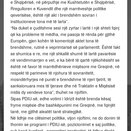
e Shqipërisë, në përputhje me Kushtetutën e Shqipërisë,
Rregulloren e Kuvendit dhe një marrëveshje politike
qeverisëse, është një akt i brendshëm sovran i
institucioneve tona më të larta”.
“Na duket e çuditshme sesi një zyrtar i lartë i një shteti fqinj
që ka probleme të mëdha, me pasoja të rënda për gjithë
Europën, gjen kohën të komentojë aktet tona të
brendshme, rutinë e veprimtarisë së parlamentit. Është fakt
se shumica e re, me një shkallë shumë të lartë pavarësie
në vendimmarrjen e vet, e ka bërë të qartë njëkohësisht se
është në favor të marrëdhënieve miqësore me Greqinë, në
respekt të parimeve të njohura të sovranitetit,
mosndërhyrjes në punët e brendshme të njeri tjetrit, të
sanksionuara mes të tjerave dhe në Traktatin e Miqësisë
midis dy vendeve tona”, thuhet ne njoftim.
Sipas PDIU-së, edhe votimi i Idrizit është brenda kësaj
fryme miqësie dhe bashkëpunimi me Greqinë, me fqinjët
tanë, me gjithë aleatët tanë strategjikë.
Në lidhje me cilësimet politike, vijon njoftimi, ne do donim të
thonim se programi i PDIU-së, pozicionimet e saj politike,
nuk kanë kurrfarë «perceptimi irredentist, të lidhur direkt