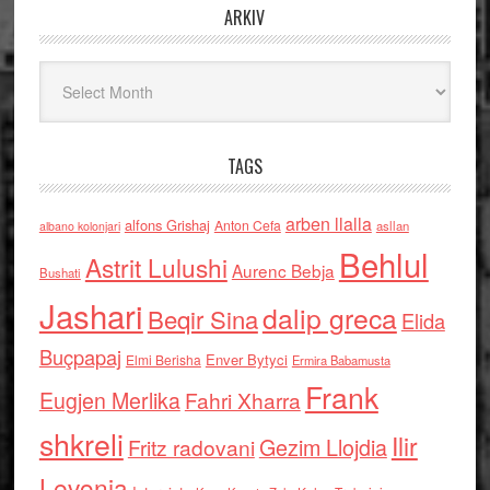
ARKIV
Arkiv
TAGS
arben llalla
alfons Grishaj
Anton Cefa
asllan
albano kolonjari
Behlul
Astrit Lulushi
Aurenc Bebja
Bushati
Jashari
dalip greca
Beqir Sina
Elida
Buçpapaj
Enver Bytyci
Elmi Berisha
Ermira Babamusta
Frank
Eugjen Merlika
Fahri Xharra
shkreli
Ilir
Gezim Llojdia
Fritz radovani
Levonja