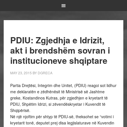
PDIU: Zgjedhja e Idrizit,
akt i brendshëm sovran i
institucioneve shqiptare
MAY 23, 2015
BY
DGRECA
Partia Drejtësi, Integrim dhe Unitet, (PDIU) reagoi sot lidhur
me deklaratën e zëdhënësit të Ministrisë së Jashtme
greke, Kostandinos Kutras, për zgjedhjen e kryetarit të
PDIU, Shpëtim Idrizi, si zëvendëskryetar i Kuvendit të
Shqipërisë.
Në një njoftim për shtyp të PDIU-së, theksohet se “votimi i
kryetarit tonë, deputet prej disa legjislaturave në Kuvendin