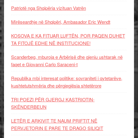
Patriotë nga Shqipëria vizituan Vatrën
Mirëseardhje në Shqipëri, Ambasador Eric Wendt
KOSOVA E KA FITUAR LUFTËN, POR PAQEN DUHET
TA FITOJË EDHE NË INSTITUCIONE!
Scanderbeg, mburoja e Arbërisë dhe gjeniu ushtarak në
faqet e Giovanni Carlo Saraceni-t
Republika mbi interesat politike: sovraniteti i qytetarëve,
kushtetutshmëria dhe përgjegjësia shtetërore
TRI POEZI PËR GJERGJ KASTRIOTIN-
SKËNDERBEUN
LETËR E ARKIVIT TE NAUM PRIFTIT NË
PERVJETORIN E PARE TE DRAGO SILIQIT