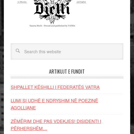
ARTIKUJT E FUNDIT
SHPALLET KËSHILLI I FEDERATËS VATRA
LUMI SI UDHË E NDRYSHIM NË POEZINË
AGOLLIANE
ZËMËRIM DHE PAS VDEKJES! DISIDENTI I
PËRHERSHËM…