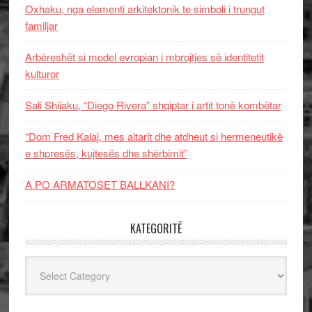
Oxhaku, nga elementi arkitektonik te simboli i trungut
familjar
Arbëreshët si model evropian i mbrojtjes së identitetit
kulturor
Sali Shijaku, “Diego Rivera” shqiptar i artit tonë kombëtar
“Dom Fred Kalaj, mes altarit dhe atdheut si hermeneutikë
e shpresës, kujtesës dhe shërbimit”
A PO ARMATOSET BALLKANI?
KATEGORITË
Kategoritë