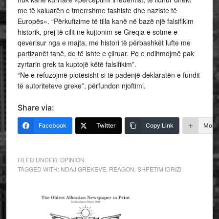
me të kaluarën e tmerrshme fashiste dhe naziste të
Europës». “Përkufizime të tilla kanë në bazë një falsifikim
historik, prej të cilit ne kujtonim se Greqia e sotme e
qeverisur nga e majta, me histori të përbashkët lufte me
partizanët tanë, do të ishte e çliruar. Po e ndihmojmë pak
zyrtarin grek ta kuptojë këtë falsifikim”.
“Ne e refuzojmë plotësisht si të padenjë deklaratën e fundit
të autoriteteve greke”, përfundon njoftimi.
Share via:
Facebook
Twitter
Copy Link
More
FILED UNDER:
OPINION
TAGGED WITH:
NDAJ GREKEVE
,
REAGON
,
SHPETIM IDRIZI