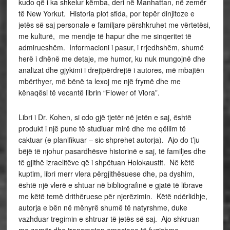
kudo që i ka shkelur këmba, deri në Manhattan, në zemër
të New Yorkut. Historia plot sfida, por tepër dinjitoze e
jetës së saj personale e familjare përshkruhet me vërtetësi,
me kulturë, me mendje të hapur dhe me sinqeritet të
admirueshëm. Informacioni i pasur, i rrjedhshëm, shumë
herë i dhënë me detaje, me humor, ku nuk mungojnë dhe
analizat dhe gjykimi i drejtpërdrejtë i autores, më mbajtën
mbërthyer, më bënë ta lexoj me një frymë dhe me
kënaqësi të vecantë librin “Flower of Vlora”.
Libri i Dr. Kohen, si cdo gjë tjetër në jetën e saj, është
produkt i një pune të studiuar mirë dhe me qëllim të
caktuar (e planifikuar – sic shprehet autorja). Ajo do t’ju
bëjë të njohur pasardhësve historinë e saj, të familjes dhe
të gjithë izraelitëve që i shpëtuan Holokaustit. Në këtë
kuptim, libri merr vlera përgjithësuese dhe, pa dyshim,
është një vlerë e shtuar në bibliografinë e gjatë të librave
me këtë temë drithëruese për njerëzimin. Këtë ndërlidhje,
autorja e bën në mënyrë shumë të natyrshme, duke
vazhduar tregimin e shtruar të jetës së saj. Ajo shkruan
me zemër dhe transmeton emocione të fuqishme.