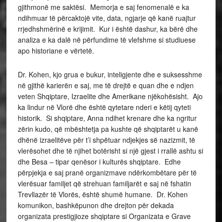
gjithmonë me saktësi. Memorja e saj fenomenalë e ka
ndihmuar të përcaktojë vite, data, ngjarje që kanë ruajtur
rrjedhshmërinë e krijimit. Kur i është dashur, ka bërë dhe
analiza e ka dalë në përfundime të vlefshme si studiuese
apo historiane e vërtetë.
Dr. Kohen, kjo grua e bukur, inteligjente dhe e suksesshme
në gjithë karierën e saj, me të drejtë e quan dhe e ndjen
veten Shqiptare, Izraelite dhe Amerikane njëkohësisht. Ajo
ka lindur në Vlorë dhe është qytetare nderi e këtij qyteti
historik. Si shqiptare, Anna ndihet krenare dhe ka ngritur
zërin kudo, që mbështetja pa kushte që shqiptarët u kanë
dhënë izraelitëve për t’i shpëtuar ndjekjes së nazizmit, të
vlerësohet dhe të njihet botërisht si një gjest i rrallë ashtu si
dhe Besa – tipar qenësor i kulturës shqiptare. Edhe
përpjekja e saj pranë organizmave ndërkombëtare për të
vlerësuar familjet që strehuan familjarët e saj në fshatin
Trevllazër të Vlorës, është shumë humane. Dr. Kohen
komunikon, bashkëpunon dhe drejton për dekada
organizata prestigjioze shqiptare si Organizata e Grave