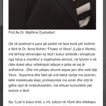
Prof.As.Dr. Mjaftime Dushallari/
Që në postimet e para që pashë në face book për botimin
e librit të Dr. Anna Kohen “Flower of Vlora” (Lulja e Vlorës),
më tërhoqi vëmendjen ky titull i bukur simbolik i shoqëruar
nga fotua e zverdhur e vogëlushes serioze, në fytyrën e së
cilës duket sikur reflektojnë tallazet e jetës së saj të
ardhshme. Dhe më pëlqeu shumë sepse jam dhe vetë bijë
Vlore. Kopertina dhe fakti që unë kisha njohje me autoren,
këtë intelektuale klasi, profesioniste me emër dhe mbi të
gjitha njeri të mrekullueshëm, më shtuan kuriozitetin për
leximin e librit.
Kjo “Lule”e bukur lindi, u rrit, lulëzoi në Vlorë dhe shkëlqeu