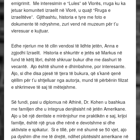
emigrimit. Me interesimin e “Lules” së Vlorës, rruga ku ka
jetuar komuniteti izraelit në Vlorë, u quajt “Rruga e
izraelitëve”. Gjithashtu, historia e tyre me foto e
dokumente të ndryshme, zuri vend në muzeum për t’u
vleresuar e kujtuar.
Edhe njeriun me të cilin vendosi të lidhte jetën, Anna e
zgjodhi Izraelit. Historia e shkurtër e jetës së Markus në
fund të këtij libri, është shkruar bukur dhe me dashuri të
vecantë. Ajo është shumë e dhimbshme, por interesante.
Ajo, si dhe disa pjesë të tjera të bukura, që s’kanë qenë
qëllim për t’u shtjelluar nga autorja, mund të përbënin filizat
e shkrimeve të saj të mëtejshme.
Së fundi, pasi u diplomua në Athinë, Dr. Kohen u bashkua
me familjen dhe u integrua denjësisht në jetën Amerikane.
Ajo u bë një dentiste e mirënjohur me praktikën e saj, krijoi
familje, është një grua dhe nënë e devotshme si dhe
aktiviste e spikatur. Si e tillë, për më shumë se 50 vjet, ajo
pa dyshim dhe me të drejtë, ndihet plotësisht amerikane në