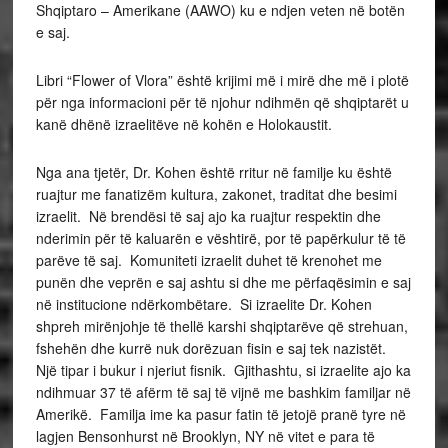
Shqiptaro – Amerikane (AAWO) ku e ndjen veten në botën
e saj.
Libri “Flower of Vlora” është krijimi më i mirë dhe më i plotë
për nga informacioni për të njohur ndihmën që shqiptarët u
kanë dhënë izraelitëve në kohën e Holokaustit.
Nga ana tjetër, Dr. Kohen është rritur në familje ku është
ruajtur me fanatizëm kultura, zakonet, traditat dhe besimi
izraelit. Në brendësi të saj ajo ka ruajtur respektin dhe
nderimin për të kaluarën e vështirë, por të papërkulur të të
parëve të saj. Komuniteti izraelit duhet të krenohet me
punën dhe veprën e saj ashtu si dhe me përfaqësimin e saj
në institucione ndërkombëtare. Si izraelite Dr. Kohen
shpreh mirënjohje të thellë karshi shqiptarëve që strehuan,
fshehën dhe kurrë nuk dorëzuan fisin e saj tek nazistët.
Një tipar i bukur i njeriut fisnik. Gjithashtu, si izraelite ajo ka
ndihmuar 37 të afërm të saj të vijnë me bashkim familjar në
Amerikë. Familja ime ka pasur fatin të jetojë pranë tyre në
lagjen Bensonhurst në Brooklyn, NY në vitet e para të