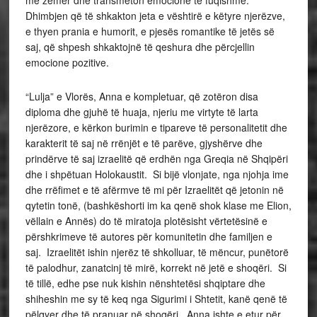
Dhimbjen që të shkakton jeta e vështirë e këtyre njerëzve,
e thyen prania e humorit, e pjesës romantike të jetës së
saj, që shpesh shkaktojnë të qeshura dhe përcjellin
emocione pozitive.
“Lulja” e Vlorës, Anna e kompletuar, që zotëron disa
diploma dhe gjuhë të huaja, njeriu me virtyte të larta
njerëzore, e kërkon burimin e tipareve të personalitetit dhe
karakterit të saj në rrënjët e të parëve, gjyshërve dhe
prindërve të saj izraelitë që erdhën nga Greqia në Shqipëri
dhe i shpëtuan Holokaustit. Si bijë vlonjate, nga njohja ime
dhe rrëfimet e të afërmve të mi për Izraelitët që jetonin në
qytetin tonë, (bashkëshorti im ka qenë shok klase me Elion,
vëllain e Annës) do të miratoja plotësisht vërtetësinë e
përshkrimeve të autores për komunitetin dhe familjen e
saj. Izraelitët ishin njerëz të shkolluar, të mëncur, punëtorë
të palodhur, zanatcinj të mirë, korrekt në jetë e shoqëri. Si
të tillë, edhe pse nuk kishin nënshtetësi shqiptare dhe
shiheshin me sy të keq nga Sigurimi i Shtetit, kanë qenë të
pëlqyer dhe të pranuar në shoqëri. Anna ishte e etur për