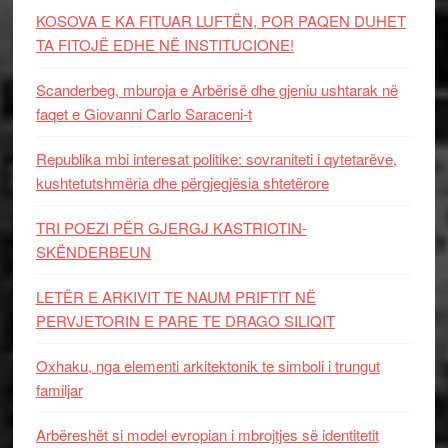
KOSOVA E KA FITUAR LUFTËN, POR PAQEN DUHET
TA FITOJË EDHE NË INSTITUCIONE!
Scanderbeg, mburoja e Arbërisë dhe gjeniu ushtarak në
faqet e Giovanni Carlo Saraceni-t
Republika mbi interesat politike: sovraniteti i qytetarëve,
kushtetutshmëria dhe përgjegjësia shtetërore
TRI POEZI PËR GJERGJ KASTRIOTIN-
SKËNDERBEUN
LETËR E ARKIVIT TE NAUM PRIFTIT NË
PERVJETORIN E PARE TE DRAGO SILIQIT
Oxhaku, nga elementi arkitektonik te simboli i trungut
familjar
Arbëreshët si model evropian i mbrojtjes së identitetit