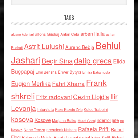
TAGS
arben llalla
alfons Grishaj
Anton Cefa
asllan
albano kolonjari
Behlul
Astrit Lulushi
Aurenc Bebja
Bushati
Jashari
dalip greca
Beqir Sina
Elida
Buçpapaj
Enver Bytyci
Elmi Berisha
Ermira Babamusta
Frank
Eugjen Merlika
Fahri Xharra
shkreli
Ilir
Gezim Llojdia
Fritz radovani
Levonja
Interviste
Kolec Traboini
Keze Kozeta Zylo
kosova
Kosove
nderroi jete
Marjana Bulku
ne
Murat Gecaj
Rafaela Prifti
Rafael
Nene Tereza
Kosove
presidenti Nishani
Floqi
Raimonda Moisiu
Ramiz Lushaj
reshat kripa
Sadik Elshani