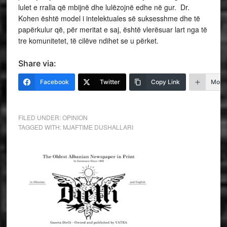
lulet e rralla që mbijnë dhe lulëzojnë edhe në gur. Dr.
Kohen është model i intelektuales së suksesshme dhe të
papërkulur që, për meritat e saj, është vlerësuar lart nga të
tre komunitetet, të cilëve ndihet se u përket.
Share via:
Facebook
Twitter
Copy Link
More
FILED UNDER:
OPINION
TAGGED WITH:
MJAFTIME DUSHALLARI