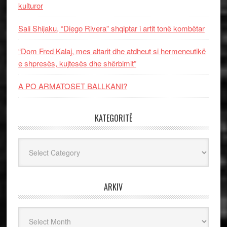
kulturor
Sali Shijaku, “Diego Rivera” shqiptar i artit tonë kombëtar
“Dom Fred Kalaj, mes altarit dhe atdheut si hermeneutikë
e shpresës, kujtesës dhe shërbimit”
A PO ARMATOSET BALLKANI?
KATEGORITË
Kategoritë
ARKIV
Arkiv