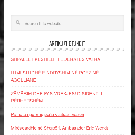
ARTIKUJT E FUNDIT
SHPALLET KËSHILLI I FEDERATËS VATRA
LUMI SI UDHË E NDRYSHIM NË POEZINË
AGOLLIANE
ZËMËRIM DHE PAS VDEKJES! DISIDENTI I
PËRHERSHËM…
Patriotë nga Shqipëria vizituan Vatrën
Mirëseardhje në Shqipëri, Ambasador Eric Wendt