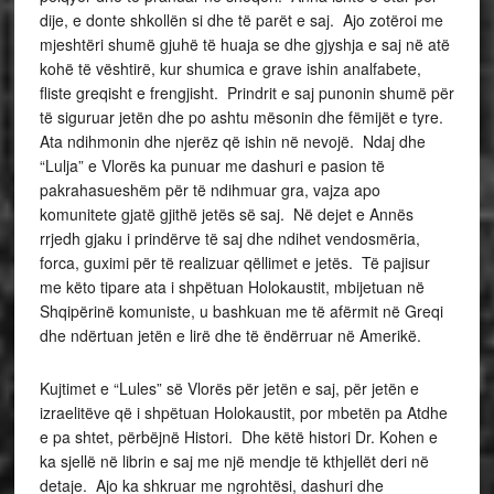
dije, e donte shkollën si dhe të parët e saj. Ajo zotëroi me
mjeshtëri shumë gjuhë të huaja se dhe gjyshja e saj në atë
kohë të vështirë, kur shumica e grave ishin analfabete,
fliste greqisht e frengjisht. Prindrit e saj punonin shumë për
të siguruar jetën dhe po ashtu mësonin dhe fëmijët e tyre.
Ata ndihmonin dhe njerëz që ishin në nevojë. Ndaj dhe
“Lulja” e Vlorës ka punuar me dashuri e pasion të
pakrahasueshëm për të ndihmuar gra, vajza apo
komunitete gjatë gjithë jetës së saj. Në dejet e Annës
rrjedh gjaku i prindërve të saj dhe ndihet vendosmëria,
forca, guximi për të realizuar qëllimet e jetës. Të pajisur
me këto tipare ata i shpëtuan Holokaustit, mbijetuan në
Shqipërinë komuniste, u bashkuan me të afërmit në Greqi
dhe ndërtuan jetën e lirë dhe të ëndërruar në Amerikë.
Kujtimet e “Lules” së Vlorës për jetën e saj, për jetën e
izraelitëve që i shpëtuan Holokaustit, por mbetën pa Atdhe
e pa shtet, përbëjnë Histori. Dhe këtë histori Dr. Kohen e
ka sjellë në librin e saj me një mendje të kthjellët deri në
detaje. Ajo ka shkruar me ngrohtësi, dashuri dhe