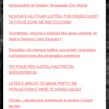
Mirëseardhje në Shqipëri, Ambasador Eric Wendt
KOSOVA E KA FITUAR LUFTËN, POR PAQEN DUHET
TA FITOJË EDHE NË INSTITUCIONE!
Scanderbeg, mburoja e Arbërisë dhe gjeniu ushtarak në
faqet e Giovanni Carlo Saraceni-t
Republika mbi interesat politike: sovraniteti i qytetarëve,
kushtetutshmëria dhe përgjegjësia shtetërore
TRI POEZI PËR GJERGJ KASTRIOTIN-
SKËNDERBEUN
LETËR E ARKIVIT TE NAUM PRIFTIT NË
PERVJETORIN E PARE TE DRAGO SILIQIT
Oxhaku, nga elementi arkitektonik te simboli i trungut
familjar