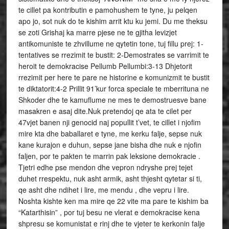
te cillet pa kontributin e pamohushem te tyne, ju pelqen
apo jo, sot nuk do te kishim arrit ktu ku jemi. Du me theksu
se zoti Grishaj ka marre pjese ne te gjitha levizjet
antikomuniste te zhvillume ne qytetin tone, tuj fillu prej: 1-
tentatives se rrezimit te bustit: 2-Demostrates se varrimit te
heroit te demokracise Pellumb Pellumbi:3-13 Dhjetorit
rrezimit per here te pare ne historine e komunizmit te bustit
te diktatorit:4-2 Prillit 91’kur forca speciale te mberrituna ne
Shkoder dhe te kamuflume ne mes te demostruesve bane
masakren e asaj dite.Nuk pretendoj qe ata te cilet per
47vjet banen nji genocid naj popullit t’vet, te cillet i njofim
mire kta dhe baballaret e tyne, me kerku falje, sepse nuk
kane kurajon e duhun, sepse jane bisha dhe nuk e njofin
faljen, por te pakten te marrin pak leksione demokracie .
Tjetri edhe pse mendon dhe vepron ndryshe prej tejet
duhet rrespektu, nuk asht armik, asht thjesht qytetar si ti,
qe asht dhe ndihet i lire, me mendu , dhe vepru i lire.
Noshta kishte ken ma mire qe 22 vite ma pare te kishim ba
“Katarthisin” , por tuj besu ne vlerat e demokracise kena
shpresu se komunistat e rinj dhe te vjeter te kerkonin falje