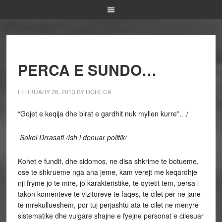
PERCA E SUNDO…
FEBRUARY 26, 2013
BY
DGRECA
“Gojet e keqija dhe birat e gardhit nuk myllen kurre”…/
Sokol Drrasati /
Ish i denuar politik/
Kohet e fundit, dhe sidomos, ne disa shkrime te botueme,
ose te shkrueme nga ana jeme, kam verejt me keqardhje
nji fryme jo te mire, jo karakteristike, te qytetit tem, persa i
takon komenteve te vizitoreve te faqes, te cilet per ne jane
te mrekullueshem, por tuj perjashtu ata te cilet ne menyre
sistematike dhe vulgare shajne e fyejne personat e cilesuar