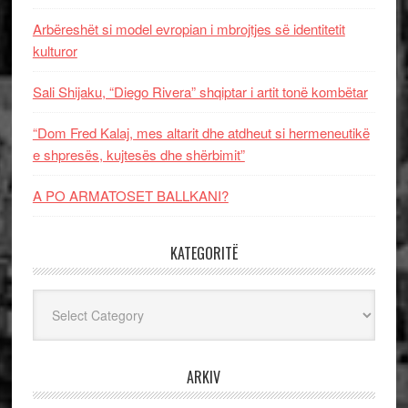
Arbëreshët si model evropian i mbrojtjes së identitetit
kulturor
Sali Shijaku, “Diego Rivera” shqiptar i artit tonë kombëtar
“Dom Fred Kalaj, mes altarit dhe atdheut si hermeneutikë
e shpresës, kujtesës dhe shërbimit”
A PO ARMATOSET BALLKANI?
KATEGORITË
Kategoritë
ARKIV