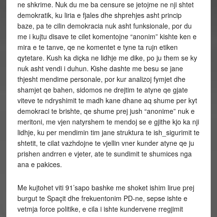
ne shkrime. Nuk du me ba censure se jetojme ne nji shtet
demokratik, ku liria e fjales dhe shprehjes asht princip
baze, pa te cilin demokracia nuk asht funksionale, por du
me i kujtu disave te cilet komentojne “anonim” kishte ken e
mira e te tanve, qe ne komentet e tyne ta rujn etiken
qytetare. Kush ka diçka ne lidhje me dike, po ju them se ky
nuk asht vendi i duhun. Kishe dashte me besu se jane
thjesht mendime personale, por kur analizoj fymjet dhe
shamjet qe bahen, sidomos ne drejtim te atyne qe gjate
viteve te ndryshimit te madh kane dhane aq shume per kyt
demokraci te brishte, qe shume prej jush “anonime” nuk e
meritoni, me vjen natyrshem te mendoj se e gjithe kjo ka nji
lidhje, ku per mendimin tim jane struktura te ish_sigurimit te
shtetit, te cilat vazhdojne te vjellin vner kunder atyne qe ju
prishen andrren e vjeter, ate te sundimit te shumices nga
ana e pakices.
Me kujtohet viti 91’sapo bashke me shoket ishim lirue prej
burgut te Spaçit dhe frekuentonim PD-ne, sepse ishte e
vetmja force politike, e cila i ishte kundervene rregjimit