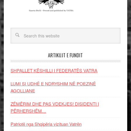
ARTIKUJT E FUNDIT
SHPALLET KËSHILLI I FEDERATËS VATRA
LUMI SI UDHË E NDRYSHIM NË POEZINË
AGOLLIANE
ZËMËRIM DHE PAS VDEKJES! DISIDENTI I
PËRHERSHËM…
Patriotë nga Shqipëria vizituan Vatrën