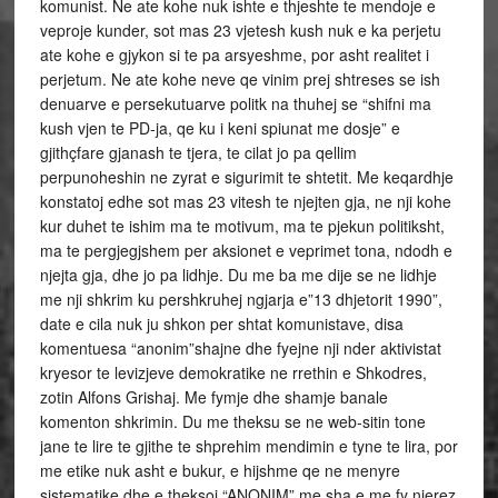
komunist. Ne ate kohe nuk ishte e thjeshte te mendoje e
veproje kunder, sot mas 23 vjetesh kush nuk e ka perjetu
ate kohe e gjykon si te pa arsyeshme, por asht realitet i
perjetum. Ne ate kohe neve qe vinim prej shtreses se ish
denuarve e persekutuarve politk na thuhej se “shifni ma
kush vjen te PD-ja, qe ku i keni spiunat me dosje” e
gjithçfare gjanash te tjera, te cilat jo pa qellim
perpunoheshin ne zyrat e sigurimit te shtetit. Me keqardhje
konstatoj edhe sot mas 23 vitesh te njejten gja, ne nji kohe
kur duhet te ishim ma te motivum, ma te pjekun politiksht,
ma te pergjegjshem per aksionet e veprimet tona, ndodh e
njejta gja, dhe jo pa lidhje. Du me ba me dije se ne lidhje
me nji shkrim ku pershkruhej ngjarja e”13 dhjetorit 1990”,
date e cila nuk ju shkon per shtat komunistave, disa
komentuesa “anonim”shajne dhe fyejne nji nder aktivistat
kryesor te levizjeve demokratike ne rrethin e Shkodres,
zotin Alfons Grishaj. Me fymje dhe shamje banale
komenton shkrimin. Du me theksu se ne web-sitin tone
jane te lire te gjithe te shprehim mendimin e tyne te lira, por
me etike nuk asht e bukur, e hijshme qe ne menyre
sistematike dhe e theksoj “ANONIM” me sha e me fy njerez