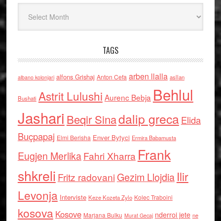
Arkiv
TAGS
arben llalla
alfons Grishaj
Anton Cefa
asllan
albano kolonjari
Behlul
Astrit Lulushi
Aurenc Bebja
Bushati
Jashari
dalip greca
Beqir Sina
Elida
Buçpapaj
Enver Bytyci
Elmi Berisha
Ermira Babamusta
Frank
Eugjen Merlika
Fahri Xharra
shkreli
Ilir
Gezim Llojdia
Fritz radovani
Levonja
Interviste
Kolec Traboini
Keze Kozeta Zylo
kosova
Kosove
nderroi jete
Marjana Bulku
ne
Murat Gecaj