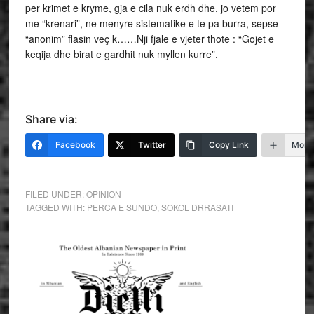
per krimet e kryme, gja e cila nuk erdh dhe, jo vetem por
me “krenari”, ne menyre sistematike e te pa burra, sepse
“anonim” flasin veç k……Nji fjale e vjeter thote : “Gojet e
keqija dhe birat e gardhit nuk myllen kurre”.
Share via:
Facebook
Twitter
Copy Link
More
FILED UNDER:
OPINION
TAGGED WITH:
PERCA E SUNDO
,
SOKOL DRRASATI