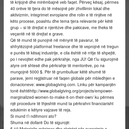
të krijojnë dhe mirëmbajnë veb faqet. Përveç kësaj, përmes
40 orëve të tjera do të mësojnë për zhvillimin lokal dhe
aktivizmin, integrimet evropiane dhe rolin e të rinjëve në
këto procese, poashtu dhe tema tjera relevante për këtë
grup – si të drejtat e njerëzve dhe pakicave, me theks të
veçantë në të drejtat e grave.
Që të mund të punojnë në mënyrë të pavarur, të
shfrytëzojnë platformat freelance dhe të veprojnë në tregun
e punës të kësaj industrije, e cila është në rritje të shpejtë,
po i nevojitet edhe pak përkrahje, nga JU! Që t’iu sigurojmë
atyre orë shtesë dhe përkrahje të mentorëve, po na
mungojnë 5000 $. Për të grumbulluar këtë shumë të
parave, jemi regjistruar në faqen globale për mbledhjen e
donacioneve: www.globagiving.com. Linku për kampanjën
tonë ështëhttp://www.globalgiving.org/projects/empower-
marginalized-women-to-make-it-on-their-own/ ku përmes
një procedure të thjeshtë mund ta përkrahni financiarisht
edukimin e këtyre vajzave të reja.
Si mund t’i ndihmoni ato?
Shuma në dollarë Do të sigurojë:
$ 10 Materialin mësimor dhe skriptat për avancimin e