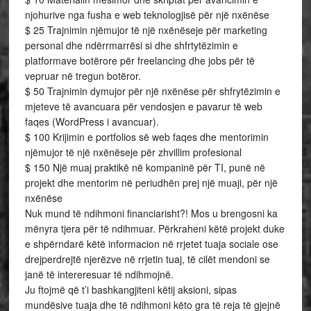
njohurive nga fusha e web teknologjisë për një nxënëse
$ 25 Trajnimin njëmujor të një nxënëseje për marketing
personal dhe ndërrmarrësi si dhe shfrtytëzimin e
platformave botërore për freelancing dhe jobs për të
vepruar në tregun botëror.
$ 50 Trajnimin dymujor për një nxënëse për shfrytëzimin e
mjeteve të avancuara për vendosjen e pavarur të web
faqes (WordPress i avancuar).
$ 100 Krijimin e portfolios së web faqes dhe mentorimin
njëmujor të një nxënëseje për zhvillim profesional
$ 150 Një muaj praktikë në kompaninë për TI, punë në
projekt dhe mentorim në periudhën prej një muaji, për një
nxënëse
Nuk mund të ndihmoni financiarisht?! Mos u brengosni ka
mënyra tjera për të ndihmuar. Përkraheni këtë projekt duke
e shpërndarë këtë informacion në rrjetet tuaja sociale ose
drejperdrejtë njerëzve në rrjetin tuaj, të cilët mendoni se
janë të intereresuar të ndihmojnë.
Ju ftojmë që t’i bashkangjiteni këtij aksioni, sipas
mundësive tuaja dhe të ndihmoni këto gra të reja të gjejnë