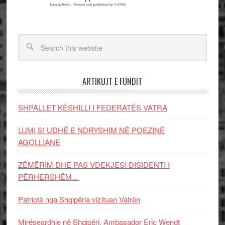
ARTIKUJT E FUNDIT
SHPALLET KËSHILLI I FEDERATËS VATRA
LUMI SI UDHË E NDRYSHIM NË POEZINË
AGOLLIANE
ZËMËRIM DHE PAS VDEKJES! DISIDENTI I
PËRHERSHËM…
Patriotë nga Shqipëria vizituan Vatrën
Mirëseardhje në Shqipëri, Ambasador Eric Wendt