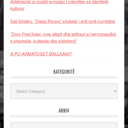
Arbëreshët si model evropian i mbrojtjes së identitetit
kulturor
Sali Shijaku, “Diego Rivera” shqiptar i artit tonë kombëtar
“Dom Fred Kalaj, mes altarit dhe atdheut si hermeneutikë
e shpresës, kujtesës dhe shërbimit”
A PO ARMATOSET BALLKANI?
KATEGORITË
Kategoritë
ARKIV
Arkiv