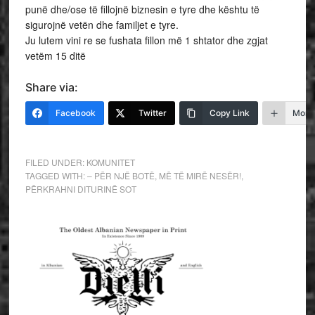
punë dhe/ose të fillojnë biznesin e tyre dhe kështu të
sigurojnë vetën dhe familjet e tyre.
Ju lutem vini re se fushata fillon më 1 shtator dhe zgjat
vetëm 15 ditë
Share via:
Facebook
Twitter
Copy Link
More
FILED UNDER:
KOMUNITET
TAGGED WITH:
– PËR NJË BOTË
,
MË TË MIRË NESËR!
,
PËRKRAHNI DITURINË SOT