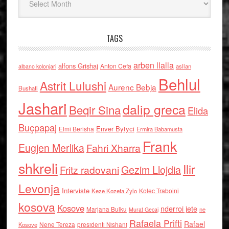
TAGS
arben llalla
alfons Grishaj
Anton Cefa
asllan
albano kolonjari
Behlul
Astrit Lulushi
Aurenc Bebja
Bushati
Jashari
dalip greca
Beqir Sina
Elida
Buçpapaj
Enver Bytyci
Elmi Berisha
Ermira Babamusta
Frank
Eugjen Merlika
Fahri Xharra
shkreli
Ilir
Gezim Llojdia
Fritz radovani
Levonja
Interviste
Kolec Traboini
Keze Kozeta Zylo
kosova
Kosove
nderroi jete
Marjana Bulku
ne
Murat Gecaj
Rafaela Prifti
Rafael
Nene Tereza
Kosove
presidenti Nishani