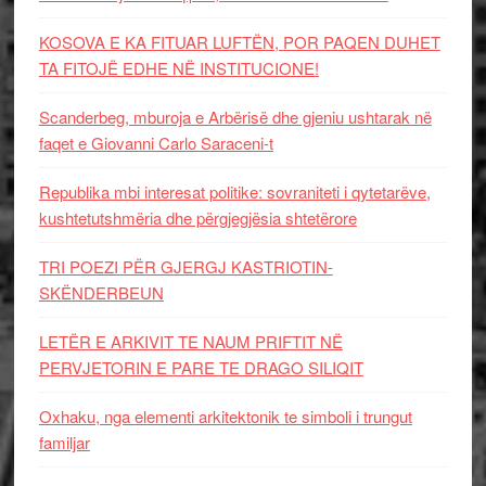
KOSOVA E KA FITUAR LUFTËN, POR PAQEN DUHET
TA FITOJË EDHE NË INSTITUCIONE!
Scanderbeg, mburoja e Arbërisë dhe gjeniu ushtarak në
faqet e Giovanni Carlo Saraceni-t
Republika mbi interesat politike: sovraniteti i qytetarëve,
kushtetutshmëria dhe përgjegjësia shtetërore
TRI POEZI PËR GJERGJ KASTRIOTIN-
SKËNDERBEUN
LETËR E ARKIVIT TE NAUM PRIFTIT NË
PERVJETORIN E PARE TE DRAGO SILIQIT
Oxhaku, nga elementi arkitektonik te simboli i trungut
familjar