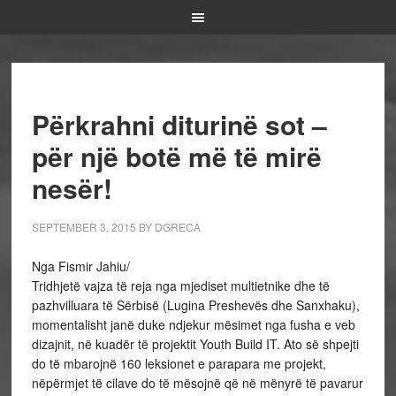
Përkrahni diturinë sot –
për një botë më të mirë
nesër!
SEPTEMBER 3, 2015
BY
DGRECA
Nga Fismir Jahiu/
Tridhjetë vajza të reja nga mjediset multietnike dhe të
pazhvilluara të Sërbisë (Lugina Preshevës dhe Sanxhaku),
momentalisht janë duke ndjekur mësimet nga fusha e veb
dizajnit, në kuadër të projektit Youth Build IT. Ato së shpejti
do të mbarojnë 160 leksionet e parapara me projekt,
nëpërmjet të cilave do të mësojnë që në mënyrë të pavarur