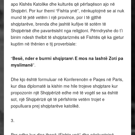
apo Kishës Katolike dhe kulturës që përfaqëson ajo në
Shqipëri. Por kur themi “Fishta ynë”, nënkuptojmë se ai nuk
mund të jetë vetëm i një province, por i të gjithë
shqiptarëve, brenda dhe jashtë kufijve të sotëm të
Shqipërisë dhe pavarësisht nga religjioni. Përndryshe do t’i
binim ndesh thelbit të shqiptarizmës së Fishtës që ka gjetur
kuptim në thënien e tij proverbiale:
“
Besë, nder e burrni shqiptare\ E mos na lashtë Zoti pa
myslimanë
”.
Dhe kjo është formuluar në Konferencën e Paqes në Paris,
kur disa diplomatë ia kishin me hile trojeve shqiptare kur
propozonin një Shqipërizë edhe më të vogël se sa është
sot, një Shqipërizë që të përfshinte vetëm trojet e
populluara prej shqiptarëve katolikë.
3.
Por edhe kur disa thonë “Fishta ynë” dhe nënkuptojnë