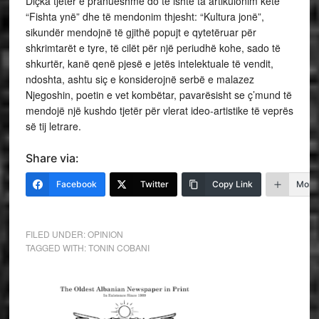
Diçka tjetër e pranueshme do të ishte ta artikulonim këtë
“Fishta ynë” dhe të mendonim thjesht: “Kultura jonë”,
sikundër mendojnë të gjithë popujt e qytetëruar për
shkrimtarët e tyre, të cilët për një periudhë kohe, sado të
shkurtër, kanë qenë pjesë e jetës intelektuale të vendit,
ndoshta, ashtu siç e konsiderojnë serbë e malazez
Njegoshin, poetin e vet kombëtar, pavarësisht se ç’mund të
mendojë një kushdo tjetër për vlerat ideo-artistike të veprës
së tij letrare.
Share via:
Facebook
Twitter
Copy Link
More
FILED UNDER:
OPINION
TAGGED WITH:
TONIN COBANI