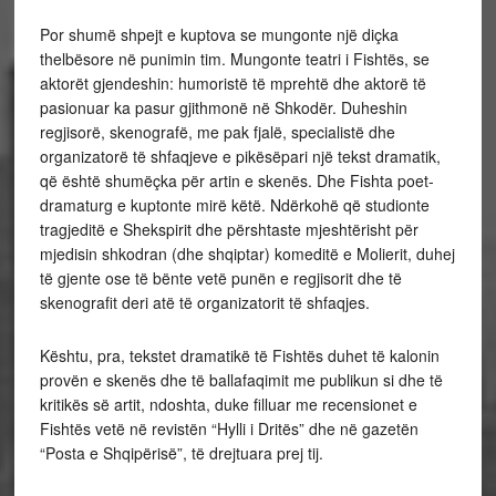
Por shumë shpejt e kuptova se mungonte një diçka
thelbësore në punimin tim. Mungonte teatri i Fishtës, se
aktorët gjendeshin: humoristë të mprehtë dhe aktorë të
pasionuar ka pasur gjithmonë në Shkodër. Duheshin
regjisorë, skenografë, me pak fjalë, specialistë dhe
organizatorë të shfaqjeve e pikësëpari një tekst dramatik,
që është shumëçka për artin e skenës. Dhe Fishta poet-
dramaturg e kuptonte mirë këtë. Ndërkohë që studionte
tragjeditë e Shekspirit dhe përshtaste mjeshtërisht për
mjedisin shkodran (dhe shqiptar) komeditë e Molierit, duhej
të gjente ose të bënte vetë punën e regjisorit dhe të
skenografit deri atë të organizatorit të shfaqjes.
Kështu, pra, tekstet dramatikë të Fishtës duhet të kalonin
provën e skenës dhe të ballafaqimit me publikun si dhe të
kritikës së artit, ndoshta, duke filluar me recensionet e
Fishtës vetë në revistën “Hylli i Dritës” dhe në gazetën
“Posta e Shqipërisë”, të drejtuara prej tij.