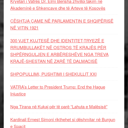
Kryetari i Vatrës Dr. Elmi Berisha zhvilloi takim në
Akademinë e Shkencave dhe të Arteve të Kosovës
ÇËSHTJA ÇAME NË PARLAMENTIN E SHQIPËRISË
NË VITIN 1921
300 VJET KUJTESË DHE IDENTITET-TRYEZË E
RRUMBULLAKËT NË OSTROS TË KRAJËS PËR
SHPËRNGULJEN E ARBËRESHËVE NGA TREVA
KRAJË-SHESTAN NË ZARË TË DALMACISË
SHPOPULLIMI, PUSHTIMI I SHEKULLIT XXI
VATRA’s Letter to President Trump: End the Hague
Injustice
Nga Tirana në Kukaj për të parë “Lahuta e Malësisë”
Kardinali Ernest Simoni rikthehet si dëshmitar në Burgun
e Spaçit