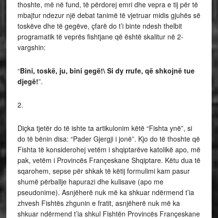
thoshte, më në fund, të përdorej emri dhe vepra e tij për të
mbajtur ndezur një debat tanimë të vjetruar midis gjuhës së
toskëve dhe të gegëve, çfarë do t’i binte ndesh thelbit
programatik të veprës fishtjane që është skalitur në 2-
vargshin:
“
Bini, toskë, ju, bini gegë!\ Si dy rrufe, që shkojnë tue
djegë!
”.
2.
Diçka tjetër do të ishte ta artikulonim këtë “Fishta ynë”, si
do të bënin disa: “Pader Gjergji i jonë”. Kjo do të thoshte që
Fishta të konsiderohej vetëm i shqiptarëve katolikë apo, më
pak, vetëm i Provincës Françeskane Shqiptare. Këtu dua të
sqarohem, sepse për shkak të këtij formulimi kam pasur
shumë përballje hapurazi dhe kulisave (apo me
pseudonime). Asnjëherë nuk më ka shkuar ndërmend t’ia
zhvesh Fishtës zhgunin e fratit, asnjëherë nuk më ka
shkuar ndërmend t’ia shkul Fishtën Provincës Françeskane