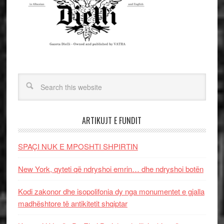
ARTIKUJT E FUNDIT
SPAÇI NUK E MPOSHTI SHPIRTIN
New York, qyteti që ndryshoi emrin… dhe ndryshoi botën
Kodi zakonor dhe isopolifonia dy nga monumentet e gjalla
madhështore të antikitetit shqiptar