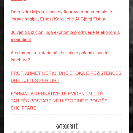
Dom Ndre Mjeda, sipas dy figurave monumentale të
letrave shqipe, Ernest Koliqit dhe At Gjergj Fishta
36 vjet tranzicion, nga ekonomia prodhuese te ekonomia
e përfitimit
A ndihmon krijimtaria në zbulimin e potencialeve të
fshehura?
PROF. AHMET QERIQI DHE EPOKA E REZISTENCЁS
DHE LUFTЁS PЁR LIRI!
FORMAT ALTERNATIVE TË EVIDENTIMIT TË
TARIFËS POSTARE NË HISTORINË E POSTËS
SHQIPTARE
KATEGORITË