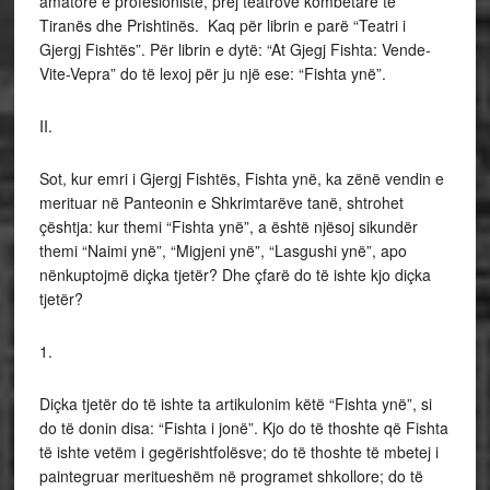
amatore e profesioniste, prej teatrove kombëtare të
Tiranës dhe Prishtinës. Kaq për librin e parë “Teatri i
Gjergj Fishtës”. Për librin e dytë: “At Gjegj Fishta: Vende-
Vite-Vepra” do të lexoj për ju një ese: “Fishta ynë”.
II.
Sot, kur emri i Gjergj Fishtës, Fishta ynë, ka zënë vendin e
merituar në Panteonin e Shkrimtarëve tanë, shtrohet
çështja: kur themi “Fishta ynë”, a është njësoj sikundër
themi “Naimi ynë”, “Migjeni ynë”, “Lasgushi ynë”, apo
nënkuptojmë diçka tjetër? Dhe çfarë do të ishte kjo diçka
tjetër?
1.
Diçka tjetër do të ishte ta artikulonim këtë “Fishta ynë”, si
do të donin disa: “Fishta i jonë”. Kjo do të thoshte që Fishta
të ishte vetëm i gegërishtfolësve; do të thoshte të mbetej i
paintegruar meritueshëm në programet shkollore; do të