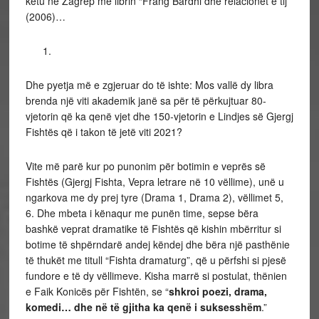
këtu në Zagrep me librin “Frang Bardhi dhe relacionet e tij”
(2006)…
Dhe pyetja më e zgjeruar do të ishte: Mos vallë dy libra
brenda një viti akademik janë sa për të përkujtuar 80-
vjetorin që ka qenë vjet dhe 150-vjetorin e Lindjes së Gjergj
Fishtës që i takon të jetë viti 2021?
Vite më parë kur po punonim për botimin e veprës së
Fishtës (Gjergj Fishta, Vepra letrare në 10 vëllime), unë u
ngarkova me dy prej tyre (Drama 1, Drama 2), vëllimet 5,
6. Dhe mbeta i kënaqur me punën time, sepse bëra
bashkë veprat dramatike të Fishtës që kishin mbërritur si
botime të shpërndarë andej këndej dhe bëra një pasthënie
të thukët me titull “Fishta dramaturg”, që u përfshi si pjesë
fundore e të dy vëllimeve. Kisha marrë si postulat, thënien
e Faik Konicës për Fishtën, se “
shkroi poezi, drama,
komedi… dhe në të gjitha ka qenë i suksesshëm
.”