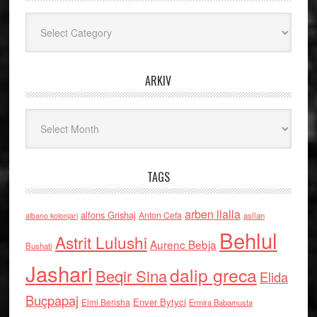
Kategoritë
ARKIV
Arkiv
TAGS
arben llalla
alfons Grishaj
Anton Cefa
asllan
albano kolonjari
Behlul
Astrit Lulushi
Aurenc Bebja
Bushati
Jashari
dalip greca
Beqir Sina
Elida
Buçpapaj
Enver Bytyci
Elmi Berisha
Ermira Babamusta