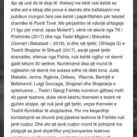
Ajo që unë do të deja të theksoj me këtë rast është se
edhe sot e kësaj dite prova e skenës dhe ballafaqimi me
publikun mungon fare ose është i papërfillshëm për tekstet
dramtike të Poetit Tonë. Me përjashtim të ndonjë shfaqjeje
(“I ligu për mend, sipas Molierit”), vënë në skenë nga TK i
Prishtinës (2017) dhe nga Teatri Migjeni i Shkodrës
(Gomari i Babatasit – 2018), si dhe një tjetër, (Shfaqja G) e
Teatrit Shqiptar të Shkupit (2017), asnjë pjesë tjetër
dramatike, shkruar nga Fishta, nuk është ngjitur në skenë
gjatë këtyre 30 vjetëve. Numërojmë disa që mund të
ngjiteshin në skenë me sukses edhe në ditët tona: Juda
Makabe, Jerina, Ifigjenia, Odisea, Vllaznia, Barinjtë e
Betlehemit, Luigji Gonzaga, Shqiptari dhe Shqiptarja e
qytetrueme… Teatri i Gjergj Fishtës numëron gjithsej rreth
40 pjesë teatrore, duke vënë kështu themelet e teatrit në
gjuhën shqipe, që nuk janë gjë tjetër, veçse themelet e
Teatrit Kombëtar të shqiptarëve. Por me keqardhje
konstatojmë se shumë prej pjesëve teatrore të Fishtës nuk
janë ruajtur. Dhe ato që janë ruajtur mund të pohojmë me
plotgojë se janë shpërfillur prej kompanive teatrove