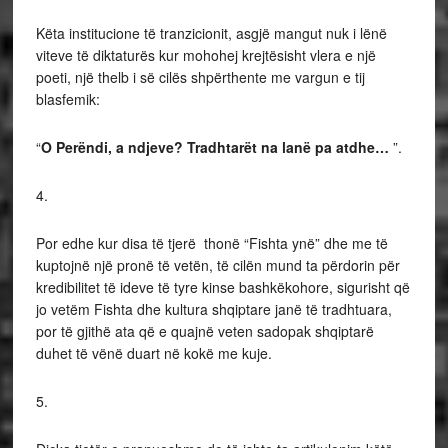
Këta institucione të tranzicionit, asgjë mangut nuk i lënë
viteve të diktaturës kur mohohej krejtësisht vlera e një
poeti, një thelb i së cilës shpërthente me vargun e tij
blasfemik:
“
O Perëndi, a ndjeve? Tradhtarët na lanë pa atdhe…
”.
4.
Por edhe kur disa të tjerë thonë “Fishta ynë” dhe me të
kuptojnë një pronë të vetën, të cilën mund ta përdorin për
kredibilitet të ideve të tyre kinse bashkëkohore, sigurisht që
jo vetëm Fishta dhe kultura shqiptare janë të tradhtuara,
por të gjithë ata që e quajnë veten sadopak shqiptarë
duhet të vënë duart në kokë me kuje.
5.