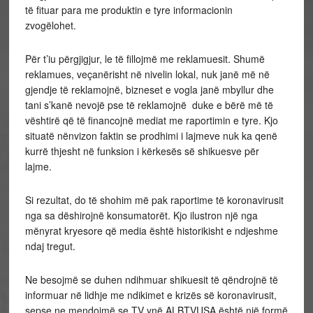
të fituar para me produktin e tyre informacionin
zvogëlohet.
Për t’iu përgjigjur, le të fillojmë me reklamuesit. Shumë
reklamues, veçanërisht në nivelin lokal, nuk janë më në
gjendje të reklamojnë, bizneset e vogla janë mbyllur dhe
tani s’kanë nevojë pse të reklamojnë duke e bërë më të
vështirë që të financojnë mediat me raportimin e tyre. Kjo
situatë nënvizon faktin se prodhimi i lajmeve nuk ka qenë
kurrë thjesht në funksion i kërkesës së shikuesve për
lajme.
Si rezultat, do të shohim më pak raportime të koronavirusit
nga sa dëshirojnë konsumatorët. Kjo ilustron një nga
mënyrat kryesore që media është historikisht e ndjeshme
ndaj tregut.
Ne besojmë se duhen ndihmuar shikuesit të qëndrojnë të
informuar në lidhje me ndikimet e krizës së koronavirusit,
sepse ne mendojmë se TV ynë ALBTVUSA është një formë