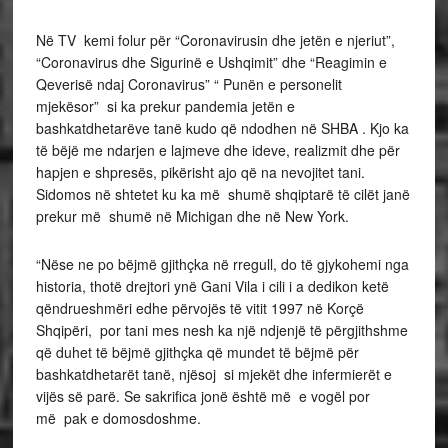
Në TV kemi folur për “Coronavirusin dhe jetën e njeriut”,
“Coronavirus dhe Sigurinë e Ushqimit” dhe “Reagimin e
Qeverisë ndaj Coronavirus” “ Punën e personelit
mjekësor” si ka prekur pandemia jetën e
bashkatdhetarëve tanë kudo që ndodhen në SHBA . Kjo ka
të bëjë me ndarjen e lajmeve dhe ideve, realizmit dhe për
hapjen e shpresës, pikërisht ajo që na nevojitet tani.
Sidomos në shtetet ku ka më shumë shqiptarë të cilët janë
prekur më shumë në Michigan dhe në New York.
“Nëse ne po bëjmë gjithçka në rregull, do të gjykohemi nga
historia, thotë drejtori ynë Gani Vila i cili i a dedikon ketë
qëndrueshmëri edhe përvojës të vitit 1997 në Korçë
Shqipëri, por tani mes nesh ka një ndjenjë të përgjithshme
që duhet të bëjmë gjithçka që mundet të bëjmë për
bashkatdhetarët tanë, njësoj si mjekët dhe infermierët e
vijës së parë. Se sakrifica jonë është më e vogël por
më pak e domosdoshme.