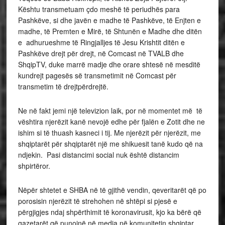
Kështu transmetuam çdo meshë të periudhës para
Pashkëve, si dhe javën e madhe të Pashkëve, të Enjten e
madhe, të Premten e Mirë, të Shtunën e Madhe dhe ditën
e adhurueshme të Ringjalljes të Jesu Krishtit ditën e
Pashkëve drejt për drejt, në Comcast në TVALB dhe
ShqipTV, duke marrë madje dhe orare shtesë në mesditë
kundrejt pagesës së transmetimit në Comcast për
transmetim të drejtpërdrejtë.
Ne në fakt jemi një televizion laik, por në momentet më të
vështira njerëzit kanë nevojë edhe për fjalën e Zotit dhe ne
ishim si të thuash kasneci i tij. Me njerëzit për njerëzit, me
shqiptarët për shqiptarët një me shikuesit tanë kudo që na
ndjekin. Pasi distancimi social nuk është distancim
shpirtëror.
Nëpër shtetet e SHBA në të gjithë vendin, qeveritarët që po
porosisin njerëzit të strehohen në shtëpi si pjesë e
përgjigjes ndaj shpërthimit të koronavirusit, kjo ka bërë që
gazetarët që punojnë në media në komunitetin shqiptar