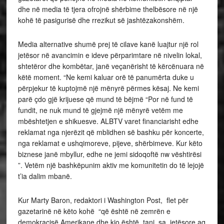
dhe në media të tjera ofrojnë shërbime thelbësore në një
kohë të pasigurisë dhe rrezikut së jashtëzakonshëm.
Media alternative shumë prej të cilave kanë luajtur një rol
jetësor në avancimin e ideve përparimtare në nivelin lokal,
shtetëror dhe kombëtar, janë veçanërisht të kërcënuara në
këtë moment. “Ne kemi kaluar orë të panumërta duke u
përpjekur të kuptojmë një mënyrë përmes kësaj. Ne kemi
parë çdo gjë krijuese që mund të bëjmë “Por në fund të
fundit, ne nuk mund të gjejmë një mënyrë vetëm me
mbështetjen e shikuesve. ALBTV varet financiarisht edhe
reklamat nga njerëzit që mblidhen së bashku për koncerte,
nga reklamat e ushqimoreve, pijeve, shërbimeve. Kur këto
biznese janë mbyllur, edhe ne jemi sidoqoftë nw vështirësi
”. Vetëm një bashkëpunim aktiv me komunitetin do të lejojë
t’ia dalim mbanë.
Kur Marty Baron, redaktori i Washington Post, flet për
gazetarinë në këto kohë “që është në zemrën e
demokracisë Amerikane dhe kjo është, tani, sa jetësore aq