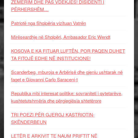
ZËMËRIM DHE PAS VDEKJES! DISIDENTI I
PËRHERSHËM…
Patriotë nga Shqipëria vizituan Vatrën
Mirëseardhje në Shqipëri, Ambasador Eric Wendt
KOSOVA E KA FITUAR LUFTËN, POR PAQEN DUHET
TA FITOJË EDHE NË INSTITUCIONE!
Scanderbeg, mburoja e Arbërisë dhe gjeniu ushtarak në
faqet e Giovanni Carlo Saraceni-t
Republika mbi interesat politike: sovraniteti i qytetarëve,
kushtetutshmëria dhe përgjegjësia shtetërore
TRI POEZI PËR GJERGJ KASTRIOTIN-
SKËNDERBEUN
LETËR E ARKIVIT TE NAUM PRIFTIT NË