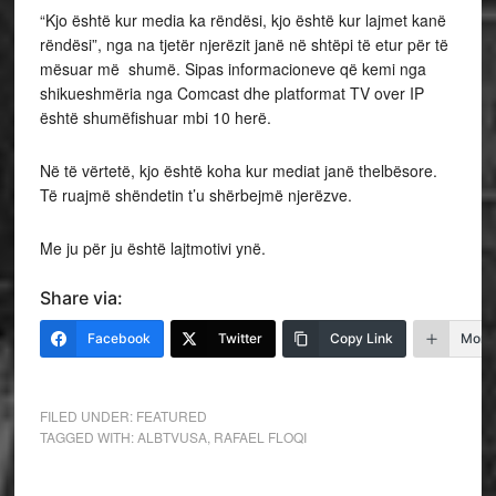
“Kjo është kur media ka rëndësi, kjo është kur lajmet kanë
rëndësi”, nga na tjetër njerëzit janë në shtëpi të etur për të
mësuar më shumë. Sipas informacioneve që kemi nga
shikueshmëria nga Comcast dhe platformat TV over IP
është shumëfishuar mbi 10 herë.
Në të vërtetë, kjo është koha kur mediat janë thelbësore.
Të ruajmë shëndetin t’u shërbejmë njerëzve.
Me ju për ju është lajtmotivi ynë.
Share via:
Facebook
Twitter
Copy Link
More
FILED UNDER:
FEATURED
TAGGED WITH:
ALBTVUSA
,
RAFAEL FLOQI