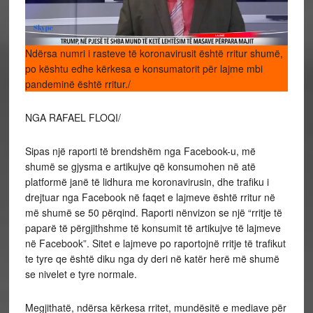
Ndërsa numri i rasteve të koronavirusit është rritur shumë,
po kështu edhe kërkesa e konsumatorit për lajme mbi
pandeminë është rritur./
NGA RAFAEL FLOQI/
Sipas një raporti të brendshëm nga Facebook-u, më
shumë se gjysma e artikujve që konsumohen në atë
platformë janë të lidhura me koronavirusin, dhe trafiku i
drejtuar nga Facebook në faqet e lajmeve është rritur në
më shumë se 50 përqind. Raporti nënvizon se një “rritje të
paparë të përgjithshme të konsumit të artikujve të lajmeve
në Facebook”. Sitet e lajmeve po raportojnë rritje të trafikut
te tyre qe është diku nga dy deri në katër herë më shumë
se nivelet e tyre normale.
Megjithatë, ndërsa kërkesa rritet, mundësitë e mediave për