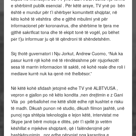
e shërbimit publik esencial . Për këtë arsye, TV ynë po bën
është e mundur për t’i shërbyer komunitetit shqiptar, në
këto kohë të vështira dhe e gjithë mbulimi ynë për
informacionet për koronavirus, dhe shërbime te tjera me
gjithë sakrificat tona dhe të ekipit tonë të vogël, po bëhet
pёr t’ju informuar ju që të qëndroni të shëndetshëm.
Siç thotë guvernatori i Nju Jorkut, Andrew Cuomo, “Nuk ka
pasur kurrë një kohë më të rëndësishme për njujorkezët
sesa të marrin informacion të saktë, në kohë reale dhe roli i
mediave kurrë nuk ka qenë më thelbësor.”
Në këtë kohë sfidash jetojmë edhe TV ynë ALBTVUSA ,
vepron e gjallon po në këto kondita ,nen drejtimin e z Gani
Vila po përballohet me këtë sfidë edhe një kushtet e risku
të madh. Dikush punon në studio, dikush filmon jashtë, unë
punoj nga shtëpia teknologjia e lejon këtë, intervistat me
Skype janë bërë motoja e ditës, për t’i sjellë jo vetëm
këshillat e mjekëve shqiptarë, që i falënderojmë për
bashkëpunimin , por edhe përvojat nga karantina e