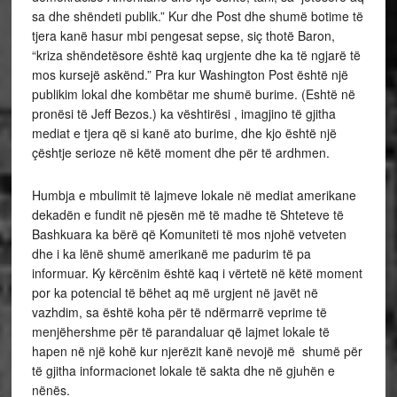
sa dhe shëndeti publik.” Kur dhe Post dhe shumë botime të
tjera kanë hasur mbi pengesat sepse, siç thotë Baron,
“kriza shëndetësore është kaq urgjente dhe ka të ngjarë të
mos kursejë askënd.” Pra kur Washington Post është një
publikim lokal dhe kombëtar me shumë burime. (Eshtë në
pronësi të Jeff Bezos.) ka vështirësi , imagjino të gjitha
mediat e tjera që si kanë ato burime, dhe kjo është një
çështje serioze në këtë moment dhe për të ardhmen.
Humbja e mbulimit të lajmeve lokale në mediat amerikane
dekadën e fundit në pjesën më të madhe të Shteteve të
Bashkuara ka bërë që Komuniteti të mos njohë vetveten
dhe i ka lënë shumë amerikanë me padurim të pa
informuar. Ky kërcënim është kaq i vërtetë në këtë moment
por ka potencial të bëhet aq më urgjent në javët në
vazhdim, sa është koha për të ndërmarrë veprime të
menjëhershme për të parandaluar që lajmet lokale të
hapen në një kohë kur njerëzit kanë nevojë më shumë për
të gjitha informacionet lokale të sakta dhe në gjuhën e
nënës.