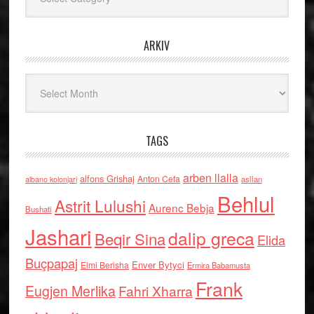
ARKIV
Arkiv
TAGS
arben llalla
alfons Grishaj
Anton Cefa
asllan
albano kolonjari
Behlul
Astrit Lulushi
Aurenc Bebja
Bushati
Jashari
dalip greca
Beqir Sina
Elida
Buçpapaj
Enver Bytyci
Elmi Berisha
Ermira Babamusta
Frank
Eugjen Merlika
Fahri Xharra