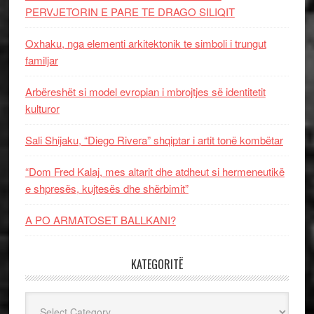
PERVJETORIN E PARE TE DRAGO SILIQIT
Oxhaku, nga elementi arkitektonik te simboli i trungut
familjar
Arbëreshët si model evropian i mbrojtjes së identitetit
kulturor
Sali Shijaku, “Diego Rivera” shqiptar i artit tonë kombëtar
“Dom Fred Kalaj, mes altarit dhe atdheut si hermeneutikë
e shpresës, kujtesës dhe shërbimit”
A PO ARMATOSET BALLKANI?
KATEGORITË
Kategoritë