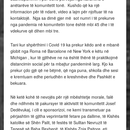
anëtarëve të komunitetit tonë. Kushdo që ka një
informacion për të ndarë, video a lajm për njoftuar të na
kontaktojë. Nga sa dimë gjer më sot numri i të prekurve
nga pandemia në komunitetin tone është mbi 45 dhe i të
vdekurve që dihen mbi tre.
Tani kur shpërthimi i Covid 19 ka prekur këdo anë e mbanë
globit nga Roma në Barcelone në New York e këtu në
Michigan , kur të gjithëve ne na është thënë të praktikojmë
distancimin social për ta mbajtur pandeminë larg. Kjo ka
prekur çdo gjë që ne bëjmë, që nga puna, shkolla dhe sesi
e kremtuam edhe periudhën e kreshmëve dhe Pashkët e
bekuara.
Në ketë kohë të nevojës për një mbështetje morale, falë
dhe ndihmës të pakursyer të aktivistit të komunitetit Josef
Dedëvukaj, i cili e sponsorizoi, ne kemi transmetuar pa
përjashtim të gjitha veprimtaritë fetare pa dallime, të Kishës
katolike së Shën Palit, të festës të Sulltan Nevruzit të
Teqesë së Baba Rexhepit, të Kishës Zoja Pajtore. etj.