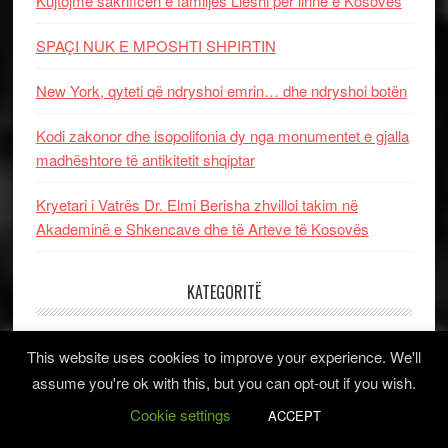
Kujtojmë sakrificën e familjes Lleshi për lirinë e Kosovës
SPAÇI NUK E MPOSHTI SHPIRTIN
New York, qyteti që ndryshoi emrin… dhe ndryshoi botën
Kodi zakonor dhe isopolifonia dy nga monumentet e gjalla
madhështore të antikitetit shqiptar
Kryetari i Vatrës Dr. Elmi Berisha zhvilloi takim në
Akademinë e Shkencave dhe të Arteve të Kosovës
KATEGORITË
Kategoritë
This website uses cookies to improve your experience. We'll
assume you're ok with this, but you can opt-out if you wish.
Cookie settings
ACCEPT
ARKIV