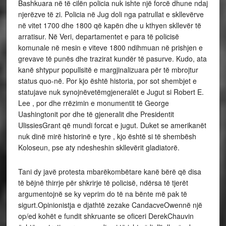
Bashkuara në të cilën policia nuk ishte një forcë dhune ndaj
njerëzve të zi. Policia në Jug doli nga patrullat e skllevërve
në vitet 1700 dhe 1800 që kapën dhe u kthyen skllevër të
arratisur. Në Veri, departamentet e para të policisë
komunale në mesin e viteve 1800 ndihmuan në prishjen e
grevave të punës dhe trazirat kundër të pasurve. Kudo, ata
kanë shtypur popullsitë e margjinalizuara për të mbrojtur
status quo-në. Por kjo është historia, por sot shembjet e
statujave nuk synojnëvetëmgjeneralët e Jugut si Robert E.
Lee , por dhe rrëzimin e monumentit të George
Uashingtonit por dhe të gjeneralit dhe Presidentit
UlissiesGrant që mundi forcat e jugut. Duket se amerikanët
nuk dinë mirë historinë e tyre , kjo është si të shembësh
Koloseun, pse aty ndesheshin skllevërit gladiatorë.
Tani dy javë protesta mbarëkombëtare kanë bërë që disa
të bëjnë thirrje për shkrirje të policisë, ndërsa të tjerët
argumentojnë se ky veprim do të na bënte më pak të
sigurt.Opinionistja e djathtë zezake CandacveOwennë një
op/ed kohët e fundit shkruante se oficeri DerekChauvin