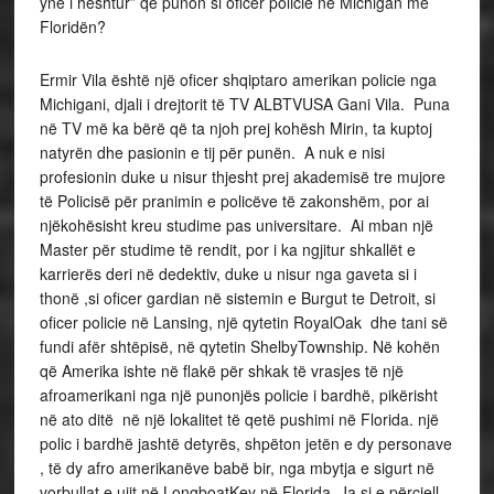
ynë i heshtur” që punon si oficer policie në Michigan me
Floridën?
Ermir Vila është një oficer shqiptaro amerikan policie nga
Michigani, djali i drejtorit të TV ALBTVUSA Gani Vila. Puna
në TV më ka bërë që ta njoh prej kohësh Mirin, ta kuptoj
natyrën dhe pasionin e tij për punën. A nuk e nisi
profesionin duke u nisur thjesht prej akademisë tre mujore
të Policisë për pranimin e policëve të zakonshëm, por ai
njëkohësisht kreu studime pas universitare. Ai mban një
Master për studime të rendit, por i ka ngjitur shkallët e
karrierës deri në dedektiv, duke u nisur nga gaveta si i
thonë ,si oficer gardian në sistemin e Burgut te Detroit, si
oficer policie në Lansing, një qytetin RoyalOak dhe tani së
fundi afër shtëpisë, në qytetin ShelbyTownship. Në kohën
që Amerika ishte në flakë për shkak të vrasjes të një
afroamerikani nga një punonjës policie i bardhë, pikërisht
në ato ditë në një lokalitet të qetë pushimi në Florida. një
polic i bardhë jashtë detyrës, shpëton jetën e dy personave
, të dy afro amerikanëve babë bir, nga mbytja e sigurt në
vorbullat e ujit në LongboatKey në Florida. Ja si e përcjell