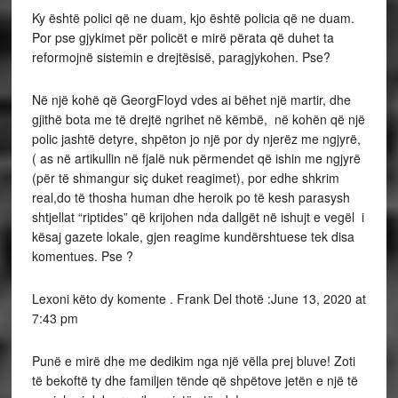
Ky është polici që ne duam, kjo është policia që ne duam.
Por pse gjykimet për policët e mirë përata që duhet ta
reformojnë sistemin e drejtësisë, paragjykohen. Pse?
Në një kohë që GeorgFloyd vdes ai bëhet një martir, dhe
gjithë bota me të drejtë ngrihet në këmbë, në kohën që një
polic jashtë detyre, shpëton jo një por dy njerëz me ngjyrë,
( as në artikullin në fjalë nuk përmendet që ishin me ngjyrë
(për të shmangur siç duket reagimet), por edhe shkrim
real,do të thosha human dhe heroik po të kesh parasysh
shtjellat “riptides” që krijohen nda dallgët në ishujt e vegël i
kësaj gazete lokale, gjen reagime kundërshtuese tek disa
komentues. Pse ?
Lexoni këto dy komente . Frank Del thotë :June 13, 2020 at
7:43 pm
Punë e mirë dhe me dedikim nga një vëlla prej bluve! Zoti
të bekoftë ty dhe familjen tënde që shpëtove jetën e një të