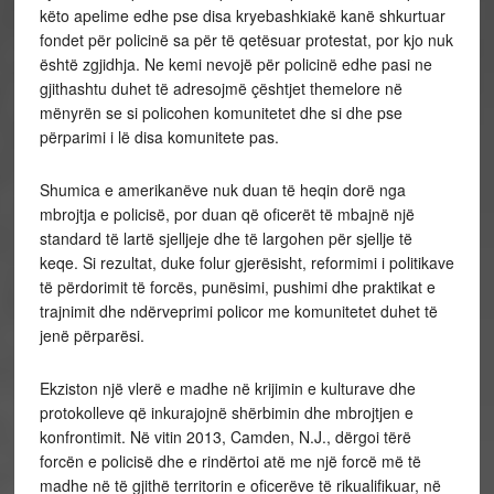
këto apelime edhe pse disa kryebashkiakë kanë shkurtuar
fondet për policinë sa për të qetësuar protestat, por kjo nuk
është zgjidhja. Ne kemi nevojë për policinë edhe pasi ne
gjithashtu duhet të adresojmë çështjet themelore në
mënyrën se si policohen komunitetet dhe si dhe pse
përparimi i lë disa komunitete pas.
Shumica e amerikanëve nuk duan të heqin dorë nga
mbrojtja e policisë, por duan që oficerët të mbajnë një
standard të lartë sjelljeje dhe të largohen për sjellje të
keqe. Si rezultat, duke folur gjerësisht, reformimi i politikave
të përdorimit të forcës, punësimi, pushimi dhe praktikat e
trajnimit dhe ndërveprimi policor me komunitetet duhet të
jenë përparësi.
Ekziston një vlerë e madhe në krijimin e kulturave dhe
protokolleve që inkurajojnë shërbimin dhe mbrojtjen e
konfrontimit. Në vitin 2013, Camden, N.J., dërgoi tërë
forcën e policisë dhe e rindërtoi atë me një forcë më të
madhe në të gjithë territorin e oficerëve të rikualifikuar, në