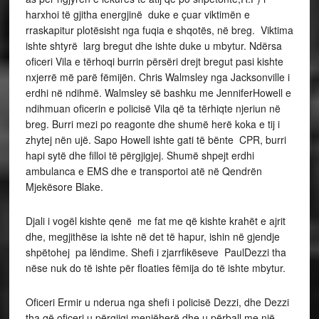
harxhoi të gjitha energjinë duke e çuar viktimën e
rraskapitur plotësisht nga fuqia e shqotës, në breg. Viktima
ishte shtyrë larg bregut dhe ishte duke u mbytur. Ndërsa
oficeri Vila e tërhoqi burrin përsëri drejt bregut pasi kishte
nxjerrë më parë fëmijën. Chris Walmsley nga Jacksonville i
erdhi në ndihmë. Walmsley së bashku me JenniferHowell e
ndihmuan oficerin e policisë Vila që ta tërhiqte njeriun në
breg. Burri mezi po reagonte dhe shumë herë koka e tij i
zhytej nën ujë. Sapo Howell ishte gati të bënte CPR, burri
hapi sytë dhe filloi të përgjigjej. Shumë shpejt erdhi
ambulanca e EMS dhe e transportoi atë në Qendrën
Mjekësore Blake.
Djali i vogël kishte qenë me fat me që kishte krahët e ajrit
dhe, megjithëse ia ishte në det të hapur, ishin në gjendje
shpëtohej pa lëndime. Shefi i zjarrfikëseve PaulDezzi tha
nëse nuk do të ishte për floaties fëmija do të ishte mbytur.
Oficeri Ermir u nderua nga shefi i policisë Dezzi, dhe Dezzi
tha që oficeri u përgjigj menjëherë dhe u përball me një