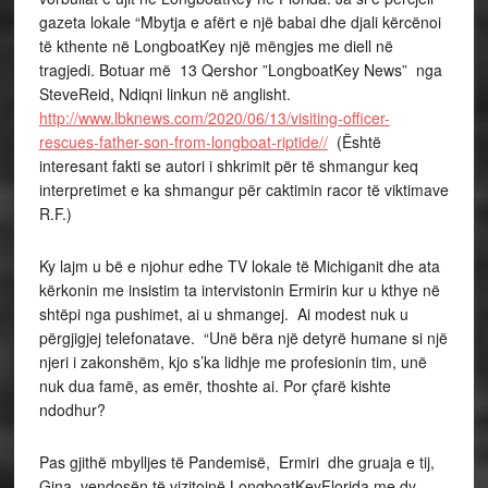
gazeta lokale “Mbytja e afërt e një babai dhe djali kërcënoi
të kthente në LongboatKey një mëngjes me diell në
tragjedi. Botuar më 13 Qershor ”LongboatKey News” nga
SteveReid, Ndiqni linkun në anglisht.
http://www.lbknews.com/2020/06/13/visiting-officer-
rescues-father-son-from-longboat-riptide//
(Është
interesant fakti se autori i shkrimit për të shmangur keq
interpretimet e ka shmangur për caktimin racor të viktimave
R.F.)
Ky lajm u bë e njohur edhe TV lokale të Michiganit dhe ata
kërkonin me insistim ta intervistonin Ermirin kur u kthye në
shtëpi nga pushimet, ai u shmangej. Ai modest nuk u
përgjigjej telefonatave. “Unë bëra një detyrë humane si një
njeri i zakonshëm, kjo s’ka lidhje me profesionin tim, unë
nuk dua famë, as emër, thoshte ai. Por çfarë kishte
ndodhur?
Pas gjithë mbylljes të Pandemisë, Ermiri dhe gruaja e tij,
Gina, vendosën të vizitojnë LongboatKeyFlorida me dy