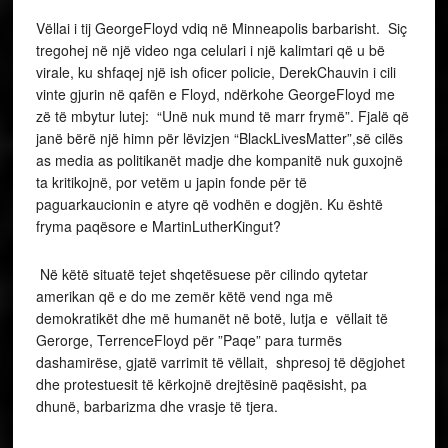
Vëllai i tij GeorgeFloyd vdiq në Minneapolis barbarisht. Siç
tregohej në një video nga celulari i një kalimtari që u bë
virale, ku shfaqej një ish oficer policie, DerekChauvin i cili
vinte gjurin në qafën e Floyd, ndërkohe GeorgeFloyd me
zë të mbytur lutej: “Unë nuk mund të marr frymë”. Fjalë që
janë bërë një himn për lëvizjen “BlackLivesMatter”,së cilës
as media as politikanët madje dhe kompanitë nuk guxojnë
ta kritikojnë, por vetëm u japin fonde për të
paguarkaucionin e atyre që vodhën e dogjën. Ku është
fryma paqësore e MartinLutherKingut?
Në këtë situatë tejet shqetësuese për cilindo qytetar
amerikan që e do me zemër këtë vend nga më
demokratikët dhe më humanët në botë, lutja e vëllait të
Gerorge, TerrenceFloyd për ”Paqe” para turmës
dashamirëse, gjatë varrimit të vëllait, shpresoj të dëgjohet
dhe protestuesit të kërkojnë drejtësinë paqësisht, pa
dhunë, barbarizma dhe vrasje të tjera.