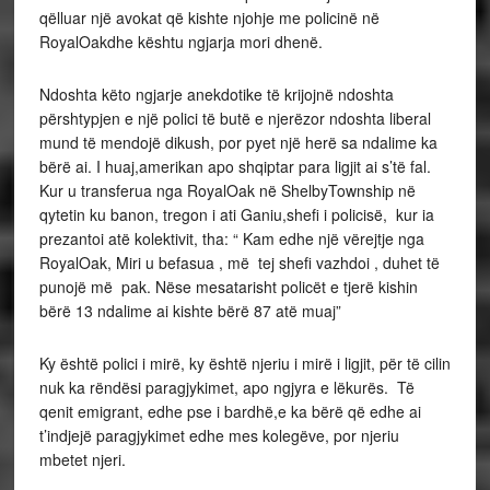
qëlluar një avokat që kishte njohje me policinë në
RoyalOakdhe kështu ngjarja mori dhenë.
Ndoshta këto ngjarje anekdotike të krijojnë ndoshta
përshtypjen e një polici të butë e njerëzor ndoshta liberal
mund të mendojë dikush, por pyet një herë sa ndalime ka
bërë ai. I huaj,amerikan apo shqiptar para ligjit ai s’të fal.
Kur u transferua nga RoyalOak në ShelbyTownship në
qytetin ku banon, tregon i ati Ganiu,shefi i policisë, kur ia
prezantoi atë kolektivit, tha: “ Kam edhe një vërejtje nga
RoyalOak, Miri u befasua , më tej shefi vazhdoi , duhet të
punojë më pak. Nëse mesatarisht policët e tjerë kishin
bërë 13 ndalime ai kishte bërë 87 atë muaj”
Ky është polici i mirë, ky është njeriu i mirë i ligjit, për të cilin
nuk ka rëndësi paragjykimet, apo ngjyra e lëkurës. Të
qenit emigrant, edhe pse i bardhë,e ka bërë që edhe ai
t’indjejë paragjykimet edhe mes kolegëve, por njeriu
mbetet njeri.