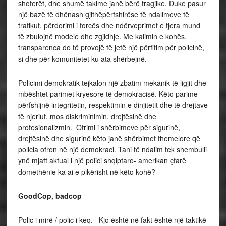
shoferët, dhe shumë takime janë bërë tragjike. Duke pasur
një bazë të dhënash gjithëpërfshirëse të ndalimeve të
trafikut, përdorimi i forcës dhe ndërveprimet e tjera mund
të zbulojnë modele dhe zgjidhje. Me kalimin e kohës,
transparenca do të provojë të jetë një përfitim për policinë,
si dhe për komunitetet ku ata shërbejnë.
Policimi demokratik tejkalon një zbatim mekanik të ligjit dhe
mbështet parimet kryesore të demokracisë. Këto parime
përfshijnë integritetin, respektimin e dinjitetit dhe të drejtave
të njeriut, mos diskriminimin, drejtësinë dhe
profesionalizmin. Ofrimi i shërbimeve për sigurinë,
drejtësinë dhe sigurinë këto janë shërbimet themelore që
policia ofron në një demokraci. Tani të ndalim tek shembulli
ynë mjaft aktual i një polici shqiptaro- amerikan çfarë
domethënie ka ai e pikërisht në këto kohë?
GoodCop, badcop
Polic i mirë / polic i keq. Kjo është në fakt është një taktikë