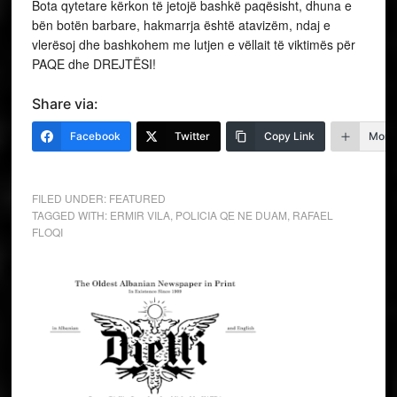
Bota qytetare kërkon të jetojë bashkë paqësisht, dhuna e
bën botën barbare, hakmarrja është atavizëm, ndaj e
vlerësoj dhe bashkohem me lutjen e vëllait të viktimës për
PAQE dhe DREJTËSI!
Share via:
Facebook
Twitter
Copy Link
More
FILED UNDER:
FEATURED
TAGGED WITH:
ERMIR VILA
,
POLICIA QE NE DUAM
,
RAFAEL
FLOQI