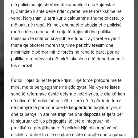
një polici me një shërbim të komunitetit ose kujdestari
tij.Camden kishte qenë ndër qytetet më të rrezikshme në
vend. Ndryshimi u arrit kur u caktuanmë shumë oficerë, jo
më pak, në rrugë. Krimet, dhuna dhe abuzimet e policisë
ranë ndërsa manualet e reja të trajnimit dhe politikat
theksuan të shtënat si zgjidhje e fundit. Zyrtarët e qytetit
thanë që oficerët morën trajnime për zhvlerësim dhe
minimizim e përdorimit të forcës në rend të parë, por që
politika e re nënvizoi më mirë fokusin e ri të departamentit
tek njerëzit.
Fundi i lojës duhet të jetë krijimi i një force policore më të
mirë, më të përgjegjshme në çdo qytet. Në krye të listës
sonë të reformave është detyra e ndërhyrjes, e cila kërkon
që oficerët të ndalojnë policët e tjerë që të përdorin forcë
në mënyrë të pamatur ose të keqpërdorin fuqitë e tyre, si
dhe ta përcjellin atë me trajnime dhe dispozita të tjera për
të siguruar që kjo përgjegjësi të jetë e integruar në
praktikën e përgjithshme të policisë.Një oficer që vë në
distinktiv, duhet ta dijë se çfarë është e drejtë dhe e gabuar