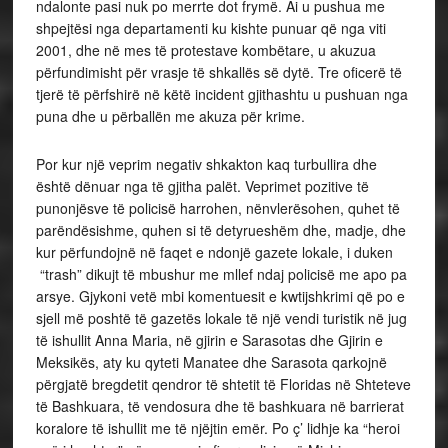
ndalonte pasi nuk po merrte dot frymë. Ai u pushua me
shpejtësi nga departamenti ku kishte punuar që nga viti
2001, dhe në mes të protestave kombëtare, u akuzua
përfundimisht për vrasje të shkallës së dytë. Tre oficerë të
tjerë të përfshirë në këtë incident gjithashtu u pushuan nga
puna dhe u përballën me akuza për krime.
Por kur një veprim negativ shkakton kaq turbullira dhe
është dënuar nga të gjitha palët. Veprimet pozitive të
punonjësve të policisë harrohen, nënvlerësohen, quhet të
parëndësishme, quhen si të detyrueshëm dhe, madje, dhe
kur përfundojnë në faqet e ndonjë gazete lokale, i duken
“trash” dikujt të mbushur me mllef ndaj policisë me apo pa
arsye. Gjykoni vetë mbi komentuesit e kwtijshkrimi që po e
sjell më poshtë të gazetës lokale të një vendi turistik në jug
të ishullit Anna Maria, në gjirin e Sarasotas dhe Gjirin e
Meksikës, aty ku qyteti Manatee dhe Sarasota qarkojnë
përgjatë bregdetit qendror të shtetit të Floridas në Shteteve
të Bashkuara, të vendosura dhe të bashkuara në barrierat
koralore të ishullit me të njëjtin emër. Po ç’ lidhje ka “heroi