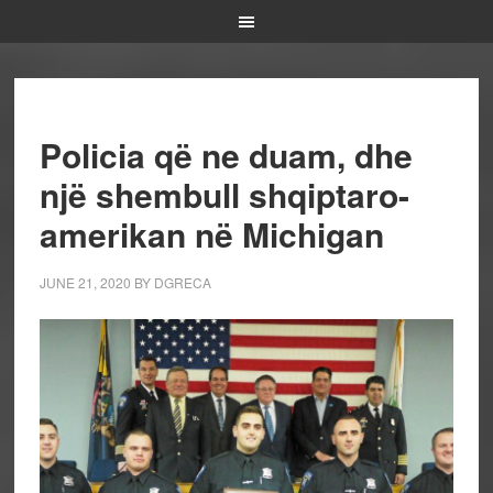
Policia që ne duam, dhe
një shembull shqiptaro-
amerikan në Michigan
JUNE 21, 2020
BY
DGRECA