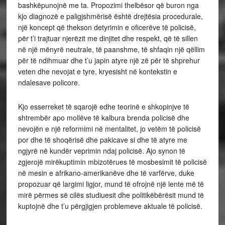
bashkëpunojnë me ta. Propozimi thelbësor që buron nga
kjo diagnozë e paligjshmërisë është drejtësia procedurale,
një koncept që thekson detyrimin e oficerëve të policisë,
për t’i trajtuar njerëzit me dinjitet dhe respekt, që të sillen
në një mënyrë neutrale, të paanshme, të shfaqin një qëllim
për të ndihmuar dhe t’u japin atyre një zë për të shprehur
veten dhe nevojat e tyre, kryesisht në kontekstin e
ndalesave policore.
Kjo esserreket të sqarojë edhe teorinë e shkopinjve të
shtrembër apo mollëve të kalbura brenda policisë dhe
nevojën e një reformimi në mentalitet, jo vetëm të policisë
por dhe të shoqërisë dhe pakicave si dhe të atyre me
ngjyrë në kundër veprimin ndaj policisë. Ajo synon të
zgjerojë mirëkuptimin mbizotërues të mosbesimit të policisë
në mesin e afrikano-amerikanëve dhe të varfërve, duke
propozuar që largimi ligjor, mund të ofrojnë një lente më të
mirë përmes së cilës studiuesit dhe politikëbërësit mund të
kuptojnë dhe t’u përgjigjen problemeve aktuale të policisë.