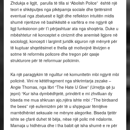
Zhdukja e ligjit, parulla të tilla si “Abolish Police” është një
teori e shkëputjes nga pikëpamja sociale dhe tjetërsimit
eventual nga zbatuesit e ligjit dhe reflekton intuitën midis
shumë njerëzve në bashkësitë e varfëra e me ngjyrë që
ligji funksionon për t’i përjashtuar ata nga shoqëria. Duke u
mbështetur në konceptet e cinizmit dhe anemisë ligjore në
sociologji, koncepti i largimit juridik siguron një mënyrë për
të kuptuar shqetësimet e thella që motivojnë lëvizjen e
sotme të reformës policore dhe tregon për qasje
strukturore për të reformuar policimin.
Ka një paragjykim të ngulitur në komunitetin mbi ngjyrë mbi
policinë. Vini re këtëfragment nga shkrimtarja zezake –
Angie Thomas, nga libri “The Hate U Give” (Urrejtja që ju
jepni) “Kur isha dymbëdhjetë, prindërit e mi zhvilluan dy
biseda me mua shkruan ajo,njëra ishte mbi :”The birdsand
the bees” një eufemizëm për të u shpjeguar fëmijëve
marrëdhëniet seksuale ne mënyre alegorike. Biseda tjetër
ishte se çfarë duhet të bëja, nëse një polic më ndalonte.
Mamaja u hidhërua dhe i tha babit që isha shumë e re për