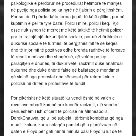
psikologjike e përdorur në procedurat hetimore të marrjes
në pyetje nga policia po ka hyrë në fjalorin e përgjithshëm.
Por sot do t’i përdor këto terma jo për të këtë qëllim, por në
kuptimin e për të tyre bazë. Polici i mirë, polici i keq. Kjo
esse nuk synon të merret me këtë taktikë të hetimit policor
por ta trajtojë një dukuri tjetër sociale, por në zbërthimin e
dukurisë sociale të turmës, të përgjithësimit të së keqes
dhe të injorimit të pozitives edhe brenda radhëve të forcave
të rendit mediave dhe shoqërisë, që vetëm po jep
paraqitjen e dhunës, të dukurivetë racizmit duke analizuar
dukurinë dhe duke dhënë fakte që ballafaqojë mendimet
që vlojnë nga protestat dhe kërkesat për reformimin e
policisë në dritën e protestave të fundit.
Por pikërisht në këtë situatë ku vendi është në valën e
revoltave mbarë kombëtare kundër racizmit, një veprim i
dënueshëm i ish-oficerit të policisë në Minneapolis,
DerekChauvin, që u bë subjekt i tërbimit kombëtar që nga
muaji i kaluar, kur u shfaqën pamjet që u gjunjëzuan në
qafën e Floyd për gati nëntë minuta pasi Floyd iu lut që të