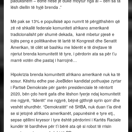
padukshëm – edhe nëse je duke mbytur nga ai – deri sa ta
lësh diellin të hyjë brenda .”
Më pak se 13% e popullsisë apo numrit të përgjithshëm që
zë në shkallë federale komuniteti afrikano amerikanë
tradicionalisht për shumë dekada, kanë mbetur pjesë e
lojës peng e politikanëve të lartë të Kongresit dhe Senatit
Amerikan, të cilët së bashku me liderët e të drejtave të
njeriut brenda komunitetit të tyre, i përdorin ata sa për t’u
marrë votën dhe pastaj i harrojnë…
Hipokrizia brenda komunitetit afrikano amerikanë nuk ka të
sosur. Kështu edhe pse JoeBiden kandidat pothuajse zyrtar
i Partisë Demokrate për garën presidenciale të nëntorit
2020, bën çdo herë gafa dhe lëshon fyerje ndaj komunitetit
me ngjyrë, “liderët” me ngjyrë, bëjnë gjithnjë syrin qorr dhe
veshët shurdhër. “Demokratët” në SHBA, nuk duan t’ia dinë
se si jetojnë afrikano amerikanët, papunësinë e tyre etj.,
sepse qëllimi kryesor i tyre është përdorimi i Kartës Raciale
kundër të bardhëve për t’i bërë ata që si robot të rrisin