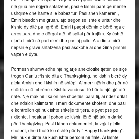
një grua me ngjyrë shtatzënë, pasi e kishin parë që merrte
ushqime dhe hante si e babëzitur. Pasi sheh kamerën ,
Emiri bisedon me gruan, ajo tregon se ishte e uritur dhe
kishte dy ditë pa ngrënë. Emiri i pagoi dëmin e bërë nga e
arrestuara dhe e dërgoi atë në spital për trajtim. Ky është
njeriu i mirë së pari njeri dhe pastaj polic. A e dinte mirë
nepsin e grave shtatzëna pasi asokohe ai dhe Gina prisnin
vajzën e dytë.
Pormesh shumw edhe një ngjarje anekdotike tjetër, që siçe
tregon Ganiu :“Ishte dita e Thanksgiving, ne kishin blerë dy
gjela Amish dhe i kishin në shtëpi. Ai merr njërin dhe për në
shërbim në mbrëmje. Kishte vendosur të bënte një gjë atë
natë. Një makinë i kalon me shpejtësi para tij, ai ndez dritat
dhe ndalon kalimtarin, i merr dokumente shoferit, dhe pasi
e kontrollon që nuk ishte shkelje të tjera, e pyet pse po
nxitonte. I ndaluari i pohon se kishin lënë një takim darkë
për Thankgiving. Pasi i kthen dokumentet, ia zgjat gjelin
shoferit, dhe i thotë kjo është për ty “ HappyThankgiving”.
Miri nuk e dinte se kush ishte personi në fjalë. Ai kishte