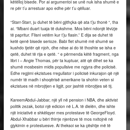
këtëlloj bisede. Por ai argumentoi se unë nuk isha shumë e
re për t’u arrestuar apo edhe për t’u qëlluar.
“Starr-Starr, ju duhet të bëni gjithçka që ata t’ju thonë “, tha
ai. “Mbani duart tuaja të dukshme. Mos bëni ndonjë lëvizje
të papritur. Flisni vetëm kur t’ju flasin.” E dija se duhet të
ketë qenë bisede serioze. Babi flet shumë më shumë se
kushdo tjetër që njoh, dhe nëse ai do të thoshte se isha e
qetë, duhet të rija e qetë. “ e përmenda këtë fragment, nga
libri i – Angie Thomas, për ta kuptuar, atë që dihet se ka
shumë mosbesim midis popullsive me ngjyra dhe policisë.
Edhe regjimi ekzistues rregullator i policisë inkurajon që një
numër të madh i shoqërisë amerikane ta shohin veten si
ekzistues në mbrojtjen e ligjit, por jashtë mbrojtjes së tij.
KareemAbdul-Jabbar, një yll në pension i NBA, dhe aktivist
politik zezak, botoi një edicion në L.A. të dielën, dhe ishte
një iniciativë e shkëlqyer mes protestave të GeorgeFloyd.
Abdul-Xhabbar u bëri thirrje njerëzve të mos nxitojnë në
gjykimin e protestuesve. Ai theksoi se ka çështje më të