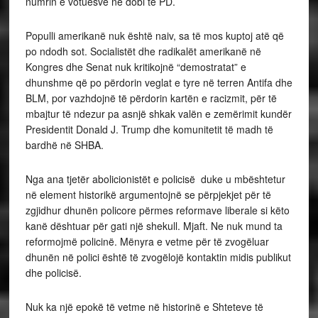
numrin e votuesve në dobi të PD.
Populli amerikanë nuk është naiv, sa të mos kuptoj atë që
po ndodh sot. Socialistët dhe radikalët amerikanë në
Kongres dhe Senat nuk kritikojnë “demostratat” e
dhunshme që po përdorin veglat e tyre në terren Antifa dhe
BLM, por vazhdojnë të përdorin kartën e racizmit, për të
mbajtur të ndezur pa asnjë shkak valën e zemërimit kundër
Presidentit Donald J. Trump dhe komunitetit të madh të
bardhë në SHBA.
Nga ana tjetër abolicionistët e policisë duke u mbështetur
në element historikë argumentojnë se përpjekjet për të
zgjidhur dhunën policore përmes reformave liberale si këto
kanë dështuar për gati një shekull. Mjaft. Ne nuk mund ta
reformojmë policinë. Mënyra e vetme për të zvogëluar
dhunën në polici është të zvogëlojë kontaktin midis publikut
dhe policisë.
Nuk ka një epokë të vetme në historinë e Shteteve të