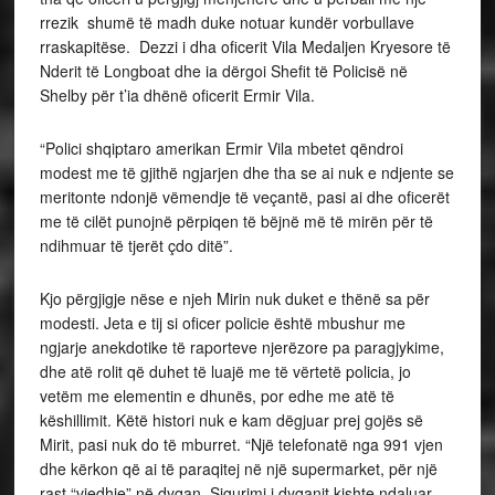
rrezik shumë të madh duke notuar kundër vorbullave
rraskapitëse. Dezzi i dha oficerit Vila Medaljen Kryesore të
Nderit të Longboat dhe ia dërgoi Shefit të Policisë në
Shelby për t’ia dhënë oficerit Ermir Vila.
“Polici shqiptaro amerikan Ermir Vila mbetet qëndroi
modest me të gjithë ngjarjen dhe tha se ai nuk e ndjente se
meritonte ndonjë vëmendje të veçantë, pasi ai dhe oficerët
me të cilët punojnë përpiqen të bëjnë më të mirën për të
ndihmuar të tjerët çdo ditë”.
Kjo përgjigje nëse e njeh Mirin nuk duket e thënë sa për
modesti. Jeta e tij si oficer policie është mbushur me
ngjarje anekdotike të raporteve njerëzore pa paragjykime,
dhe atë rolit që duhet të luajë me të vërtetë policia, jo
vetëm me elementin e dhunës, por edhe me atë të
këshillimit. Këtë histori nuk e kam dëgjuar prej gojës së
Mirit, pasi nuk do të mburret. “Një telefonatë nga 991 vjen
dhe kërkon që ai të paraqitej në një supermarket, për një
rast “vjedhje” në dyqan. Sigurimi i dyqanit kishte ndaluar