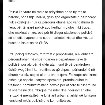
kokën.
Policia ka vrarë në raste të ndryshme edhe njerëz të
bardhë, por asnjë individ, grup apo organizatë e bardhë(që
nuk ekzistojnë) nuk ka përdorur dhunë apo vandalizma të
tjera, për të vrarë policë apo hedhur molotov mbi trupat
dhe makinat e tyre, ose për të djegur stacionet e policisë
së shtetit, dyqanet dhe supermarketet, kishat dhe rrëzuar
bustet e historisë së SHBA
Pra, përtej retorikës, reformat e propozuara, nuk duhet të
përqendrohen në shpërndarjen e departamenteve të
policisë, por ajo për të cilën ata mund të përqendrohen
është zvogëlimi i konfrontimeve që shpesh përfundojnë në
dhunë kur ekzistojnë alternativa të tjera. Fatkeqësisht, krimi
është një aspekt i natyrës njerëzore, prandaj duhet të
trajtohet. Komunitetet kanë nevojë për oficerë të cilët mund
të shërbejnë dhe mbrojnë me nder dhe ndershmëri dhe
refuzojnë mentalitetin e luftëtarit urban anarkist që furnizon
tensionet midis policisë dhe komuniteteve.