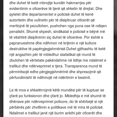
dhe duhet të ketë mbrojtje kundër hakmarrjes për
evidentimin e oficerëve të tjerë që shkelin të drejtat. Dhe
qytetet dhe departamentet e policisë duhet të kenë
autoritetin dhe vullnetin për të disiplinuar oficerët që
meritojnë të pezullohen, pushohen nga puna ose të ndiqen
penalisht. Shumë shpesh, sindikatat e policisë e bëjnë më
të vështirë disiplinimin siç duhet të oficerëve. Por është e
papranueshme dhe ndihmon në krijimin e një kulture
destruktive të papërgjegjshmërisë.Duhet gjithashtu të ketë
një angazhim për të mbledhur statistikat që mund të
zbulohen të vërtetate pakëndshme në lidhje me ndalimet e
trafikut dhe ndërveprimet e tjera. Transparenca mund të
përmirësojë edhe përgjegjshmërinë dhe shpresojmë që
përfundimisht të ndihmojë në ndërtimin e besimit.
Le të mos e shkatërrojmë këtë mundësi për të kuptuar se
çfarë po funksionon dhe çfarë jo. Mbledhja e më shumë të
dhënave për ndërveprimet policore, do të shërbejë si një
përbërës për zhvillimin e politikave më të mira të policisë.
Ndalimet e trafikut janë një burim ankthi për oficerët dhe