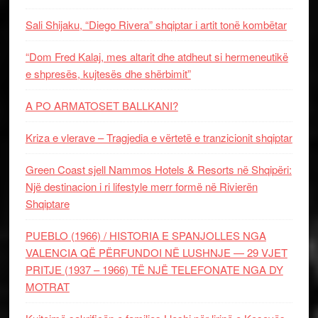
Sali Shijaku, “Diego Rivera” shqiptar i artit tonë kombëtar
“Dom Fred Kalaj, mes altarit dhe atdheut si hermeneutikë
e shpresës, kujtesës dhe shërbimit”
A PO ARMATOSET BALLKANI?
Kriza e vlerave – Tragjedia e vërtetë e tranzicionit shqiptar
Green Coast sjell Nammos Hotels & Resorts në Shqipëri:
Një destinacion i ri lifestyle merr formë në Rivierën
Shqiptare
PUEBLO (1966) / HISTORIA E SPANJOLLES NGA
VALENCIA QË PËRFUNDOI NË LUSHNJE — 29 VJET
PRITJE (1937 – 1966) TË NJË TELEFONATE NGA DY
MOTRAT