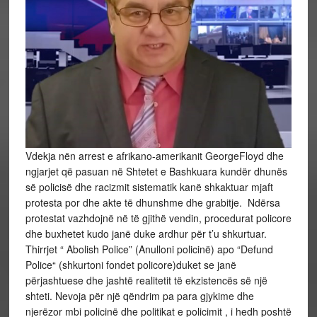
Vdekja nën arrest e afrikano-amerikanit GeorgeFloyd dhe
ngjarjet që pasuan në Shtetet e Bashkuara kundër dhunës
së policisë dhe racizmit sistematik kanë shkaktuar mjaft
protesta por dhe akte të dhunshme dhe grabitje. Ndërsa
protestat vazhdojnë në të gjithë vendin, procedurat policore
dhe buxhetet kudo janë duke ardhur për t’u shkurtuar.
Thirrjet “ Abolish Police” (Anulloni policinë) apo “Defund
Police“ (shkurtoni fondet policore)duket se janë
përjashtuese dhe jashtë realitetit të ekzistencës së një
shteti. Nevoja për një qëndrim pa para gjykime dhe
njerëzor mbi policinë dhe politikat e policimit , i hedh poshtë