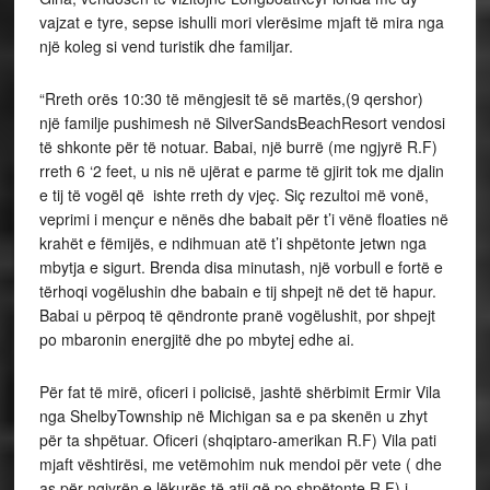
vajzat e tyre, sepse ishulli mori vlerësime mjaft të mira nga
një koleg si vend turistik dhe familjar.
“Rreth orës 10:30 të mëngjesit të së martës,(9 qershor)
një familje pushimesh në SilverSandsBeachResort vendosi
të shkonte për të notuar. Babai, një burrë (me ngjyrë R.F)
rreth 6 ‘2 feet, u nis në ujërat e parme të gjirit tok me djalin
e tij të vogël që ishte rreth dy vjeç. Siç rezultoi më vonë,
veprimi i mençur e nënës dhe babait për t’i vënë floaties në
krahët e fëmijës, e ndihmuan atë t’i shpëtonte jetwn nga
mbytja e sigurt. Brenda disa minutash, një vorbull e fortë e
tërhoqi vogëlushin dhe babain e tij shpejt në det të hapur.
Babai u përpoq të qëndronte pranë vogëlushit, por shpejt
po mbaronin energjitë dhe po mbytej edhe ai.
Për fat të mirë, oficeri i policisë, jashtë shërbimit Ermir Vila
nga ShelbyTownship në Michigan sa e pa skenën u zhyt
për ta shpëtuar. Oficeri (shqiptaro-amerikan R.F) Vila pati
mjaft vështirësi, me vetëmohim nuk mendoi për vete ( dhe
as për ngjyrën e lëkurës të atij që po shpëtonte,R.F) i