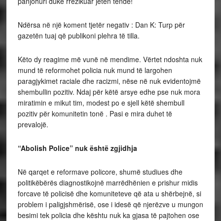
panjohuri duke rrezikuar jetën tënde!
Ndërsa në një koment tjetër negativ : Dan K: Turp për
gazetën tuaj që publikoni plehra të tilla.
Këto dy reagime më vunë në mendime. Vërtet ndoshta nuk
mund të reformohet policia nuk mund të largohen
paragjykimet raciale dhe racizmi, nëse në nuk evidentojmë
shembullin pozitiv. Ndaj për këtë arsye edhe pse nuk mora
miratimin e mikut tim, modest po e sjell këtë shembull
pozitiv për komunitetin tonë . Pasi e mira duhet të
prevalojë.
“Abolish Police” nuk është zgjidhja
Në qarqet e reformave policore, shumë studiues dhe
politikëbërës diagnostikojnë marrëdhënien e prishur midis
forcave të policisë dhe komuniteteve që ata u shërbejnë, si
problem i paligjshmërisë, ose i idesë që njerëzve u mungon
besimi tek policia dhe kështu nuk ka gjasa të pajtohen ose