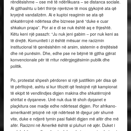
rëndësishme – ose më të ndërlikuara – se distanca sociale.
Ai gjithashtu u bëri thirrje njerëzve të mos gjykojnë ata që
kryejnë vandalizëm. Ai e kuptoi reagimin se ata që
shkatërrojnë ndërtesa dhe biznese janë “duke e cuar
shkakun prapa”. Por ai e di se nuk është aq e thjeshtë.
Këtu keni një pasazh: “Ju nuk jeni gabim – por nuk keni as
të drejtë. Komuniteti i zi është mësuar me racizmin
institucional të qenësishëm në arsim, sistemin e drejtësisë
dhe në punësim. Dhe, edhe pse ne bëjmë të gjitha gjërat
konvencionale për të rritur ndërgjegjësimin publik dhe
politik.
Po, protestat shpesh përdoren si një justifikim për disa që
të përfitojnë, ashtu si kur tifozët që festojnë një kampionat
të ekipit të vendlindjes digjen makina dhe shkatërrojnë
shiritat e dyqaneve. Unë nuk dua të shoh dyqanet e
plaçkitura ose madje edhe ndërtesat digjen. Por afrikano-
amerikanët jetojnë në një ndërtesë të djegur për shumë
vite, duke e ndjerë tymin pasi flakët digjen më afër dhe më
afër. Racizmi në Amerikë është si pluhuri në ajër. Duket i