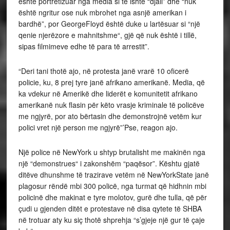
është portretizuar nga media si të ishte “djall” dhe “nuk
është ngritur ose nuk mbrohet nga asnjë amerikan i
bardhë”, por GeorgeFloyd është duke u lartësuar si “një
qenie njerëzore e mahnitshme“, gjë që nuk është i tillë,
sipas filmimeve edhe të para të arrestit”.
“Deri tani thotë ajo, në protesta janë vrarë 10 oficerë
policie, ku, 8 prej tyre janë afrikano amerikanë. Media, që
ka vdekur në Amerikë dhe liderët e komunitetit afrikano
amerikanë nuk flasin për këto vrasje kriminale të policëve
me ngjyrë, por ato bërtasin dhe demonstrojnë vetëm kur
polici vret një person me ngjyrë”’Pse, reagon ajo.
Një police në NewYork u shtyp brutalisht me makinën nga
një “demonstrues“ i zakonshëm “paqësor”. Kështu gjatë
ditëve dhunshme të trazirave vetëm në NewYorkState janë
plagosur rëndë mbi 300 policë, nga turmat që hidhnin mbi
policinë dhe makinat e tyre molotov, gurë dhe tulla, që për
çudi u gjenden ditët e protestave në disa qytete të SHBA
në trotuar aty ku siç thotë shprehja “s’gjeje një gur të çaje