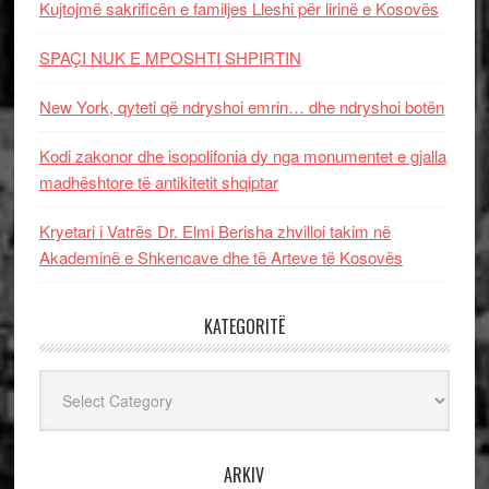
Kujtojmë sakrificën e familjes Lleshi për lirinë e Kosovës
SPAÇI NUK E MPOSHTI SHPIRTIN
New York, qyteti që ndryshoi emrin… dhe ndryshoi botën
Kodi zakonor dhe isopolifonia dy nga monumentet e gjalla
madhështore të antikitetit shqiptar
Kryetari i Vatrës Dr. Elmi Berisha zhvilloi takim në
Akademinë e Shkencave dhe të Arteve të Kosovës
KATEGORITË
Kategoritë
ARKIV