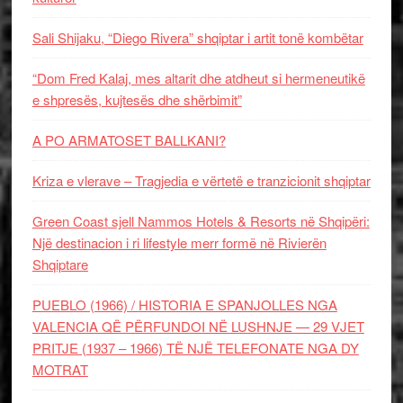
Sali Shijaku, “Diego Rivera” shqiptar i artit tonë kombëtar
“Dom Fred Kalaj, mes altarit dhe atdheut si hermeneutikë
e shpresës, kujtesës dhe shërbimit”
A PO ARMATOSET BALLKANI?
Kriza e vlerave – Tragjedia e vërtetë e tranzicionit shqiptar
Green Coast sjell Nammos Hotels & Resorts në Shqipëri:
Një destinacion i ri lifestyle merr formë në Rivierën
Shqiptare
PUEBLO (1966) / HISTORIA E SPANJOLLES NGA
VALENCIA QË PËRFUNDOI NË LUSHNJE — 29 VJET
PRITJE (1937 – 1966) TË NJË TELEFONATE NGA DY
MOTRAT