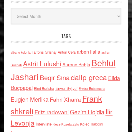
Arkiv
TAGS
arben llalla
alfons Grishaj
Anton Cefa
asllan
albano kolonjari
Behlul
Astrit Lulushi
Aurenc Bebja
Bushati
Jashari
dalip greca
Beqir Sina
Elida
Buçpapaj
Enver Bytyci
Elmi Berisha
Ermira Babamusta
Frank
Eugjen Merlika
Fahri Xharra
shkreli
Ilir
Gezim Llojdia
Fritz radovani
Levonja
Interviste
Kolec Traboini
Keze Kozeta Zylo