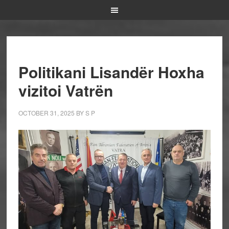
Politikani Lisandër Hoxha
vizitoi Vatrën
OCTOBER 31, 2025
BY
S P