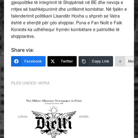
gjeopolitike të integrimit të Shqipërisë në BE dhe nevoja e
rritjes së bashkëpunimit dhe unifikimit kombëtar. Në fjalën e
falenderimit politikani Lisandër Hoxha u shpreh se Vatra
është e shenjtë për çdo shqiptar. Puna e Fan Nolit e Faik
Konicës ka udhëhequr frymën kombëtare e patriotike të
shqiptarëve.
Share via:
Facebook
Twitter
Copy Link
More
FILED UNDER:
VATRA