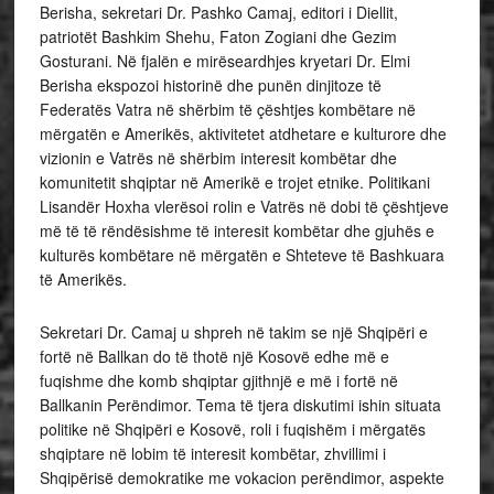
Berisha, sekretari Dr. Pashko Camaj, editori i Diellit,
patriotët Bashkim Shehu, Faton Zogiani dhe Gezim
Gosturani. Në fjalën e mirëseardhjes kryetari Dr. Elmi
Berisha ekspozoi historinë dhe punën dinjitoze të
Federatës Vatra në shërbim të çështjes kombëtare në
mërgatën e Amerikës, aktivitetet atdhetare e kulturore dhe
vizionin e Vatrës në shërbim interesit kombëtar dhe
komunitetit shqiptar në Amerikë e trojet etnike. Politikani
Lisandër Hoxha vlerësoi rolin e Vatrës në dobi të çështjeve
më të të rëndësishme të interesit kombëtar dhe gjuhës e
kulturës kombëtare në mërgatën e Shteteve të Bashkuara
të Amerikës.
Sekretari Dr. Camaj u shpreh në takim se një Shqipëri e
fortë në Ballkan do të thotë një Kosovë edhe më e
fuqishme dhe komb shqiptar gjithnjë e më i fortë në
Ballkanin Perëndimor. Tema të tjera diskutimi ishin situata
politike në Shqipëri e Kosovë, roli i fuqishëm i mërgatës
shqiptare në lobim të interesit kombëtar, zhvillimi i
Shqipërisë demokratike me vokacion perëndimor, aspekte