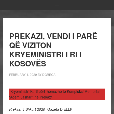
PREKAZI, VENDI I PARË
QË VIZITON
KRYEMINISTRI I RI I
KOSOVËS
FEBRUARY 4, 2020
BY
DGRECA
-Kryeministri Kurti bëri homazhe te Kompleksi Memorial
“Adem Jashari” në Prekaz/
Prekaz, 4 Shkurt 2020-
Gazeta DIELLI/