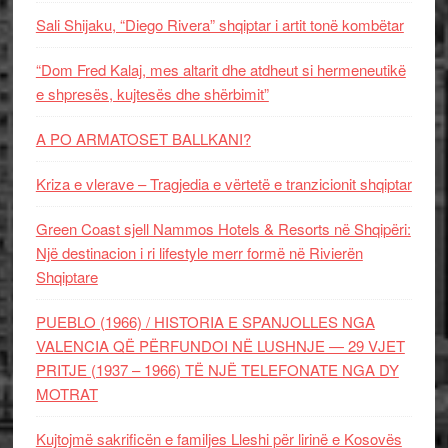
Sali Shijaku, “Diego Rivera” shqiptar i artit tonë kombëtar
“Dom Fred Kalaj, mes altarit dhe atdheut si hermeneutikë
e shpresës, kujtesës dhe shërbimit”
A PO ARMATOSET BALLKANI?
Kriza e vlerave – Tragjedia e vërtetë e tranzicionit shqiptar
Green Coast sjell Nammos Hotels & Resorts në Shqipëri:
Një destinacion i ri lifestyle merr formë në Rivierën
Shqiptare
PUEBLO (1966) / HISTORIA E SPANJOLLES NGA
VALENCIA QË PËRFUNDOI NË LUSHNJE — 29 VJET
PRITJE (1937 – 1966) TË NJË TELEFONATE NGA DY
MOTRAT
Kujtojmë sakrificën e familjes Lleshi për lirinë e Kosovës