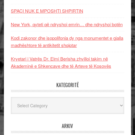
SPAÇI NUK E MPOSHTI SHPIRTIN
New York, qyteti që ndryshoi emrin… dhe ndryshoi botën
Kodi zakonor dhe isopolifonia dy nga monumentet e gjalla
madhështore të antikitetit shqiptar
Kryetari i Vatrës Dr. Elmi Berisha zhvilloi takim në
Akademinë e Shkencave dhe të Arteve të Kosovës
KATEGORITË
Kategoritë
ARKIV