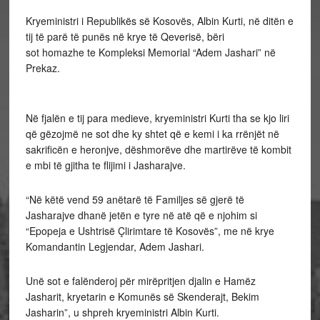
Kryeministri i Republikës së Kosovës, Albin Kurti, në ditën e
tij të parë të punës në krye të Qeverisë, bëri
sot homazhe te Kompleksi Memorial “Adem Jashari” në
Prekaz.
Në fjalën e tij para medieve, kryeministri Kurti tha se kjo liri
që gëzojmë ne sot dhe ky shtet që e kemi i ka rrënjët në
sakrificën e heronjve, dëshmorëve dhe martirëve të kombit
e mbi të gjitha te flijimi i Jasharajve.
“Në këtë vend 59 anëtarë të Familjes së gjerë të
Jasharajve dhanë jetën e tyre në atë që e njohim si
“Epopeja e Ushtrisë Çlirimtare të Kosovës”, me në krye
Komandantin Legjendar, Adem Jashari.
Unë sot e falënderoj për mirëpritjen djalin e Hamëz
Jasharit, kryetarin e Komunës së Skenderajt, Bekim
Jasharin”, u shpreh kryeministri Albin Kurti.