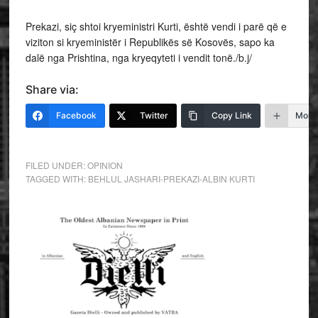
Prekazi, siç shtoi kryeministri Kurti, është vendi i parë që e
viziton si kryeministër i Republikës së Kosovës, sapo ka
dalë nga Prishtina, nga kryeqyteti i vendit tonë./b.j/
Share via:
Facebook
Twitter
Copy Link
More
FILED UNDER:
OPINION
TAGGED WITH:
BEHLUL JASHARI-PREKAZI-ALBIN KURTI