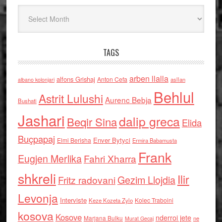
Arkiv
TAGS
arben llalla
alfons Grishaj
Anton Cefa
asllan
albano kolonjari
Behlul
Astrit Lulushi
Aurenc Bebja
Bushati
Jashari
dalip greca
Beqir Sina
Elida
Buçpapaj
Enver Bytyci
Elmi Berisha
Ermira Babamusta
Frank
Eugjen Merlika
Fahri Xharra
shkreli
Ilir
Gezim Llojdia
Fritz radovani
Levonja
Interviste
Kolec Traboini
Keze Kozeta Zylo
kosova
Kosove
nderroi jete
Marjana Bulku
ne
Murat Gecaj