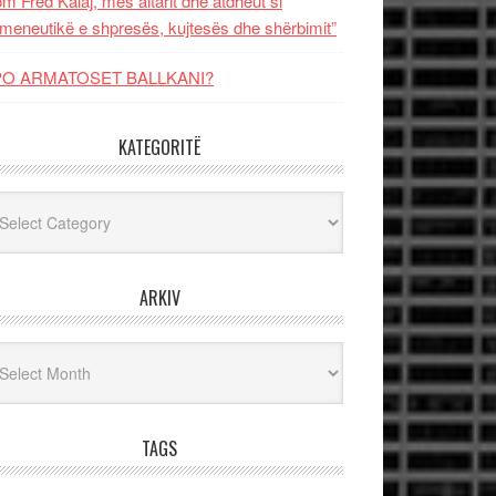
m Fred Kalaj, mes altarit dhe atdheut si
meneutikë e shpresës, kujtesës dhe shërbimit”
PO ARMATOSET BALLKANI?
KATEGORITË
egoritë
ARKIV
iv
TAGS