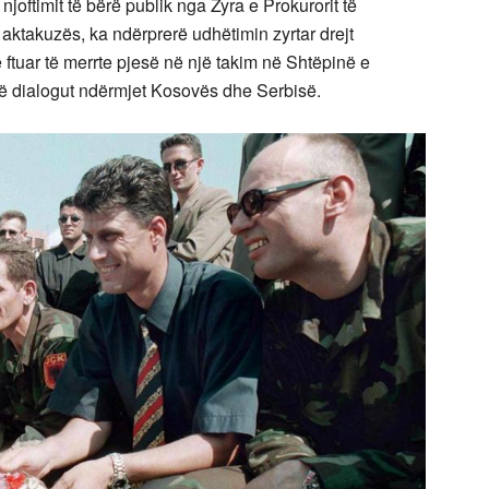
oftimit të bërë publik nga Zyra e Prokurorit të
ë aktakuzës, ka ndërprerë udhëtimin zyrtar drejt
 ftuar të merrte pjesë në një takim në Shtëpinë e
të dialogut ndërmjet Kosovës dhe Serbisë.