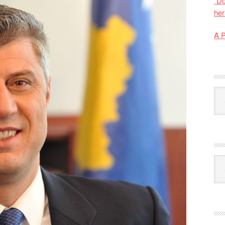
“Do
her
A 
Kat
Ark