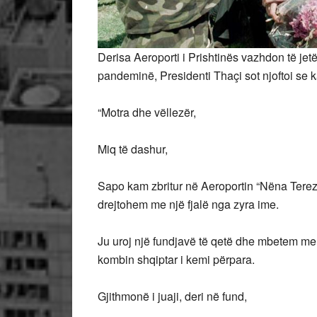
Derisa Aeroporti i Prishtinës vazhdon të jet
pandeminë, Presidenti Thaçi sot njoftoi se k
“Motra dhe vëllezër,
Miq të dashur,
Sapo kam zbritur në Aeroportin “Nëna Terezë
drejtohem me një fjalë nga zyra ime.
Ju uroj një fundjavë të qetë dhe mbetem me 
kombin shqiptar i kemi përpara.
Gjithmonë i juaji, deri në fund,