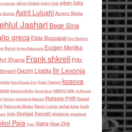
arben llalla
alfons Grishaj
Anton Cefa
no kolonjari
Astrit Lulushi
Aurenc Bebja
an Bushati
ehlul Jashari
Beqir Sina
alip greca
Elida Buçpapaj
Elmi Berisha
Eugjen Merlika
er Bytyci
Ermira Babamusta
Frank shkreli
hri Xharra
Fritz
Ilir Levonja
Gezim Llojdia
dovani
kosova
rviste
Kolec Traboini
Keze Kozeta Zylo
sove
nderroi jete
Marjana Bulku
ne Kosove
Murat Gecaj
Rafaela Prifti
Rafael
e Tereza
presidenti Nishani
qi
Raimonda Moisiu
Ramiz Lushaj
reshat kripa
Sadik
Shefqet Kercelli
shqiperia
hani
shqiptaret
SHBA
kol Paja
Vatra
Visar Zhiti
Thaci