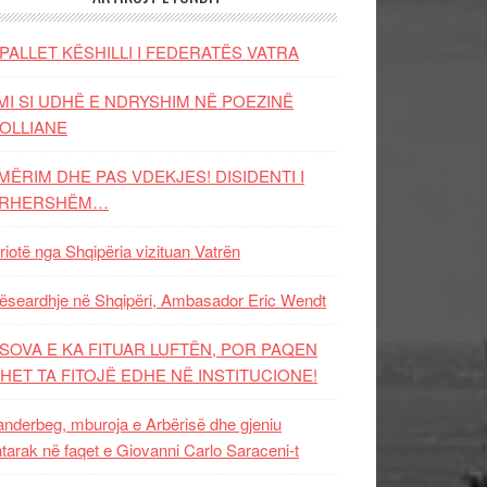
PALLET KËSHILLI I FEDERATËS VATRA
MI SI UDHË E NDRYSHIM NË POEZINË
OLLIANE
MËRIM DHE PAS VDEKJES! DISIDENTI I
ËRHERSHËM…
riotë nga Shqipëria vizituan Vatrën
ëseardhje në Shqipëri, Ambasador Eric Wendt
SOVA E KA FITUAR LUFTËN, POR PAQEN
HET TA FITOJË EDHE NË INSTITUCIONE!
nderbeg, mburoja e Arbërisë dhe gjeniu
tarak në faqet e Giovanni Carlo Saraceni-t