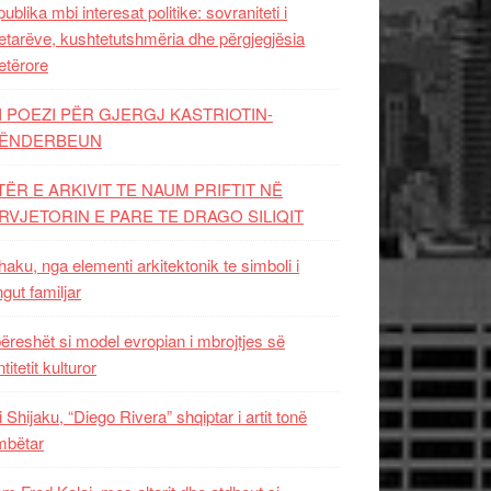
ublika mbi interesat politike: sovraniteti i
etarëve, kushtetutshmëria dhe përgjegjësia
etërore
I POEZI PËR GJERGJ KASTRIOTIN-
ËNDERBEUN
TËR E ARKIVIT TE NAUM PRIFTIT NË
RVJETORIN E PARE TE DRAGO SILIQIT
aku, nga elementi arkitektonik te simboli i
ngut familjar
ëreshët si model evropian i mbrojtjes së
titetit kulturor
i Shijaku, “Diego Rivera” shqiptar i artit tonë
mbëtar