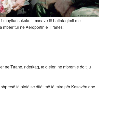
ë i mbyllur shkaku i masave të ballafaqimit me
a mbërritur në Aeroportin e Tiranës:
” në Tiranë, ndërkaq, të dielën në mbrëmje do t’ju
shpresë të plotë se ditët më të mira për Kosovën dhe