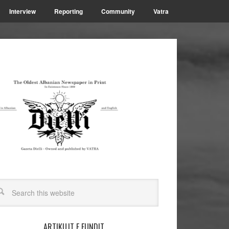
Interview
Reporting
Community
Vatra
ARTIKUJT E FUNDIT