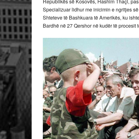
Republikës së Kosovës, Hashim Thaçi, pas nj
Specializuar lidhur me inicimin e ngritjes s
Shteteve të Bashkuara të Amerikës, ku ishte
Bardhë në 27 Qershor në kudër të procesit 