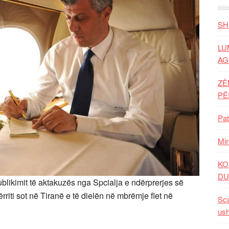
SH
LU
AG
ZË
P
Pat
Mir
KO
DU
blikimit të aktakuzës nga Spcialja e ndërprerjes së
iti sot në Tiranë e të dielën në mbrëmje flet në
Sca
ush