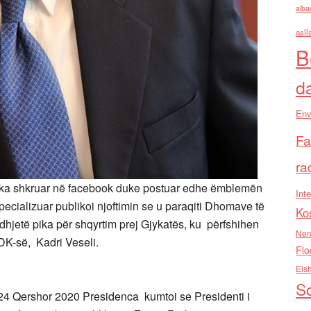
alba
asll
B
d
Env
Fa
ra
e ka shkruar në facebook duke postuar edhe ëmblemën
Inte
pecializuar publikoi njoftimin se u paraqiti Dhomave të
Ko
hjetë pika për shqyrtim prej Gjykatës, ku përfshihen
Nen
DK-së, Kadri Veseli.
Flo
Els
So
24 Qershor 2020 Presidenca kumtoi se Presidenti i