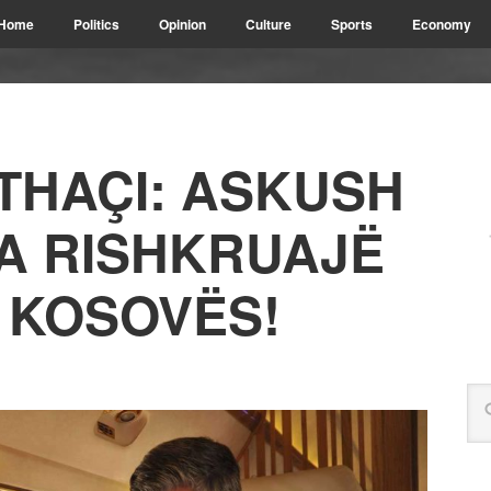
Home
Politics
Opinion
Culture
Sports
Economy
 THAÇI: ASKUSH
A RISHKRUAJË
E KOSOVËS!