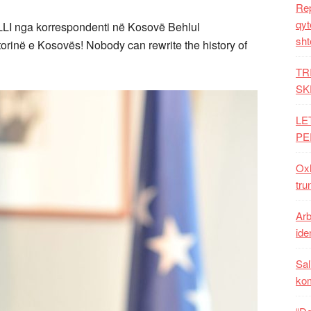
Rep
qyt
LI nga korrespondenti në Kosovë Behlul
sht
orinë e Kosovës! Nobody can rewrite the history of
TR
SK
LE
PE
Oxh
tru
Arb
iden
Sal
ko