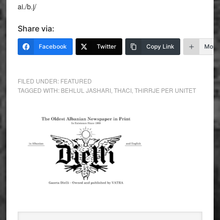
ai./b.j/
Share via:
Facebook
Twitter
Copy Link
More
FILED UNDER:
FEATURED
TAGGED WITH:
BEHLUL JASHARI
,
THACI
,
THIRRJE PER UNITET