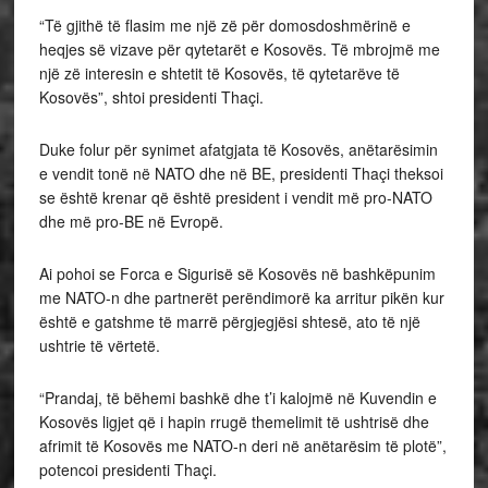
“Të gjithë të flasim me një zë për domosdoshmërinë e
heqjes së vizave për qytetarët e Kosovës. Të mbrojmë me
një zë interesin e shtetit të Kosovës, të qytetarëve të
Kosovës”, shtoi presidenti Thaçi.
Duke folur për synimet afatgjata të Kosovës, anëtarësimin
e vendit tonë në NATO dhe në BE, presidenti Thaçi theksoi
se është krenar që është president i vendit më pro-NATO
dhe më pro-BE në Evropë.
Ai pohoi se Forca e Sigurisë së Kosovës në bashkëpunim
me NATO-n dhe partnerët perëndimorë ka arritur pikën kur
është e gatshme të marrë përgjegjësi shtesë, ato të një
ushtrie të vërtetë.
“Prandaj, të bëhemi bashkë dhe t’i kalojmë në Kuvendin e
Kosovës ligjet që i hapin rrugë themelimit të ushtrisë dhe
afrimit të Kosovës me NATO-n deri në anëtarësim të plotë”,
potencoi presidenti Thaçi.