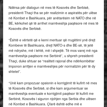
Ndërsa për dialogun në mes të Kosovës dhe Serbisë,
presidenti Thaçi tha se për realizimin e aspiratës për ulëse
në Kombet e Bashkuara, për anëtarësim në NATO dhe në
BE, kërkohet që të arrihet marrëveshja paqësore në mes të
Kosovës dhe Serbisë.
“Është e vërtetë që e kemi merituar që rrugëtimi ynë drejt
Kombeve të Bashkuara, drejt NATO-s dhe BE-së, të jetë
më ndryshe, më i lehtë, më i shpejtë. Të mos varej më nga
marrëveshja paqësore me Serbinë”, u shpreh presidenti
Thaçi, duke shtuar se “realiteti rajonal dhe ndërkombëtar
imponon arritjen e marrëveshjes për normalizim për të dy
shtetet”.
“Unë kam propozuar opsionin e korrigjimit të kufirit në mes
të Kosovës dhe Serbisë, si dhe kam argumentuar se
marrëveshja eventuale e korrigjimit paqësor të kufirit me
Serbinë, Kosovës i siguron njohjen nga Serbia dhe ulësen
në Kombet e Bashkuara. Çfarë është edhe më e