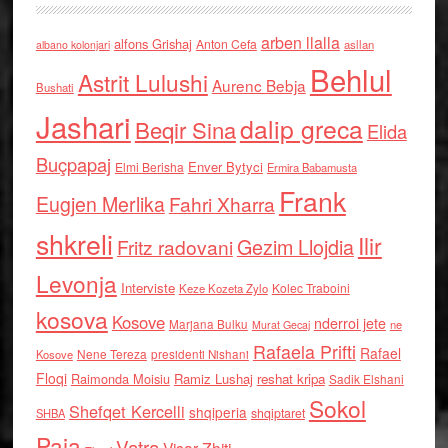
arben llalla
alfons Grishaj
Anton Cefa
asllan
albano kolonjari
Behlul
Astrit Lulushi
Aurenc Bebja
Bushati
Jashari
dalip greca
Beqir Sina
Elida
Buçpapaj
Enver Bytyci
Elmi Berisha
Ermira Babamusta
Frank
Eugjen Merlika
Fahri Xharra
shkreli
Ilir
Gezim Llojdia
Fritz radovani
Levonja
Interviste
Kolec Traboini
Keze Kozeta Zylo
kosova
Kosove
nderroi jete
Marjana Bulku
ne
Murat Gecaj
Rafaela Prifti
Rafael
Nene Tereza
Kosove
presidenti Nishani
Floqi
Raimonda Moisiu
Ramiz Lushaj
reshat kripa
Sadik Elshani
Sokol
Shefqet Kercelli
shqiperia
shqiptaret
SHBA
Paja
Vatra