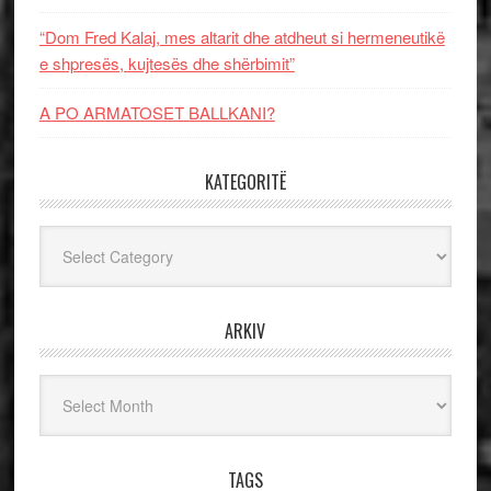
“Dom Fred Kalaj, mes altarit dhe atdheut si hermeneutikë
e shpresës, kujtesës dhe shërbimit”
A PO ARMATOSET BALLKANI?
KATEGORITË
Kategoritë
ARKIV
Arkiv
TAGS