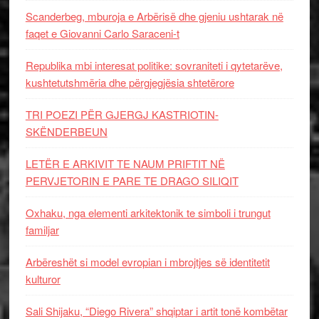
Scanderbeg, mburoja e Arbërisë dhe gjeniu ushtarak në
faqet e Giovanni Carlo Saraceni-t
Republika mbi interesat politike: sovraniteti i qytetarëve,
kushtetutshmëria dhe përgjegjësia shtetërore
TRI POEZI PËR GJERGJ KASTRIOTIN-
SKËNDERBEUN
LETËR E ARKIVIT TE NAUM PRIFTIT NË
PERVJETORIN E PARE TE DRAGO SILIQIT
Oxhaku, nga elementi arkitektonik te simboli i trungut
familjar
Arbëreshët si model evropian i mbrojtjes së identitetit
kulturor
Sali Shijaku, “Diego Rivera” shqiptar i artit tonë kombëtar