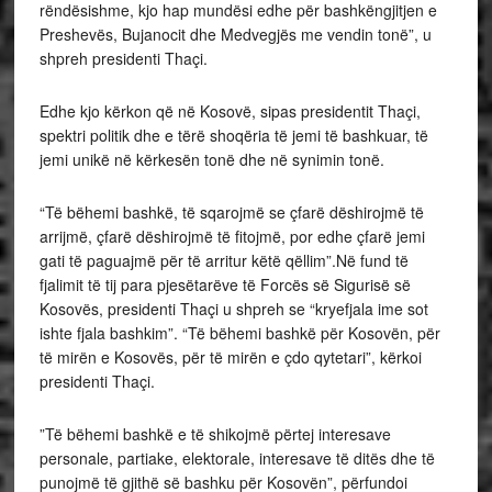
rëndësishme, kjo hap mundësi edhe për bashkëngjitjen e
Preshevës, Bujanocit dhe Medvegjës me vendin tonë”, u
shpreh presidenti Thaçi.
Edhe kjo kërkon që në Kosovë, sipas presidentit Thaçi,
spektri politik dhe e tërë shoqëria të jemi të bashkuar, të
jemi unikë në kërkesën tonë dhe në synimin tonë.
“Të bëhemi bashkë, të sqarojmë se çfarë dëshirojmë të
arrijmë, çfarë dëshirojmë të fitojmë, por edhe çfarë jemi
gati të paguajmë për të arritur këtë qëllim”.Në fund të
fjalimit të tij para pjesëtarëve të Forcës së Sigurisë së
Kosovës, presidenti Thaçi u shpreh se “kryefjala ime sot
ishte fjala bashkim”. “Të bëhemi bashkë për Kosovën, për
të mirën e Kosovës, për të mirën e çdo qytetari”, kërkoi
presidenti Thaçi.
”Të bëhemi bashkë e të shikojmë përtej interesave
personale, partiake, elektorale, interesave të ditës dhe të
punojmë të gjithë së bashku për Kosovën”, përfundoi