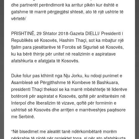
dhe partnerët perëndimorë ka arritur pikën kur është e
gatshme të marrë përgjegjësi shtesë, ato të një ushtrie të
vërtetë/
PRISHTINË, 29 Shtator 2018-Gazeta DIELLI/ Presidenti i
Republikës së Kosovës, Hashim Thaçi, sot ka mbajtur një
fjalim para pjesëtarëve të Forcës së Sigurisë së Kosovës,
ku ka bërë thirrje për unitet në realizimin e aspiratave
afatshkurta e afatgjata të Kosovës.
Duke folur pas kthimit nga Nju Jorku, ku ndoqi punimet e
Asamblesë së Përgjithshme të Kombeve të Bashkuara,
presidenti Thaçi theksoi se ka marrë mbështetje të liderëve
botërorë për aspiratat e Kosovës, qoftë për anëtarësim në
Interpol dhe liberalizim të vizave, qoftë për formimin e
ushtrisë së Kosovës dhe arritjen e marrëveshjes paqësore
me Serbinë.
“Në bisedimet me aleatët tanë ndërkombëtarë morëm
përkrahje të plotë për projektet tona, si për ato afatshkurta,