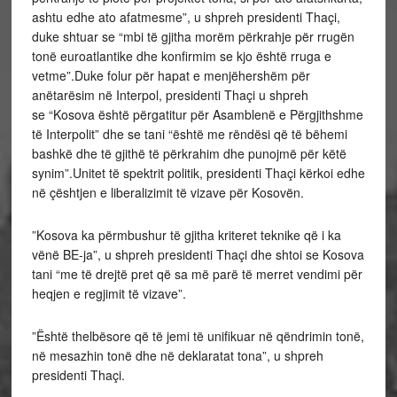
ashtu edhe ato afatmesme”, u shpreh presidenti Thaçi,
duke shtuar se “mbi të gjitha morëm përkrahje për rrugën
tonë euroatlantike dhe konfirmim se kjo është rruga e
vetme”.Duke folur për hapat e menjëhershëm për
anëtarësim në Interpol, presidenti Thaçi u shpreh
se “Kosova është përgatitur për Asamblenë e Përgjithshme
të Interpolit” dhe se tani “është me rëndësi që të bëhemi
bashkë dhe të gjithë të përkrahim dhe punojmë për këtë
synim”.Unitet të spektrit politik, presidenti Thaçi kërkoi edhe
në çështjen e liberalizimit të vizave për Kosovën.
”Kosova ka përmbushur të gjitha kriteret teknike që i ka
vënë BE-ja”, u shpreh presidenti Thaçi dhe shtoi se Kosova
tani “me të drejtë pret që sa më parë të merret vendimi për
heqjen e regjimit të vizave”.
”Është thelbësore që të jemi të unifikuar në qëndrimin tonë,
në mesazhin tonë dhe në deklaratat tona”, u shpreh
presidenti Thaçi.