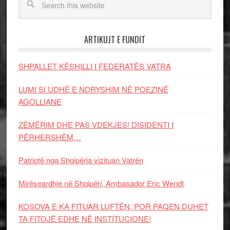
ARTIKUJT E FUNDIT
SHPALLET KËSHILLI I FEDERATËS VATRA
LUMI SI UDHË E NDRYSHIM NË POEZINË
AGOLLIANE
ZËMËRIM DHE PAS VDEKJES! DISIDENTI I
PËRHERSHËM…
Patriotë nga Shqipëria vizituan Vatrën
Mirëseardhje në Shqipëri, Ambasador Eric Wendt
KOSOVA E KA FITUAR LUFTËN, POR PAQEN DUHET
TA FITOJË EDHE NË INSTITUCIONE!