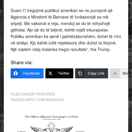
Duam t’i tregojmë publikut amerikan se ne punojmë që
Agjencia e Miratimit të Barnave të funksionojë sa më
shpejt. Me vaksinat e reja, mendoj se do të ndryshojë
gjithcka. Ajo që do të bëjmë, është mjaft inkurajuese.
Publiku amerikan ka qenë i jashtëzakonshëm, duhet të rrini
në shtëpi. Kjo është luftë mjekësore dhe duhet ta fitojmë.
Një mjekim ndaj malaries tregoi rezultate”, tha Trump.
Share via:
Facebook
Twitter
Copy Link
More
FILED UNDER:
FEATURED
TAGGED WITH:
CORONAVIRUSI