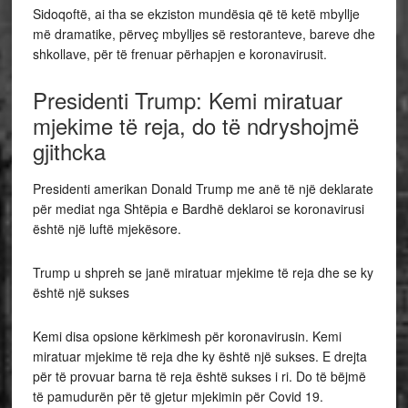
Sidoqoftë, ai tha se ekziston mundësia që të ketë mbyllje
më dramatike, përveç mbylljes së restoranteve, bareve dhe
shkollave, për të frenuar përhapjen e koronavirusit.
Presidenti Trump: Kemi miratuar
mjekime të reja, do të ndryshojmë
gjithcka
Presidenti amerikan Donald Trump me anë të një deklarate
për mediat nga Shtëpia e Bardhë deklaroi se koronavirusi
është një luftë mjekësore.
Trump u shpreh se janë miratuar mjekime të reja dhe se ky
është një sukses
Kemi disa opsione kërkimesh për koronavirusin. Kemi
miratuar mjekime të reja dhe ky është një sukses. E drejta
për të provuar barna të reja është sukses i ri. Do të bëjmë
të pamudurën për të gjetur mjekimin për Covid 19.