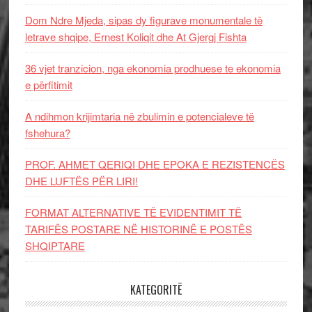
Dom Ndre Mjeda, sipas dy figurave monumentale të
letrave shqipe, Ernest Koliqit dhe At Gjergj Fishta
36 vjet tranzicion, nga ekonomia prodhuese te ekonomia
e përfitimit
A ndihmon krijimtaria në zbulimin e potencialeve të
fshehura?
PROF. AHMET QERIQI DHE EPOKA E REZISTENCЁS
DHE LUFTЁS PЁR LIRI!
FORMAT ALTERNATIVE TË EVIDENTIMIT TË
TARIFËS POSTARE NË HISTORINË E POSTËS
SHQIPTARE
KATEGORITË