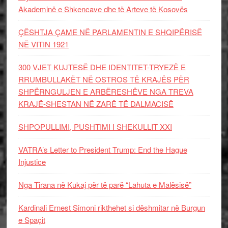
Akademinë e Shkencave dhe të Arteve të Kosovës
ÇËSHTJA ÇAME NË PARLAMENTIN E SHQIPËRISË
NË VITIN 1921
300 VJET KUJTESË DHE IDENTITET-TRYEZË E
RRUMBULLAKËT NË OSTROS TË KRAJËS PËR
SHPËRNGULJEN E ARBËRESHËVE NGA TREVA
KRAJË-SHESTAN NË ZARË TË DALMACISË
SHPOPULLIMI, PUSHTIMI I SHEKULLIT XXI
VATRA’s Letter to President Trump: End the Hague
Injustice
Nga Tirana në Kukaj për të parë “Lahuta e Malësisë”
Kardinali Ernest Simoni rikthehet si dëshmitar në Burgun
e Spaçit