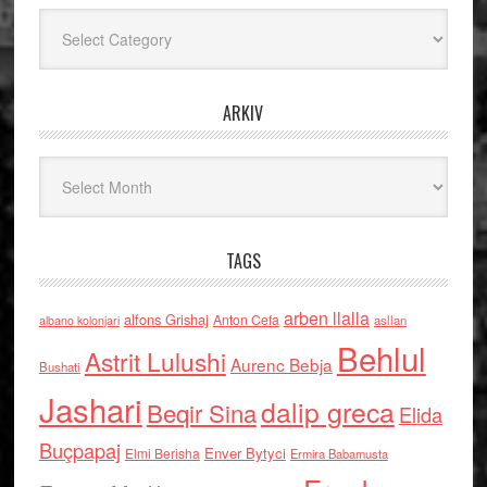
Kategoritë
ARKIV
Arkiv
TAGS
arben llalla
alfons Grishaj
Anton Cefa
asllan
albano kolonjari
Behlul
Astrit Lulushi
Aurenc Bebja
Bushati
Jashari
dalip greca
Beqir Sina
Elida
Buçpapaj
Enver Bytyci
Elmi Berisha
Ermira Babamusta