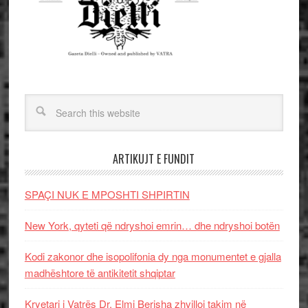
ARTIKUJT E FUNDIT
SPAÇI NUK E MPOSHTI SHPIRTIN
New York, qyteti që ndryshoi emrin… dhe ndryshoi botën
Kodi zakonor dhe isopolifonia dy nga monumentet e gjalla
madhështore të antikitetit shqiptar
Kryetari i Vatrës Dr. Elmi Berisha zhvilloi takim në