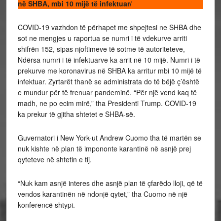
në SHBA, mbi 10 mijë të infektuar/
COVID-19 vazhdon të përhapet me shpejtesi ne SHBA dhe
sot ne mengjes u raportua se numri i të vdekurve arriti
shifrën 152, sipas njoftimeve të sotme të autoriteteve,
Ndërsa numri i të infektuarve ka arrit në 10 mijë. Numri i të
prekurve me koronavirus në SHBA ka arritur mbi 10 mijë të
infektuar. Zyrtarët thanë se administrata do të bëjë ç’është
e mundur për të frenuar pandeminë. “Për një vend kaq të
madh, ne po ecim mirë,” tha Presidenti Trump. COVID-19
ka prekur të gjitha shtetet e SHBA-së.
Guvernatori i New York-ut Andrew Cuomo tha të martën se
nuk kishte në plan të impononte karantinë në asnjë prej
qyteteve në shtetin e tij.
“Nuk kam asnjë interes dhe asnjë plan të çfarëdo lloji, që të
vendos karantinën në ndonjë qytet,” tha Cuomo në një
konferencë shtypi.