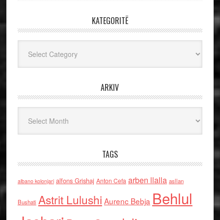
KATEGORITË
Kategoritë
ARKIV
Arkiv
TAGS
arben llalla
alfons Grishaj
Anton Cefa
asllan
albano kolonjari
Behlul
Astrit Lulushi
Aurenc Bebja
Bushati