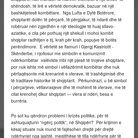
shëndosh, të lirë e vërtetë demokratik, bazuar në një
bashkëjetesë kombëtare. Nga Lufta e Dytë Botërore,
shqiptarët dolën të përçarë, të përgjakur, të ndarë dhe të
robëruar nën zgjedhën e një ideologjie të huaj sllavo-
aziatike, e cila për pothuaj një shekull i mohoi kombit
shqiptar radhitjen e tij, krah për krah, popujve të botës
perëndimore. E vërtetë se flamuri i Gjergj Kastriotit -
Skënderbe, i njollosur me simbolin e komunizmit
ndërkombëtar valëviste mbi një pjesë të trojeve shqiptare,
por nuk ishte më simbol i vëllazërimit kombëtar dhe nuk
përfaqësonte më krenarinë e vlerave, të trashëgimisë dhe
të traditave historike të shqiptarit. Përkundrazi, u bë simbol
i përçarjeve, vëllavrasjeve dhe të mohimit të vlerave, me të
cilat krenohej dikur shqiptari — vlera si nderi, besa e
burrëria.
Po sot ku qëndron problemi i krizës politike, për të
ashtuquajturin “ngërç politik”, në Shqipëri? Për krijimin e
kësaj situate nuk mund të fajësohen drejtë për drejtë
ndërhyrjet nga jashtë, megjithëse të tilla ndërhyrje për të