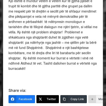
Kjo është e mundur vetëm e vetëm kur të gjitha pjesët e
trupit të kombit dhe të gjitha partitë dhe grupet pa dallim
me respekt për të drejtën e secilit për të shfaqur mendimet
dhe pikëpamjet e veta në mënyrë demokratike për të
ardhmen e përbashkët të ndërpresin monologun e
tanishëm dhe të fillojnë dialogun me njëri tjetrin, si vëllai me
vëlla. Ky është një problem shqiptar! Problemet e
shkaktuara nga shqiptarët duhet të zgjidhen nga vetë
shqiptarët pa ndërhyrje nga jashtë – me qëllim për ta bërë
më në fund Shqipërinë. Shqipërinë e një bashkjetese
kombëtare, me të drejta dhe liri të barabarta për secilin
shqiptar. Ky është momenti kur burrat e vërtetë i vinë në
ndihmë Atdheut të vet. Tashti dallohen burrat e vërtetë nga
burracakët!
Share via:
Facebook
Twitter
Copy Link
More