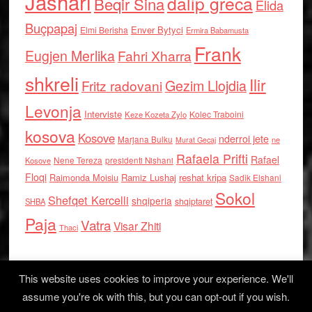
Jashari
dalip greca
Beqir Sina
Elida
Buçpapaj
Enver Bytyci
Elmi Berisha
Ermira Babamusta
Frank
Eugjen Merlika
Fahri Xharra
shkreli
Ilir
Gezim Llojdia
Fritz radovani
Levonja
Interviste
Kolec Traboini
Keze Kozeta Zylo
kosova
Kosove
nderroi jete
Marjana Bulku
ne
Murat Gecaj
Rafaela Prifti
Rafael
Nene Tereza
Kosove
presidenti Nishani
Floqi
Raimonda Moisiu
Ramiz Lushaj
reshat kripa
Sadik Elshani
Sokol
Shefqet Kercelli
shqiperia
shqiptaret
SHBA
Paja
Vatra
Visar Zhiti
Thaci
This website uses cookies to improve your experience. We'll
assume you're ok with this, but you can opt-out if you wish.