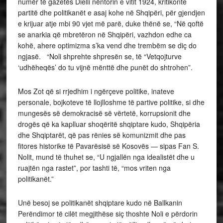
numër të gazetës Dielli nëntorin e vitit 1924, kritikonte
partitë dhe politikanët e asaj kohe në Shqipëri, për gjendjen
e krijuar atje mbi 90 vjet më parë, duke thënë se, “Në qoftë
se anarkia që mbretëron në Shqipëri, vazhdon edhe ca
kohë, ahere optimizma s’ka vend dhe trembëm se diç do
ngjasë. “Noli shprehte shpresën se, të “Vetqojturve
‘udhëheqës’ do tu vijnë mënttë dhe punët do shtrohen”.
Mos Zot që si rrjedhim i ngërçeve politike, inateve
personale, bojkoteve të llojlloshme të partive politike, si dhe
mungesës së demokracisë së vërtetë, korrupsionit dhe
drogës që ka kaplluar shoqëritë shqiptare kudo, Shqipëria
dhe Shqiptarët, që pas rënies së komunizmit dhe pas
fitores historike të Pavarësisë së Kosovës — sipas Fan S.
Nolit, mund të thuhet se, “U ngjallën nga idealistët dhe u
ruajtën nga rastet”, por tashti të, “mos vriten nga
politikanët.”
Unë besoj se politikanët shqiptare kudo në Ballkanin
Perëndimor të cilët megjithëse siç thoshte Noli e përdorin