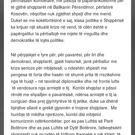
përmasash kombëtare, me pasoja të paparishkueshme për
të gjithë shqiptarët në Ballkanin Përendimor, përfshirë
Kosovën, nëqoftse nuk zgjidhet shpejt dhe me mend.
Duket se me kokëfortësinë e saj, klasa politike e Shqipërisë
ka krijuar një situatë krize në vend, të cilën është e
papërgatitur ta përballojë me mjete të rregullta dhe
demokratike të lojës politike.
Në përpjekjet e tyre për, për pavarësi, për liri dhe
demokraci, shqiptarët, gjatë historisë, janë përballur me
kriza serioze për mbijetesë, u ndeshën shpesh me
pengesa të forta dhe hasën në shumë prita të rrezikshme
nga të huajt – në tavolinat diplomatike dhe në fronte lufte
të vendosura nga armiqtë e tij. Kombi shqiptar e pësoi
rëndë me shpalljen e pavarësisë, ndërsa armiqtë e tij ia
cunguan disa prej gjymtyrëve të tij jetike, duke ua dhënë
fqinjëve sllavë e grekë gjysmën e trojeve shqiptare. Me
humbje të mëdha njerëzore, kombi disi mbijetoi
komunizmin ndërkombëtar, por as pas Luftës së Parë
Botërore dhe as pas Luftës së Dytë Botërore, fatkeqësisht
shqiptarët nuk mundën të hidhnin themelet e një shteti të