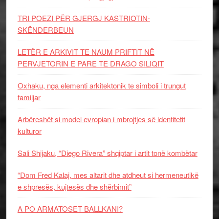
TRI POEZI PËR GJERGJ KASTRIOTIN-
SKËNDERBEUN
LETËR E ARKIVIT TE NAUM PRIFTIT NË
PERVJETORIN E PARE TE DRAGO SILIQIT
Oxhaku, nga elementi arkitektonik te simboli i trungut
familjar
Arbëreshët si model evropian i mbrojtjes së identitetit
kulturor
Sali Shijaku, “Diego Rivera” shqiptar i artit tonë kombëtar
“Dom Fred Kalaj, mes altarit dhe atdheut si hermeneutikë
e shpresës, kujtesës dhe shërbimit”
A PO ARMATOSET BALLKANI?