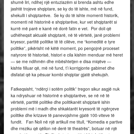
shumë liri, ndihej një entuziazëm si brenda ashtu edhe
jashtë trojeve shqiptare, se ky do të ishte, më në fund,
shekulli i shqiptarëve. Se ky do të ishte momenti historik,
momenti në historinë e shqiptarëve, kur vet shqiptarët si
kurrë më parë e kanë në dorë fatin e vet. Por doli që
udhëheqsit aktualë shqiptarë, në të vërtetë, janë problemi
kryesor, partitë politike të të cilëve, me “komeditë e tyre
politike”, pikërisht në këtë moment, po pengojnë proceset
natyrore të historisë, histori e cila kishim menduar më heret
— se me ndihmën dhe mbështetjen e disa miqëve —
kishte filluar që, më në fund, t’i korrigjonte gabimet dhe
disfatat që ka pësuar kombi shqiptar gjatë shekujsh.
Fatkeqsisht, “ndërçi i sotëm politik” tregon sikur asgjë nuk
ka ndryshuar në historinë e shqiptarëve, se në në të
vërtetë, partitë politike dhe politikanët shqiptarë ishin
problemi më i madh dhe shkaktarët kryesorë të ngërçeve
politike dhe krizave të panevojshme gjatë 100-viteve të
fundit. Fan Noli në një artikull me titull, “Komedia e partive
dhe rreziku që qëllon në derë të theatrës”, botuar në një