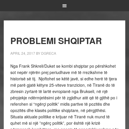
PROBLEMI SHQIPTAR
APRIL 24, 2017
BY
DGRECA
Nga Frank Shkreli/Duket se kombi shqiptar po përshkohet
sot nepër njërën prej periudhave më të rrezikshme të
historisë së tij. Njoftohet se këtë javë, si edhe herë të tjera
më parë gjatë këtyre 25-viteve tranzicion, në Tiranë do të
zbresin zyrtarë të lartë evropianë nga Brukseli, në një
përpjekje ndërmjetësimi për të zgjidhur atë që të gjithë po i
referohen si “ngërçi politik” midis partive të pozitës dhe
opozitës dhe klasës politike shqiptare, në përgjithësi.
Situata aktuale politike e krijuar në Tiranë nuk mund të
quhet më si një ”ngërç politik”, por është një krizë