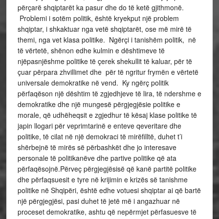
përçarë shqiptarët ka pasur dhe do të ketë gjithmonë.
Problemi i sotëm politik, është kryekput një problem
shqiptar, i shkaktuar nga vetë shqiptarët, ose më mirë të
themi, nga vet klasa politike. Ngërçi i tanishëm politik, në
të vërtetë, shënon edhe kulmin e dështimeve të
njëpasnjëshme politike të çerek shekullit të kaluar, për të
çuar përpara zhvillimet dhe për të ngritur frymën e vërtetë
universale demokratike në vend. Ky ngërç politik
përfaqëson një dështim të zgjedhjeve të lira, të ndershme e
demokratike dhe një mungesë përgjegjësie politike e
morale, që udhëheqsit e zgjedhur të kësaj klase politike të
japin llogari për veprimtarinë e enteve qeveritare dhe
politike, të cilat në një demokraci të mirëfilltë, duhet t’i
shërbejnë të mirës së përbashkët dhe jo interesave
personale të politikanëve dhe partive politike që ata
përfaqësojnë.Përveç përgjegjësisë që kanë partitë politike
dhe përfaqsuesit e tyre në krijimin e krizës së tanishme
politike në Shqipëri, është edhe votuesi shqiptar ai që bartë
një përgjegjësi, pasi duhet të jetë më i angazhuar në
proceset demokratike, ashtu që nepërmjet përfasuesve të