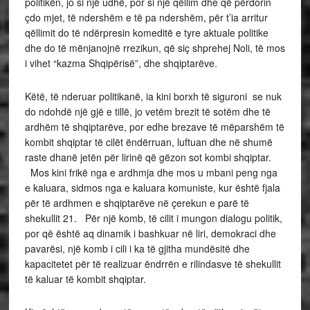
politikën, jo si një udhë, por si një qëllim dhe që përdorin
çdo mjet, të ndershëm e të pa ndershëm, për t’ia arritur
qëllimit do të ndërpresin komeditë e tyre aktuale politike
dhe do të mënjanojnë rrezikun, që siç shprehej Noli, të mos
i vihet “kazma Shqipërisë”, dhe shqiptarëve.
Këtë, të nderuar politikanë, ia kini borxh të siguroni se nuk
do ndohdë një gjë e tillë, jo vetëm brezit të sotëm dhe të
ardhëm të shqiptarëve, por edhe brezave të mëparshëm të
kombit shqiptar të cilët ëndërruan, luftuan dhe në shumë
raste dhanë jetën për lirinë që gëzon sot kombi shqiptar.
Mos kini frikë nga e ardhmja dhe mos u mbani peng nga
e kaluara, sidmos nga e kaluara komuniste, kur është fjala
për të ardhmen e shqiptarëve në çerekun e parë të
shekullit 21. Për një komb, të cilit i mungon dialogu politik,
por që është aq dinamik i bashkuar në liri, demokraci dhe
pavarësi, një komb i cili i ka të gjitha mundësitë dhe
kapacitetet për të realizuar ëndrrën e rilindasve të shekullit
të kaluar të kombit shqiptar.