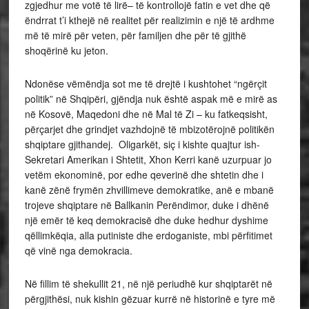
zgjedhur me votë të lirë– të kontrollojë fatin e vet dhe që
ëndrrat t’i kthejë në realitet për realizimin e një të ardhme
më të mirë për veten, për familjen dhe për të gjithë
shoqërinë ku jeton.
Ndonëse vëmëndja sot me të drejtë i kushtohet “ngërçit
politik” në Shqipëri, gjëndja nuk është aspak më e mirë as
në Kosovë, Maqedoni dhe në Mal të Zi – ku fatkeqsisht,
përçarjet dhe grindjet vazhdojnë të mbizotërojnë politikën
shqiptare gjithandej. Oligarkët, siç i kishte quajtur ish-
Sekretari Amerikan i Shtetit, Xhon Kerri kanë uzurpuar jo
vetëm ekonominë, por edhe qeverinë dhe shtetin dhe i
kanë zënë frymën zhvillimeve demokratike, anë e mbanë
trojeve shqiptare në Ballkanin Perëndimor, duke i dhënë
një emër të keq demokracisë dhe duke hedhur dyshime
qëllimkëqia, alla putiniste dhe erdoganiste, mbi përfitimet
që vinë nga demokracia.
Në fillim të shekullit 21, në një periudhë kur shqiptarët në
përgjithësi, nuk kishin gëzuar kurrë në historinë e tyre më