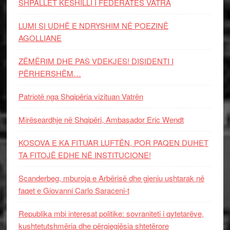
SHPALLET KËSHILLI I FEDERATËS VATRA
LUMI SI UDHË E NDRYSHIM NË POEZINË
AGOLLIANE
ZËMËRIM DHE PAS VDEKJES! DISIDENTI I
PËRHERSHËM…
Patriotë nga Shqipëria vizituan Vatrën
Mirëseardhje në Shqipëri, Ambasador Eric Wendt
KOSOVA E KA FITUAR LUFTËN, POR PAQEN DUHET
TA FITOJË EDHE NË INSTITUCIONE!
Scanderbeg, mburoja e Arbërisë dhe gjeniu ushtarak në
faqet e Giovanni Carlo Saraceni-t
Republika mbi interesat politike: sovraniteti i qytetarëve,
kushtetutshmëria dhe përgjegjësia shtetërore