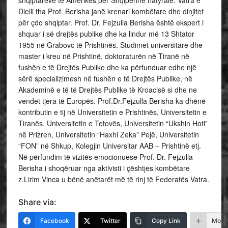
shqiptarëve të Amerikës për Shqipërinë natyrale. Vatra e
Dielli tha Prof. Berisha janë krenari kombëtare dhe dinjitet
për çdo shqiptar. Prof. Dr. Fejzulla Berisha është ekspert i
shquar i së drejtës publike dhe ka lindur më 13 Shtator
1955 në Grabovc të Prishtinës. Studimet universitare dhe
master i kreu në Prishtinë, doktoraturën në Tiranë në
fushën e të Drejtës Publike dhe ka përfunduar edhe një
sërë specializimesh në fushën e të Drejtës Publike, në
Akademinë e të të Drejtës Publike të Kroacisë si dhe ne
vendet tjera të Europës. Prof.Dr.Fejzulla Berisha ka dhënë
kontributin e tij në Universitetin e Prishtinës, Universitetin e
Tiranës, Universitetin e Tetovës, Universitetin “Ukshin Hoti”
në Prizren, Universitetin “Haxhi Zeka” Pejë, Universitetin
“FON” në Shkup, Kolegjin Universitar AAB – Prishtinë etj.
Në përfundim të vizitës emocionuese Prof. Dr. Fejzulla
Berisha i shoqëruar nga aktivisti i çështjes kombëtare
z.Lirim Vinca u bënë anëtarët më të rinj të Federatës Vatra.
Share via:
Facebook
Twitter
Copy Link
More