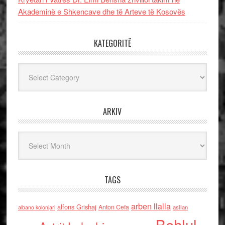
Akademinë e Shkencave dhe të Arteve të Kosovës
KATEGORITË
Kategoritë
ARKIV
Arkiv
TAGS
arben llalla
alfons Grishaj
Anton Cefa
asllan
albano kolonjari
Behlul