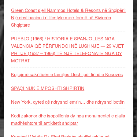
Green Coast sjell Nammos Hotels & Resorts në Shqipëri:
Një destinacion i ri lifestyle merr formë në Rivierën
Shqiptare
PUEBLO (1966) / HISTORIA E SPANJOLLES NGA
VALENCIA QË PËRFUNDOI NË LUSHNJE — 29 VJET
PRITJE (1937 – 1966) TË NJË TELEFONATE NGA DY
MOTRAT
Kujtojmë sakrificën e familjes Lleshi për lirinë e Kosovës
SPAÇI NUK E MPOSHTI SHPIRTIN
New York, qyteti që ndryshoi emrin… dhe ndryshoi botën
Kodi zakonor dhe isopolifonia dy nga monumentet e gjalla
madhështore të antikitetit shqiptar
Kryetari i Vatrës Dr. Elmi Berisha zhvilloi takim në