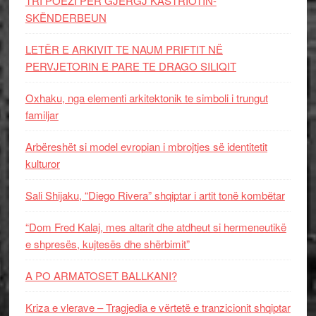
TRI POEZI PËR GJERGJ KASTRIOTIN-
SKËNDERBEUN
LETËR E ARKIVIT TE NAUM PRIFTIT NË
PERVJETORIN E PARE TE DRAGO SILIQIT
Oxhaku, nga elementi arkitektonik te simboli i trungut
familjar
Arbëreshët si model evropian i mbrojtjes së identitetit
kulturor
Sali Shijaku, “Diego Rivera” shqiptar i artit tonë kombëtar
“Dom Fred Kalaj, mes altarit dhe atdheut si hermeneutikë
e shpresës, kujtesës dhe shërbimit”
A PO ARMATOSET BALLKANI?
Kriza e vlerave – Tragjedia e vërtetë e tranzicionit shqiptar