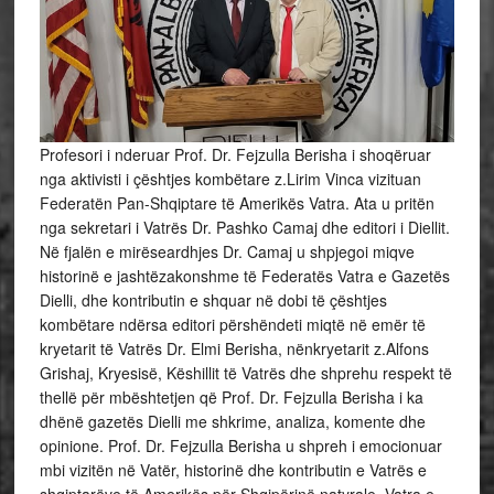
Profesori i nderuar Prof. Dr. Fejzulla Berisha i shoqëruar
nga aktivisti i çështjes kombëtare z.Lirim Vinca vizituan
Federatën Pan-Shqiptare të Amerikës Vatra. Ata u pritën
nga sekretari i Vatrës Dr. Pashko Camaj dhe editori i Diellit.
Në fjalën e mirëseardhjes Dr. Camaj u shpjegoi miqve
historinë e jashtëzakonshme të Federatës Vatra e Gazetës
Dielli, dhe kontributin e shquar në dobi të çështjes
kombëtare ndërsa editori përshëndeti miqtë në emër të
kryetarit të Vatrës Dr. Elmi Berisha, nënkryetarit z.Alfons
Grishaj, Kryesisë, Këshillit të Vatrës dhe shprehu respekt të
thellë për mbështetjen që Prof. Dr. Fejzulla Berisha i ka
dhënë gazetës Dielli me shkrime, analiza, komente dhe
opinione. Prof. Dr. Fejzulla Berisha u shpreh i emocionuar
mbi vizitën në Vatër, historinë dhe kontributin e Vatrës e