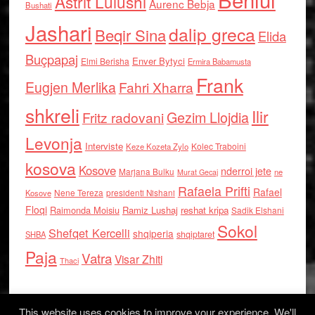
Astrit Lulushi
Aurenc Bebja
Bushati
Jashari
dalip greca
Beqir Sina
Elida
Buçpapaj
Enver Bytyci
Elmi Berisha
Ermira Babamusta
Frank
Eugjen Merlika
Fahri Xharra
shkreli
Ilir
Gezim Llojdia
Fritz radovani
Levonja
Interviste
Kolec Traboini
Keze Kozeta Zylo
kosova
Kosove
nderroi jete
Marjana Bulku
ne
Murat Gecaj
Rafaela Prifti
Rafael
Nene Tereza
Kosove
presidenti Nishani
Floqi
Raimonda Moisiu
Ramiz Lushaj
reshat kripa
Sadik Elshani
Sokol
Shefqet Kercelli
shqiperia
shqiptaret
SHBA
Paja
Vatra
Visar Zhiti
Thaci
This website uses cookies to improve your experience. We'll