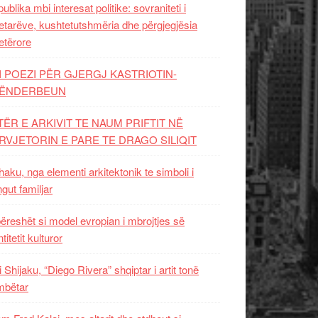
ublika mbi interesat politike: sovraniteti i
etarëve, kushtetutshmëria dhe përgjegjësia
etërore
I POEZI PËR GJERGJ KASTRIOTIN-
ËNDERBEUN
TËR E ARKIVIT TE NAUM PRIFTIT NË
RVJETORIN E PARE TE DRAGO SILIQIT
aku, nga elementi arkitektonik te simboli i
ngut familjar
ëreshët si model evropian i mbrojtjes së
titetit kulturor
i Shijaku, “Diego Rivera” shqiptar i artit tonë
mbëtar