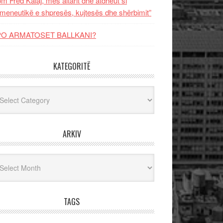
m Fred Kalaj, mes altarit dhe atdheut si
meneutikë e shpresës, kujtesës dhe shërbimit”
PO ARMATOSET BALLKANI?
KATEGORITË
egoritë
ARKIV
iv
TAGS