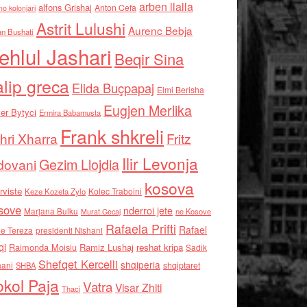
arben llalla
alfons Grishaj
Anton Cefa
no kolonjari
Astrit Lulushi
Aurenc Bebja
an Bushati
ehlul Jashari
Beqir Sina
alip greca
Elida Buçpapaj
Elmi Berisha
Eugjen Merlika
er Bytyci
Ermira Babamusta
Frank shkreli
hri Xharra
Fritz
Ilir Levonja
Gezim Llojdia
dovani
kosova
rviste
Kolec Traboini
Keze Kozeta Zylo
sove
nderroi jete
Marjana Bulku
ne Kosove
Murat Gecaj
Rafaela Prifti
Rafael
e Tereza
presidenti Nishani
qi
Raimonda Moisiu
Ramiz Lushaj
reshat kripa
Sadik
Shefqet Kercelli
shqiperia
hani
shqiptaret
SHBA
kol Paja
Vatra
Visar Zhiti
Thaci