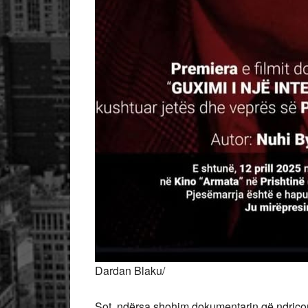
Dardan Blaku/
Sot, ndërsa shohim dokumentarin që ndriçon j