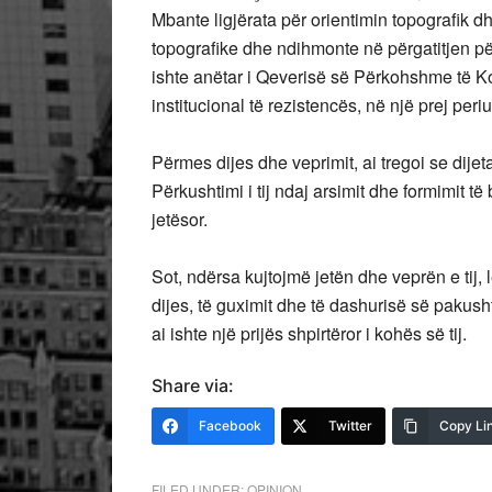
Mbante ligjërata për orientimin topografik dhe
topografike dhe ndihmonte në përgatitjen pë
ishte anëtar i Qeverisë së Përkohshme të K
institucional të rezistencës, në një prej pe
Përmes dijes dhe veprimit, ai tregoi se dijet
Përkushtimi i tij ndaj arsimit dhe formimit të 
jetësor.
Sot, ndërsa kujtojmë jetën dhe veprën e tij,
dijes, të guximit dhe të dashurisë së pakus
ai ishte një prijës shpirtëror i kohës së tij.
Share via:
Facebook
Twitter
Copy Li
FILED UNDER:
OPINION