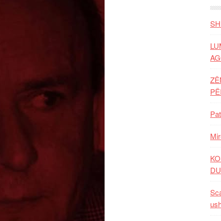
SH
LU
AG
ZË
P
Pat
Mir
KO
DU
Sca
ush