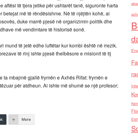
alba
 aftësi të tjera jetike për ushtarët tanë, siguronte harta
r betejat më të rëndësishme. Në të njëjtën kohë, ai
asll
osovës, duke marrë pjesë në organizimin politik dhe
B
riudhave më vendimtare të historisë sonë.
d
ari mund të jetë edhe luftëtar kur kombi është në rrezik.
Env
brezave të rinj ishte pjesë thelbësore e misionit të tij
Fa
ra
 le ta mbajmë gjallë frymën e Axhës Rifat: frymën e
htëzuar për atdheun. Ai ishte më shumë se një profesor;
Inte
Ko
Nen
Flo
Els
nk
More
So