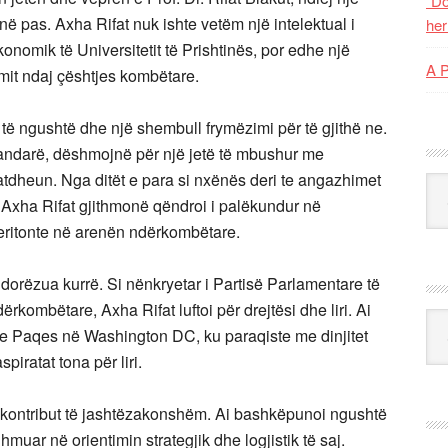
“Do
ënë pas. Axha Rifat nuk ishte vetëm një intelektual i
her
onomik të Universitetit të Prishtinës, por edhe një
A 
imit ndaj çështjes kombëtare.
të ngushtë dhe një shembull frymëzimi për të gjithë ne.
të pandarë, dëshmojnë për një jetë të mbushur me
 atdheun. Nga ditët e para si nxënës deri te angazhimet
Kat
ik, Axha Rifat gjithmonë qëndroi i palëkundur në
meritonte në arenën ndërkombëtare.
u dorëzua kurrë. Si nënkryetar i Partisë Parlamentare të
kombëtare, Axha Rifat luftoi për drejtësi dhe liri. Ai
Ark
tin e Paqes në Washington DC, ku paraqiste me dinjitet
piratat tona për liri.
ë kontribut të jashtëzakonshëm. Ai bashkëpunoi ngushtë
muar në orientimin strategjik dhe logjistik të saj.