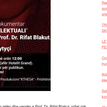
Rep
qyt
sht
TR
SK
LE
PE
Oxh
tru
Arb
iden
Sal
ko
etën dhe veprën e Prof. Dr. Rifat Blakut, ndiej një