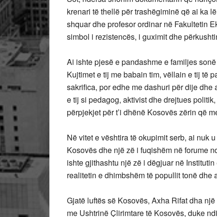
krenari të thellë për trashëgiminë që ai ka l
shquar dhe profesor ordinar në Fakultetin Ek
simbol i rezistencës, i guximit dhe përkusht
Ai
ishte pjesë e pandashme e familjes sonë 
Kujtimet e tij me babain tim, vëllain e tij 
sakrifica, por edhe me dashuri për dije dhe
e tij si pedagog, aktivist dhe drejtues polit
përpjekjet për t’i dhënë Kosovës zërin që 
Në vitet e vështira të okupimit serb, ai nuk 
Kosovës dhe një zë i fuqishëm në forume ndër
ishte gjithashtu një zë i dëgjuar në Institu
realitetin e dhimbshëm të popullit tonë dhe as
Gjatë luftës së Kosovës, Axha Rifat dha nj
me Ushtrinë Çlirimtare të Kosovës, duke ndih