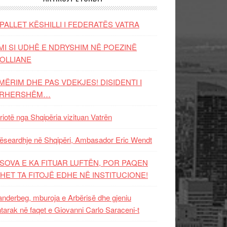
PALLET KËSHILLI I FEDERATËS VATRA
MI SI UDHË E NDRYSHIM NË POEZINË
OLLIANE
MËRIM DHE PAS VDEKJES! DISIDENTI I
ËRHERSHËM…
riotë nga Shqipëria vizituan Vatrën
ëseardhje në Shqipëri, Ambasador Eric Wendt
SOVA E KA FITUAR LUFTËN, POR PAQEN
HET TA FITOJË EDHE NË INSTITUCIONE!
nderbeg, mburoja e Arbërisë dhe gjeniu
tarak në faqet e Giovanni Carlo Saraceni-t