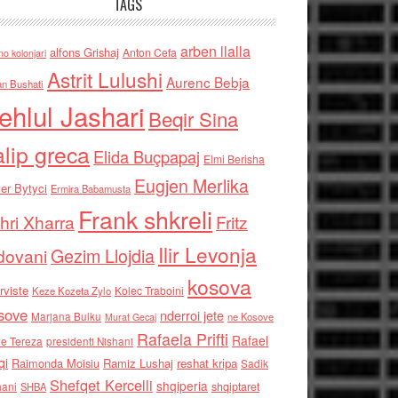
TAGS
arben llalla
alfons Grishaj
Anton Cefa
no kolonjari
Astrit Lulushi
Aurenc Bebja
an Bushati
ehlul Jashari
Beqir Sina
alip greca
Elida Buçpapaj
Elmi Berisha
Eugjen Merlika
er Bytyci
Ermira Babamusta
Frank shkreli
hri Xharra
Fritz
Ilir Levonja
Gezim Llojdia
dovani
kosova
rviste
Kolec Traboini
Keze Kozeta Zylo
sove
nderroi jete
Marjana Bulku
ne Kosove
Murat Gecaj
Rafaela Prifti
Rafael
e Tereza
presidenti Nishani
qi
Raimonda Moisiu
Ramiz Lushaj
reshat kripa
Sadik
Shefqet Kercelli
shqiperia
hani
shqiptaret
SHBA