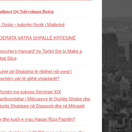
𝐝𝐢𝐦𝐞𝐭 𝐐𝐞̈ 𝐍𝐝𝐫𝐲𝐬𝐡𝐮𝐚𝐧 𝐁𝐨𝐭𝐞̈𝐧
 Gjolaj – kalorësi fisnik i Malësisë
DERATA VATRA SHPALLË KRYESINË
nocchio’s Harvard” by Tertini Set to Make a
bal Slice
uhet që Shqipëria të ribëhet një vend i
ueshëm për të gjithë shqiptarët?
fundoi me sukses Seminari XIX
rëkombëtar i Mësuesve të Gjuhës Shqipe dhe
turës Shqiptare në Diasporë dhe në Mërgatë
 dhe kush e vrau Hasan Riza Pashën?