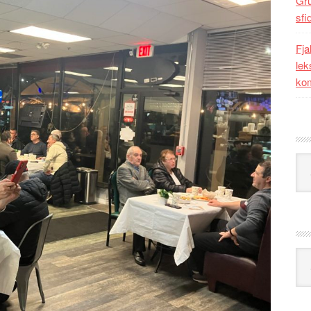
Gr
sfi
Fja
lek
kom
Kat
Ark