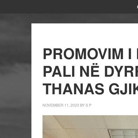
PROMOVIM I 
PALI NË DYR
THANAS GJI
NOVEMBER 11, 2023
BY
S P