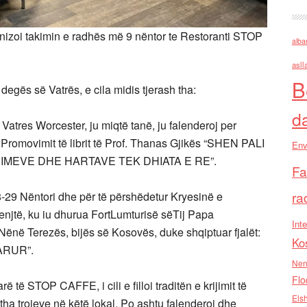
izoi takimin e radhës më 9 nëntor te Restoranti STOP
alba
asll
B
 degës së Vatrës, e cila midis tjerash tha:
d
atres Worcester, ju miqtë tanë, ju falenderoj per
Promovimit të librit të Prof. Thanas Gjikës “SHEN PALI
Env
IMEVE DHE HARTAVE TEK DHIATA E RE”.
Fa
ra
8-29 Nëntori dhe për të përshëdetur Kryesinë e
enjtë, ku iu dhurua FortLumturisë sëTij Papa
Inte
ënë Terezës, bijës së Kosovës, duke shqiptuar fjalët:
Ko
ARUR”.
Nen
Flo
 të STOP CAFFE, i cili e filloi traditën e krijimit të
Els
itha trojeve në këtë lokal. Po ashtu falenderoj dhe