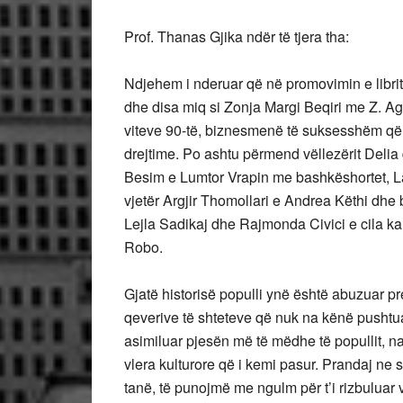
Prof. Thanas Gjika ndër të tjera tha:
Ndjehem i nderuar që në promovimin e librit
dhe disa miq si Zonja Margi Beqiri me Z. Ag
viteve 90-të, biznesmenë të suksesshëm që
drejtime. Po ashtu përmend vëllezërit Delia d
Besim e Lumtor Vrapin me bashkëshortet, La
vjetër Argjir Thomollari e Andrea Këthi dhe b
Lejla Sadikaj dhe Rajmonda Civici e cila ka
Robo.
Gjatë historisë populli ynë është abuzuar p
qeverive të shteteve që nuk na kënë pushtuar
asimiluar pjesën më të mëdhe të popullit, 
vlera kulturore që i kemi pasur. Prandaj ne 
tanë, të punojmë me ngulm për t’i rizbuluar v