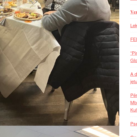
𝐕𝐞
Lek
FE
“Pi
Glo
A d
jet
Për
Mba
Kul
Pse