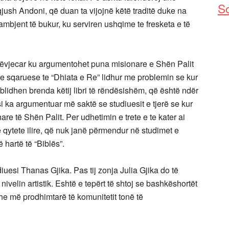
So
jush Andoni, që duan ta vijojnë këtë traditë duke na
ambjent të bukur, ku serviren ushqime te fresketa e të
mëvjecar ku argumentohet puna misionare e Shën Palit
me sqaruese te “Dhiata e Re” lidhur me problemin se kur
blidhen brenda këtij libri të rëndësishëm, që është ndër
i ka argumentuar më saktë se studiuesit e tjerë se kur
re të Shën Palit. Per udhetimin e trete e te kater ai
 qytete ilire, që nuk janë përmendur në studimet e
hartë të “Biblës”.
iuesi Thanas Gjika. Pas tij zonja Julia Gjika do të
 nivelin artistik. Eshtë e tepërt të shtoj se bashkëshortët
he më prodhimtarë të komunitetit tonë të