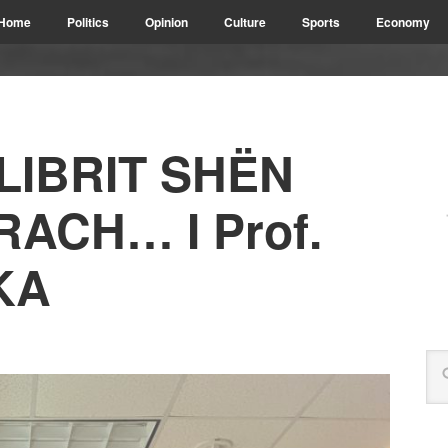
Home
Politics
Opinion
Culture
Sports
Economy
LIBRIT SHËN
RACH… I Prof.
KA