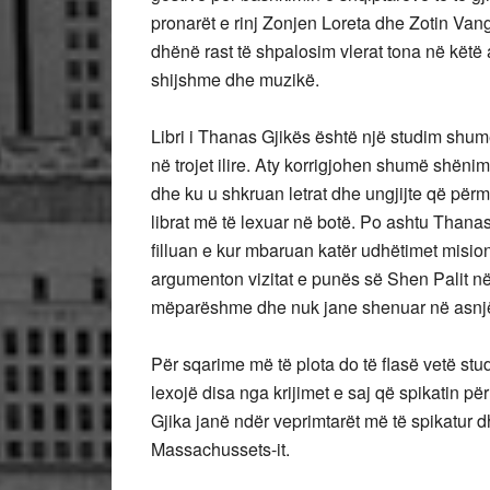
pronarët e rinj Zonjen Loreta dhe Zotin Vang
dhënë rast të shpalosim vlerat tona në këtë 
shijshme dhe muzikë.
Libri i Thanas Gjikës është një studim shu
në trojet ilire. Aty korrigjohen shumë shëni
dhe ku u shkruan letrat dhe ungjijte që përm
librat më të lexuar në botë. Po ashtu Thanas
filluan e kur mbaruan katër udhëtimet misiona
argumenton vizitat e punës së Shen Palit në
mëparëshme dhe nuk jane shenuar në asnjë 
Për sqarime më të plota do të flasë vetë stud
lexojë disa nga krijimet e saj që spikatin për
Gjika janë ndër veprimtarët më të spikatur d
Massachussets-it.