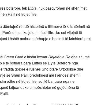
rës botërore, tek
Bibla
, nuk pasqyrohen në shënimet
hën Palit në trojet ilire.
 dëmtojnë rëndë historinë e fillimeve të krishtërimit në
Perëndimor, ku jetonin fiset ilire, ku sot vijojnë të
rajoni i është mohuar përhapja e besimit të krishterë prej
në Green Card e kisha lexuar
Dhjatën e Re
dhe shumë
ip e të botuara para Luftës së Dytë Botërore nga
se tradita gojore e Kishës Shqiptare Ortodokse dhe
hnjë se Shën Pali, predukuesi më i rëndësishëm i
esim edhe në trojet ilire, sot të banuara nga ne
ka qenë krijuar duke u mbështetur në gojëdhëna të
Palit: