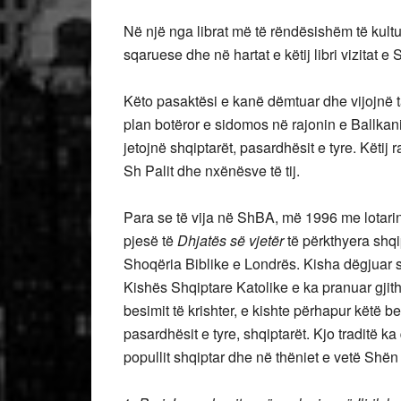
Në një nga librat më të rëndësishëm të kultu
sqaruese dhe në hartat e këtij libri vizitat e S
Këto pasaktësi e kanë dëmtuar dhe vijojnë ta
plan botëror e sidomos në rajonin e Ballkanit 
jetojnë shqiptarët, pasardhësit e tyre. Këtij 
Sh Palit dhe nxënësve të tij.
Para se të vija në ShBA, më 1996 me lotari
pjesë të
Dhjatës së vjetër
të përkthyera shq
Shoqëria Biblike e Londrës. Kisha dëgjuar 
Kishës Shqiptare Katolike e ka pranuar gjit
besimit të krishter, e kishte përhapur këtë b
pasardhësit e tyre, shqiptarët. Kjo traditë 
popullit shqiptar dhe në thëniet e vetë Shën 