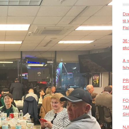
Dom
të 
Fis
36 
eko
A n
fsh
PR
RE
FO
TA
SH
NJ