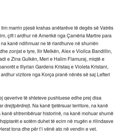
 tim marrin pjesë krahas anëtarëve të degës së Vatrës
im, çift i ardhur në Amerikë nga Çamëria Martire para
 na kanë ndihmuar ne të riardhurve në shumën
he zonjat e tyre, Ilir Melkën, Alex e Viollca Bandillin,
di e Zina Gulkën, Meri e Halim Flamuraj, miqtë e
anorët e Illyrian Gardens Kristaq e Violeta Kristani,
 ardhur vizitore nga Korça pranë nënës së saj Lefteri
rej qeverive të shteteve pushtuese edhe prej disa
 drejtpërdrejt. Na kanë tjetërsuar territore, na kanë
na kanë shtrembëruar historinë, na kanë mohuar shumë
shqiptarët e sotëm duhet të ecim në rrugën e rilindasve
lerat tona dhe për t’i vënë ato në vendin e vet.