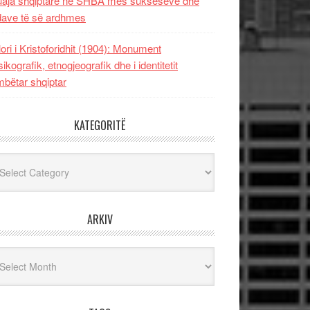
uaja shqiptare në SHBA mes sukseseve dhe
dave të së ardhmes
lori i Kristoforidhit (1904): Monument
sikografik, etnogjeografik dhe i identitetit
bëtar shqiptar
KATEGORITË
egoritë
ARKIV
iv