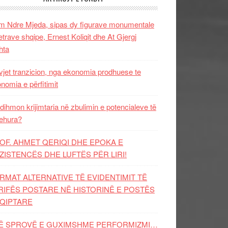
 Ndre Mjeda, sipas dy figurave monumentale
letrave shqipe, Ernest Koliqit dhe At Gjergj
hta
vjet tranzicion, nga ekonomia prodhuese te
nomia e përfitimit
dihmon krijimtaria në zbulimin e potencialeve të
ehura?
OF. AHMET QERIQI DHE EPOKA E
ZISTENCЁS DHE LUFTЁS PЁR LIRI!
RMAT ALTERNATIVE TË EVIDENTIMIT TË
RIFËS POSTARE NË HISTORINË E POSTËS
QIPTARE
Ë SPROVË E GUXIMSHME PERFORMIZMI…