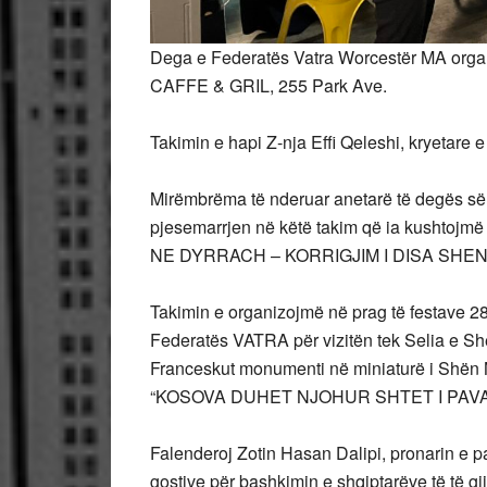
Dega e Federatës Vatra Worcestër MA organ
CAFFE & GRIL, 255 Park Ave.
Takimin e hapi Z-nja Effi Qeleshi, kryetare e
Mirëmbrëma të nderuar anetarë të degës së V
pjesemarrjen në këtë takim që ia kushtojmë 
NE DYRRACH – KORRIGJIM I DISA SHEN
Takimin e organizojmë në prag të festave 2
Federatës VATRA për vizitën tek Selia e Sh
Franceskut monumenti në miniaturë i Shën N
“KOSOVA DUHET NJOHUR SHTET I PAV
Falenderoj Zotin Hasan Dalipi, pronarin e parë
gostive për bashkimin e shqiptarëve të të gj