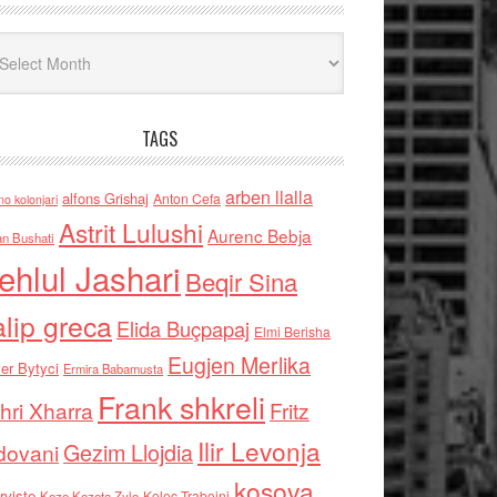
iv
TAGS
arben llalla
alfons Grishaj
Anton Cefa
no kolonjari
Astrit Lulushi
Aurenc Bebja
an Bushati
ehlul Jashari
Beqir Sina
alip greca
Elida Buçpapaj
Elmi Berisha
Eugjen Merlika
er Bytyci
Ermira Babamusta
Frank shkreli
hri Xharra
Fritz
Ilir Levonja
Gezim Llojdia
dovani
kosova
rviste
Kolec Traboini
Keze Kozeta Zylo