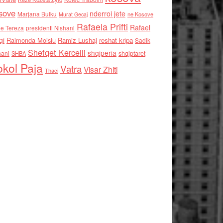
sove
nderroi jete
Marjana Bulku
ne Kosove
Murat Gecaj
Rafaela Prifti
Rafael
e Tereza
presidenti Nishani
qi
Raimonda Moisiu
Ramiz Lushaj
reshat kripa
Sadik
Shefqet Kercelli
shqiperia
hani
shqiptaret
SHBA
kol Paja
Vatra
Visar Zhiti
Thaci