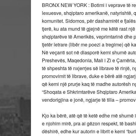
BRONX NEW YORK : Botimi i veprave të reja, 
lexuesve, shqiptaro amerikanë, natyrishtë, 
komunitet. Sidomos, për dashamirët e fjalës
tjerë, ku ata mund të gjejnë me këtë rast nj
shqiptarëve të Amerikës, veprimtarinë dhe p
tjetër letrare (libër me poezi a tregime) që 
Në veçanti sot në diasporë kemi shumë auto
Preshevës, Maqedonia, Mali i Zi e Çamëria, 
të shpeshta të nxjerrjes së librave të rinjë
promovimit të librave, duke e bërë atë ngjar
që kemi një prurje kaq të madhe autorësh ng
“Shoqata e Shkrimtarëve Shqiptaro Amerika
vendorigjina e jonë, ngjarje të tilla – pro
Kjo ka bërë, atë që të ketë edhe më shumë i
e njohim mirë, pra ai gëzon respekt, të bash
dëshirë, edhe kur autorin e librit e kemi “bu