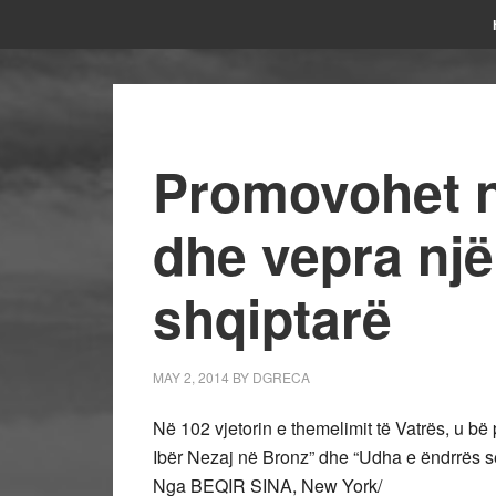
Promovohet në
dhe vepra një
shqiptarë
MAY 2, 2014
BY
DGRECA
Në 102 vjetorin e themelimit të Vatrës, u bë 
Ibër Nezaj në Bronz” dhe “Udha e ëndrrës së 
Nga BEQIR SINA, New York/