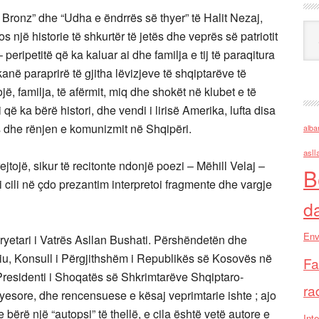
ë Bronz” dhe “Udha e ëndrrës së thyer” të Halit Nezaj,
Ark
 një historie të shkurtër të jetës dhe veprës së patriotit
 peripetitë që ka kaluar ai dhe familja e tij të paraqitura
kanë paraprirë të gjitha lëvizjeve të shqiptarëve të
ë, familja, të afërmit, miq dhe shokët në klubet e të
 që ka bërë histori, dhe vendi i lirisë Amerika, lufta disa
s dhe rënjen e komunizmit në Shqipëri.
alba
asll
ejtojë, sikur të recitonte ndonjë poezi – Mëhill Velaj –
B
i cili në çdo prezantim interpretoi fragmente dhe vargje
d
Env
/kryetari i Vatrës Asllan Bushati. Përshëndetën dhe
u, Konsull i Përgjithshëm i Republikës së Kosovës në
Fa
 Presidenti i Shoqatës së Shkrimtarëve Shqiptaro-
ra
esore, dhe rencensuese e kësaj veprimtarie ishte ; ajo
e bërë një “autopsi” të thellë, e cila është vetë autore e
Inte