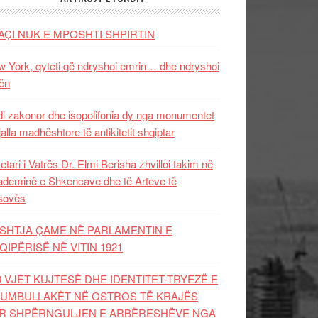
AÇI NUK E MPOSHTI SHPIRTIN
 York, qyteti që ndryshoi emrin… dhe ndryshoi
ën
i zakonor dhe isopolifonia dy nga monumentet
jalla madhështore të antikitetit shqiptar
etari i Vatrës Dr. Elmi Berisha zhvilloi takim në
deminë e Shkencave dhe të Arteve të
sovës
SHTJA ÇAME NË PARLAMENTIN E
QIPËRISË NË VITIN 1921
0 VJET KUJTESË DHE IDENTITET-TRYEZË E
UMBULLAKËT NË OSTROS TË KRAJËS
R SHPËRNGULJEN E ARBËRESHËVE NGA