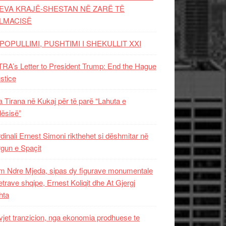
EVA KRAJË-SHESTAN NË ZARË TË
LMACISË
POPULLIMI, PUSHTIMI I SHEKULLIT XXI
RA’s Letter to President Trump: End the Hague
ustice
 Tirana në Kukaj për të parë “Lahuta e
ësisë”
dinali Ernest Simoni rikthehet si dëshmitar në
gun e Spaçit
 Ndre Mjeda, sipas dy figurave monumentale
letrave shqipe, Ernest Koliqit dhe At Gjergj
hta
vjet tranzicion, nga ekonomia prodhuese te