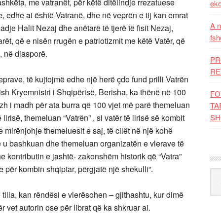
shkëta, me vatranët, për këtë ditëlindje rrezatuese
eko
se, edhe ai është Vatranë, dhe në veprën e tij kan emrat
A n
dje Halit Nezaj dhe anëtarë të tjerë të fisit Nezaj,
fsh
rët, që e nisën rrugën e patriotizmit me këtë Vatër, që
ë, në diasporë.
PR
RE
veprave, të kujtojmë edhe një herë çdo fund prilli Vatrën
 ish Kryemnistri i Shqipërisë, Berisha, ka thënë në 100
FO
mazh i madh për ata burra që 100 vjet më parë themeluan
TA
irisë, themeluan “Vatrën” , si vatër të lirisë së kombit
SH
 mirënjohje themeluesit e saj, të cilët në një kohë
re u bashkuan dhe themeluan organizatën e vlerave të
e kontributin e jashtë- zakonshëm historik që “Vatra”
 për kombin shqiptar, përgjatë një shekulli”.
Kat
tilla, kan rëndësi e vlerësohen – gjithashtu, kur dimë
r vet autorin ose për librat që ka shkruar ai.