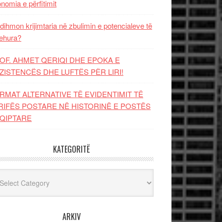
nomia e përfitimit
dihmon krijimtaria në zbulimin e potencialeve të
ehura?
OF. AHMET QERIQI DHE EPOKA E
ZISTENCЁS DHE LUFTЁS PЁR LIRI!
RMAT ALTERNATIVE TË EVIDENTIMIT TË
RIFËS POSTARE NË HISTORINË E POSTËS
QIPTARE
KATEGORITË
egoritë
ARKIV