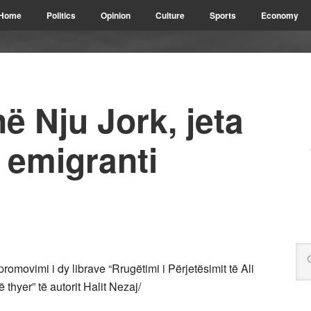
Home
Politics
Opinion
Culture
Sports
Economy
 Nju Jork, jeta
 emigranti
promovimi i dy librave “Rrugëtimi i Përjetësimit të Ali
thyer” të autorit Halit Nezaj/