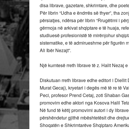
disa librave, gazetare, shkrimtare, dhe poe
Për librin “Udha e ëndrrës së thyer”, tha zo
përsiatjes, ndërsa për librin “Rrugëtimi i për
gërmoja në arkivat shqiptare e të huaja, ref
studiuesë profesionistë të mirënjohur shqipt
sistematike, e të admirueshme për figurën ma
Ali Ibër Nezajt”.
Një kumtesë rreth librave të z. Halit Nezaj
Diskutuan rreth librave edhe editori i Dielli
Murat Gecaj), kryetari i degës më të re të Va
Peci, profesor Prend Cetaj, zoti Shaban Gashi
promovim edhe aktori nga Kosova Halil Teta,
Në fund të këtij promovimi autori i dy librave
përshëndetur gjithë mbështetësit dhe drejtuesi
Shoqatën e Shkrimtarëve Shqiptaro Ameri