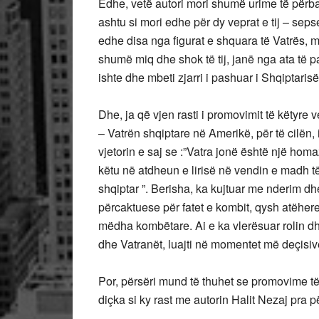
Edhe, vetë autori mori shumë urime të përba
ashtu si mori edhe për dy veprat e tij – sep
edhe disa nga figurat e shquara të Vatrës, ma
shumë miq dhe shok të tij, janë nga ata të pa
ishte dhe mbeti zjarri i pashuar i Shqiptaris
Dhe, ja që vjen rasti i promovimit të këtyre 
– Vatrën shqiptare në Amerikë, për të cilën,
vjetorin e saj se :”Vatra jonë është një ho
këtu në atdheun e lirisë në vendin e madh të l
shqiptar ”. Berisha, ka kujtuar me nderim dhe
përcaktuese për fatet e kombit, qysh atëhe
mëdha kombëtare. Ai e ka vlerësuar rolin dh
dhe Vatranët, luajti në momentet më deçisive
Por, përsëri mund të thuhet se promovime të 
diçka si ky rast me autorin Halit Nezaj pra pë