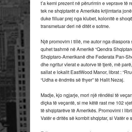
t’a kemi prezent në përurimin e veprave të 
tek ne shqiptarët e Amerikës krijimtaria jo
duke filluar prej nga klubet, kolonitë e sho
transmetuar deri në ditët e sotme.
Një promovim i tillë, me autor nga diaspora
quhet tashmë në Amerikë “Qendra Shqiptar
Shqiptaro-Amerikanë dhe Federata Pan-Shqi
dhe ngritur vlerat e autorve të tjerë, më par
sallat e lokalit EastWood Manor, librat : “Rr
“Udha e ëndrrës së thyer” të Halit Nezaj.
Madje, kjo ngjarje, mori një rëndësi të veça
diçka të veçantë, si me këtë rast me 102 vje
të shqiptarëve të Amerikës. Promovimi i librit
Vatër e dritës së kombit shqiptar, si Vatër 