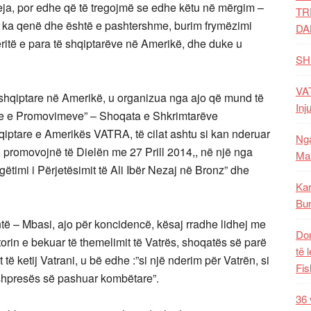
reja, por edhe që të tregojmë se edhe këtu në mërgim –
TR
në ka qenë dhe është e pashtershme, burim frymëzimi
DA
qëritë e para të shqiptarëve në Amerikë, dhe duke u
SH
VAT
 shqiptare në Amerikë, u organizua nga ajo që mund të
Inj
e e Promovimeve” – Shoqata e Shkrimtarëve
ptare e Amerikës VATRA, të cilat ashtu si kan nderuar
Nga
ë, promovojnë të Dielën me 27 Prill 2014,, në një nga
Mal
ugëtimi i Përjetësimit të Ali Ibër Nezaj në Bronz” dhe
Kar
Bur
ntë – Mbasi, ajo për koncidencë, kësaj rradhe lidhej me
Dom
torin e bekuar të themelimit të Vatrës, shoqatës së parë
të 
 të ketij Vatrani, u bë edhe :”si një nderim për Vatrën, si
Fis
e shpresës së pashuar kombëtare”.
36 