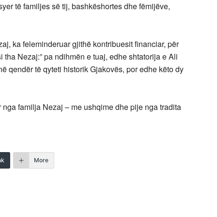
er të familjes së tij, bashkëshortes dhe fëmijëve,
aj, ka feleminderuar gjithë kontribuesit financiar, për
i tha Nezaj:” pa ndihmën e tuaj, edhe shtatorija e Ali
në qendër të qyteti historik Gjakovës, por edhe këto dy
ur nga familja Nezaj – me ushqime dhe pije nga tradita
nk
More