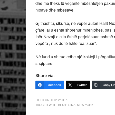
dhe me theks të veçantë mbështetjen pakursy
nipave dhe mbesave.
Gjithashtu, sikurse, në vepër autori Halit Nez
çfarë, ai u është shprehur mirënjohës, pasi s
Ibër Nezajt e cila është përjetësuar tashmë 
vepëra , nuk do të ishte realizuar”.
Në fund u shtrua edhe një koktejl i përgatit
shqiptare.
Share via:
Facebook
Twitter
Copy Li
FILED UNDER:
VATRA
TAGGED WITH:
BEQIR SINA
,
NEW YORK