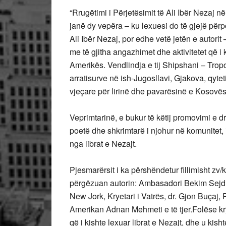
“Rrugëtimi i Përjetësimit të Ali Ibër Nezaj n
janë dy vepëra – ku lexuesi do të gjejë përpos
Ali Ibër Nezaj, por edhe vetë jetën e autorit –
me të gjitha angazhimet dhe aktivitetet që i 
Amerikës. Vendlindja e tij Shipshani – Tropoj
arratisurve në ish-Jugosllavi, Gjakova, qyteti
vjeçare për lirinë dhe pavarësinë e Kosovë
Veprimtarinë, e bukur të këtij promovimi e dr
poetë dhe shkrimtarë i njohur në komunitet, 
nga librat e Nezajt.
Pjesmarërsit i ka përshëndetur fillimisht zv
përgëzuan autorin: Ambasadori Bekim Sejdi
New Jork, Kryetari i Vatrës, dr. Gjon Buçaj,
Amerikan Adnan Mehmeti e të tjer.Folëse kry
që i kishte lexuar librat e Nezajt, dhe u kisht