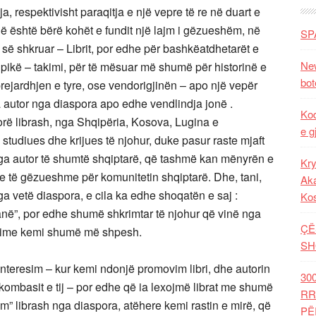
respektivisht paraqitja e një vepre të re në duart e
që është bërë kohët e fundit një lajm i gëzueshëm, në
SP
 së shkruar – Librit, por edhe për bashkëatdhetarët e
New
ë pikë – takimi, për të mësuar më shumë për historinë e
bot
rejardhjen e tyre, ose vendorigjinën – apo një vepër
ka autor nga diaspora apo edhe vendlindja jonë .
Kod
rë librash, nga Shqipëria, Kosova, Lugina e
e g
studiues dhe krijues të njohur, duke pasur raste mjaft
, nga autor të shumtë shqiptarë, që tashmë kan mënyrën e
Kry
je të gëzueshme për komunitetin shqiptarë. Dhe, tani,
Aka
a vetë diaspora, e cila ka edhe shoqatën e saj :
Ko
në”, por edhe shumë shkrimtar të njohur që vinë nga
ÇË
movime kemi shumë më shpesh.
SH
nteresim – kur kemi ndonjë promovim libri, dhe autorin
30
kombasit e tij – por edhe që ia lexojmë librat me shumë
RR
rim” librash nga diaspora, atëhere kemi rastin e mirë, që
PË