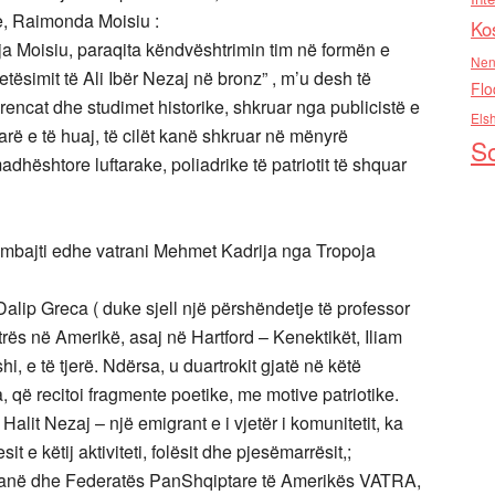
te, Raimonda Moisiu :
Ko
nja Moisiu, paraqita këndvështrimin tim në formën e
Nen
jetësimit të Ali Ibër Nezaj në bronz” , m’u desh të
Flo
erencat dhe studimet historike, shkruar nga publicistë e
Els
arë e të huaj, të cilët kanë shkruar në mënyrë
So
dhështore luftarake, poliadrike të patriotit të shquar
 e mbajti edhe vatrani Mehmet Kadrija nga Tropoja
t Dalip Greca ( duke sjell një përshëndetje të professor
trës në Amerikë, asaj në Hartford – Kenektikët, Iliam
, e të tjerë. Ndërsa, u duartrokit gjatë në këtë
 që recitoi fragmente poetike, me motive patriotike.
 Halit Nezaj – një emigrant e i vjetër i komunitetit, ka
t e këtij aktiviteti, folësit dhe pjesëmarrësit,;
kanë dhe Federatës PanShqiptare të Amerikës VATRA,