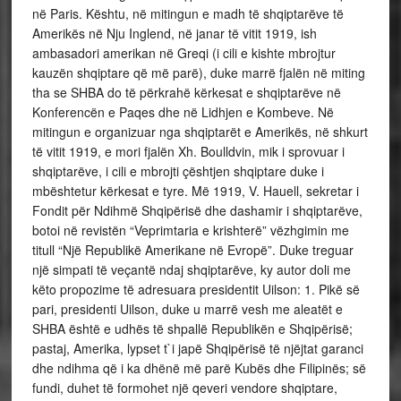
në Paris. Kështu, në mitingun e madh të shqiptarëve të
Amerikës në Nju Inglend, në janar të vitit 1919, ish
ambasadori amerikan në Greqi (i cili e kishte mbrojtur
kauzën shqiptare që më parë), duke marrë fjalën në miting
tha se SHBA do të përkrahë kërkesat e shqiptarëve në
Konferencën e Paqes dhe në Lidhjen e Kombeve. Në
mitingun e organizuar nga shqiptarët e Amerikës, në shkurt
të vitit 1919, e mori fjalën Xh. Boulldvin, mik i sprovuar i
shqiptarëve, i cili e mbrojti çështjen shqiptare duke i
mbështetur kërkesat e tyre. Më 1919, V. Hauell, sekretar i
Fondit për Ndihmë Shqipërisë dhe dashamir i shqiptarëve,
botoi në revistën “Veprimtaria e krishterë” vëzhgimin me
titull “Një Republikë Amerikane në Evropë”. Duke treguar
një simpati të veçantë ndaj shqiptarëve, ky autor doli me
këto propozime të adresuara presidentit Uilson: 1. Pikë së
pari, presidenti Uilson, duke u marrë vesh me aleatët e
SHBA është e udhës të shpallë Republikën e Shqipërisë;
pastaj, Amerika, lypset t`i japë Shqipërisë të njëjtat garanci
dhe ndihma që i ka dhënë më parë Kubës dhe Filipinës; së
fundi, duhet të formohet një qeveri vendore shqiptare,