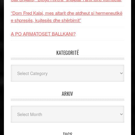
“Dom Fred Kalaj, mes altarit dhe atdheut si hermeneutikë
e shpresës, kujtesës dhe shërbimit”
A PO ARMATOSET BALLKANI?
KATEGORITË
Kategoritë
ARKIV
Arkiv
TAGS