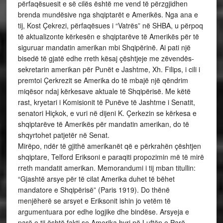
përfaqësuesit e së cilës është me vend të përzgjidhen
brenda mundësive nga shqiptarët e Amerikës. Nga ana e
tij, Kost Çekrezi, përfaqësues i “Vatrës” në SHBA, u përpoq
të aktualizonte kërkesën e shqiptarëve të Amerikës për të
siguruar mandatin amerikan mbi Shqipërinë. Ai pati një
bisedë të gjatë edhe rreth kësaj çështjeje me zëvendës-
sekretarin amerikan për Punët e Jashtme, Xh. Filips, i cili i
premtoi Çerkrezit se Amerika do të mbajë një qëndrim
miqësor ndaj kërkesave aktuale të Shqipërisë. Me këtë
rast, kryetari i Komisionit të Punëve të Jashtme i Senatit,
senatori Hiçkok, e vuri në dijeni K. Çerkezin se kërkesa e
shqiptarëve të Amerikës për mandatin amerikan, do të
shqyrtohet patjetër në Senat.
Mirëpo, ndër të gjithë amerikanët që e përkrahën çështjen
shqiptare, Telford Eriksoni e paraqiti propozimin më të mirë
rreth mandatit amerikan. Memorandumi i tij mban titullin:
“Gjashtë arsye për të cilat Amerika duhet të bëhet
mandatore e Shqipërisë” (Paris 1919). Do thënë
menjëherë se arsyet e Eriksonit ishin jo vetëm të
argumentuara por edhe logjike dhe bindëse. Arsyeja e
parë e tij është fakti se Amerika hyri në Luftën e Parë