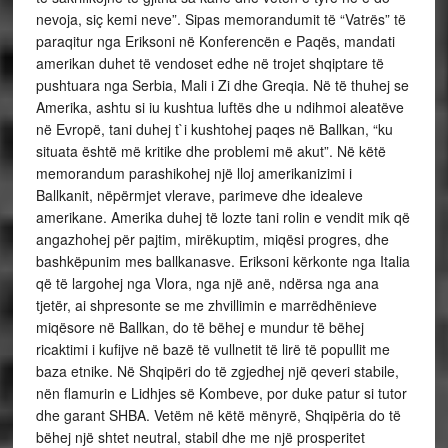
nevoja, siç kemi neve”. Sipas memorandumit të “Vatrës” të
paraqitur nga Eriksoni në Konferencën e Paqës, mandati
amerikan duhet të vendoset edhe në trojet shqiptare të
pushtuara nga Serbia, Mali i Zi dhe Greqia. Në të thuhej se
Amerika, ashtu si iu kushtua luftës dhe u ndihmoi aleatëve
në Evropë, tani duhej t`i kushtohej paqes në Ballkan, “ku
situata është më kritike dhe problemi më akut”. Në këtë
memorandum parashikohej një lloj amerikanizimi i
Ballkanit, nëpërmjet vlerave, parimeve dhe idealeve
amerikane. Amerika duhej të lozte tani rolin e vendit mik që
angazhohej për pajtim, mirëkuptim, miqësi progres, dhe
bashkëpunim mes ballkanasve. Eriksoni kërkonte nga Italia
që të largohej nga Vlora, nga një anë, ndërsa nga ana
tjetër, ai shpresonte se me zhvillimin e marrëdhënieve
miqësore në Ballkan, do të bëhej e mundur të bëhej
ricaktimi i kufijve në bazë të vullnetit të lirë të popullit me
baza etnike. Në Shqipëri do të zgjedhej një qeveri stabile,
nën flamurin e Lidhjes së Kombeve, por duke patur si tutor
dhe garant SHBA. Vetëm në këtë mënyrë, Shqipëria do të
bëhej një shtet neutral, stabil dhe me një prosperitet