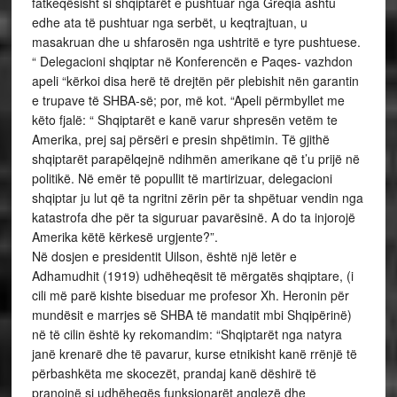
fatkeqësisht si shqiptarët e pushtuar nga Greqia ashtu
edhe ata të pushtuar nga serbët, u keqtrajtuan, u
masakruan dhe u shfarosën nga ushtritë e tyre pushtuese.
“ Delegacioni shqiptar në Konferencën e Paqes- vazhdon
apeli “kërkoi disa herë të drejtën për plebishit nën garantin
e trupave të SHBA-së; por, më kot. “Apeli përmbyllet me
këto fjalë: “ Shqiptarët e kanë varur shpresën vetëm te
Amerika, prej saj përsëri e presin shpëtimin. Të gjithë
shqiptarët parapëlqejnë ndihmën amerikane që t’u prijë në
politikë. Në emër të popullit të martirizuar, delegacioni
shqiptar ju lut që ta ngritni zërin për ta shpëtuar vendin nga
katastrofa dhe për ta siguruar pavarësinë. A do ta injorojë
Amerika këtë kërkesë urgjente?”.
Në dosjen e presidentit Uilson, është një letër e
Adhamudhit (1919) udhëheqësit të mërgatës shqiptare, (i
cili më parë kishte biseduar me profesor Xh. Heronin për
mundësit e marrjes së SHBA të mandatit mbi Shqipërinë)
në të cilin është ky rekomandim: “Shqiptarët nga natyra
janë krenarë dhe të pavarur, kurse etnikisht kanë rrënjë të
përbashkëta me skocezët, prandaj kanë dëshirë të
pranojnë si udhëheqës funksionarët anglezë dhe