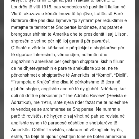
Londrës të vitit 1915, pas vendosjes së pushtimit italian në
Vlorë, akuzave e kërcënimeve të fqinjëve, Luftës së Parë
Botërore dhe pas disa lajmeve “jo zyrtare” për reduktimin e
mëtejmë të territorit të Shqipërisë londineze, shqiptarët e
brengosur shihnin te Amerika dhe te presidentit i saj Uilson,
shpresën e vetme për një lloj garanti për pavarësi.
Ç`është e vërteta, kërkesat e përpjekjet e shqiptarëve për
të siguruar interesimin, vëmendjen, ndihmën dhe
angazhimin amerikan për çështjen shqiptare, kishin filluar
që në dhjetëvjetëshin e parë të shekullit të 20-të, në të
përkohshmet e shqiptarëve të Amerikës, si “Kombi”, “Dielli”,
“Trumpeta e Krujës” dhe disa të përkohshme të tjera në
gjuhën shqipe, anglishte apo në të dy gjuhët. Ndërkaq, kur
doli në dritë e përkoshmja “The Adriatic Review” (Revista e
Adriatikut), më 1918, ishte njëra ndër fazat më të ndieshme
të vendosjes së ardhmërisë së Shqipërisë. Në numrin e
parë të revistës, në hyrjen e saj vihet në pah se revista në
anglishte synon të paraqesë çështjen e shqiptarëve të
Amerikës. Qëllimi i revistës, shkruan në vëzhgimin hyrës,
është, “ta bëjë të njohur çështjen tonë në botën amerikane