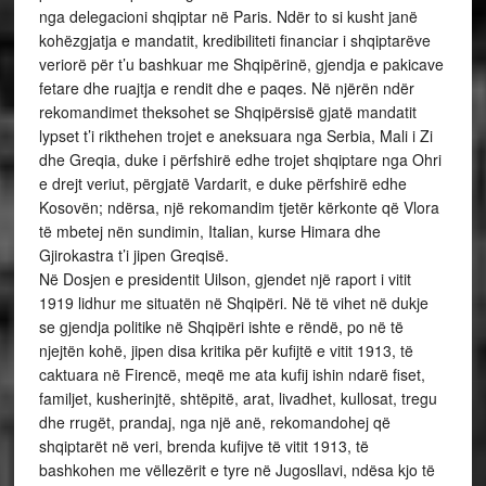
nga delegacioni shqiptar në Paris. Ndër to si kusht janë
kohëzgjatja e mandatit, kredibiliteti financiar i shqiptarëve
veriorë për t’u bashkuar me Shqipërinë, gjendja e pakicave
fetare dhe ruajtja e rendit dhe e paqes. Në njërën ndër
rekomandimet theksohet se Shqipërsisë gjatë mandatit
lypset t’i rikthehen trojet e aneksuara nga Serbia, Mali i Zi
dhe Greqia, duke i përfshirë edhe trojet shqiptare nga Ohri
e drejt veriut, përgjatë Vardarit, e duke përfshirë edhe
Kosovën; ndërsa, një rekomandim tjetër kërkonte që Vlora
të mbetej nën sundimin, Italian, kurse Himara dhe
Gjirokastra t’i jipen Greqisë.
Në Dosjen e presidentit Uilson, gjendet një raport i vitit
1919 lidhur me situatën në Shqipëri. Në të vihet në dukje
se gjendja politike në Shqipëri ishte e rëndë, po në të
njejtën kohë, jipen disa kritika për kufijtë e vitit 1913, të
caktuara në Firencë, meqë me ata kufij ishin ndarë fiset,
familjet, kusherinjtë, shtëpitë, arat, livadhet, kullosat, tregu
dhe rrugët, prandaj, nga një anë, rekomandohej që
shqiptarët në veri, brenda kufijve të vitit 1913, të
bashkohen me vëllezërit e tyre në Jugosllavi, ndësa kjo të