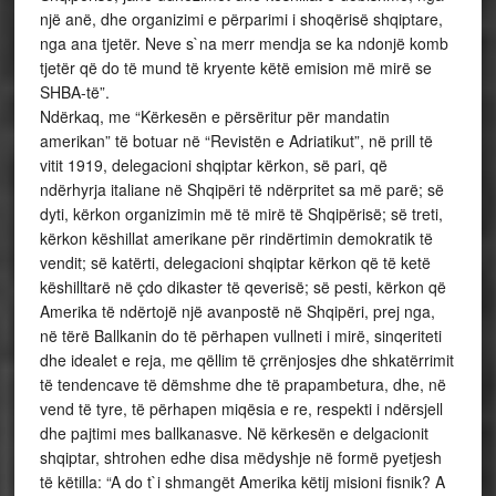
një anë, dhe organizimi e përparimi i shoqërisë shqiptare,
nga ana tjetër. Neve s`na merr mendja se ka ndonjë komb
tjetër që do të mund të kryente këtë emision më mirë se
SHBA-të”.
Ndërkaq, me “Kërkesën e përsëritur për mandatin
amerikan” të botuar në “Revistën e Adriatikut”, në prill të
vitit 1919, delegacioni shqiptar kërkon, së pari, që
ndërhyrja italiane në Shqipëri të ndërpritet sa më parë; së
dyti, kërkon organizimin më të mirë të Shqipërisë; së treti,
kërkon këshillat amerikane për rindërtimin demokratik të
vendit; së katërti, delegacioni shqiptar kërkon që të ketë
këshilltarë në çdo dikaster të qeverisë; së pesti, kërkon që
Amerika të ndërtojë një avanpostë në Shqipëri, prej nga,
në tërë Ballkanin do të përhapen vullneti i mirë, sinqeriteti
dhe idealet e reja, me qëllim të çrrënjosjes dhe shkatërrimit
të tendencave të dëmshme dhe të prapambetura, dhe, në
vend të tyre, të përhapen miqësia e re, respekti i ndërsjell
dhe pajtimi mes ballkanasve. Në kërkesën e delgacionit
shqiptar, shtrohen edhe disa mëdyshje në formë pyetjesh
të këtilla: “A do t`i shmangët Amerika këtij misioni fisnik? A