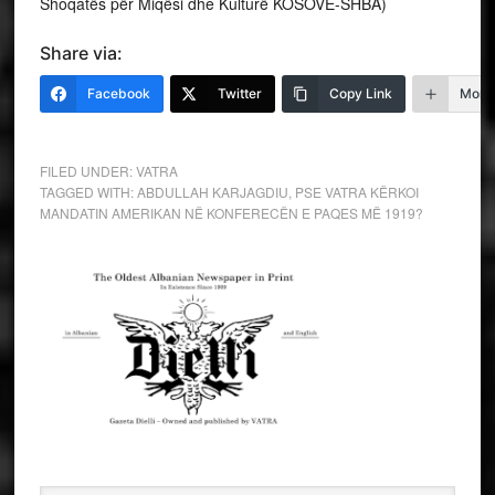
Shoqatës për Miqësi dhe Kulturë KOSOVË-SHBA)
Share via:
Facebook
Twitter
Copy Link
More
FILED UNDER:
VATRA
TAGGED WITH:
ABDULLAH KARJAGDIU
,
PSE VATRA KËRKOI
MANDATIN AMERIKAN NË KONFERECËN E PAQES MË 1919?