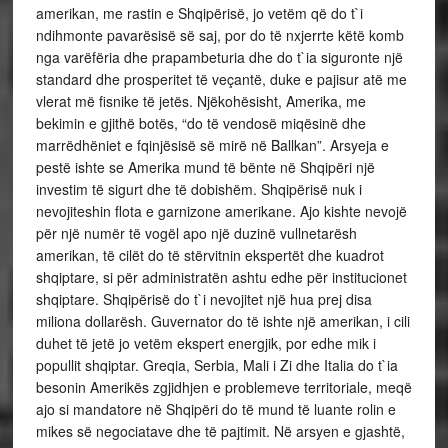
amerikan, me rastin e Shqipërisë, jo vetëm që do t`i
ndihmonte pavarësisë së saj, por do të nxjerrte këtë komb
nga varëfëria dhe prapambeturia dhe do t`ia siguronte një
standard dhe prosperitet të veçantë, duke e pajisur atë me
vlerat më fisnike të jetës. Njëkohësisht, Amerika, me
bekimin e gjithë botës, “do të vendosë miqësinë dhe
marrëdhëniet e fqinjësisë së mirë në Ballkan”. Arsyeja e
pestë ishte se Amerika mund të bënte në Shqipëri një
investim të sigurt dhe të dobishëm. Shqipërisë nuk i
nevojiteshin flota e garnizone amerikane. Ajo kishte nevojë
për një numër të vogël apo një duzinë vullnetarësh
amerikan, të cilët do të stërvitnin ekspertët dhe kuadrot
shqiptare, si për administratën ashtu edhe për institucionet
shqiptare. Shqipërisë do t`i nevojitet një hua prej disa
miliona dollarësh. Guvernator do të ishte një amerikan, i cili
duhet të jetë jo vetëm ekspert energjik, por edhe mik i
popullit shqiptar. Greqia, Serbia, Mali i Zi dhe Italia do t`ia
besonin Amerikës zgjidhjen e problemeve territoriale, meqë
ajo si mandatore në Shqipëri do të mund të luante rolin e
mikes së negociatave dhe të pajtimit. Në arsyen e gjashtë,