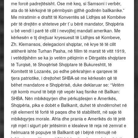
me forcë padrejtësisht. Ose më keq, si Samsoni i verbër,
ata do të kërkojnë të përmbysin gjithë godinën ballkanike.”
Me miratimin e draftit të Konventës së Lidhjes së Kombëve
për të drejtën e shteteve për t`u bërë mandator, Shqipëria
u bë vendi i parë të cilit i nevojitej mandati amerikan. Me
kërkesën e tij drejtuar kryesuesit të Lidhjes së Kombeve,
Zh. Klemansos, delegacioni shqiptar, në krye të të cilit
atëherë ishte Turhan Pasha, në fillim të marsit të vitit 1919,
i vetëdijshëm se ka jo vetëm pëlqimin e Dërgatës shqiptare
të Turqisë, të Shoqërisë Shqiptare të Bukureshtit, të
Komitetit të Lozanës, po edhe përkrahjen e qarqeve të
tjera patriotike, i drejtohet SHBA-së me kërkesën që të
bëhet mandatore e Shqipërisë, duke deklaruar se: “Vetëm
një komb mund të bëjë një vepër kaq fisnike në Ballkan:
SHBA. Nën mbikëqyrjen dhe përkujdesjen e Amerikës,
Shqipëria, pika e dobët e Ballkanit, duhet të shndërrohet në
një element të fortë të paqes dhe të stabilitetit, në saje të
mbikëqyrjes morale. Afria dhe prania e Amerikës do të jetë
një mjet i sigurt për jetësimin e idealeve të reja në zemrat e
helmuara të popujve të Ballkanit që i bëjnë rrëmujë në