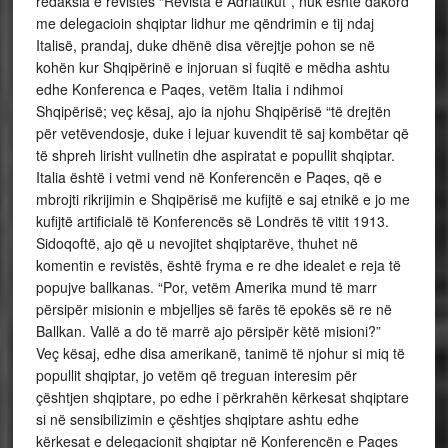
redaksia e revistës “Revista e Adriatikut”, nuk është dakord
me delegacioin shqiptar lidhur me qëndrimin e tij ndaj
Italisë, prandaj, duke dhënë disa vërejtje pohon se në
kohën kur Shqipërinë e injoruan si fuqitë e mëdha ashtu
edhe Konferenca e Paqes, vetëm Italia i ndihmoi
Shqipërisë; veç kësaj, ajo ia njohu Shqipërisë “të drejtën
për vetëvendosje, duke i lejuar kuvendit të saj kombëtar që
të shpreh lirisht vullnetin dhe aspiratat e popullit shqiptar.
Italia është i vetmi vend në Konferencën e Paqes, që e
mbrojti rikrijimin e Shqipërisë me kufijtë e saj etnikë e jo me
kufijtë artificialë të Konferencës së Londrës të vitit 1913.
Sidoqoftë, ajo që u nevojitet shqiptarëve, thuhet në
komentin e revistës, është fryma e re dhe idealet e reja të
popujve ballkanas. “Por, vetëm Amerika mund të marr
përsipër misionin e mbjelljes së farës të epokës së re në
Ballkan. Vallë a do të marrë ajo përsipër këtë misioni?”
Veç kësaj, edhe disa amerikanë, tanimë të njohur si miq të
popullit shqiptar, jo vetëm që treguan interesim për
çështjen shqiptare, po edhe i përkrahën kërkesat shqiptare
si në sensibilizimin e çështjes shqiptare ashtu edhe
kërkesat e delegacionit shqiptar në Konferencën e Paqes