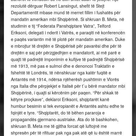
rezolutë dërguar Robert Lansingut, shefit të Stejt
Departamentit mbase mund të merret fillim i fushatës për
mandatin amerikan mbi Shqipërinë. Si shkruan B. Meta, në
studimin e tij “Federata Panshqiptare Vatra”, Telford
Eriksoni, delegati i nderit i Vatrës, e paraqiti në konferencën
e paqës variantin më të plotë për mandatin amerikan. Duke
e mbrojtur të drejtën e Shqipërisë për pavarësi dhe për të
drejtën e saj për përzgjedhjen e mandatorit, ai më parë e
quajti të padrejtë imponimin e kufijve të padrejtë Shqipërisë
më 1913, më pas e sulmoi dhe e denoncoi Traktatin e
fshehtë të Londrës, të nënshkruar nga katër fuqitë e
Antantës më 1914, ndërsa njëherësh pushtimin e Vlorës
nga Italia dhe përpjekjet e Italisë për t`u bërë mandator mbi
Shqipërinë, i quajti si kërcënim për paqen. “Për shkak të
këtyre proçkave”, deklaroi Eriksoni, shqiptarët kanë
humbur besimin si tek evropianët e Antantës ashtu edhe te
fqinjët e tyre. “Shqiptarët, do të bëhen pararoja e
propagandës gjermano-austriake. Ata do të bashkohen,
shkruan B. Meta me të gjitha forcat që luftojnë me
shpresën për të rifituar pak nga pak atë që iu është marrë