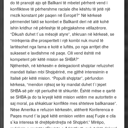
do të pranojë ajo që Ballkani të mbetet përherë vend i
konflikteve të përhershme raciale dhe kështu të jetë një
rrezik konstant për paqen në Evropë?” Në kërkesë
përmendet fakti se kombet e Ballkanit deri në atë kohë
ishin kridhur në përleshje të përgjakshme vëllazërore.
“Dikush duhet t`ua mësojë atyre”, shkruan në kërkesë, se
“mirëqenia dhe prosperiteti i një kombi nuk mund të
lartësohet nga fama e kotë e luftës, po nga arritjet dhe
sukseset e lavdishme në paqe. Cili vend është më
kompetent për këtë mision se SHBA?”
Njëherësh, në kërkesën e delegacionit shqiptar refuzohet
mandati italian mbi Shqipërinë, me gjithë interesimin e
Italisë për këtë mision. “Populli shqiptar”, përfundon
kërkesa, “mendon njësoj se ky mandat duhet t`i jepet
SHBA-së për një periudhë të shkurtër. Është mëse e qartë
se SHBA-ja do ta kryejë këtë mision vetëm me autoritetin e
saj moral, pa shkaktuar konflikte mes shteteve ballkanase”.
Nëse Amerika e refuzon kërkesën, atëherë Konferenca e
Paqes mund t`ia japë këtë emision vetëm asaj Fuqie e cila
s`ka interesa të drejtëpërdrejta në Shqipëri.” Mirëpo,