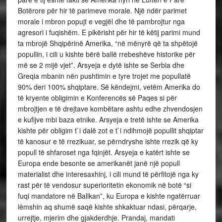
Botërore për hir të parimeve morale. Një ndër parimet
morale i mbron popujt e vegjël dhe të pambrojtur nga
agresori i fuqishëm. E pikërisht për hir të këtij parimi mund
ta mbrojë Shqipërinë Amerika, “në mënyrë që ta shpëtojë
popullin, i cili u kishte bërë ballë rrebeshëve historike për
më se 2 mijë vjet”. Arsyeja e dytë ishte se Serbia dhe
Greqia mbanin nën pushtimin e tyre trojet me popullatë
90% deri 100% shqiptare. Së këndejmi, vetëm Amerika do
të kryente obligimin e Konferencës së Paqes si për
mbrojtjen e të drejtave kombëtare ashtu edhe zhvendosjen
e kufijve mbi baza etnike. Arsyeja e tretë ishte se Amerika
kishte për obligim t`i dalë zot e t`i ndihmojë popullit shqiptar
të kanosur e të rrezikuar, se përndryshe ishte rrezik që ky
popull të shfaroset nga fqinjët. Arsyeja e katërt ishte se
Europa ende besonte se amerikanët janë një popull
materialist dhe interesaxhinj, i cili mund të përfitojë nga ky
rast për të vendosur superioritetin ekonomik në botë “si
fuqi mandatore në Ballkan”, ku Europa e kishte ngatërruar
lëmshin aq shumë saqë kishte shkaktuar ndasi, përqarje,
urrejtje, mjerim dhe gjakderdhje. Prandaj, mandati