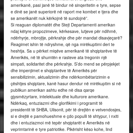
amerikanë, pasi janë të bindur në sinqeritetin e tyre, sepse
e dinë se janë superiorë në raport me kombet e tjera dhe
se amerikanët nuk kërkojnë të sundojnë”.
Si reaguan diplomatët dhe Stejt Departamenti amerikan
ndaj këtyre propozimeve, kërkesave, lutjeve për ndihmë,
ndërhyrje, mbrojtje, përkrahje dhe për mandat disavjeçarë?
Reagimet ishin të ndryshme, që nga mirëkuptimi deri te
heshtja. Sa u përket miqëve amerikanë të shqiptarëve të
Amerikës, në të shumtën e rasteve ata tregonin një
simpati, solidaritet dhe përkrahje. S’do mend se përpjekjet
dhe impenjimet e shqiptarëve të Amerikës për
sensibilizimin, aktualizimin dhe ndërkombëtarizimin e
çështjes shqiptare, kanë hasur dendur në mirëkuptim si në
publikun amerikan ashtu edhe në disa qarqe
gjysmëzyrtare, intelektuale dhe kulturore amerikane.
Ndërkaq, entuziazmi dhe glorifikimi i programit të
presidentit të SHBA, Uilsonit, për të drejtën e vetvendosjes,
si e drejtë e pamohueshme e çdo populli të shtypur, i nxiti
dhe i entuziazmoi më tepër shqiptarët e Amerikës në
veprimtarinë e tyre patriotike. Pikërisht këso kohe, lind