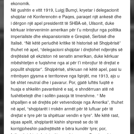
ekonomik.
Në gushtin e vitit 1919, Luigj Bumçi, kryetar i delegacionit
shqiptar në Konferencën e Paqes, paraqet një ankesë dhe
i dërgon një apel presidentit të SHBA-së, Uilsonit, duke
kërkuar intervenimin amerikan për t’u mbrojtur nga politika
imperialiste dhe ekspansioniste e Greqisë, Serbisë dhe
Italisë. “Në këtë periudhë kritike të historisë së Shqipërisë”
thuhet në apel, “delegacioni shqiptar i drejtohet ndjenjës së
drejtësisë që ekziston në senatin amerikan, duke kërkuar
mbështetjen e fuqishme nga ai për t’i mbrojtur të drejtat e
popullit shqiptar”. Shqipërisë, shkruan në këtë apel, pasi iu
rrëmbyen gjysma e territoreve nga fqinjët, me 1913, ajo u
bë shtet neutral dhe i pavarur. Por, gjatë luftës fuqitë e
huaja e shkelën pavarësinë e saj, e shndërruan atë në
fushëbetejë dhe i sollën pasoja të tmershme. “ Me
shpalljen e së drejtës për vetvendosje nga Amerika”, thuhet
në apel, “shqiptarët i rrokën armët për të luftuar për të
drejtat e tyre për ta shpëtuar vendin e tyre”. Me këtë rast,
sipas apelit, shqiptarët kishin shpresë se do të
korrigjoheshin padrejtësitë e bëra kundër tyre; por,