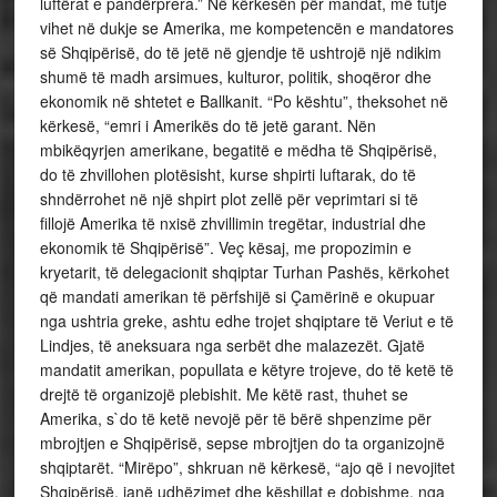
luftërat e pandërprera.” Në kërkesën për mandat, më tutje
vihet në dukje se Amerika, me kompetencën e mandatores
së Shqipërisë, do të jetë në gjendje të ushtrojë një ndikim
shumë të madh arsimues, kulturor, politik, shoqëror dhe
ekonomik në shtetet e Ballkanit. “Po kështu”, theksohet në
kërkesë, “emri i Amerikës do të jetë garant. Nën
mbikëqyrjen amerikane, begatitë e mëdha të Shqipërisë,
do të zhvillohen plotësisht, kurse shpirti luftarak, do të
shndërrohet në një shpirt plot zellë për veprimtari si të
fillojë Amerika të nxisë zhvillimin tregëtar, industrial dhe
ekonomik të Shqipërisë”. Veç kësaj, me propozimin e
kryetarit, të delegacionit shqiptar Turhan Pashës, kërkohet
që mandati amerikan të përfshijë si Çamërinë e okupuar
nga ushtria greke, ashtu edhe trojet shqiptare të Veriut e të
Lindjes, të aneksuara nga serbët dhe malazezët. Gjatë
mandatit amerikan, popullata e këtyre trojeve, do të ketë të
drejtë të organizojë plebishit. Me këtë rast, thuhet se
Amerika, s`do të ketë nevojë për të bërë shpenzime për
mbrojtjen e Shqipërisë, sepse mbrojtjen do ta organizojnë
shqiptarët. “Mirëpo”, shkruan në kërkesë, “ajo që i nevojitet
Shqipërisë, janë udhëzimet dhe këshillat e dobishme, nga