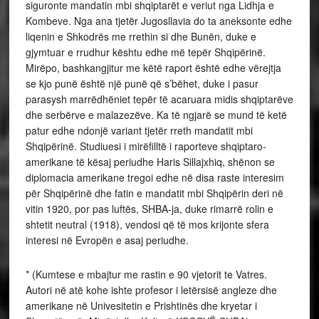
siguronte mandatin mbi shqiptarët e veriut nga Lidhja e
Kombeve. Nga ana tjetër Jugosllavia do ta aneksonte edhe
liqenin e Shkodrës me rrethin si dhe Bunën, duke e
gjymtuar e rrudhur kështu edhe më tepër Shqipërinë.
Mirëpo, bashkangjitur me këtë raport është edhe vërejtja
se kjo punë është një punë që s’bëhet, duke i pasur
parasysh marrëdhëniet tepër të acaruara midis shqiptarëve
dhe serbërve e malazezëve. Ka të ngjarë se mund të ketë
patur edhe ndonjë variant tjetër rreth mandatit mbi
Shqipërinë. Studiuesi i mirëfilltë i raporteve shqiptaro-
amerikane të kësaj periudhe Haris Sillajxhiq, shënon se
diplomacia amerikane tregoi edhe në disa raste interesim
për Shqipërinë dhe fatin e mandatit mbi Shqipërin deri në
vitin 1920, por pas luftës, SHBA-ja, duke rimarrë rolin e
shtetit neutral (1918), vendosi që të mos krijonte sfera
interesi në Evropën e asaj periudhe.
* (Kumtese e mbajtur me rastin e 90 vjetorit te Vatres.
Autori në atë kohe ishte profesor i letërsisë angleze dhe
amerikane në Univesitetin e Prishtinës dhe kryetar i