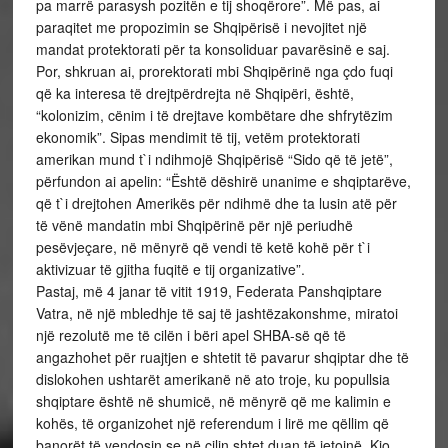
pa marrë parasysh pozitën e tij shoqërore”. Më pas, ai
paraqitet me propozimin se Shqipërisë i nevojitet një
mandat protektorati për ta konsoliduar pavarësinë e saj.
Por, shkruan ai, prorektorati mbi Shqipërinë nga çdo fuqi
që ka interesa të drejtpërdrejta në Shqipëri, është,
“kolonizim, cënim i të drejtave kombëtare dhe shfrytëzim
ekonomik”. Sipas mendimit të tij, vetëm protektorati
amerikan mund t`i ndihmojë Shqipërisë “Sido që të jetë”,
përfundon ai apelin: “Është dëshirë unanime e shqiptarëve,
që t`i drejtohen Amerikës për ndihmë dhe ta lusin atë për
të vënë mandatin mbi Shqipërinë për një periudhë
pesëvjeçare, në mënyrë që vendi të ketë kohë për t`i
aktivizuar të gjitha fuqitë e tij organizative”.
Pastaj, më 4 janar të vitit 1919, Federata Panshqiptare
Vatra, në një mbledhje të saj të jashtëzakonshme, miratoi
një rezolutë me të cilën i bëri apel SHBA-së që të
angazhohet për ruajtjen e shtetit të pavarur shqiptar dhe të
dislokohen ushtarët amerikanë në ato troje, ku popullsia
shqiptare është në shumicë, në mënyrë që me kalimin e
kohës, të organizohet një referendum i lirë me qëllim që
banorët të vendosin se në cilin shtet duan të jetojnë. Kjo