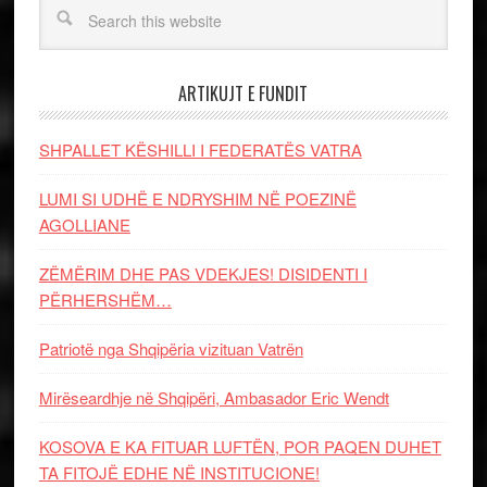
ARTIKUJT E FUNDIT
SHPALLET KËSHILLI I FEDERATËS VATRA
LUMI SI UDHË E NDRYSHIM NË POEZINË
AGOLLIANE
ZËMËRIM DHE PAS VDEKJES! DISIDENTI I
PËRHERSHËM…
Patriotë nga Shqipëria vizituan Vatrën
Mirëseardhje në Shqipëri, Ambasador Eric Wendt
KOSOVA E KA FITUAR LUFTËN, POR PAQEN DUHET
TA FITOJË EDHE NË INSTITUCIONE!