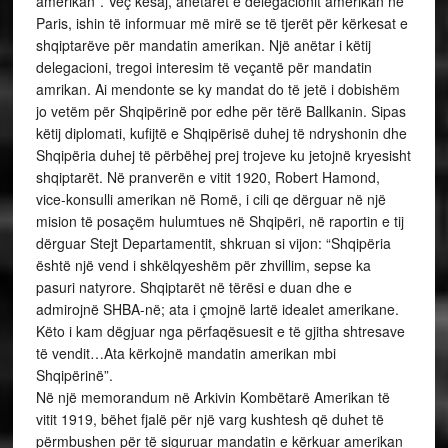
amerikan”. Veç kësaj, anëtarët e delegacionit amerikan në
Paris, ishin të informuar më mirë se të tjerët për kërkesat e
shqiptarëve për mandatin amerikan. Një anëtar i këtij
delegacioni, tregoi interesim të veçantë për mandatin
amrikan. Ai mendonte se ky mandat do të jetë i dobishëm
jo vetëm për Shqipërinë por edhe për tërë Ballkanin. Sipas
këtij diplomati, kufijtë e Shqipërisë duhej të ndryshonin dhe
Shqipëria duhej të përbëhej prej trojeve ku jetojnë kryesisht
shqiptarët. Në pranverën e vitit 1920, Robert Hamond,
vice-konsulli amerikan në Romë, i cili qe dërguar në një
mision të posaçëm hulumtues në Shqipëri, në raportin e tij
dërguar Stejt Departamentit, shkruan si vijon: “Shqipëria
është një vend i shkëlqyeshëm për zhvillim, sepse ka
pasuri natyrore. Shqiptarët në tërësi e duan dhe e
admirojnë SHBA-në; ata i çmojnë lartë idealet amerikane.
Këto i kam dëgjuar nga përfaqësuesit e të gjitha shtresave
të vendit…Ata kërkojnë mandatin amerikan mbi
Shqipërinë”.
Në një memorandum në Arkivin Kombëtarë Amerikan të
vitit 1919, bëhet fjalë për një varg kushtesh që duhet të
përmbushen për të siguruar mandatin e kërkuar amerikan