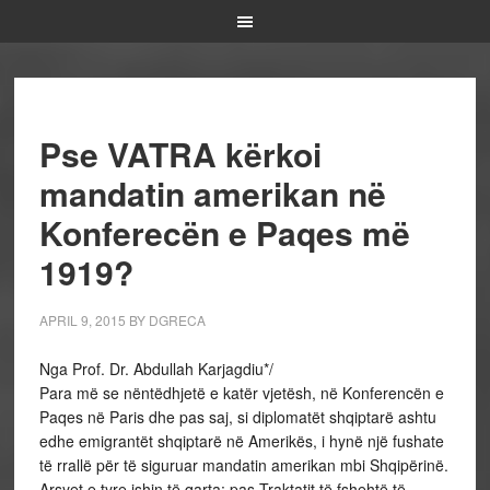
Pse VATRA kërkoi
mandatin amerikan në
Konferecën e Paqes më
1919?
APRIL 9, 2015
BY
DGRECA
Nga Prof. Dr. Abdullah Karjagdiu*/
Para më se nëntëdhjetë e katër vjetësh, në Konferencën e
Paqes në Paris dhe pas saj, si diplomatët shqiptarë ashtu
edhe emigrantët shqiptarë në Amerikës, i hynë një fushate
të rrallë për të siguruar mandatin amerikan mbi Shqipërinë.
Arsyet e tyre ishin të qarta: pas Traktatit të fshehtë të