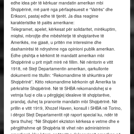
edhe idea për të kërkuar mandatin amerikan mbi
Shqipërinë, më parë nga përfaqësuesit e “Vatrës” dhe
Eriksoni, pastaj edhe të tjerët. Ja disa reagime
karakteristike të palës amerikane:
Telegramet, apelet, kërkesat për solidaritet, mirëkuptim,
miqësi, mbrojtje dhe mbështetje të shqiptarëve të
Amerikës, me gjasë, u pritën me interesime dhe
dashamirësi të ndryshme nga opinioni publik amerikan.
Edhe çështja e kërkimit të mandatit amerikan mbi
Shqipërinë u prit mjaft mirë në fillim. Në nëntorin e vitit
1918, në Stejt Departamentin amerikan, qarkullonte
dokumenti me titullin: “Rekomandime të shkurtëra për
Shqipërinë”. Këto rekomandime kërkonin që Amerika ta
përkrahte Shqipërinë. Në të SHBA rekomandohej si e
vetmja fuqi e cila u përgjigjej idealeve të shqiptarëve,
prandaj, duhej ta pranonte mandatin mbi Shqipërinë. Në
prillin e vitit 1919, Xhozef Haven, konsull i SHBA në Torino,
i dërgoi Stejt Departamentit një raport special ku, ndër të
tjera thuhej: “Në Shqipëri ekziston kërkesa e vetme dhe e
përgjithshme që Shqipëria të vihet nën administrimin