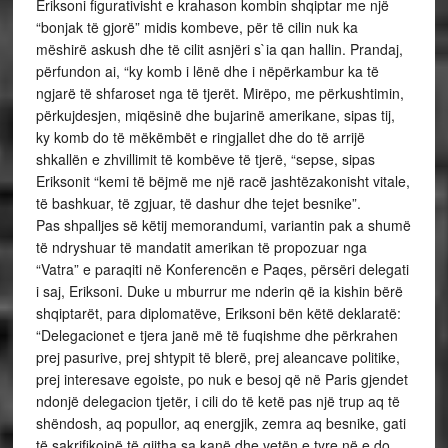
Eriksoni figurativisht e krahason kombin shqiptar me një
“bonjak të gjorë” midis kombeve, për të cilin nuk ka
mëshirë askush dhe të cilit asnjëri s`ia qan hallin. Prandaj,
përfundon ai, “ky komb i lënë dhe i nëpërkambur ka të
ngjarë të shfaroset nga të tjerët. Mirëpo, me përkushtimin,
përkujdesjen, miqësinë dhe bujarinë amerikane, sipas tij,
ky komb do të mëkëmbët e ringjallet dhe do të arrijë
shkallën e zhvillimit të kombëve të tjerë, “sepse, sipas
Eriksonit “kemi të bëjmë me një racë jashtëzakonisht vitale,
të bashkuar, të zgjuar, të dashur dhe tejet besnike”.
Pas shpalljes së këtij memorandumi, variantin pak a shumë
të ndryshuar të mandatit amerikan të propozuar nga
“Vatra” e paraqiti në Konferencën e Paqes, përsëri delegati
i saj, Eriksoni. Duke u mburrur me nderin që ia kishin bërë
shqiptarët, para diplomatëve, Eriksoni bën këtë deklaratë:
“Delegacionet e tjera janë më të fuqishme dhe përkrahen
prej pasurive, prej shtypit të blerë, prej aleancave politike,
prej interesave egoiste, po nuk e besoj që në Paris gjendet
ndonjë delegacion tjetër, i cili do të ketë pas një trup aq të
shëndosh, aq popullor, aq energjik, zemra aq besnike, gati
të sakrifikojnë të gjitha sa kanë dhe vetën e tyre në e do