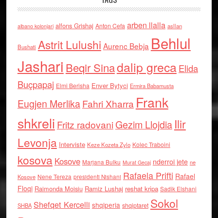
arben llalla
alfons Grishaj
Anton Cefa
asllan
albano kolonjari
Behlul
Astrit Lulushi
Aurenc Bebja
Bushati
Jashari
dalip greca
Beqir Sina
Elida
Buçpapaj
Enver Bytyci
Elmi Berisha
Ermira Babamusta
Frank
Eugjen Merlika
Fahri Xharra
shkreli
Ilir
Gezim Llojdia
Fritz radovani
Levonja
Interviste
Kolec Traboini
Keze Kozeta Zylo
kosova
Kosove
nderroi jete
Marjana Bulku
ne
Murat Gecaj
Rafaela Prifti
Rafael
Nene Tereza
Kosove
presidenti Nishani
Floqi
Raimonda Moisiu
Ramiz Lushaj
reshat kripa
Sadik Elshani
Sokol
Shefqet Kercelli
shqiperia
shqiptaret
SHBA