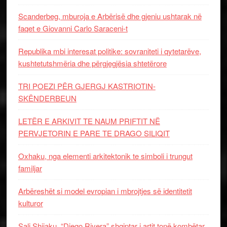
Scanderbeg, mburoja e Arbërisë dhe gjeniu ushtarak në
faqet e Giovanni Carlo Saraceni-t
Republika mbi interesat politike: sovraniteti i qytetarëve,
kushtetutshmëria dhe përgjegjësia shtetërore
TRI POEZI PËR GJERGJ KASTRIOTIN-
SKËNDERBEUN
LETËR E ARKIVIT TE NAUM PRIFTIT NË
PERVJETORIN E PARE TE DRAGO SILIQIT
Oxhaku, nga elementi arkitektonik te simboli i trungut
familjar
Arbëreshët si model evropian i mbrojtjes së identitetit
kulturor
Sali Shijaku, “Diego Rivera” shqiptar i artit tonë kombëtar