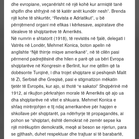
dhe evropiane, veçanërisht në një kohë kur armiqtë tanë
shpifin dhe shfryjnë në të katër anët kundër nesh”. Brenda
një kohe të shkurtër, “Revista e Adriatikut”, u bë
përnjëmend organi më efikas i kërkesave, aspiratave dhe
idealeve të shqiptarëve të Amerikës.
Në numrin e shtatorit (1918), të revistës në fjalë, delegati i
Vatrës në Londër, Mehmet Konica, boton apelin në
anglishte “Një thirrje miqve amerikanë”, në të cilën pasi
përmend padrejtësinë dhe hilen e parë që ua bëri Evropa
shqiptarëve në Kongresin e Berlinit, kur me qëllim që ta
dobësonte Turqinë, i dha trojet shqiptare si peshqesh Malit
të Zi, Serbisë dhe Greqisë, pasi e stigmatizon mëkatin
tjetër të Evropës, kur ajo, si thotë “e sakatoi” Shqipërinë më
1912, ai rikujton përkrahjen morale të Amerikës që ajo ua
dha shqiptarëve në vitet e shkuara. Mehmet Konica e
shfaq mirënjohjen e tij ndaj amerikanëve për hapjen e
shkollave për shqiptarët, pa ndërhyrje të propagandës, ai
pohon se “shqiptari, është demokrat në zemër sepse ka
një mirëkuptim demokratik, meqë ai beson se njeriun, para
se gjithash, duhet respektuar dhe trajtuar si të barabartë,