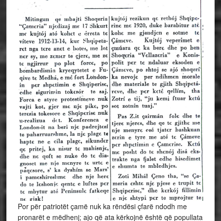
Por për patriotët çamë nuk ka rëndësi çfarë ndodh me
pronarët e mëdhenj; ajo që ata kërkojnë është që popullata