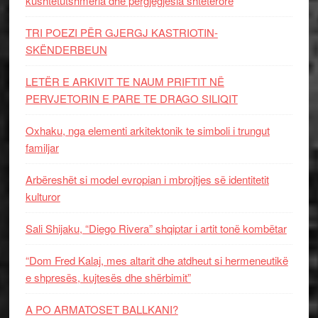
kushtetutshmëria dhe përgjegjësia shtetërore
TRI POEZI PËR GJERGJ KASTRIOTIN-
SKËNDERBEUN
LETËR E ARKIVIT TE NAUM PRIFTIT NË
PERVJETORIN E PARE TE DRAGO SILIQIT
Oxhaku, nga elementi arkitektonik te simboli i trungut
familjar
Arbëreshët si model evropian i mbrojtjes së identitetit
kulturor
Sali Shijaku, “Diego Rivera” shqiptar i artit tonë kombëtar
“Dom Fred Kalaj, mes altarit dhe atdheut si hermeneutikë
e shpresës, kujtesës dhe shërbimit”
A PO ARMATOSET BALLKANI?