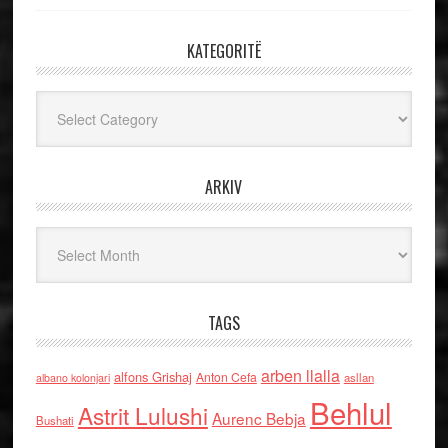
KATEGORITË
Kategoritë
ARKIV
Arkiv
TAGS
arben llalla
alfons Grishaj
Anton Cefa
asllan
albano kolonjari
Behlul
Astrit Lulushi
Aurenc Bebja
Bushati