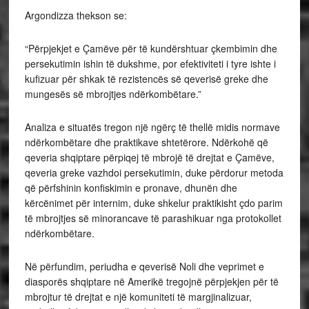
Argondizza thekson se:
“Përpjekjet e Çamëve për të kundërshtuar çkembimin dhe
persekutimin ishin të dukshme, por efektiviteti i tyre ishte i
kufizuar për shkak të rezistencës së qeverisë greke dhe
mungesës së mbrojtjes ndërkombëtare.”
Analiza e situatës tregon një ngërç të thellë midis normave
ndërkombëtare dhe praktikave shtetërore. Ndërkohë që
qeveria shqiptare përpiqej të mbrojë të drejtat e Çamëve,
qeveria greke vazhdoi persekutimin, duke përdorur metoda
që përfshinin konfiskimin e pronave, dhunën dhe
kërcënimet për internim, duke shkelur praktikisht çdo parim
të mbrojtjes së minorancave të parashikuar nga protokollet
ndërkombëtare.
Në përfundim, periudha e qeverisë Noli dhe veprimet e
diasporës shqiptare në Amerikë tregojnë përpjekjen për të
mbrojtur të drejtat e një komuniteti të margjinalizuar,