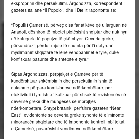
eksproprimi dhe persekutimi. Argondizza, korrespondent i
gazetës italiane “Il Popolo”, dhe I Diellit raportonte se:
“Populli i Çamerisë, përveç disa fanatikëve që u larguan në
Anadoll, dëshiron të mbetet plotësisht shqiptar dhe nuk hyn
në kategoria të popujve të çkëmbyer. Qeveria greke,
përkundrazi, përdor mjete të shumta për t’i detyruar
myslimanët shqiptarë të lënë vendbanimet e tyre, duke
konfiskuar pasuritë dhe shtëpitë e tyre.”
Sipas Argondizzas, përpjekjet e Çamëve për të
kundërshtuar shkëmbimin dhe persekutimin ishin të
dukshme përpara komisioneve ndërkombëtare, por
efektiviteti i tyre ishte i kufizuar për shkak të rezistencës së
qeverisë greke dhe mungesës së mbrojtjes
ndërkombëtare. Shtypi britanik, përfshirë gazetën “Near
East”, evidentonte se qeveria greke synonte të eliminonte
minorancën shqiptare dhe të impononte kontroll mbi tokat
e Çamerisë, pavarësisht vendimeve ndërkombëtare.