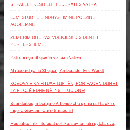
SHPALLET KËSHILLI I FEDERATËS VATRA
LUMI SI UDHË E NDRYSHIM NË POEZINË
AGOLLIANE
ZËMËRIM DHE PAS VDEKJES! DISIDENTI I
PËRHERSHËM…
Patriotë nga Shqipëria vizituan Vatrën
Mirëseardhje në Shqipëri, Ambasador Eric Wendt
KOSOVA E KA FITUAR LUFTËN, POR PAQEN DUHET
TA FITOJË EDHE NË INSTITUCIONE!
Scanderbeg, mburoja e Arbërisë dhe gjeniu ushtarak në
faqet e Giovanni Carlo Saraceni-t
Republika mbi interesat politike: sovraniteti i qytetarëve,