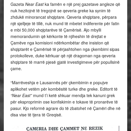
Gazeta
Near East
ka famën e një prej gazetave angleze që
nuk hezitojnë të tregojnë se qeveria greke ka synim të
zhdukë minorancat shqiptare. Qeveria shqiptare, përpara
një sjelljeje të tillë, nuk mund të mbetet indiferente për fatin
e mbi 50,000 shqiptarëve të Çamërisë. Ajo mbylli
memorandumin që kërkonte të njiheshin të drejtat e
Çamëve nga komisioni ndërkombëtar dhe insiston që
shqiptarët e Çamërisë të përjashtohen nga çkembimi sipas
protokolleve, duke kërkuar që një dragoman nga qeveria
shqiptare të marrë pjesë gjatë investigimeve për popullsinë
çame.
“Marrëveshja e Lausannës për çkembimin e popujve
aplikohet vetëm për kombësitë turke dhe greke. Editorit të
“Near East”
mund t’i ketë shkuar mendja tek kanuni grek
për eksproprimin ose konfiskimin e tokave të pronarëve të
pasur. Kjo reformë agrare do të zbatohet në Çamëri dhe në
disa vise të tjera të Greqisë.