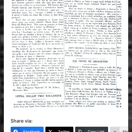
Share via:
Facebook
Twitter
Copy Link
More