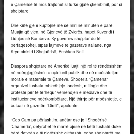
e Çamërisë të mos trajtohet si turke gjatë çkembimit, por si
shqiptare.
Dhe këtë gjë e kuptojnë më së miri në minutën e parë.
Muajin që vjen, në Gjenevë të Zvicrës, hapet Kuvendi i
Lidhjes së Kombeve. Ky guvernw shqiptar do të
përfaqësohej, sipas lajmeve të gazetave italiane, nga
Kryeministri i Shqipërisë, Peshkop Noli.
Diaspora shqiptare në Amerikë luajti një rol të rëndësishëm
në ndërgjegjësimin e opinionit publik dhe në mbështetjen
morale e materiale të Çamëve. Shoqëria “Çamëria”
organizoi fushata mbledhjeje fondesh, mitingje dhe
proteste për të tërhequr vëmendjen e mediave dhe të
institucioneve ndërkombëtare. Një thirrje për mbështetje, e
botuar në gazetën “Dielli”, apelonte:
“Cdo Çam pa përjashtim, anëtar ose jo i Shoqërisë
‘Chameria’, detyrohet të marrë pjesë në këtë fushatë duke
bërë detyrën e tij plotësisht; gjithashtu edhe shqiptarët me