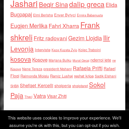
Jashari
dalip greca
Beqir Sina
Elida
Buçpapaj
Enver Bytyci
Elmi Berisha
Ermira Babamusta
Frank
Eugjen Merlika
Fahri Xharra
shkreli
Ilir
Gezim Llojdia
Fritz radovani
Levonja
Interviste
Kolec Traboini
Keze Kozeta Zylo
kosova
Kosove
nderroi jete
Marjana Bulku
ne
Murat Gecaj
Rafaela Prifti
Rafael
Nene Tereza
Kosove
presidenti Nishani
Floqi
Raimonda Moisiu
Ramiz Lushaj
reshat kripa
Sadik Elshani
Sokol
Shefqet Kercelli
shqiperia
shqiptaret
SHBA
Paja
Vatra
Visar Zhiti
Thaci
This website uses cookies to improve your experience. We'll
assume you're ok with this, but you can opt-out if you wish.