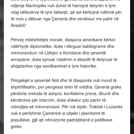
ndjenja filantropike nuk duhet të harrojnë detyrën e tyre
ndaj vëllezërve të tyre fatkeqë, që sot kërkojnë ndihmë për
të mos u dëbuar nga Çameria dhe vendosur me pahir në
Anadoll.”
Përveç mbështetjes morale, diaspora amerikane kërkoi
ndërhyrje diplomatike, duke i dërguar kabllograme dhe
memorandum në Lidhjen e Kombeve dhe qeveritë
evropiane, duke synuar ndalimin e eksodit të detyruar të
shqiptarëve nga vendbanimet e tyre historike.
Përpjekjet e qeverisë Noli dhe të diasporës nuk mund të
shpërfilleshin, por pengesat ishin të mëdha. Qeveria greke
përdorte metoda të ashpra: konfiskime prone, dhunë dhe
kërcënime për internim, duke shkelur çdo parim të
mbrojtjes së minorancave. Për më tepër, Traktati i Lozanës
nuk e përfshinte Çamërinë si objekt i çkembimit të
popullsive, gjë që nënvizonte padrejtësinë e politikave
greke.