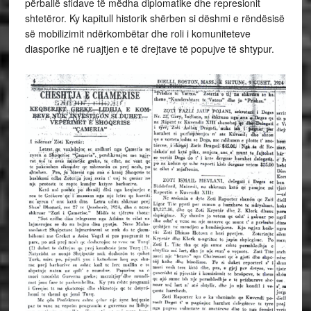
përballë sfidave të mëdha diplomatike dhe represionit
shtetëror. Ky kapitull historik shërben si dëshmi e rëndësisë
së mobilizimit ndërkombëtar dhe roli i komuniteteve
diasporike në ruajtjen e të drejtave të popujve të shtypur.