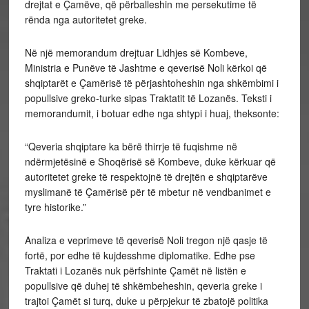
drejtat e Çamëve, që përballeshin me persekutime të
rënda nga autoritetet greke.
Në një memorandum drejtuar Lidhjes së Kombeve,
Ministria e Punëve të Jashtme e qeverisë Noli kërkoi që
shqiptarët e Çamërisë të përjashtoheshin nga shkëmbimi i
popullsive greko-turke sipas Traktatit të Lozanës. Teksti i
memorandumit, i botuar edhe nga shtypi i huaj, theksonte:
“Qeveria shqiptare ka bërë thirrje të fuqishme në
ndërmjetësinë e Shoqërisë së Kombeve, duke kërkuar që
autoritetet greke të respektojnë të drejtën e shqiptarëve
myslimanë të Çamërisë për të mbetur në vendbanimet e
tyre historike.”
Analiza e veprimeve të qeverisë Noli tregon një qasje të
fortë, por edhe të kujdesshme diplomatike. Edhe pse
Traktati i Lozanës nuk përfshinte Çamët në listën e
popullsive që duhej të shkëmbeheshin, qeveria greke i
trajtoi Çamët si turq, duke u përpjekur të zbatojë politika