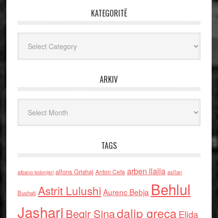
KATEGORITË
Kategoritë
ARKIV
Arkiv
TAGS
arben llalla
alfons Grishaj
Anton Cefa
asllan
albano kolonjari
Behlul
Astrit Lulushi
Aurenc Bebja
Bushati
Jashari
dalip greca
Beqir Sina
Elida