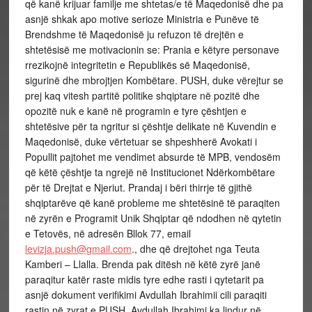
që kanë krijuar familje me shtetas/e të Maqedonisë dhe pa
asnjë shkak apo motive serioze Ministria e Punëve të
Brendshme të Maqedonisë ju refuzon të drejtën e
shtetësisë me motivacionin se: Prania e këtyre personave
rrezikojnë integritetin e Republikës së Maqedonisë,
sigurinë dhe mbrojtjen Kombëtare. PUSH, duke vërejtur se
prej kaq vitesh partitë politike shqiptare në pozitë dhe
opozitë nuk e kanë në programin e tyre çështjen e
shtetësive për ta ngritur si çështje delikate në Kuvendin e
Maqedonisë, duke vërtetuar se shpeshherë Avokati i
Popullit pajtohet me vendimet absurde të MPB, vendosëm
që këtë çështje ta ngrejë në Institucionet Ndërkombëtare
për të Drejtat e Njeriut. Prandaj i bëri thirrje të gjithë
shqiptarëve që kanë probleme me shtetësinë të paraqiten
në zyrën e Programit Unik Shqiptar që ndodhen në qytetin
e Tetovës, në adresën Bllok 77, email
levizja.push@gmail.com
., dhe që drejtohet nga Teuta
Kamberi – Llalla. Brenda pak ditësh në këtë zyrë janë
paraqitur katër raste midis tyre edhe rasti i qytetarit pa
asnjë dokument verifikimi Avdullah Ibrahimii cili paraqiti
rastin në zyrat e PUSH. Avdullah Ibrahimi ka lindur në