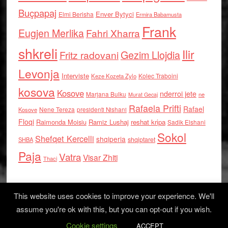
Buçpapaj
Enver Bytyci
Elmi Berisha
Ermira Babamusta
Frank
Eugjen Merlika
Fahri Xharra
shkreli
Ilir
Gezim Llojdia
Fritz radovani
Levonja
Interviste
Kolec Traboini
Keze Kozeta Zylo
kosova
Kosove
nderroi jete
Marjana Bulku
ne
Murat Gecaj
Rafaela Prifti
Rafael
Nene Tereza
Kosove
presidenti Nishani
Floqi
Raimonda Moisiu
Ramiz Lushaj
reshat kripa
Sadik Elshani
Sokol
Shefqet Kercelli
shqiperia
shqiptaret
SHBA
Paja
Vatra
Visar Zhiti
Thaci
This website uses cookies to improve your experience. We'll
assume you're ok with this, but you can opt-out if you wish.
Cookie settings
Log in
ACCEPT