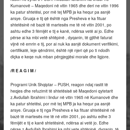
Kumanovë – Maqedoni në vitin 1965 dhe deri ne vitin 1996
ka patur shtetësi, por më tej MPB ja ka hequr pa asnjë
arsye. Gruaja e tij që është nga Presheva e ka fituar
shtetësinë në bazë të martesës me të në vitin 2001, po
ashtu edhe 3 fëmijët e tij e kanë, ndërsa vetë ai jo. Edhe
përse ai ka mbi vetë shtëpinë , dyqanin, të gjithë faturat
vijnë në emrin e tij, por ai nuk ka asnjë dokument verifikimi,
certifikatë, leje qëndrimi, është një njeri që po ti ndodh
diçka e keqe nuk mban përgjegjësi morale dhe ligjore.
/R E A G I M /
Programi Unik Shqiptar – PUSH, reagon ndaj rastit të
heqjes dhe refuzimit të shtetësisë së Maqedoni qytetarit
z.Avdullah Ibrahimi i lindur në vitin 1965 në Kumanovë dhe
ka patur shtetësi, por më tej MPB ja ka hequr pa asnjë
arsye. Gruaja e tij nga Presheva e ka fituar shtetësinë në
bazë të martesës me të në vitin 2001, po ashtu edhe 3
fëmijët e tij e kanë shtetësinë, ndërsa ai vetë jo. Edhe
përse z.Avdullah Ibrahimi ka mbi vete shtëpinë, dyqanin, të