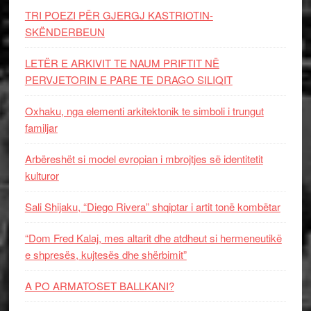
TRI POEZI PËR GJERGJ KASTRIOTIN-
SKËNDERBEUN
LETËR E ARKIVIT TE NAUM PRIFTIT NË
PERVJETORIN E PARE TE DRAGO SILIQIT
Oxhaku, nga elementi arkitektonik te simboli i trungut
familjar
Arbëreshët si model evropian i mbrojtjes së identitetit
kulturor
Sali Shijaku, “Diego Rivera” shqiptar i artit tonë kombëtar
“Dom Fred Kalaj, mes altarit dhe atdheut si hermeneutikë
e shpresës, kujtesës dhe shërbimit”
A PO ARMATOSET BALLKANI?