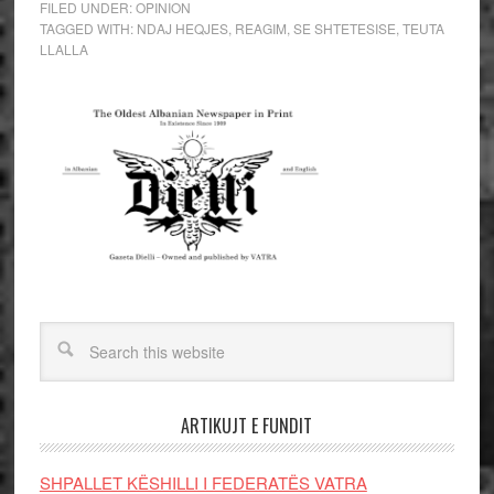
FILED UNDER:
OPINION
TAGGED WITH:
NDAJ HEQJES
,
REAGIM
,
SE SHTETESISE
,
TEUTA
LLALLA
ARTIKUJT E FUNDIT
SHPALLET KËSHILLI I FEDERATËS VATRA