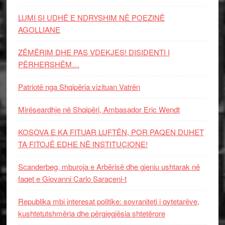
LUMI SI UDHË E NDRYSHIM NË POEZINË
AGOLLIANE
ZËMËRIM DHE PAS VDEKJES! DISIDENTI I
PËRHERSHËM…
Patriotë nga Shqipëria vizituan Vatrën
Mirëseardhje në Shqipëri, Ambasador Eric Wendt
KOSOVA E KA FITUAR LUFTËN, POR PAQEN DUHET
TA FITOJË EDHE NË INSTITUCIONE!
Scanderbeg, mburoja e Arbërisë dhe gjeniu ushtarak në
faqet e Giovanni Carlo Saraceni-t
Republika mbi interesat politike: sovraniteti i qytetarëve,
kushtetutshmëria dhe përgjegjësia shtetërore