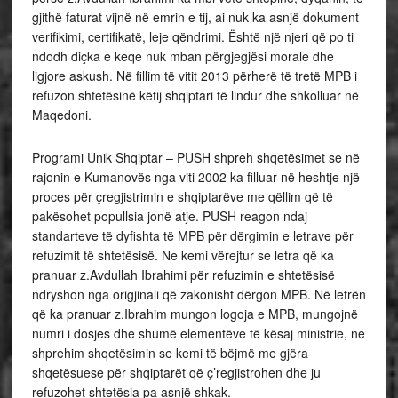
gjithë faturat vijnë në emrin e tij, ai nuk ka asnjë dokument
verifikimi, certifikatë, leje qëndrimi. Është një njeri që po ti
ndodh diçka e keqe nuk mban përgjegjësi morale dhe
ligjore askush. Në fillim të vitit 2013 përherë të tretë MPB i
refuzon shtetësinë këtij shqiptari të lindur dhe shkolluar në
Maqedoni.
Programi Unik Shqiptar – PUSH shpreh shqetësimet se në
rajonin e Kumanovës nga viti 2002 ka filluar në heshtje një
proces për çregjistrimin e shqiptarëve me qëllim që të
pakësohet popullsia jonë atje. PUSH reagon ndaj
standarteve të dyfishta të MPB për dërgimin e letrave për
refuzimit të shtetësisë. Ne kemi vërejtur se letra që ka
pranuar z.Avdullah Ibrahimi për refuzimin e shtetësisë
ndryshon nga origjinali që zakonisht dërgon MPB. Në letrën
që ka pranuar z.Ibrahim mungon logoja e MPB, mungojnë
numri i dosjes dhe shumë elementëve të kësaj ministrie, ne
shprehim shqetësimin se kemi të bëjmë me gjëra
shqetësuese për shqiptarët që ç’regjistrohen dhe ju
refuzohet shtetësia pa asnjë shkak.