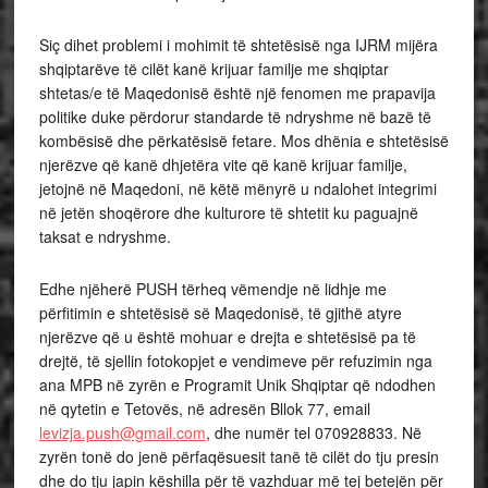
Siç dihet problemi i mohimit të shtetësisë nga IJRM mijëra
shqiptarëve të cilët kanë krijuar familje me shqiptar
shtetas/e të Maqedonisë është një fenomen me prapavija
politike duke përdorur standarde të ndryshme në bazë të
kombësisë dhe përkatësisë fetare. Mos dhënia e shtetësisë
njerëzve që kanë dhjetëra vite që kanë krijuar familje,
jetojnë në Maqedoni, në këtë mënyrë u ndalohet integrimi
në jetën shoqërore dhe kulturore të shtetit ku paguajnë
taksat e ndryshme.
Edhe njëherë PUSH tërheq vëmendje në lidhje me
përfitimin e shtetësisë së Maqedonisë, të gjithë atyre
njerëzve që u është mohuar e drejta e shtetësisë pa të
drejtë, të sjellin fotokopjet e vendimeve për refuzimin nga
ana MPB në zyrën e Programit Unik Shqiptar që ndodhen
në qytetin e Tetovës, në adresën Bllok 77, email
levizja.push@gmail.com
, dhe numër tel 070928833. Në
zyrën tonë do jenë përfaqësuesit tanë të cilët do tju presin
dhe do tju japin këshilla për të vazhduar më tej betejën për