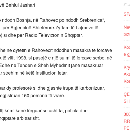
vë Behlul Jashari
SP
 ndodh Bosnja, në Rahovec po ndodh Srebrenica”,
New
8, për Agjencinë Shtetërore-Zyrtare të Lajmeve të
bot
) si dhe për Radio Televizionin Shqiptar.
Kod
dhe në qytetin e Rahovecit ndodhën masakra të forcave
e g
 të vitit 1998, si pasojë e një sulmi të forcave serbe, në
. Edhe në Tehqen e Sheh Myhedinit janë masakruar
Kry
strehim në këtë institucion fetar.
Aka
Ko
uar dy profesorë si dhe gjashtë trupa të karbonizuar,
ÇË
 regjistruan 150 persona të vrarë.
SH
tij krimi kanë treguar se ushtria, policia dhe
30
qiptarë arbitrarisht.
RR
PË