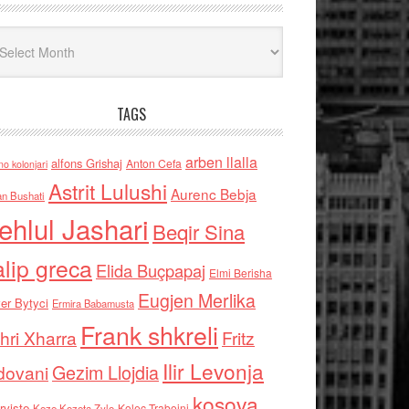
iv
TAGS
arben llalla
alfons Grishaj
Anton Cefa
no kolonjari
Astrit Lulushi
Aurenc Bebja
an Bushati
ehlul Jashari
Beqir Sina
alip greca
Elida Buçpapaj
Elmi Berisha
Eugjen Merlika
er Bytyci
Ermira Babamusta
Frank shkreli
hri Xharra
Fritz
Ilir Levonja
Gezim Llojdia
dovani
kosova
rviste
Kolec Traboini
Keze Kozeta Zylo