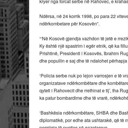
kryer nga forcat serbe në Rahovec, e kraha
Ndërsa, në 24 korrik 1998, po para 22 viteve
ndërkombetare për Kosovën”.
“‘Në Kosovë gjendja vazhdon të jetë e rrezi
Ky është një spastrim i egër etnik, që ka fi
Prishtinë, Presidenti i Kosovës, Ibrahim R
dhe popullin e saj dhe të ndalohet përhapja e
‘Policia serbe nuk po lejon varrosjen e të
organizatave ndërkombëtare dhe kombëtare 
qyteti i Rahovecit dhe rrethinat e tij’, tha 
ka patur bombardime dhe të vrarë, ndërkohë 
‘Bashkësia ndërkombëtare, SHBA dhe Bashki
diplomatikë, por edhe ata ushtarakë, që t
pergjigje të pyetjes së gazetareve.