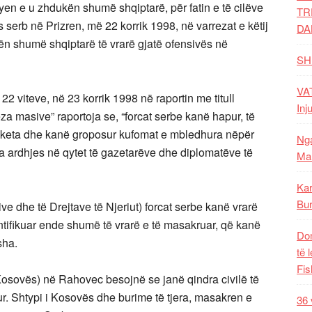
en e u zhdukën shumë shqiptarë, për fatin e të cilëve
TR
 serb në Prizren, më 22 korrik 1998, në varrezat e këtij
DA
n shumë shqiptarë të vrarë gjatë ofensivës në
SH
VAT
2 viteve, në 23 korrik 1998 në raportin me titull
Inj
eza masive” raportoja se, “forcat serbe kanë hapur, të
hketa dhe kanë groposur kufomat e mbledhura nëpër
Nga
ara ardhjes në qytet të gazetarëve dhe diplomatëve të
Mal
Kar
Bur
ve dhe të Drejtave të Njeriut) forcat serbe kanë vrarë
tifikuar ende shumë të vrarë e të masakruar, që kanë
Dom
sha.
të 
Fis
osovës) në Rahovec besojnë se janë qindra civilë të
ur. Shtypi i Kosovës dhe burime të tjera, masakren e
36 