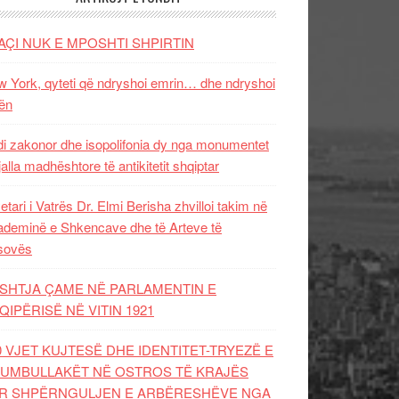
AÇI NUK E MPOSHTI SHPIRTIN
 York, qyteti që ndryshoi emrin… dhe ndryshoi
ën
i zakonor dhe isopolifonia dy nga monumentet
jalla madhështore të antikitetit shqiptar
etari i Vatrës Dr. Elmi Berisha zhvilloi takim në
deminë e Shkencave dhe të Arteve të
sovës
SHTJA ÇAME NË PARLAMENTIN E
QIPËRISË NË VITIN 1921
0 VJET KUJTESË DHE IDENTITET-TRYEZË E
UMBULLAKËT NË OSTROS TË KRAJËS
R SHPËRNGULJEN E ARBËRESHËVE NGA