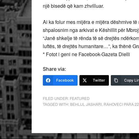
një bisedë që kam zhvilluar.
Ai ka folur mes mijëra e mijëra dëshmive të mb
shpalosnim nga arkivat e Këshillit për Mbrojt
“Janë shkelje të rënda të së drejtës ndërkom
luftës, të drejtës humanitare…”, ka thënë Gr
* Fotot i geni ne Facebook-Gazeta Dielli
Share via:
Facebook
Twitter
Copy Li
FILED UNDER:
FEATURED
TAGGED WITH:
BEHLUL JASHARI
,
RAHOVECI PARA 22