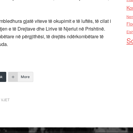
Ko
Nen
ledhura gjatë viteve të okupimit e të luftës, të cilat i
Flo
jen e të Drejtave dhe Lirive të Njeriut në Prishtinë.
Els
bëtare në përgjithësi, të drejtës ndërkombëtare të
So
uda.
nk
More
 VJET