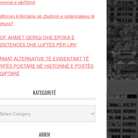
nomia e përfitimit
dihmon krijimtaria në zbulimin e potencialeve të
ehura?
OF. AHMET QERIQI DHE EPOKA E
ZISTENCЁS DHE LUFTЁS PЁR LIRI!
RMAT ALTERNATIVE TË EVIDENTIMIT TË
RIFËS POSTARE NË HISTORINË E POSTËS
QIPTARE
KATEGORITË
egoritë
ARKIV