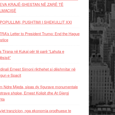
EVA KRAJË-SHESTAN NË ZARË TË
LMACISË
POPULLIMI, PUSHTIMI I SHEKULLIT XXI
RA’s Letter to President Trump: End the Hague
ustice
 Tirana në Kukaj për të parë “Lahuta e
ësisë”
dinali Ernest Simoni rikthehet si dëshmitar në
gun e Spaçit
 Ndre Mjeda, sipas dy figurave monumentale
letrave shqipe, Ernest Koliqit dhe At Gjergj
hta
vjet tranzicion, nga ekonomia prodhuese te