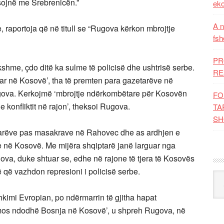
sojnë me Srebrenicën.”
eko
A n
, raportoja që në titull se “Rugova kërkon mbrojtje
fsh
PR
kshme, çdo ditë ka sulme të policisë dhe ushtrisë serbe.
RE
lluar në Kosovë’, tha të premten para gazetarëve në
ugova. Kerkojmë ‘mbrojtje ndërkombëtare për Kosovën
FO
 konfliktit në rajon’, theksoi Rugova.
TA
SH
 vrarëve pas masakrave në Rahovec dhe as ardhjen e
në Kosovë. Me mijëra shqiptarë janë larguar nga
Rugova, duke shtuar se, edhe në rajone të tjera të Kosovës
që vazhdon represioni i policisë serbe.
Kat
mi Evropian, po ndërmarrin të gjitha hapat
ë mos ndodhë Bosnja në Kosovë’, u shpreh Rugova, në