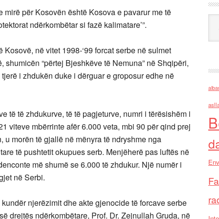
 e mirë për Kosovën është Kosova e pavarur me të
Ark
otektorat ndërkombëtar si fazë kalimatare’”.
ë Kosovë, në vitet 1998-‘99 forcat serbe në sulmet
ë, shumicën “përtej Bjeshkëve të Nemuna” në Shqipëri,
ë tjerë i zhdukën duke i dërguar e groposur edhe në
alba
asll
e të të zhdukurve, të të pagjeturve, numri i tërësishëm i
B
1 viteve mbërrinte afër 6.000 veta, mbi 90 për qind prej
yen, u morën të gjallë në mënyra të ndryshme nga
d
tare të pushtetit okupues serb. Menjëherë pas luftës në
Env
denconte më shumë se 6.000 të zhdukur. Një numër i
gjet në Serbi.
Fa
ra
kundër njerëzimit dhe akte gjenocide të forcave serbe
 së drejtës ndërkombëtare, Prof. Dr. Zejnullah Gruda, në
Inte