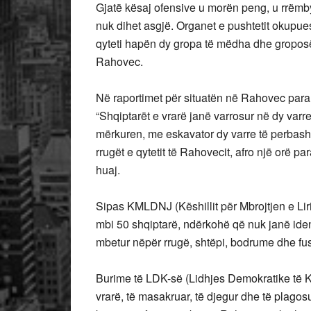
Gjatë kësaj ofensive u morën peng, u rrëmby
nuk dihet asgjë. Organet e pushtetit okupues
qyteti hapën dy gropa të mëdha dhe groposë
Rahovec.
Në raportimet për situatën në Rahovec para 2
“Shqiptarët e vrarë janë varrosur në dy varr
mërkuren, me eskavator dy varre të perbas
rrugët e qytetit të Rahovecit, afro një orë p
huaj.
Sipas KMLDNJ (Këshillit për Mbrojtjen e Liri
mbi 50 shqiptarë, ndërkohë që nuk janë iden
mbetur nëpër rrugë, shtëpi, bodrume dhe fu
Burime të LDK-së (Lidhjes Demokratike të K
vrarë, të masakruar, të djegur dhe të plagos