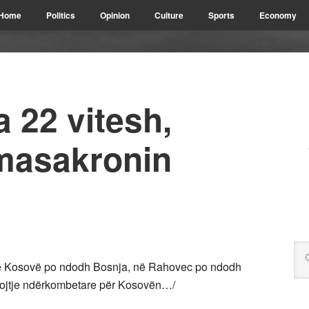
Home
Politics
Opinion
Culture
Sports
Economy
 22 vitesh,
 masakronin
: Në Kosovë po ndodh Bosnja, në Rahovec po ndodh
ojtje ndërkombetare për Kosovën…/