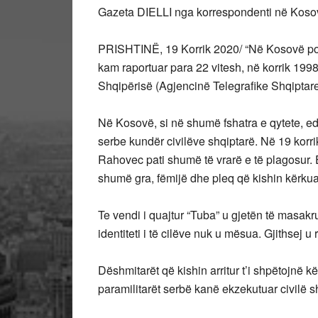
Gazeta DIELLI nga korrespondenti në Koso
PRISHTINË, 19 Korrik 2020/ “Në Kosovë po
kam raportuar para 22 vitesh, në korrik 199
Shqipërisë (Agjencinë Telegrafike Shqiptare
Në Kosovë, si në shumë fshatra e qytete, e
serbe kundër civilëve shqiptarë. Në 19 korrik
Rahovec pati shumë të vrarë e të plagosur
shumë gra, fëmijë dhe pleq që kishin kërkuar 
Te vendi i quajtur “Tuba” u gjetën të masakr
identiteti i të cilëve nuk u mësua. Gjithsej u
Dëshmitarët që kishin arritur t’i shpëtojnë kë
paramilitarët serbë kanë ekzekutuar civilë sh