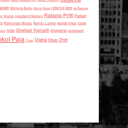
sove
nderroi jete
Marjana Bulku
ne Kosove
Murat Gecaj
Rafaela Prifti
Rafael
e Tereza
presidenti Nishani
qi
Raimonda Moisiu
Ramiz Lushaj
reshat kripa
Sadik
Shefqet Kercelli
shqiperia
hani
shqiptaret
SHBA
kol Paja
Vatra
Visar Zhiti
Thaci