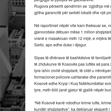
Rugova përseriti qendrimin se ‘zgjidhja më
gjitha garancitë për serbët lokalë dhe një pr
Në raportimet nëpër vite kam theksuar se, n
gjenocidale dëbuan mëse 1 milion shqiptar
vranë e masakruan rreth 12 mijë, e mijëra t
Serbi, apo edhe duke i djegur.
Sipas të dhënave të bashkësive të familjarëv
të zhdukurve të Kosovës pas luftës së para 2
tyre ishin civilë shqiptarë, të cilët u rrëmb
formacionet policore-ushtarake dhe paramili
Kosovë edhe Kryqi i Kuq Ndërkombëtar evi
tyre, rreth 600 janë gjetur të gjallë nëpër bur
“Në Kosovë kanë ndodhur krime lufte, krime 
kundër shqiptarëve”, ka deklaruar eksperti i