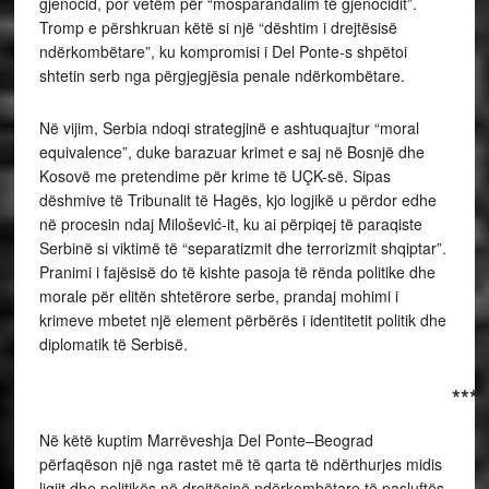
gjenocid, por vetëm për “mosparandalim të gjenocidit”.
Tromp e përshkruan këtë si një “dështim i drejtësisë
ndërkombëtare”, ku kompromisi i Del Ponte-s shpëtoi
shtetin serb nga përgjegjësia penale ndërkombëtare.
Në vijim, Serbia ndoqi strategjinë e ashtuquajtur “moral
equivalence”, duke barazuar krimet e saj në Bosnjë dhe
Kosovë me pretendime për krime të UÇK-së. Sipas
dëshmive të Tribunalit të Hagës, kjo logjikë u përdor edhe
në procesin ndaj Milošević-it, ku ai përpiqej të paraqiste
Serbinë si viktimë të “separatizmit dhe terrorizmit shqiptar”.
Pranimi i fajësisë do të kishte pasoja të rënda politike dhe
morale për elitën shtetërore serbe, prandaj mohimi i
krimeve mbetet një element përbërës i identitetit politik dhe
diplomatik të Serbisë.
***
Në këtë kuptim Marrëveshja Del Ponte–Beograd
përfaqëson një nga rastet më të qarta të ndërthurjes midis
ligjit dhe politikës në drejtësinë ndërkombëtare të pasluftës