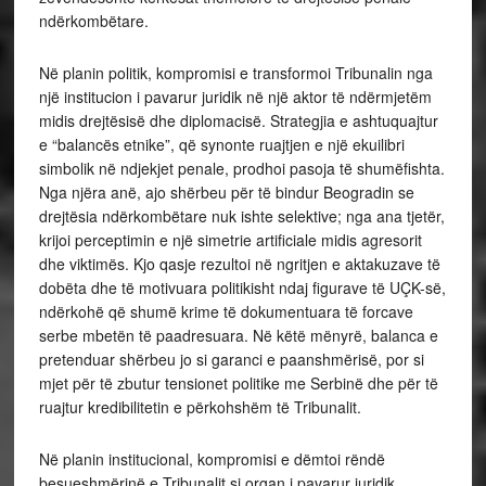
ndërkombëtare.
Në planin politik, kompromisi e transformoi Tribunalin nga
një institucion i pavarur juridik në një aktor të ndërmjetëm
midis drejtësisë dhe diplomacisë. Strategjia e ashtuquajtur
e “balancës etnike”, që synonte ruajtjen e një ekuilibri
simbolik në ndjekjet penale, prodhoi pasoja të shumëfishta.
Nga njëra anë, ajo shërbeu për të bindur Beogradin se
drejtësia ndërkombëtare nuk ishte selektive; nga ana tjetër,
krijoi perceptimin e një simetrie artificiale midis agresorit
dhe viktimës. Kjo qasje rezultoi në ngritjen e aktakuzave të
dobëta dhe të motivuara politikisht ndaj figurave të UÇK-së,
ndërkohë që shumë krime të dokumentuara të forcave
serbe mbetën të paadresuara. Në këtë mënyrë, balanca e
pretenduar shërbeu jo si garanci e paanshmërisë, por si
mjet për të zbutur tensionet politike me Serbinë dhe për të
ruajtur kredibilitetin e përkohshëm të Tribunalit.
Në planin institucional, kompromisi e dëmtoi rëndë
besueshmërinë e Tribunalit si organ i pavarur juridik.