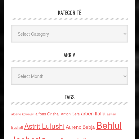
KATEGORITË
Kategoritë
ARKIV
Arkiv
TAGS
arben llalla
alfons Grishaj
Anton Cefa
asllan
albano kolonjari
Behlul
Astrit Lulushi
Aurenc Bebja
Bushati