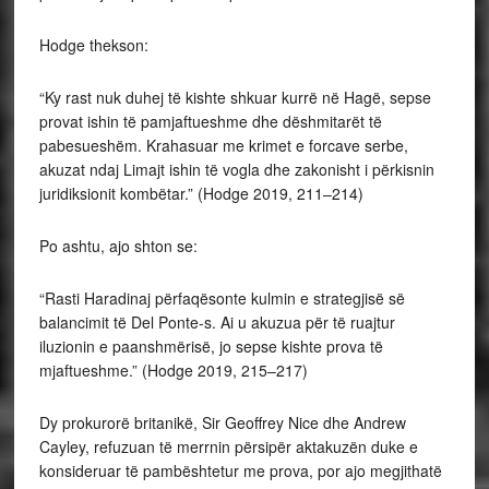
Hodge thekson:
“Ky rast nuk duhej të kishte shkuar kurrë në Hagë, sepse
provat ishin të pamjaftueshme dhe dëshmitarët të
pabesueshëm. Krahasuar me krimet e forcave serbe,
akuzat ndaj Limajt ishin të vogla dhe zakonisht i përkisnin
juridiksionit kombëtar.” (Hodge 2019, 211–214)
Po ashtu, ajo shton se:
“Rasti Haradinaj përfaqësonte kulmin e strategjisë së
balancimit të Del Ponte-s. Ai u akuzua për të ruajtur
iluzionin e paanshmërisë, jo sepse kishte prova të
mjaftueshme.” (Hodge 2019, 215–217)
Dy prokurorë britanikë, Sir Geoffrey Nice dhe Andrew
Cayley, refuzuan të merrnin përsipër aktakuzën duke e
konsideruar të pambështetur me prova, por ajo megjithatë