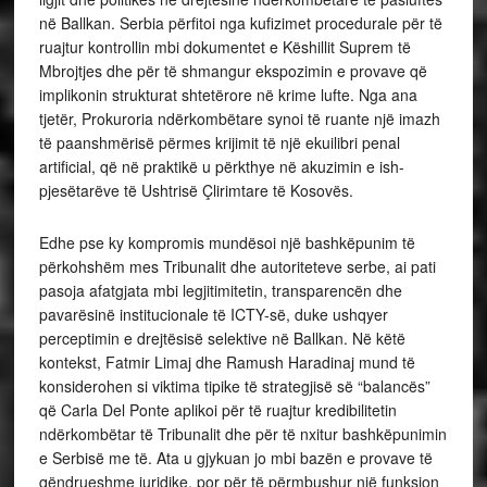
në Ballkan. Serbia përfitoi nga kufizimet procedurale për të
ruajtur kontrollin mbi dokumentet e Këshillit Suprem të
Mbrojtjes dhe për të shmangur ekspozimin e provave që
implikonin strukturat shtetërore në krime lufte. Nga ana
tjetër, Prokuroria ndërkombëtare synoi të ruante një imazh
të paanshmërisë përmes krijimit të një ekuilibri penal
artificial, që në praktikë u përkthye në akuzimin e ish-
pjesëtarëve të Ushtrisë Çlirimtare të Kosovës.
Edhe pse ky kompromis mundësoi një bashkëpunim të
përkohshëm mes Tribunalit dhe autoriteteve serbe, ai pati
pasoja afatgjata mbi legjitimitetin, transparencën dhe
pavarësinë institucionale të ICTY-së, duke ushqyer
perceptimin e drejtësisë selektive në Ballkan. Në këtë
kontekst, Fatmir Limaj dhe Ramush Haradinaj mund të
konsiderohen si viktima tipike të strategjisë së “balancës”
që Carla Del Ponte aplikoi për të ruajtur kredibilitetin
ndërkombëtar të Tribunalit dhe për të nxitur bashkëpunimin
e Serbisë me të. Ata u gjykuan jo mbi bazën e provave të
qëndrueshme juridike, por për të përmbushur një funksion