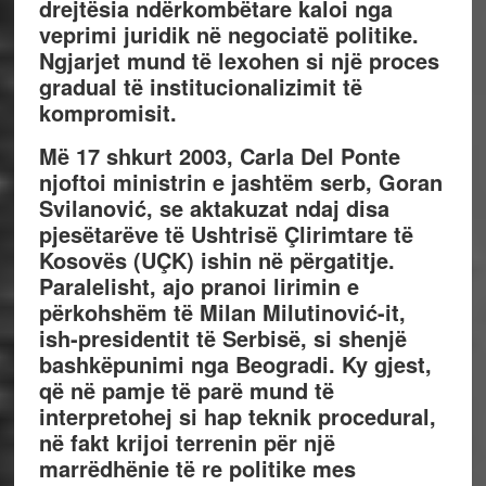
drejtësia ndërkombëtare kaloi nga
veprimi juridik në negociatë politike.
Ngjarjet mund të lexohen si një proces
gradual të institucionalizimit të
kompromisit.
Më 17 shkurt 2003, Carla Del Ponte
njoftoi ministrin e jashtëm serb, Goran
Svilanović, se aktakuzat ndaj disa
pjesëtarëve të Ushtrisë Çlirimtare të
Kosovës (UÇK) ishin në përgatitje.
Paralelisht, ajo pranoi lirimin e
përkohshëm të Milan Milutinović-it,
ish-presidentit të Serbisë, si shenjë
bashkëpunimi nga Beogradi. Ky gjest,
që në pamje të parë mund të
interpretohej si hap teknik procedural,
në fakt krijoi terrenin për një
marrëdhënie të re politike mes