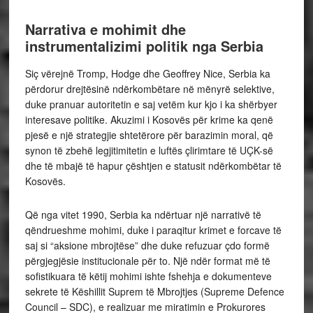
Narrativa e mohimit dhe
instrumentalizimi politik nga Serbia
Siç vërejnë Tromp, Hodge dhe Geoffrey Nice, Serbia ka
përdorur drejtësinë ndërkombëtare në mënyrë selektive,
duke pranuar autoritetin e saj vetëm kur kjo i ka shërbyer
interesave politike. Akuzimi i Kosovës për krime ka qenë
pjesë e një strategjie shtetërore për barazimin moral, që
synon të zbehë legjitimitetin e luftës çlirimtare të UÇK-së
dhe të mbajë të hapur çështjen e statusit ndërkombëtar të
Kosovës.
Që nga vitet 1990, Serbia ka ndërtuar një narrativë të
qëndrueshme mohimi, duke i paraqitur krimet e forcave të
saj si “aksione mbrojtëse” dhe duke refuzuar çdo formë
përgjegjësie institucionale për to. Një ndër format më të
sofistikuara të këtij mohimi ishte fshehja e dokumenteve
sekrete të Këshillit Suprem të Mbrojtjes (Supreme Defence
Council – SDC), e realizuar me miratimin e Prokurores