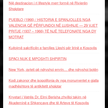
Një destinacion i ri lifestyle merr formë në Rivierën
Shqiptare
PUEBLO (1966) / HISTORIA E SPANJOLLES NGA
VALENCIA QË PËRFUNDOI NË LUSHNJE — 29 VJET
PRITJE (1937 – 1966) TË NJË TELEFONATE NGA DY
MOTRAT
Kujtojmë sakrificën e familjes Lleshi për lirinë e Kosovës
SPAÇI NUK E MPOSHTI SHPIRTIN
New York, qyteti që ndryshoi emrin… dhe ndryshoi botën
Kodi zakonor dhe isopolifonia dy nga monumentet e gjalla
madhështore të antikitetit shqiptar
Kryetari i Vatrës Dr. Elmi Berisha zhvilloi takim në
Akademinë e Shkencave dhe të Arteve të Kosovës