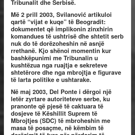
Tribunalit dhe Serbisë.
Më 2 prill 2003, Svilanović artikuloi
qartë “vijat e kuqe” të Beogradit:
dokumentet që implikonin zinxhirin
komandues të ushtrisë dhe shtetit serb
nuk do të dorëzoheshin në asnjë
rrethanë. Kjo shënoi momentin kur
bashkëpunimi me Tribunalin u
kushtëzua nga ruajtja e sekreteve
shtetërore dhe nga mbrojtja e figurave
të larta politike e ushtarake.
Në maj 2003, Del Ponte i dërgoi një
letër zyrtare autoriteteve serbe, ku
pranonte që pjesë të caktuara të
dosjeve të Këshillit Suprem të
Mbrojtjes (SDC) të mbroheshin me
masa të posaçme, në këmbim të
dorëzimit të tyre për përdorim të