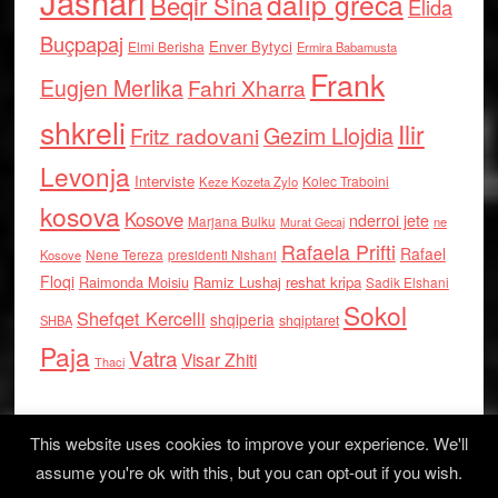
Jashari
dalip greca
Beqir Sina
Elida
Buçpapaj
Enver Bytyci
Elmi Berisha
Ermira Babamusta
Frank
Eugjen Merlika
Fahri Xharra
shkreli
Ilir
Gezim Llojdia
Fritz radovani
Levonja
Interviste
Kolec Traboini
Keze Kozeta Zylo
kosova
Kosove
nderroi jete
Marjana Bulku
ne
Murat Gecaj
Rafaela Prifti
Rafael
Nene Tereza
Kosove
presidenti Nishani
Floqi
Raimonda Moisiu
Ramiz Lushaj
reshat kripa
Sadik Elshani
Sokol
Shefqet Kercelli
shqiperia
shqiptaret
SHBA
Paja
Vatra
Visar Zhiti
Thaci
This website uses cookies to improve your experience. We'll
assume you're ok with this, but you can opt-out if you wish.