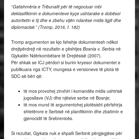
“Gatishmëria e Tribunalit për të negociuar mbi
deklasifikimin e dokumenteve kyçe ushtarake e dobësoi
autoritetin e tij dhe e zbehu vijën ndarëse midis ligjit dhe
diplomacisë.” (Tromp, 2016, f. 182)
Tromp argumenton se kjo fshehje dokumentesh ndikoi
drejtpërdrejt në rezultatin e çështjes
Bosnia v. Serbia
në
Gjykatën Ndërkombëtare të Drejtësisë (2007).
Për shkak se ICJ përdori si burim kryesor dokumentet e
publikuara nga ICTY, mungesa e versioneve të plota të
SDC-së bëri që:
të mos provohej zinxhiri i komandës midis ushtrisë
jugosllave (VJ) dhe njësive serbe në Bosnje;
të mos mund të argumentohej plotësisht përfshirja
shtetërore e Serbisë në planifikimin dhe zbatimin e
gjenocidit të Srebrenicës.
Si rezultat, Gjykata nuk e shpalli Serbinë përgjegjëse për