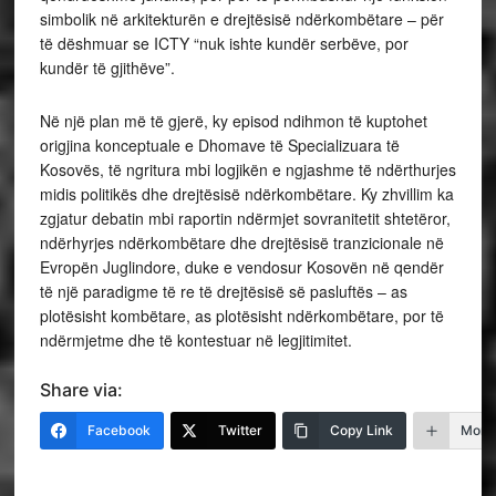
simbolik në arkitekturën e drejtësisë ndërkombëtare – për
të dëshmuar se ICTY “nuk ishte kundër serbëve, por
kundër të gjithëve”.
Në një plan më të gjerë, ky episod ndihmon të kuptohet
origjina konceptuale e Dhomave të Specializuara të
Kosovës, të ngritura mbi logjikën e ngjashme të ndërthurjes
midis politikës dhe drejtësisë ndërkombëtare. Ky zhvillim ka
zgjatur debatin mbi raportin ndërmjet sovranitetit shtetëror,
ndërhyrjes ndërkombëtare dhe drejtësisë tranzicionale në
Evropën Juglindore, duke e vendosur Kosovën në qendër
të një paradigme të re të drejtësisë së pasluftës – as
plotësisht kombëtare, as plotësisht ndërkombëtare, por të
ndërmjetme dhe të kontestuar në legjitimitet.
Share via:
Facebook
Twitter
Copy Link
More