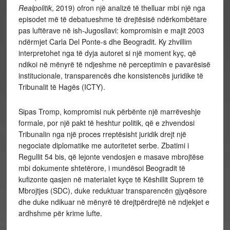
Realpolitik
, 2019) ofron një analizë të thelluar mbi një nga
episodet më të debatueshme të drejtësisë ndërkombëtare
pas luftërave në ish-Jugosllavi: kompromisin e majit 2003
ndërmjet Carla Del Ponte-s dhe Beogradit. Ky zhvillim
interpretohet nga të dyja autoret si një moment kyç, që
ndikoi në mënyrë të ndjeshme në perceptimin e pavarësisë
institucionale, transparencës dhe konsistencës juridike të
Tribunalit të Hagës (ICTY).
Sipas Tromp, kompromisi nuk përbënte një marrëveshje
formale, por një pakt të heshtur politik, që e zhvendosi
Tribunalin nga një proces rreptësisht juridik drejt një
negociate diplomatike me autoritetet serbe. Zbatimi i
Regullit 54 bis, që lejonte vendosjen e masave mbrojtëse
mbi dokumente shtetërore, i mundësoi Beogradit të
kufizonte qasjen në materialet kyçe të Këshillit Suprem të
Mbrojtjes (SDC), duke reduktuar transparencën gjyqësore
dhe duke ndikuar në mënyrë të drejtpërdrejtë në ndjekjet e
ardhshme për krime lufte.