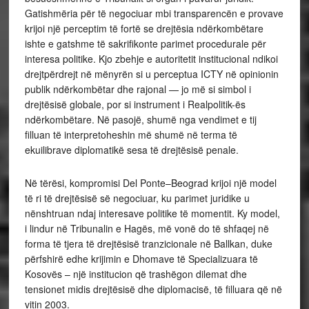
Gatishmëria për të negociuar mbi transparencën e provave
krijoi një perceptim të fortë se drejtësia ndërkombëtare
ishte e gatshme të sakrifikonte parimet procedurale për
interesa politike. Kjo zbehje e autoritetit institucional ndikoi
drejtpërdrejt në mënyrën si u perceptua ICTY në opinionin
publik ndërkombëtar dhe rajonal — jo më si simbol i
drejtësisë globale, por si instrument i Realpolitik-ës
ndërkombëtare. Në pasojë, shumë nga vendimet e tij
filluan të interpretoheshin më shumë në terma të
ekuilibrave diplomatikë sesa të drejtësisë penale.
Në tërësi, kompromisi Del Ponte–Beograd krijoi një model
të ri të drejtësisë së negociuar, ku parimet juridike u
nënshtruan ndaj interesave politike të momentit. Ky model,
i lindur në Tribunalin e Hagës, më vonë do të shfaqej në
forma të tjera të drejtësisë tranzicionale në Ballkan, duke
përfshirë edhe krijimin e Dhomave të Specializuara të
Kosovës – një institucion që trashëgon dilemat dhe
tensionet midis drejtësisë dhe diplomacisë, të filluara që në
vitin 2003.