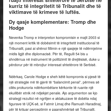
kurriz të integritetit të Tribunalit dhe të
viktimave të krimeve të luftës.
Dy qasje komplementare: Tromp dhe
Hodge
Nevenka Tromp e interpreton kompromisin e majit 2003 si
një moment kritik të dobësimit të integritetit institucional të
Tribunalit, pasi ai shënoi fillimin e një qasjeje të ndërmjetme
midis ligjit dhe diplomacisë. Për të, Regulli 54 bis u
shndërrua në instrument të politizimit të drejtësisë, duke u
përdorur për të mbrojtur interesat shtetërore të Serbisë.
Ndërkaq, Carole Hodge e sheh këtë kompromis si pjesë të
një strategjie më të gjerë të “balancimit penal”, përmes së
cilës prokuroria ndërkombëtare kërkonte të ruante një
ekuilibër etnik në ndjekjet penale. Ajo argumenton se kjo
strategji rezultoi në ngritjen e aktakuzave të dobëta ndaj
figurave të UÇK-së, si Fatmir Limaj dhe Ramush Haradinaj,
për të krijuar perceptimin e paanshmërisë së Tribunalit.