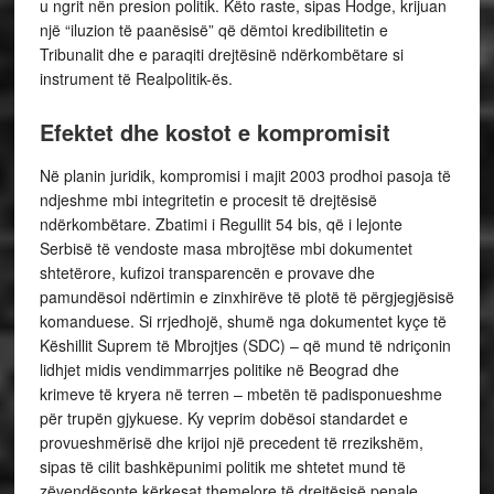
u ngrit nën presion politik. Këto raste, sipas Hodge, krijuan
një “iluzion të paanësisë” që dëmtoi kredibilitetin e
Tribunalit dhe e paraqiti drejtësinë ndërkombëtare si
instrument të Realpolitik-ës.
Efektet dhe kostot e kompromisit
Në planin juridik, kompromisi i majit 2003 prodhoi pasoja të
ndjeshme mbi integritetin e procesit të drejtësisë
ndërkombëtare. Zbatimi i Regullit 54 bis, që i lejonte
Serbisë të vendoste masa mbrojtëse mbi dokumentet
shtetërore, kufizoi transparencën e provave dhe
pamundësoi ndërtimin e zinxhirëve të plotë të përgjegjësisë
komanduese. Si rrjedhojë, shumë nga dokumentet kyçe të
Këshillit Suprem të Mbrojtjes (SDC) – që mund të ndriçonin
lidhjet midis vendimmarrjes politike në Beograd dhe
krimeve të kryera në terren – mbetën të padisponueshme
për trupën gjykuese. Ky veprim dobësoi standardet e
provueshmërisë dhe krijoi një precedent të rrezikshëm,
sipas të cilit bashkëpunimi politik me shtetet mund të
zëvendësonte kërkesat themelore të drejtësisë penale