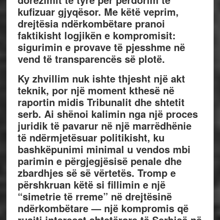
kufizuar gjyqësor. Me këtë veprim,
drejtësia ndërkombëtare pranoi
faktikisht logjikën e kompromisit:
sigurimin e provave të pjesshme në
vend të transparencës së plotë.
Ky zhvillim nuk ishte thjesht një akt
teknik, por një moment kthesë në
raportin midis Tribunalit dhe shtetit
serb. Ai shënoi kalimin nga një proces
juridik të pavarur në një marrëdhënie
të ndërmjetësuar politikisht, ku
bashkëpunimi minimal u vendos mbi
parimin e përgjegjësisë penale dhe
zbardhjes së së vërtetës. Tromp e
përshkruan këtë si fillimin e një
“simetrie të rreme” në drejtësinë
ndërkombëtare — një kompromis që
ruajti interesat shtetërore të Serbisë në