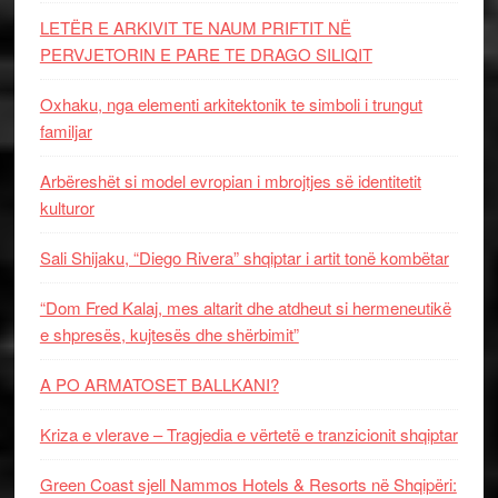
LETËR E ARKIVIT TE NAUM PRIFTIT NË
PERVJETORIN E PARE TE DRAGO SILIQIT
Oxhaku, nga elementi arkitektonik te simboli i trungut
familjar
Arbëreshët si model evropian i mbrojtjes së identitetit
kulturor
Sali Shijaku, “Diego Rivera” shqiptar i artit tonë kombëtar
“Dom Fred Kalaj, mes altarit dhe atdheut si hermeneutikë
e shpresës, kujtesës dhe shërbimit”
A PO ARMATOSET BALLKANI?
Kriza e vlerave – Tragjedia e vërtetë e tranzicionit shqiptar
Green Coast sjell Nammos Hotels & Resorts në Shqipëri: