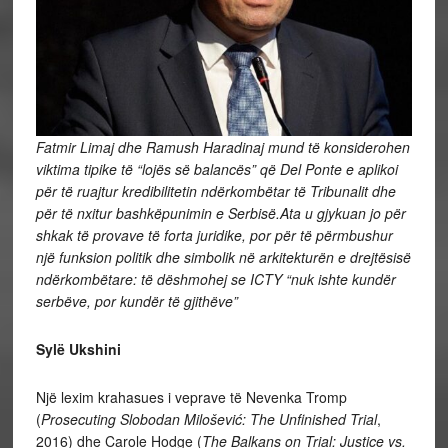
Fatmir Limaj dhe Ramush Haradinaj mund të konsiderohen
viktima tipike të “lojës së balancës” që Del Ponte e aplikoi
për të ruajtur kredibilitetin ndërkombëtar të Tribunalit dhe
për të nxitur bashkëpunimin e Serbisë.Ata u gjykuan jo për
shkak të provave të forta juridike, por për të përmbushur
një funksion politik dhe simbolik në arkitekturën e drejtësisë
ndërkombëtare: të dëshmohej se ICTY “nuk ishte kundër
serbëve, por kundër të gjithëve”
Sylë Ukshini
Një lexim krahasues i veprave të Nevenka Tromp
(
Prosecuting Slobodan Milošević: The Unfinished Trial
,
2016) dhe Carole Hodge (
The Balkans on Trial: Justice vs.