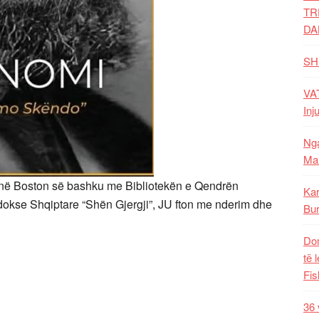
TR
DA
SH
VAT
Inj
Nga
Mal
në Boston së bashku me Bibliotekën e Qendrën
Kar
dokse Shqiptare “Shën Gjergji”, JU fton me nderim dhe
Bur
Dom
të 
Fis
36 