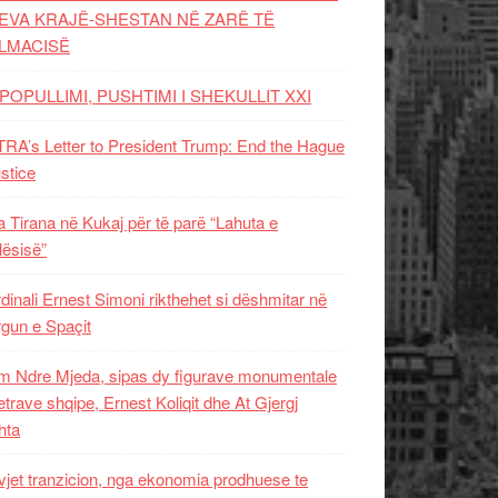
EVA KRAJË-SHESTAN NË ZARË TË
LMACISË
POPULLIMI, PUSHTIMI I SHEKULLIT XXI
RA’s Letter to President Trump: End the Hague
ustice
 Tirana në Kukaj për të parë “Lahuta e
ësisë”
dinali Ernest Simoni rikthehet si dëshmitar në
gun e Spaçit
 Ndre Mjeda, sipas dy figurave monumentale
letrave shqipe, Ernest Koliqit dhe At Gjergj
hta
vjet tranzicion, nga ekonomia prodhuese te