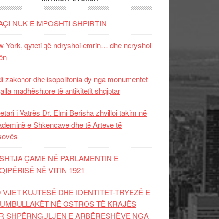
AÇI NUK E MPOSHTI SHPIRTIN
 York, qyteti që ndryshoi emrin… dhe ndryshoi
ën
i zakonor dhe isopolifonia dy nga monumentet
jalla madhështore të antikitetit shqiptar
etari i Vatrës Dr. Elmi Berisha zhvilloi takim në
deminë e Shkencave dhe të Arteve të
sovës
SHTJA ÇAME NË PARLAMENTIN E
QIPËRISË NË VITIN 1921
0 VJET KUJTESË DHE IDENTITET-TRYEZË E
UMBULLAKËT NË OSTROS TË KRAJËS
R SHPËRNGULJEN E ARBËRESHËVE NGA