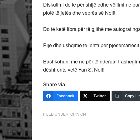
Diskutimi do të përfshijë edhe vëllimin e parë
plotë të jetës dhe veprës së Nolit.
Do të ketë libra për të gjithë me autograf n
Pije dhe ushqime të lehta për pjesëmarrësi
Bashkohuni me ne për të nderuar trashëgimin
dëshironte vetë Fan S. Noli!
Share via:
Facebook
Twitter
Copy Li
FILED UNDER:
OPINION