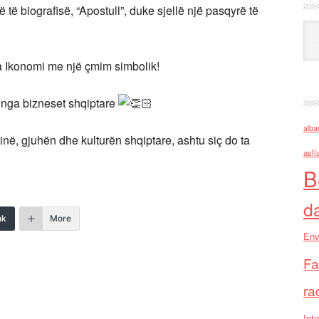
 të biografisë, “Apostull”, duke sjellë një pasqyrë të
Ark
ga Ikonomi me një çmim simbolik!
t nga bizneset shqiptare
alba
ë, gjuhën dhe kulturën shqiptare, ashtu siç do ta
asll
B
d
nk
More
Env
Fa
ra
Inte