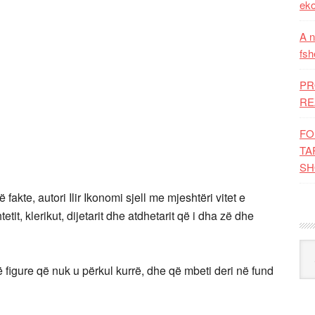
eko
A n
fsh
PR
RE
FO
TA
SH
fakte, autori Ilir Ikonomi sjell me mjeshtëri vitet e
tit, klerikut, dijetarit dhe atdhetarit që i dha zë dhe
Kat
ë figure që nuk u përkul kurrë, dhe që mbeti deri në fund