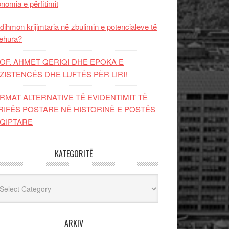
nomia e përfitimit
dihmon krijimtaria në zbulimin e potencialeve të
ehura?
OF. AHMET QERIQI DHE EPOKA E
ZISTENCЁS DHE LUFTЁS PЁR LIRI!
RMAT ALTERNATIVE TË EVIDENTIMIT TË
RIFËS POSTARE NË HISTORINË E POSTËS
QIPTARE
KATEGORITË
egoritë
ARKIV