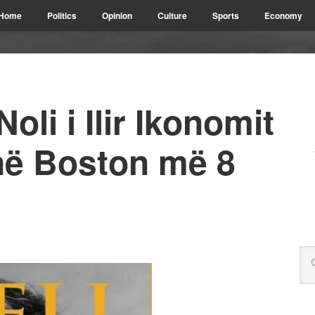
Home
Politics
Opinion
Culture
Sports
Economy
oli i Ilir Ikonomit
ë Boston më 8