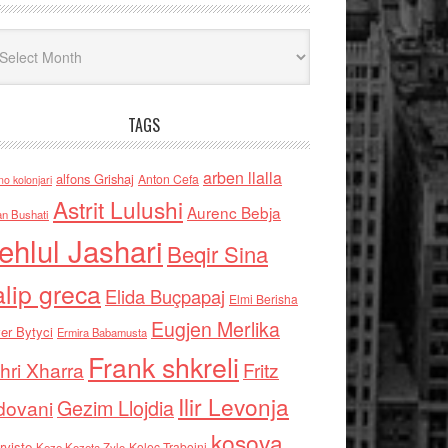
iv
TAGS
arben llalla
alfons Grishaj
Anton Cefa
no kolonjari
Astrit Lulushi
Aurenc Bebja
an Bushati
ehlul Jashari
Beqir Sina
alip greca
Elida Buçpapaj
Elmi Berisha
Eugjen Merlika
er Bytyci
Ermira Babamusta
Frank shkreli
hri Xharra
Fritz
Ilir Levonja
Gezim Llojdia
dovani
kosova
rviste
Kolec Traboini
Keze Kozeta Zylo