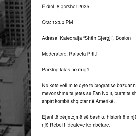
E diel, 8 qershor 2025
Ora: 12:00 PM
Adresa: Katedralja “Shën Gjergji”, Boston
Moderatore: Rafaela Prifti
Parking falas në rrugë
Në këtë vëllim të dytë të biografisë bazuar në 
mëvonshme të jetës së Fan Nolit, burrit të shte
shpirt kombit shqiptar në Amerikë.
Ejani të përjetojmë së bashku historinë e nj
një Rebel i idealeve kombëtare.