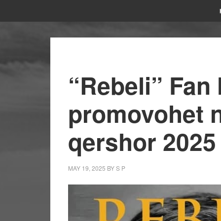
“Rebeli” Fan N
promovohet n
qershor 2025
MAY 19, 2025
BY
S P