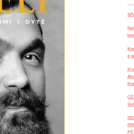
SP
New
bot
Kod
e g
Kry
Aka
Ko
ÇË
SH
30
RR
PË