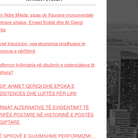
 Ndre Mjeda, sipas dy figurave monumentale
letrave shqipe, Ernest Koliqit dhe At Gjergj
hta
vjet tranzicion, nga ekonomia prodhuese te
nomia e përfitimit
dihmon krijimtaria në zbulimin e potencialeve të
ehura?
OF. AHMET QERIQI DHE EPOKA E
ZISTENCЁS DHE LUFTЁS PЁR LIRI!
RMAT ALTERNATIVE TË EVIDENTIMIT TË
RIFËS POSTARE NË HISTORINË E POSTËS
QIPTARE
Ë SPROVË E GUXIMSHME PERFORMIZMI…