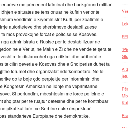
cenareve me precedent kriminal dhe background militar
𝐕𝐞
hjen e situates se tensionuar ne kufirin verior te
um vendimin e kryeministrit Kurti, per zbatimin e
Lek
thirrje autoriteteve dhe sherbimeve destabilizuese
 te mos provokojne forcat e policise se Kosoves.
FE
 nga administrata e Rusise per te destabilizuar ne
edonine e Veriut, ne Malin e Zi dhe ne vende te tjera te
“Pi
 veshtire te distancohet nga ndikimi dhe urdherat e
Glo
es te cilin qeveria e Kosoves dhe e Shqiperise duhet ta
A d
 gjithe forumet dhe organizatat nderkombetare. Ne te
jet
erike do te beje çdo perpjekje per informimin dhe
he Kongresin Amerikan ne lidhje me veprimtarine
Për
sove. Si perfundim, mbeshtesim me force policine e
Mba
rit shqiptar per te ruajtur qetesine dhe per te kontribuar
Kul
ne pikat kufitare me Serbine duke respektuar
Pse
ipas standarteve Europiane dhe demokratike.