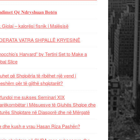
𝐝𝐢𝐦𝐞𝐭 𝐐𝐞̈ 𝐍𝐝𝐫𝐲𝐬𝐡𝐮𝐚𝐧 𝐁𝐨𝐭𝐞̈𝐧
 Gjolaj – kalorësi fisnik i Malësisë
DERATA VATRA SHPALLË KRYESINË
nocchio’s Harvard” by Tertini Set to Make a
bal Slice
uhet që Shqipëria të ribëhet një vend i
ueshëm për të gjithë shqiptarët?
fundoi me sukses Seminari XIX
rëkombëtar i Mësuesve të Gjuhës Shqipe dhe
turës Shqiptare në Diasporë dhe në Mërgatë
 dhe kush e vrau Hasan Riza Pashën?