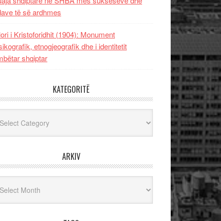
uaja shqiptare në SHBA mes sukseseve dhe
dave të së ardhmes
lori i Kristoforidhit (1904): Monument
sikografik, etnogjeografik dhe i identitetit
bëtar shqiptar
KATEGORITË
egoritë
ARKIV
iv