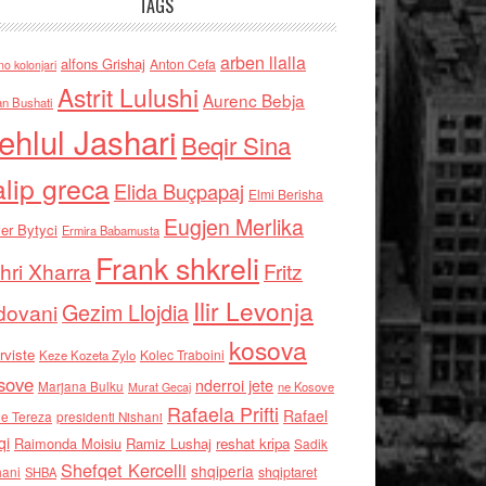
TAGS
arben llalla
alfons Grishaj
Anton Cefa
no kolonjari
Astrit Lulushi
Aurenc Bebja
an Bushati
ehlul Jashari
Beqir Sina
alip greca
Elida Buçpapaj
Elmi Berisha
Eugjen Merlika
er Bytyci
Ermira Babamusta
Frank shkreli
hri Xharra
Fritz
Ilir Levonja
Gezim Llojdia
dovani
kosova
rviste
Kolec Traboini
Keze Kozeta Zylo
sove
nderroi jete
Marjana Bulku
ne Kosove
Murat Gecaj
Rafaela Prifti
Rafael
e Tereza
presidenti Nishani
qi
Raimonda Moisiu
Ramiz Lushaj
reshat kripa
Sadik
Shefqet Kercelli
shqiperia
hani
shqiptaret
SHBA