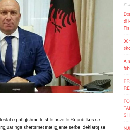
Dom
të 
Fis
36 
eko
A n
fsh
PR
RE
FO
TA
SH
estat e paligjshme te shtetasve te Republikes se
igjuar nga sherbimet inteligjente serbe, deklaroj se
NJ