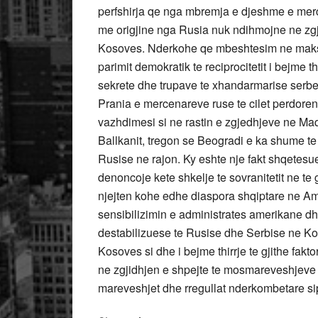
perfshirja qe nga mbremja e djeshme e mer
me origjine nga Rusia nuk ndihmojne ne zgjid
Kosoves. Nderkohe qe mbeshtesim ne maksim
parimit demokratik te reciprocitetit i bejme 
sekrete dhe trupave te xhandarmarise serbe
Prania e mercenareve ruse te cilet perdoren
vazhdimesi si ne rastin e zgjedhjeve ne Maq
Ballkanit, tregon se Beogradi e ka shume te
Rusise ne rajon. Ky eshte nje fakt shqetesu
denoncoje kete shkelje te sovranitetit ne te
njejten kohe edhe diaspora shqiptare ne Am
sensibilizimin e administrates amerikane d
destabilizuese te Rusise dhe Serbise ne Ko
Kosoves si dhe i bejme thirrje te gjithe fakto
ne zgjidhjen e shpejte te mosmareveshjeve 
mareveshjet dhe rregullat nderkombetare s