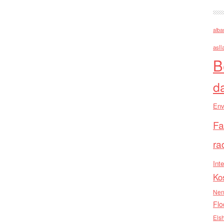
alba
asll
B
d
Env
Fa
ra
Inte
Ko
Nen
Flo
Els