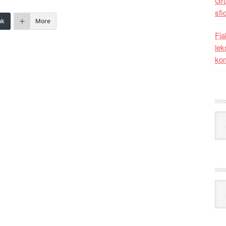
Gr
sfi
nk
More
Fja
lek
kom
Kat
Ark