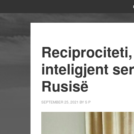
Reciprociteti
inteligjent se
Rusisë
SEPTEMBER 25, 2021
BY
S P