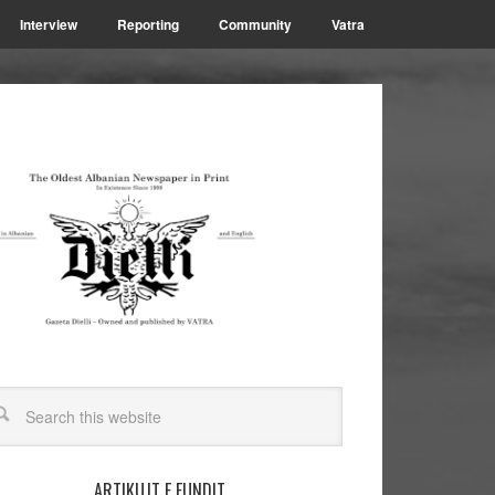
Interview
Reporting
Community
Vatra
ARTIKUJT E FUNDIT