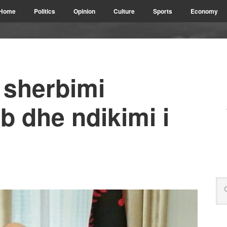
Home
Politics
Opinion
Culture
Sports
Economy
, sherbimi
rb dhe ndikimi i