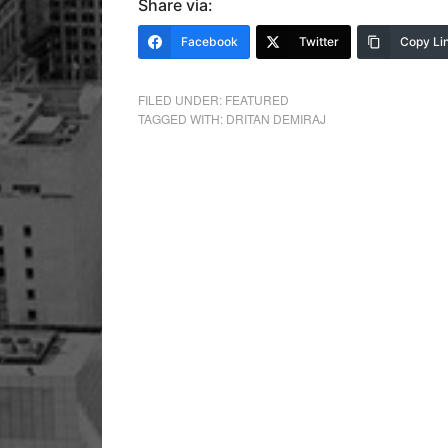
Share via:
Facebook
Twitter
Copy Li
FILED UNDER:
FEATURED
TAGGED WITH:
DRITAN DEMIRAJ