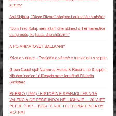
kulturor
Sali Shijaku, “Diego Rivera” shqiptar i artit tonë kombëtar
“Dom Fred Kalaj, mes altarit dhe atdheut si hermeneutikë
e shpresës, kujtesës dhe shërbimit”
A PO ARMATOSET BALLKANI?
Kriza e vlerave – Tragjedia e vërtetë e tranzicionit shqiptar
Green Coast sjell Nammos Hotels & Resorts në Shqipëri:
Një destinacion i ri lifestyle merr formë në Rivierën
Shqiptare
PUEBLO (1966) / HISTORIA E SPANJOLLES NGA
VALENCIA QË PËRFUNDOI NË LUSHNJE — 29 VJET
PRITJE (1937 – 1966) TË NJË TELEFONATE NGA DY
MOTRAT