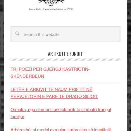
ARTIKUJT E FUNDIT
TRI POEZI PËR GJERGJ KASTRIOTIN-
SKËNDERBEUN
LETËR E ARKIVIT TE NAUM PRIFTIT NË
PERVJETORIN E PARE TE DRAGO SILIQIT
Oxhaku, nga elementi arkitektonik te simboli i trungut
familjar
Arbëreshët si model evropian i mbrojtjes së identitetit