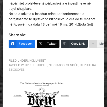
nëpërmjet projekteve të përbashkëta e investimeve në
trojet shqiptare.
Në këto takime u bisedua edhe për konferencën e
përgjithshme të rrjeteve të bizneseve, e cila do të mbahet
në Kosovë, nga data 16 deri më 18 maj 2014.(Bota Sot)
Share via:
Facebook
Twitter
Copy Link
More
FILED UNDER:
KOMUNITET
TAGGED WITH:
KULTURORE
,
NE CIKAGO
,
QENDËR
,
REPUBLIKA
E KOSOVES