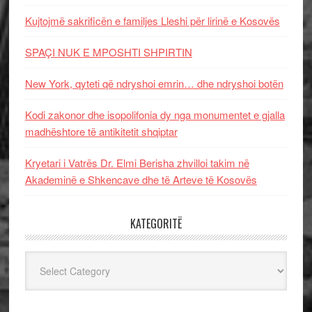
Kujtojmë sakrificën e familjes Lleshi për lirinë e Kosovës
SPAÇI NUK E MPOSHTI SHPIRTIN
New York, qyteti që ndryshoi emrin… dhe ndryshoi botën
Kodi zakonor dhe isopolifonia dy nga monumentet e gjalla
madhështore të antikitetit shqiptar
Kryetari i Vatrës Dr. Elmi Berisha zhvilloi takim në
Akademinë e Shkencave dhe të Arteve të Kosovës
KATEGORITË
Kategoritë