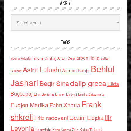
ARKIV
Arkiv
TAGS
arben llalla
alfons Grishaj
Anton Cefa
asllan
albano kolonjari
Behlul
Astrit Lulushi
Aurenc Bebja
Bushati
Jashari
dalip greca
Beqir Sina
Elida
Buçpapaj
Enver Bytyci
Elmi Berisha
Ermira Babamusta
Frank
Eugjen Merlika
Fahri Xharra
shkreli
Ilir
Gezim Llojdia
Fritz radovani
Levonja
Interviste
Kolec Traboini
Keze Kozeta Zylo