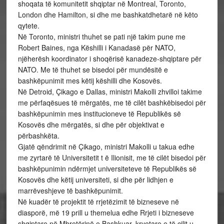
shoqata të komunitetit shqiptar në Montreal, Toronto,
London dhe Hamilton, si dhe me bashkatdhetarë në këto
qytete.
Në Toronto, ministri thuhet se pati një takim pune me
Robert Baines, nga Këshilli i Kanadasë për NATO,
njëherësh koordinator i shoqërisë kanadeze-shqiptare për
NATO. Me të thuhet se bisedoi për mundësitë e
bashkëpunimit mes këtij këshilli dhe Kosovës.
Në Detroid, Çikago e Dallas, ministri Makolli zhvilloi takime
me përfaqësues të mërgatës, me të cilët bashkëbisedoi për
bashkëpunimin mes institucioneve të Republikës së
Kosovës dhe mërgatës, si dhe për objektivat e
përbashkëta.
Gjatë qëndrimit në Çikago, ministri Makolli u takua edhe
me zyrtarë të Universitetit t ë Ilionisit, me të cilët bisedoi për
bashkëpunimin ndërmjet universiteteve të Republikës së
Kosovës dhe këtij universiteti, si dhe për lidhjen e
marrëveshjeve të bashkëpunimit.
Në kuadër të projektit të rrjetëzimit të bizneseve në
diasporë, më 19 prill u themelua edhe Rrjeti i bizneseve
shqiptare në Mbretërinë e Bashkuar, kryetare e të cilit u