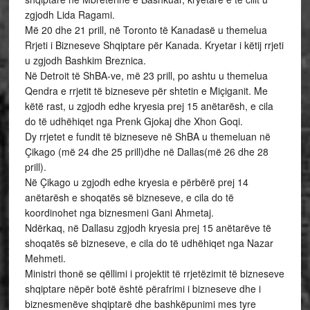
zgjodh Lida Ragami.
Më 20 dhe 21 prill, në Toronto të Kanadasë u themelua
Rrjeti i Bizneseve Shqiptare për Kanada. Kryetar i këtij rrjeti
u zgjodh Bashkim Breznica.
Në Detroit të ShBA-ve, më 23 prill, po ashtu u themelua
Qendra e rrjetit të bizneseve për shtetin e Miçiganit. Me
këtë rast, u zgjodh edhe kryesia prej 15 anëtarësh, e cila
do të udhëhiqet nga Prenk Gjokaj dhe Xhon Goqi.
Dy rrjetet e fundit të bizneseve në ShBA u themeluan në
Çikago (më 24 dhe 25 prill)dhe në Dallas(më 26 dhe 28
prill).
Në Çikago u zgjodh edhe kryesia e përbërë prej 14
anëtarësh e shoqatës së bizneseve, e cila do të
koordinohet nga biznesmeni Gani Ahmetaj.
Ndërkaq, në Dallasu zgjodh kryesia prej 15 anëtarëve të
shoqatës së bizneseve, e cila do të udhëhiqet nga Nazar
Mehmeti.
Ministri thonë se qëllimi i projektit të rrjetëzimit të bizneseve
shqiptare nëpër botë është përafrimi i bizneseve dhe i
biznesmenëve shqiptarë dhe bashkëpunimi mes tyre