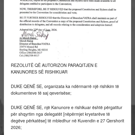
REZOLUTË QË AUTORIZON PARAQITJEN E
KANUNORES SË RISHIKUAR
DUKE QENË SE, organizata ka ndërmarrë një rishikim të
dokumenteve të saj qeverisëse;
DUKE QENË SE, një Kanunore e rishikuar është përgatitur
për shqyrtim nga delegatët [nëpërmjet kryetarëve të
degëve përkatëse] të mbledhur në Kuvendin e 27 Qershorit
2026;