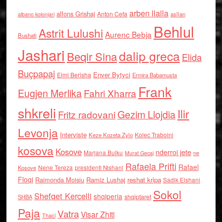
arben llalla
alfons Grishaj
Anton Cefa
asllan
albano kolonjari
Behlul
Astrit Lulushi
Aurenc Bebja
Bushati
Jashari
dalip greca
Beqir Sina
Elida
Buçpapaj
Enver Bytyci
Elmi Berisha
Ermira Babamusta
Frank
Eugjen Merlika
Fahri Xharra
shkreli
Ilir
Gezim Llojdia
Fritz radovani
Levonja
Interviste
Kolec Traboini
Keze Kozeta Zylo
kosova
Kosove
nderroi jete
Marjana Bulku
ne
Murat Gecaj
Rafaela Prifti
Rafael
Nene Tereza
Kosove
presidenti Nishani
Floqi
Raimonda Moisiu
Ramiz Lushaj
reshat kripa
Sadik Elshani
Sokol
Shefqet Kercelli
shqiperia
shqiptaret
SHBA
Paja
Vatra
Visar Zhiti
Thaci