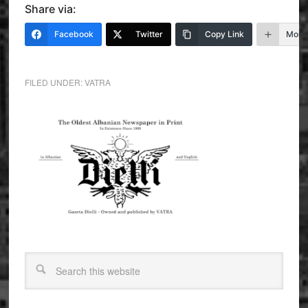
Share via:
Facebook
Twitter
Copy Link
More
FILED UNDER:
VATRA