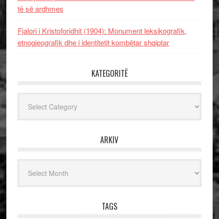
të së ardhmes
Fjalori i Kristoforidhit (1904): Monument leksikografik,
etnogjeografik dhe i identitetit kombëtar shqiptar
KATEGORITË
Kategoritë
ARKIV
Arkiv
TAGS