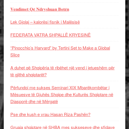
𝐕𝐞𝐧𝐝𝐢𝐦𝐞𝐭 𝐐𝐞̈ 𝐍𝐝𝐫𝐲𝐬𝐡𝐮𝐚𝐧 𝐁𝐨𝐭𝐞̈𝐧
Lek Gjolaj – kalorësi fisnik i Malësisë
FEDERATA VATRA SHPALLË KRYESINË
“Pinocchio’s Harvard” by Tertini Set to Make a Global
Slice
A duhet që Shqipëria të ribëhet një vend i jetueshëm për
të gjithë shqiptarët?
Përfundoi me sukses Seminari XIX Mbarëkombëtar i
Mësuesve të Gjuhës Shqipe dhe Kulturës Shqiptare në
Diasporë dhe në Mërgatë
Pse dhe kush e vrau Hasan Riza Pashën?
Gruaja shqiptare në SHBA mes sukseseve dhe sfidave