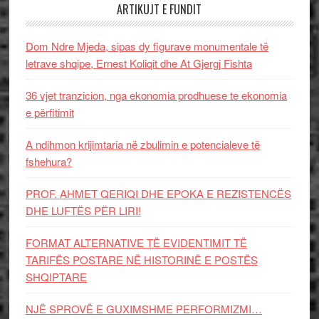
ARTIKUJT E FUNDIT
Dom Ndre Mjeda, sipas dy figurave monumentale të
letrave shqipe, Ernest Koliqit dhe At Gjergj Fishta
36 vjet tranzicion, nga ekonomia prodhuese te ekonomia
e përfitimit
A ndihmon krijimtaria në zbulimin e potencialeve të
fshehura?
PROF. AHMET QERIQI DHE EPOKA E REZISTENCЁS
DHE LUFTЁS PЁR LIRI!
FORMAT ALTERNATIVE TË EVIDENTIMIT TË
TARIFËS POSTARE NË HISTORINË E POSTËS
SHQIPTARE
NJË SPROVË E GUXIMSHME PERFORMIZMI…