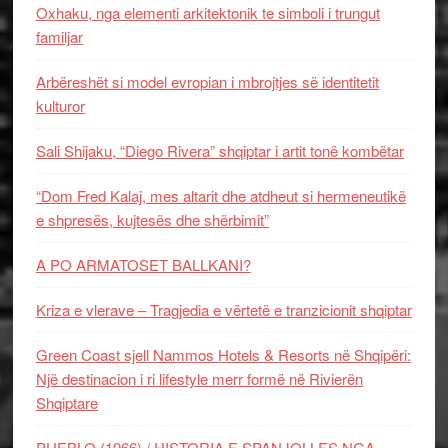
Oxhaku, nga elementi arkitektonik te simboli i trungut
familjar
Arbëreshët si model evropian i mbrojtjes së identitetit
kulturor
Sali Shijaku, “Diego Rivera” shqiptar i artit tonë kombëtar
“Dom Fred Kalaj, mes altarit dhe atdheut si hermeneutikë
e shpresës, kujtesës dhe shërbimit”
A PO ARMATOSET BALLKANI?
Kriza e vlerave – Tragjedia e vërtetë e tranzicionit shqiptar
Green Coast sjell Nammos Hotels & Resorts në Shqipëri:
Një destinacion i ri lifestyle merr formë në Rivierën
Shqiptare
PUEBLO (1966) / HISTORIA E SPANJOLLES NGA