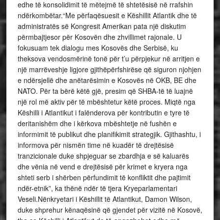
edhe të konsolidimit të mëtejmë të shtetësisë në rrafshin
ndërkombëtar.“Me përfaqësuesit e Këshillit Atlantik dhe të
administratës së Kongresit Amerikan pata një diskutim
përmbajtjesor për Kosovën dhe zhvillimet rajonale. U
fokusuam tek dialogu mes Kosovës dhe Serbisë, ku
theksova vendosmërinë tonë për t’u përpjekur në arritjen e
një marrëveshje ligjore gjithëpërfshirëse që siguron njohjen
e ndërsjellë dhe anëtarësimin e Kosovës në OKB, BE dhe
NATO. Për ta bërë këtë gjë, presim që SHBA-të të luajnë
një rol më aktiv për të mbështetur këtë proces. Miqtë nga
Këshilli i Atlantikut i falënderova për kontributin e tyre të
deritanishëm dhe i kërkova mbështetje në fushën e
informimit të publikut dhe planifikimit strategjik. Gjithashtu, i
informova për nismën time në kuadër të drejtësisë
tranzicionale duke shpjeguar se zbardhja e së kaluarës
dhe vënia në vend e drejtësisë për krimet e kryera nga
shteti serb i shërben përfundimit të konfliktit dhe pajtimit
ndër-etnik”, ka thënë ndër të tjera Kryeparlamentari
Veseli.Nënkryetari i Këshillit të Atlantikut, Damon Wilson,
duke shprehur kënaqësinë që gjendet për vizitë në Kosovë,