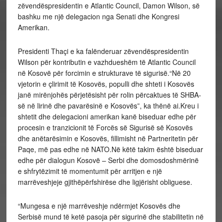
zëvendëspresidentin e Atlantic Council, Damon Wilson, së
bashku me një delegacion nga Senati dhe Kongresi
Amerikan.
Presidenti Thaçi e ka falënderuar zëvendëspresidentin
Wilson për kontributin e vazhdueshëm të Atlantic Council
në Kosovë për forcimin e strukturave të sigurisë.“Në 20
vjetorin e çlirimit të Kosovës, populli dhe shteti i Kosovës
janë mirënjohës përjetësisht për rolin përcaktues të SHBA-
së në lirinë dhe pavarësinë e Kosovës”, ka thënë ai.Kreu i
shtetit dhe delegacioni amerikan kanë biseduar edhe për
procesin e tranzicionit të Forcës së Sigurisë së Kosovës
dhe anëtarësimin e Kosovës, fillimisht në Partneritetin për
Paqe, më pas edhe në NATO.Në këtë takim është biseduar
edhe për dialogun Kosovë – Serbi dhe domosdoshmërinë
e shfrytëzimit të momentumit për arritjen e një
marrëveshjeje gjithëpërfshirëse dhe ligjërisht obliguese.
“Mungesa e një marrëveshje ndërmjet Kosovës dhe
Serbisë mund të ketë pasoja për sigurinë dhe stabilitetin në