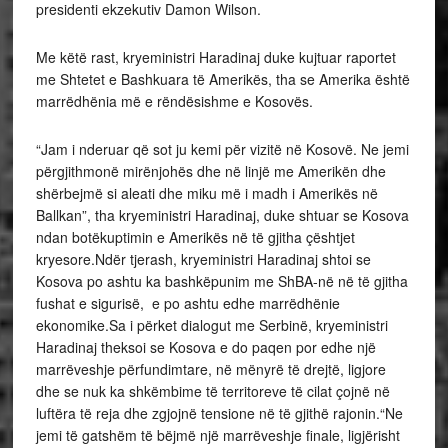
presidenti ekzekutiv Damon Wilson.
Me këtë rast, kryeministri Haradinaj duke kujtuar raportet
me Shtetet e Bashkuara të Amerikës, tha se Amerika është
marrëdhënia më e rëndësishme e Kosovës.
“Jam i nderuar që sot ju kemi për vizitë në Kosovë. Ne jemi
përgjithmonë mirënjohës dhe në linjë me Amerikën dhe
shërbejmë si aleati dhe miku më i madh i Amerikës në
Ballkan”, tha kryeministri Haradinaj, duke shtuar se Kosova
ndan botëkuptimin e Amerikës në të gjitha çështjet
kryesore.Ndër tjerash, kryeministri Haradinaj shtoi se
Kosova po ashtu ka bashkëpunim me ShBA-në në të gjitha
fushat e sigurisë, e po ashtu edhe marrëdhënie
ekonomike.Sa i përket dialogut me Serbinë, kryeministri
Haradinaj theksoi se Kosova e do paqen por edhe një
marrëveshje përfundimtare, në mënyrë të drejtë, ligjore
dhe se nuk ka shkëmbime të territoreve të cilat çojnë në
luftëra të reja dhe zgjojnë tensione në të gjithë rajonin.“Ne
jemi të gatshëm të bëjmë një marrëveshje finale, ligjërisht