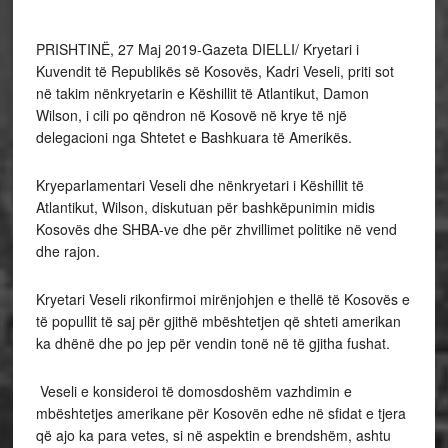
PRISHTINË, 27 Maj 2019-Gazeta DIELLI/ Kryetari i
Kuvendit të Republikës së Kosovës, Kadri Veseli, priti sot
në takim nënkryetarin e Këshillit të Atlantikut, Damon
Wilson, i cili po qëndron në Kosovë në krye të një
delegacioni nga Shtetet e Bashkuara të Amerikës.
Kryeparlamentari Veseli dhe nënkryetari i Këshillit të
Atlantikut, Wilson, diskutuan për bashkëpunimin midis
Kosovës dhe SHBA-ve dhe për zhvillimet politike në vend
dhe rajon.
Kryetari Veseli rikonfirmoi mirënjohjen e thellë të Kosovës e
të popullit të saj për gjithë mbështetjen që shteti amerikan
ka dhënë dhe po jep për vendin tonë në të gjitha fushat.
Veseli e konsideroi të domosdoshëm vazhdimin e
mbështetjes amerikane për Kosovën edhe në sfidat e tjera
që ajo ka para vetes, si në aspektin e brendshëm, ashtu