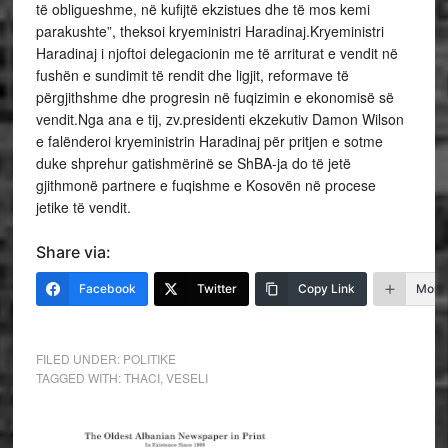
të obligueshme, në kufijtë ekzistues dhe të mos kemi
parakushte”, theksoi kryeministri Haradinaj.Kryeministri
Haradinaj i njoftoi delegacionin me të arriturat e vendit në
fushën e sundimit të rendit dhe ligjit, reformave të
përgjithshme dhe progresin në fuqizimin e ekonomisë së
vendit.Nga ana e tij, zv.presidenti ekzekutiv Damon Wilson
e falënderoi kryeministrin Haradinaj për pritjen e sotme
duke shprehur gatishmërinë se ShBA-ja do të jetë
gjithmonë partnere e fuqishme e Kosovën në procese
jetike të vendit.
Share via:
Facebook
Twitter
Copy Link
More
FILED UNDER:
POLITIKE
TAGGED WITH:
THACI
,
VESELI