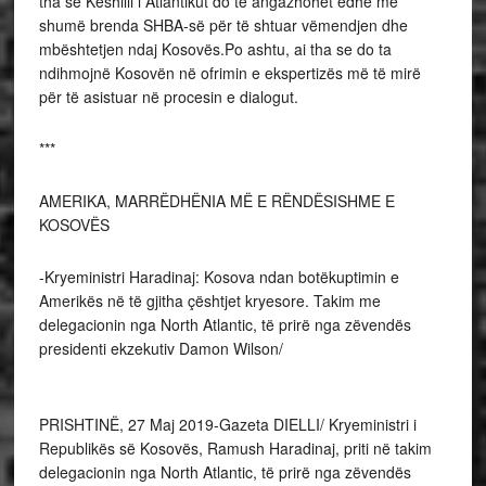
tha se Këshilli i Atlantikut do të angazhohet edhe më
shumë brenda SHBA-së për të shtuar vëmendjen dhe
mbështetjen ndaj Kosovës.Po ashtu, ai tha se do ta
ndihmojnë Kosovën në ofrimin e ekspertizës më të mirë
për të asistuar në procesin e dialogut.
***
AMERIKA, MARRËDHËNIA MË E RËNDËSISHME E
KOSOVËS
-Kryeministri Haradinaj: Kosova ndan botëkuptimin e
Amerikës në të gjitha çështjet kryesore. Takim me
delegacionin nga North Atlantic, të prirë nga zëvendës
presidenti ekzekutiv Damon Wilson/
PRISHTINË, 27 Maj 2019-Gazeta DIELLI/ Kryeministri i
Republikës së Kosovës, Ramush Haradinaj, priti në takim
delegacionin nga North Atlantic, të prirë nga zëvendës