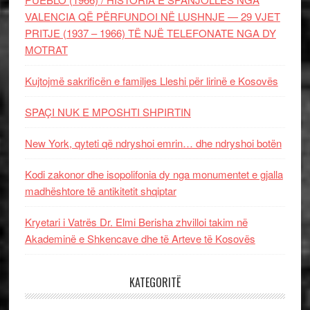
VALENCIA QË PËRFUNDOI NË LUSHNJE — 29 VJET
PRITJE (1937 – 1966) TË NJË TELEFONATE NGA DY
MOTRAT
Kujtojmë sakrificën e familjes Lleshi për lirinë e Kosovës
SPAÇI NUK E MPOSHTI SHPIRTIN
New York, qyteti që ndryshoi emrin… dhe ndryshoi botën
Kodi zakonor dhe isopolifonia dy nga monumentet e gjalla
madhështore të antikitetit shqiptar
Kryetari i Vatrës Dr. Elmi Berisha zhvilloi takim në
Akademinë e Shkencave dhe të Arteve të Kosovës
KATEGORITË