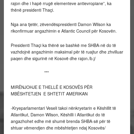
rajon dhe i hapë rrugë elementeve antievropiane”, ka
thënë presidenti Thaçi.
Nga ana tjetër, zëvendëspresidenti Damon Wilson ka
rikonfirmuar angazhimin e Atlantic Council për Kosovën.
Presidenti Thaçi ka thënë se bashkë me SHBA-në do të
vazhdojnë angazhimin maksimal për të ruajtur dhe zhvilluar
paqen dhe sigurinë në Kosovë dhe rajon./b.j/
***
MIRËNJOHJE E THELLË E KOSOVËS PËR
MBËSHTETJEN E SHTETIT AMERIKAN
-Kryeparlamentari Veseli takoi nënkryetarin e Këshillit të
Atlantikut, Damon Wilson, Këshilli i Atlantikut do të
angazhohet edhe më shumë brenda SHBA-së për të
shtuar vëmendjen dhe mbështetjen ndaj Kosovës/