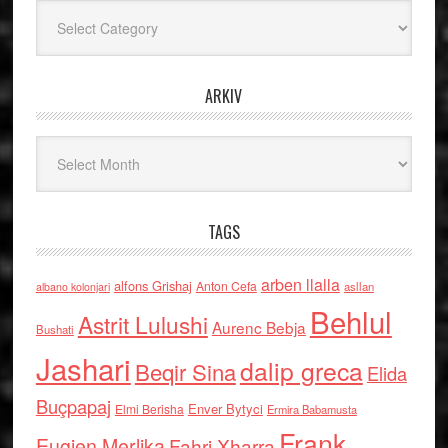
Kategoritë
ARKIV
Arkiv
TAGS
arben llalla
alfons Grishaj
Anton Cefa
asllan
albano kolonjari
Behlul
Astrit Lulushi
Aurenc Bebja
Bushati
Jashari
dalip greca
Beqir Sina
Elida
Buçpapaj
Enver Bytyci
Elmi Berisha
Ermira Babamusta
Frank
Eugjen Merlika
Fahri Xharra