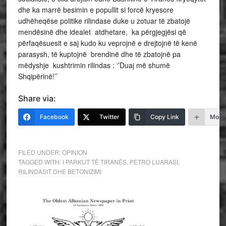
dhe ka marrë besimin e popullit si forcë kryesore
udhëheqëse politike rilindase duke u zotuar të zbatojë
mendësinë dhe idealet atdhetare, ka përgjegjësi që
përfaqësuesit e saj kudo ku veprojnë e drejtojnë të kenë
parasysh, të kuptojnë brendinë dhe të zbatojnë pa
mëdyshje kushtrimin rilindas : ‘’Duaj më shumë
Shqipërinë!’’
Share via:
Facebook
Twitter
Copy Link
More
FILED UNDER:
OPINION
TAGGED WITH:
I PARKUT TË TIRANËS
,
PETRO LUARASI
,
RILINDASIT DHE BETONIZIMI