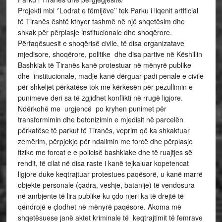
Projekti mbi ‘’Lodrat e fëmijëve’’ tek Parku i liqenit artificial
të Tiranës është kthyer tashmë në një shqetësim dhe
shkak për përplasje institucionale dhe shoqërore.
Përfaqësuesit e shoqërisë civile, të disa organizatave
mjedisore, shoqërore, politike dhe disa partive në Këshillin
Bashkiak të Tiranës kanë protestuar në mënyrë publike
dhe institucionale, madje kanë dërguar padi penale e civile
për shkeljet përkatëse tok me kërkesën për pezullimin e
punimeve deri sa të zgjidhet konflikti në rrugë ligjore.
Ndërkohë me urgjencë po kryhen punimet për
transformimin dhe betonizimin e mjedisit në parcelën
përkatëse të parkut të Tiranës, veprim që ka shkaktuar
zemërim, përpjekje për ndalimin me forcë dhe përplasje
fizike me forcat e e policisë bashkiake dhe të ruajtjes së
rendit, të cilat në disa raste i kanë tejkaluar kopetencat
ligjore duke keqtrajtuar protestues paqësorë, u kanë marrë
objekte personale (çadra, veshje, batanije) të vendosura
në ambjente të lira publike ku çdo njeri ka të drejtë të
qëndrojë e çlodhet në mënyrë paqësore. Akoma më
shqetësuese janë aktet kriminale të keqtrajtimit të femrave