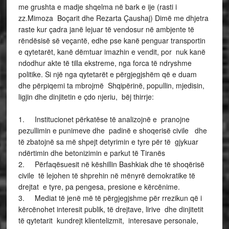
me grushta e madje shqelma në bark e ije (rasti i
zz.Mimoza Boçarit dhe Rezarta Çaushaj) Dimë me dhjetra
raste kur çadra janë lejuar të vendosur në ambjente të
rëndësisë së veçantë, edhe pse kanë penguar transportin
e qytetarët, kanë dëmtuar imazhin e vendit, por nuk kanë
ndodhur akte të tilla ekstreme, nga forca të ndryshme
politike. Si një nga qytetarët e përgjegjshëm që e duam
dhe përpiqemi ta mbrojmë Shqipërinë, popullin, mjedisin,
ligjin dhe dinjitetin e çdo njeriu, bëj thirrje:
1.
Institucionet përkatëse t
ë analizojnë e pranojne
pezullimin e punimeve dhe padinë e shoqerisë civile dhe
të zbatojnë sa më shpejt detyrimin e tyre për të gjykuar
ndërtimin dhe betonizimin e parkut të Tiranës
2.
Përfaqësuesit në këshillin Bashkiak dhe të shoqërisë
civile të lejohen të shprehin në mënyrë demokratike të
drejtat e tyre, pa pengesa, presione e kërcënime.
3.
Mediat të jenë më të përgjegjshme për rrezikun që i
kërcënohet interesit publik, të drejtave, lirive dhe dinjitetit
të qytetarit kundrejt klientelizmit, interesave personale,