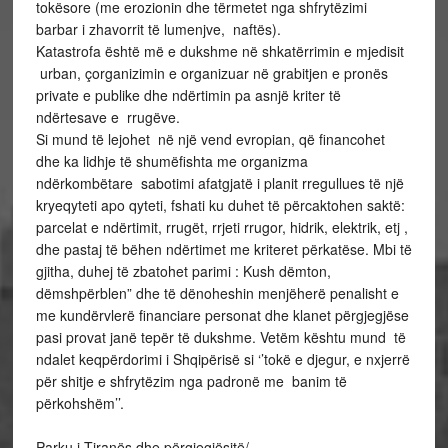
tokësore (me erozionin dhe tërmetet nga shfrytëzimi
barbar i zhavorrit të lumenjve, naftës).
Katastrofa është më e dukshme në shkatërrimin e mjedisit
urban, çorganizimin e organizuar në grabitjen e pronës
private e publike dhe ndërtimin pa asnjë kriter të
ndërtesave e rrugëve.
Si mund të lejohet në një vend evropian, që financohet
dhe ka lidhje të shumëfishta me organizma
ndërkombëtare sabotimi afatgjatë i planit rregullues të një
kryeqyteti apo qyteti, fshati ku duhet të përcaktohen saktë:
parcelat e ndërtimit, rrugët, rrjeti rrugor, hidrik, elektrik, etj ,
dhe pastaj të bëhen ndërtimet me kriteret përkatëse. Mbi të
gjitha, duhej të zbatohet parimi : Kush dëmton,
dëmshpërblen” dhe të dënoheshin menjëherë penalisht e
me kundërvlerë financiare personat dhe klanet përgjegjëse
pasi provat janë tepër të dukshme. Vetëm kështu mund të
ndalet keqpërdorimi i Shqipërisë si ‘’tokë e djegur, e nxjerrë
për shitje e shfrytëzim nga padronë me banim të
përkohshëm’’.
Parku i Tiranës dhe përgjegjësitë/