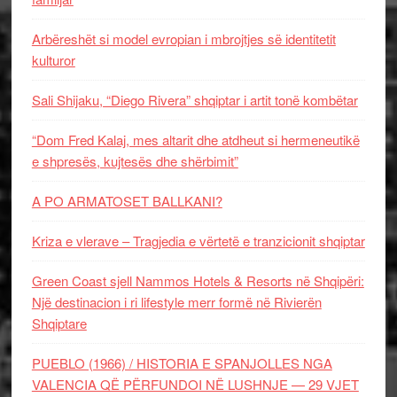
Arbëreshët si model evropian i mbrojtjes së identitetit
kulturor
Sali Shijaku, “Diego Rivera” shqiptar i artit tonë kombëtar
“Dom Fred Kalaj, mes altarit dhe atdheut si hermeneutikë
e shpresës, kujtesës dhe shërbimit”
A PO ARMATOSET BALLKANI?
Kriza e vlerave – Tragjedia e vërtetë e tranzicionit shqiptar
Green Coast sjell Nammos Hotels & Resorts në Shqipëri:
Një destinacion i ri lifestyle merr formë në Rivierën
Shqiptare
PUEBLO (1966) / HISTORIA E SPANJOLLES NGA
VALENCIA QË PËRFUNDOI NË LUSHNJE — 29 VJET