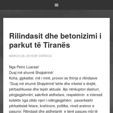
Rilindasit dhe betonizimi i
parkut të Tiranës
MARCH 28, 2016
BY
DGRECA
Nga Petro Luarasi/
Duaj më shumë Shqipërinë/
Koha, gjykatësi më i mirë, provon se thirrja e rilindasve
‘’Duaj më shumë Shqipërinë‘’ishte dhe mbetet e drejtë,
përbashkuese dhe tepër aktuale. Ajo nënkupton dashuri,
përgjegjshmëri, sakrificë atdhetare, respektimin e interesit
kolektiv nga cilido njeri i ndërgjegjshëm, pavarësisht
përkatësisë fetare, krahinore, politike, niveli arsimor e
pasuror. Rilindasit dhe atdhetarët e tjerë pasues mbi të