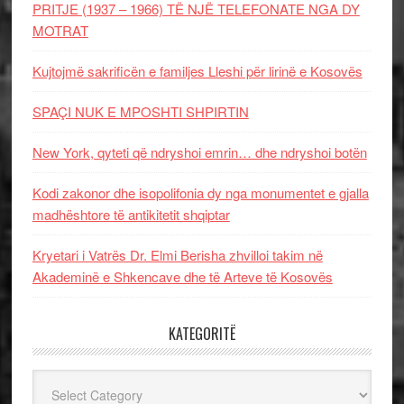
PRITJE (1937 – 1966) TË NJË TELEFONATE NGA DY
MOTRAT
Kujtojmë sakrificën e familjes Lleshi për lirinë e Kosovës
SPAÇI NUK E MPOSHTI SHPIRTIN
New York, qyteti që ndryshoi emrin… dhe ndryshoi botën
Kodi zakonor dhe isopolifonia dy nga monumentet e gjalla
madhështore të antikitetit shqiptar
Kryetari i Vatrës Dr. Elmi Berisha zhvilloi takim në
Akademinë e Shkencave dhe të Arteve të Kosovës
KATEGORITË
Kategoritë