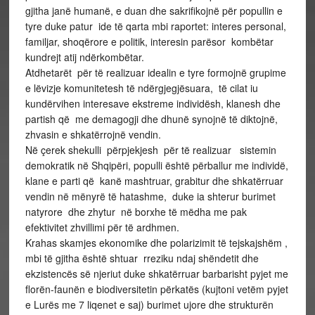
gjitha janë humanë, e duan dhe sakrifikojnë për popullin e
tyre duke patur ide të qarta mbi raportet: interes personal,
familjar, shoqërore e politik, interesin parësor kombëtar
kundrejt atij ndërkombëtar.
Atdhetarët për të realizuar idealin e tyre formojnë grupime
e lëvizje komunitetesh të ndërgjegjësuara, të cilat iu
kundërvihen interesave ekstreme individësh, klanesh dhe
partish që me demagogji dhe dhunë synojnë të diktojnë,
zhvasin e shkatërrojnë vendin.
Në çerek shekulli përpjekjesh për të realizuar sistemin
demokratik në Shqipëri, populli është përballur me individë,
klane e parti që kanë mashtruar, grabitur dhe shkatërruar
vendin në mënyrë të hatashme, duke ia shterur burimet
natyrore dhe zhytur në borxhe të mëdha me pak
efektivitet zhvillimi për të ardhmen.
Krahas skamjes ekonomike dhe polarizimit të tejskajshëm ,
mbi të gjitha është shtuar rreziku ndaj shëndetit dhe
ekzistencës së njeriut duke shkatërruar barbarisht pyjet me
florën-faunën e biodiversitetin përkatës (kujtoni vetëm pyjet
e Lurës me 7 liqenet e saj) burimet ujore dhe strukturën