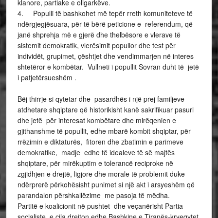
klanore, partiake e oligarkëve.
4.
Populli të bashkohet më tepër rreth komuniteteve të
ndërgjegjësuara, për të bërë peticione e referendum, që
janë shprehja më e gjerë dhe thelbësore e vlerave të
sistemit demokratik, vlerësimit popullor dhe test për
individët, grupimet, çështjet dhe vendimmarjen në interes
shtetëror e kombëtar. Vullneti i popullit Sovran duht të jetë
i patjetërsueshëm .
Bëj thirrje si qytetar dhe pasardhës i një prej familjeve
atdhetare shqiptare që historikisht kanë sakrifikuar pasuri
dhe jetë për interesat kombëtare dhe mirëqenien e
gjithanshme të popullit, edhe mbarë kombit shqiptar, për
rrëzimin e diktaturës, fitoren dhe zbatimin e parimeve
demokratike, madje edhe të idealeve të së majtës
shqiptare, për mirëkuptim e tolerancë reciproke në
zgjidhjen e drejtë, ligjore dhe morale të problemit duke
ndërprer
ë përkohësisht punimet si një akt i arsyeshëm që
parandalon përshkallëzime me pasoja të mëdha.
Partitë e koalicionit në pushtet dhe veçanërisht Partia
socialiste, e cila drejton edhe Bashkine e Tiranës-kryeqytet