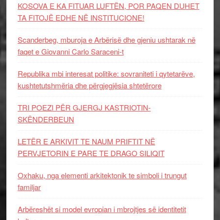
KOSOVA E KA FITUAR LUFTËN, POR PAQEN DUHET
TA FITOJË EDHE NË INSTITUCIONE!
Scanderbeg, mburoja e Arbërisë dhe gjeniu ushtarak në
faqet e Giovanni Carlo Saraceni-t
Republika mbi interesat politike: sovraniteti i qytetarëve,
kushtetutshmëria dhe përgjegjësia shtetërore
TRI POEZI PËR GJERGJ KASTRIOTIN-
SKËNDERBEUN
LETËR E ARKIVIT TE NAUM PRIFTIT NË
PERVJETORIN E PARE TE DRAGO SILIQIT
Oxhaku, nga elementi arkitektonik te simboli i trungut
familjar
Arbëreshët si model evropian i mbrojtjes së identitetit