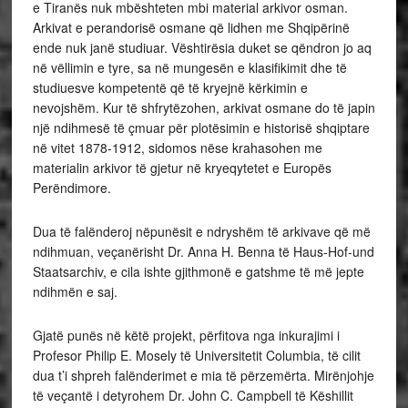
e Tiranës nuk mbështeten mbi material arkivor osman.
Arkivat e perandorisë osmane që lidhen me Shqipërinë
ende nuk janë studiuar. Vështirësia duket se qëndron jo aq
në vëllimin e tyre, sa në mungesën e klasifikimit dhe të
studiuesve kompetentë që të kryejnë kërkimin e
nevojshëm. Kur të shfrytëzohen, arkivat osmane do të japin
një ndihmesë të çmuar për plotësimin e historisë shqiptare
në vitet 1878-1912, sidomos nëse krahasohen me
materialin arkivor të gjetur në kryeqytetet e Europës
Perëndimore.
Dua të falënderoj nëpunësit e ndryshëm të arkivave që më
ndihmuan, veçanërisht Dr. Anna H. Benna të Haus-Hof-und
Staatsarchiv, e cila ishte gjithmonë e gatshme të më jepte
ndihmën e saj.
Gjatë punës në këtë projekt, përfitova nga inkurajimi i
Profesor Philip E. Mosely të Universitetit Columbia, të cilit
dua t’i shpreh falënderimet e mia të përzemërta. Mirënjohje
të veçantë i detyrohem Dr. John C. Campbell të Këshillit