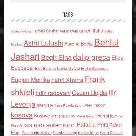
TAGS
arben llalla
alfons Grishaj
Anton Cefa
asllan
albano kolonjari
Behlul
Astrit Lulushi
Aurenc Bebja
Bushati
Jashari
dalip greca
Beqir Sina
Elida
Buçpapaj
Enver Bytyci
Elmi Berisha
Ermira Babamusta
Frank
Eugjen Merlika
Fahri Xharra
shkreli
Ilir
Gezim Llojdia
Fritz radovani
Levonja
Interviste
Kolec Traboini
Keze Kozeta Zylo
kosova
Kosove
nderroi jete
Marjana Bulku
ne
Murat Gecaj
Rafaela Prifti
Rafael
Nene Tereza
Kosove
presidenti Nishani
Floqi
Raimonda Moisiu
Ramiz Lushaj
reshat kripa
Sadik Elshani