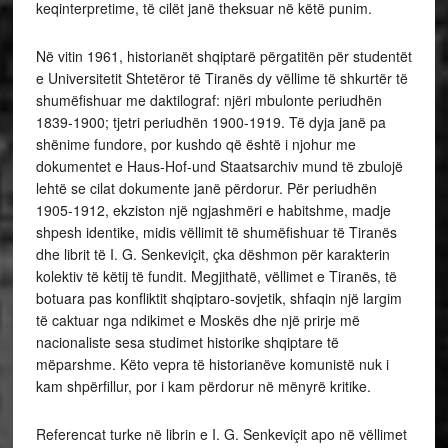
keqinterpretime, të cilët janë theksuar në këtë punim.
Në vitin 1961, historianët shqiptarë përgatitën për studentët
e Universitetit Shtetëror të Tiranës dy vëllime të shkurtër të
shumëfishuar me daktilograf: njëri mbulonte periudhën
1839-1900; tjetri periudhën 1900-1919. Të dyja janë pa
shënime fundore, por kushdo që është i njohur me
dokumentet e Haus-Hof-und Staatsarchiv mund të zbulojë
lehtë se cilat dokumente janë përdorur. Për periudhën
1905-1912, ekziston një ngjashmëri e habitshme, madje
shpesh identike, midis vëllimit të shumëfishuar të Tiranës
dhe librit të I. G. Senkeviçit, çka dëshmon për karakterin
kolektiv të këtij të fundit. Megjithatë, vëllimet e Tiranës, të
botuara pas konfliktit shqiptaro-sovjetik, shfaqin një largim
të caktuar nga ndikimet e Moskës dhe një prirje më
nacionaliste sesa studimet historike shqiptare të
mëparshme. Këto vepra të historianëve komunistë nuk i
kam shpërfillur, por i kam përdorur në mënyrë kritike.
Referencat turke në librin e I. G. Senkeviçit apo në vëllimet