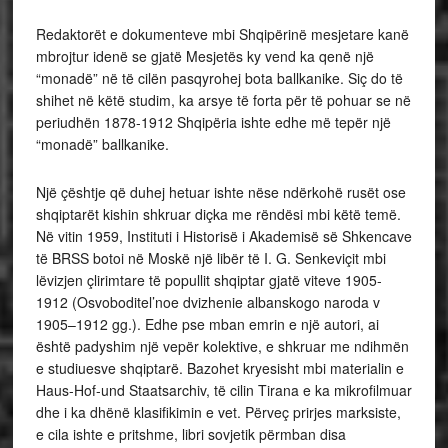
Redaktorët e dokumenteve mbi Shqipërinë mesjetare kanë
mbrojtur idenë se gjatë Mesjetës ky vend ka qenë një
“monadë” në të cilën pasqyrohej bota ballkanike. Siç do të
shihet në këtë studim, ka arsye të forta për të pohuar se në
periudhën 1878-1912 Shqipëria ishte edhe më tepër një
“monadë” ballkanike.
Një çështje që duhej hetuar ishte nëse ndërkohë rusët ose
shqiptarët kishin shkruar diçka me rëndësi mbi këtë temë.
Në vitin 1959, Instituti i Historisë i Akademisë së Shkencave
të BRSS botoi në Moskë një libër të I. G. Senkeviçit mbi
lëvizjen çlirimtare të popullit shqiptar gjatë viteve 1905-
1912 (Osvoboditel’noe dvizhenie albanskogo naroda v
1905–1912 gg.). Edhe pse mban emrin e një autori, ai
është padyshim një vepër kolektive, e shkruar me ndihmën
e studiuesve shqiptarë. Bazohet kryesisht mbi materialin e
Haus-Hof-und Staatsarchiv, të cilin Tirana e ka mikrofilmuar
dhe i ka dhënë klasifikimin e vet. Përveç prirjes marksiste,
e cila ishte e pritshme, libri sovjetik përmban disa