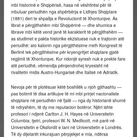
mbi historinë e Shqipërisë, hasa në vështirësi për të
mbuluar periudhën nga shpërbërja e Lidhjes Shqiptare
(1881) deri te shpallja e Revolucionit të Xhonturqve. As
librat e përgjithshëm mbi Shqipërinë — dhe shumica e
librave mbi këtë vend janë të karakterit të përgjithshëm —
as studimet e pakta historike ekzistuese nuk e trajtonin atë
periudhë: ato kalonin nga përgjithësime rreth Kongresit të
Berlinit tek përgjithësime për kryengritjet shqiptare gjatë
regjimit të Xhonturqve. Kur ndonjë syresh nuk e prekte fare
atë periudhë, vëmendja përqendrohej kryesisht në
rivalitetin midis Austro-Hungarisë dhe Italisë në Adriatik.
Nevoja për të plotësuar këtë boshllëk u njoh gjithashtu —
pas botimit të disa artikujve të mi mbi prirjet nacionaliste
shqiptare në periudhën në fjalë — nga dy historianë shumë
të ndryshëm, të dy me reputacion botëror. Njëri ishte
profesori i ndjerë Carlton J. H. Hayes në Universitetin
Columbia; tjetri, profesori W. N. Medlicott, më parë në
Universitetin e Oksfordit e tani në Universitetin e Londrës.
Të dy dijetarët inkurajuan përpjekjet e mia, ndërsa