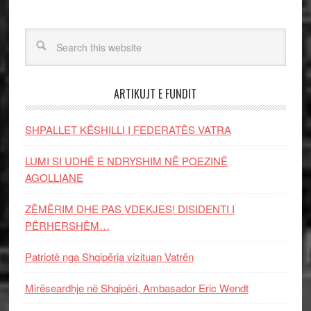
ARTIKUJT E FUNDIT
SHPALLET KËSHILLI I FEDERATËS VATRA
LUMI SI UDHË E NDRYSHIM NË POEZINË
AGOLLIANE
ZËMËRIM DHE PAS VDEKJES! DISIDENTI I
PËRHERSHËM…
Patriotë nga Shqipëria vizituan Vatrën
Mirëseardhje në Shqipëri, Ambasador Eric Wendt