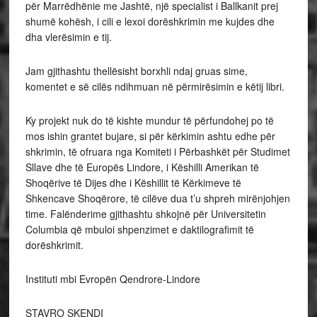
për Marrëdhënie me Jashtë, një specialist i Ballkanit prej
shumë kohësh, i cili e lexoi dorëshkrimin me kujdes dhe
dha vlerësimin e tij.
Jam gjithashtu thellësisht borxhli ndaj gruas sime,
komentet e së cilës ndihmuan në përmirësimin e këtij libri.
Ky projekt nuk do të kishte mundur të përfundohej po të
mos ishin grantet bujare, si për kërkimin ashtu edhe për
shkrimin, të ofruara nga Komiteti i Përbashkët për Studimet
Sllave dhe të Europës Lindore, i Këshilli Amerikan të
Shoqërive të Dijes dhe i Këshillit të Kërkimeve të
Shkencave Shoqërore, të cilëve dua t’u shpreh mirënjohjen
time. Falënderime gjithashtu shkojnë për Universitetin
Columbia që mbuloi shpenzimet e daktilografimit të
dorëshkrimit.
Instituti mbi Evropën Qendrore-Lindore
STAVRO SKENDI