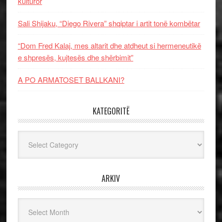
kulturor
Sali Shijaku, “Diego Rivera” shqiptar i artit tonë kombëtar
“Dom Fred Kalaj, mes altarit dhe atdheut si hermeneutikë
e shpresës, kujtesës dhe shërbimit”
A PO ARMATOSET BALLKANI?
KATEGORITË
Kategoritë
ARKIV
Arkiv