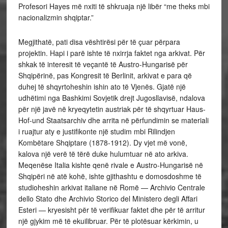
Profesori Hayes më nxiti të shkruaja një libër “me theks mbi
nacionalizmin shqiptar.”
Megjithatë, pati disa vështirësi për të çuar përpara
projektin. Hapi i parë ishte të nxirrja faktet nga arkivat. Për
shkak të interesit të veçantë të Austro-Hungarisë për
Shqipërinë, pas Kongresit të Berlinit, arkivat e para që
duhej të shqyrtoheshin ishin ato të Vjenës. Gjatë një
udhëtimi nga Bashkimi Sovjetik drejt Jugosllavisë, ndalova
për një javë në kryeqytetin austriak për të shqyrtuar Haus-
Hof-und Staatsarchiv dhe arrita në përfundimin se materiali
i ruajtur aty e justifikonte një studim mbi Rilindjen
Kombëtare Shqiptare (1878-1912). Dy vjet më vonë,
kalova një verë të tërë duke hulumtuar në ato arkiva.
Meqenëse Italia kishte qenë rivale e Austro-Hungarisë në
Shqipëri në atë kohë, ishte gjithashtu e domosdoshme të
studioheshin arkivat italiane në Romë — Archivio Centrale
dello Stato dhe Archivio Storico del Ministero degli Affari
Esteri — kryesisht për të verifikuar faktet dhe për të arritur
një gjykim më të ekuilibruar. Për të plotësuar kërkimin, u