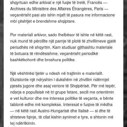
shqyrtuan edhe arkivat e një fuqie të tretë, Francës —
Archives du Ministère des Affaires Étrangères, Paris —
veçanërisht pasi ato ishin mjaft të pasura me informacione
mbi çështjet e brendshme shqiptare.
Por materiali arkivor, sado thelbësor të ishte në këtë rast,
nuk mund të përcillte një pamje të plotë të zhvillimeve gjatë
periudhës në shqyrtim. Kam studiuar gjithashtu materiale
të botuara të rëndësishme, veçanërisht periodikë
bashkëkohorë dhe broshura politike.
Një vështirësi tjetër u ndesh në trajtimin e materialit.
Ekzistonte një ndryshim i dukshëm në zhvillim ndërmjet
pjesës jugore dhe asaj veriore të Shqipërisë. Për më tepër,
ndarja e popullsisë në tri grupe fetare, secili me orientimin
e vet kulturor dhe me interesa politike të veçanta, e bënte
tablonë edhe më komplekse. Interesat e fuqive të mëdha
— në këtë rast Austro-Hungarisë dhe Italisë — si dhe të
shteteve fqinje, të cilat kishin synimet e tyre, e shtonin më
tej ndërlikimin.