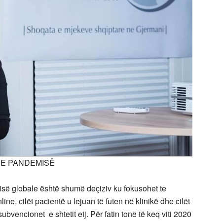
N E PANDEMISË
isë globale është shumë deçiziv ku fokusohet te
nline, cilët pacientë u lejuan të futen në klinikë dhe cilët
subvencionet e shtetit etj. Për fatin tonë të keq viti 2020