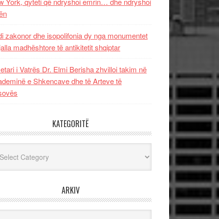
 York, qyteti që ndryshoi emrin… dhe ndryshoi
ën
i zakonor dhe isopolifonia dy nga monumentet
jalla madhështore të antikitetit shqiptar
etari i Vatrës Dr. Elmi Berisha zhvilloi takim në
deminë e Shkencave dhe të Arteve të
sovës
KATEGORITË
egoritë
ARKIV
iv