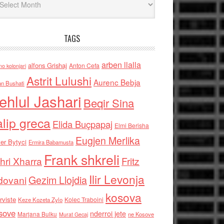
TAGS
arben llalla
alfons Grishaj
Anton Cefa
no kolonjari
Astrit Lulushi
Aurenc Bebja
an Bushati
ehlul Jashari
Beqir Sina
alip greca
Elida Buçpapaj
Elmi Berisha
Eugjen Merlika
er Bytyci
Ermira Babamusta
Frank shkreli
hri Xharra
Fritz
Ilir Levonja
Gezim Llojdia
dovani
kosova
rviste
Kolec Traboini
Keze Kozeta Zylo
sove
nderroi jete
Marjana Bulku
ne Kosove
Murat Gecaj