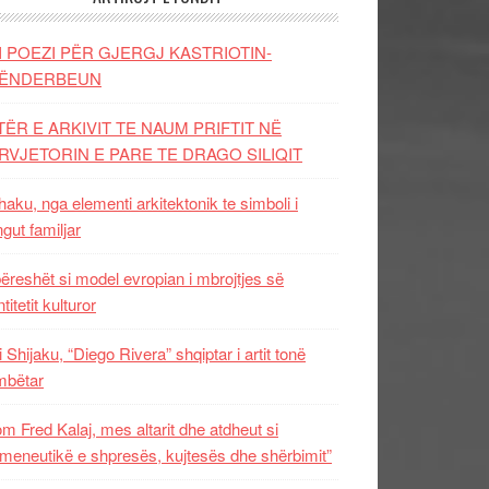
I POEZI PËR GJERGJ KASTRIOTIN-
ËNDERBEUN
TËR E ARKIVIT TE NAUM PRIFTIT NË
RVJETORIN E PARE TE DRAGO SILIQIT
aku, nga elementi arkitektonik te simboli i
ngut familjar
ëreshët si model evropian i mbrojtjes së
titetit kulturor
i Shijaku, “Diego Rivera” shqiptar i artit tonë
mbëtar
m Fred Kalaj, mes altarit dhe atdheut si
meneutikë e shpresës, kujtesës dhe shërbimit”