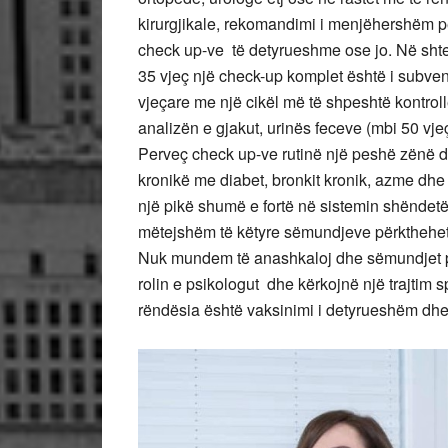
kirurgjikale, rekomandimi i menjëhershëm për 
check up-ve të detyrueshme ose jo. Në shte
35 vjeç një check-up komplet është i subven
vjeçare me një cikël më të shpeshtë kontrolle
analizën e gjakut, urinës feceve (mbi 50 vje
Perveç check up-ve rutinë një peshë zënë d
kronikë me diabet, bronkit kronik, azme dhe
një pikë shumë e fortë në sistemin shënde
mëtejshëm të këtyre sëmundjeve përkthehet n
Nuk mundem të anashkaloj dhe sëmundjet psi
rolin e psikologut dhe kërkojnë një trajtim s
rëndësia është vaksinimi i detyrueshëm dhe i