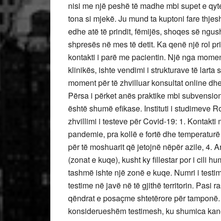
nisi me një peshë të madhe mbi supet e qyt
tona si mjekë. Ju mund ta kuptoni fare thjes
edhe atë të prindit, fëmijës, shoqes së ngus
shpresës në mes të detit. Ka qenë një rol pri
kontakti i parë me pacientin. Një nga momen
klinikës, ishte vendimi i strukturave të lart
moment për të zhvilluar konsultat online dh
Përsa i përket anës praktike mbi subvensio
është shumë efikase. Instituti i studimeve R
zhvillimi i testeve për Covid-19: 1. Kontakti
pandemie, pra kollë e fortë dhe temperaturë
për të moshuarit që jetojnë nëpër azile, 4.
(zonat e kuqe), kusht ky fillestar por i cili
tashmë ishte një zonë e kuqe. Numri i testime
testime në javë në të gjithë territorin. Pasi 
qëndrat e posaçme shtetërore për tamponë. N
konsiderueshëm testimesh, ku shumica kanë