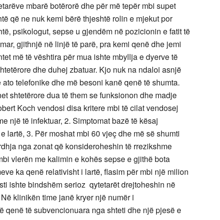
etarëve mbarë botërorë dhe për më tepër mbi supet
htë që ne nuk kemi bërë thjeshtë rolin e mjekut por
htë, psikologut, sepse u gjendëm në pozicionin e fatit të
mar, gjithnjë në linjë të parë, pra kemi qenë dhe jemi
tet më të vështira për mua ishte mbyllja e dyerve të
a shtetërore dhe duhej zbatuar. Kjo nuk na ndaloi asnjë
e ato telefonike dhe më besoni kanë qenë të shumta.
net shtetërore dua të them se funksionon dhe madje
obert Koch vendosi disa kritere mbi të cilat vendosej
 me një të infektuar, 2. Simptomat bazë të kësaj
 e lartë, 3. Për moshat mbi 60 vjeç dhe më së shumti
 Ardhja nga zonat që konsideroheshin të rrezikshme
 humbi vlerën me kalimin e kohës sepse e gjithë bota
ve ka qenë relativisht i lartë, flasim për mbi një milion
rasti ishte bindshëm serioz qytetarët drejtoheshin në
ë klinikën time janë kryer një numër i
 qenë të subvencionuara nga shteti dhe një pjesë e