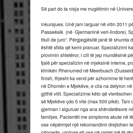
Së pari do ta nisja me rrugëtimin në Universi
inkurajues. Unë jam larguar në vitin 2011 për
Passeëalk (në Gjermaninë veri-lindore). Spe
titull de juro”. Përgjegjësitë janë të shumt
është sfida që kemi pranuar. Specializimi ka 
provimin shtetëror, i cili të jep mundësinë p
fjalë për specializim në mjeksinë interne, 
klinikën Rhenumed në Meerbusch (Dusseldor
finish, thjesht ka vend për azhornime të her
në Dhomën e Mjekëve, e cila na detyron në
gjithë vitit. Specializime këto që vlerësoh
së Mjekëve çdo 5 vite (max 500 pikë). Tani do
gjerman i siguruar nga ana shëndetësore në 
familjes. Pacientët me simptoma akute në të
ose nëpërmjet një rekomandimi drejtohen tek
ortopede, urologe etj ose në rastet më të rën