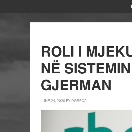
ROLI I MJEK
NË SISTEMI
GJERMAN
JUNE 24, 2020
BY
DGRECA