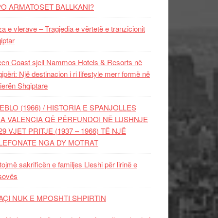
PO ARMATOSET BALLKANI?
za e vlerave – Tragjedia e vërtetë e tranzicionit
iptar
en Coast sjell Nammos Hotels & Resorts në
ipëri: Një destinacion i ri lifestyle merr formë në
ierën Shqiptare
EBLO (1966) / HISTORIA E SPANJOLLES
A VALENCIA QË PËRFUNDOI NË LUSHNJE
29 VJET PRITJE (1937 – 1966) TË NJË
LEFONATE NGA DY MOTRAT
tojmë sakrificën e familjes Lleshi për lirinë e
sovës
AÇI NUK E MPOSHTI SHPIRTIN