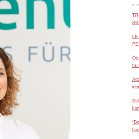
TR
SK
LE
PE
Oxh
tru
Arb
iden
Sal
ko
“Do
her