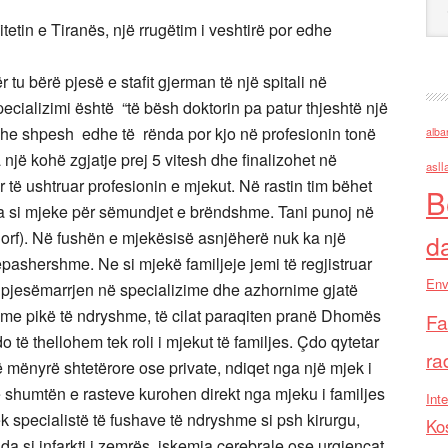
tetin e Tiranës, një rrugëtim i veshtirë por edhe
 tu bërë pjesë e stafit gjerman të një spitali në
cializimi është “të bësh doktorin pa patur thjeshtë një
a dhe shpesh edhe të rënda por kjo në profesionin tonë
alba
një kohë zgjatje prej 5 vitesh dhe finalizohet në
asll
ër të ushtruar profesionin e mjekut. Në rastin tim bëhet
B
pra si mjeke për sëmundjet e brëndshme. Tani punoj në
f). Në fushën e mjekësisë asnjëherë nuk ka një
d
ëpashershme. Ne si mjekë familjeje jemi të regjistruar
Env
 pjesëmarrjen në specializime dhe azhornime gjatë
en me pikë të ndryshme, të cilat paraqiten pranë Dhomës
Fa
 të thellohem tek roli i mjekut të familjes. Çdo qytetar
ra
mënyrë shtetërore ose private, ndiqet nga një mjek i
 shumtën e rasteve kurohen direkt nga mjeku i familjes
Inte
 specialistë të fushave të ndryshme si psh kirurgu,
Ko
da si infarkti i zemrës, iskemia cerebrale ose urgjencat