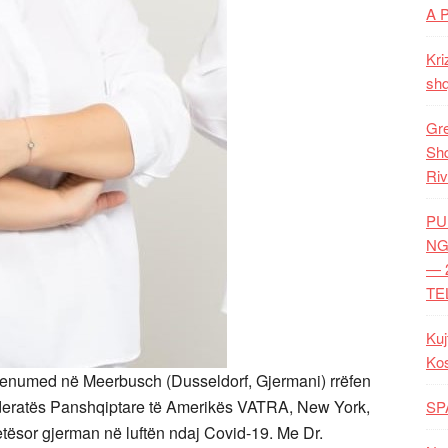
A 
Kri
shq
Gre
Shq
Riv
PU
NG
— 
TE
Kuj
Ko
henumed në Meerbusch (Dusseldorf, Gjermani) rrëfen
Federatës Panshqiptare të Amerikës VATRA, New York,
SP
etësor gjerman në luftën ndaj Covid-19. Me Dr.