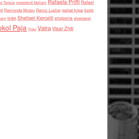
Rafaela Prifti
Rafael
e Tereza
presidenti Nishani
qi
Raimonda Moisiu
Ramiz Lushaj
reshat kripa
Sadik
Shefqet Kercelli
shqiperia
hani
shqiptaret
SHBA
kol Paja
Vatra
Visar Zhiti
Thaci