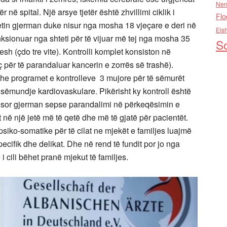
Nen
në spital. Një arsye tjetër është zhvillimi ciklik i
Flo
tin gjerman duke nisur nga mosha 18 vjeçare e deri në
Els
ksionuar nga shteti për të vijuar më tej nga mosha 35
So
sh (çdo tre vite). Kontrolli komplet konsiston në
ç për të parandaluar kancerin e zorrës së trashë).
he programet e kontrolleve 3 mujore për të sëmurët
 sëmundje kardiovaskulare. Pikërisht ky kontroll është
tësor gjerman sepse parandalimi në përkeqësimin e
ë një jetë më të qetë dhe më të gjatë për pacientët.
ko-somatike për të cilat ne mjekët e familjes luajmë
pecifik dhe delikat. Dhe në rend të fundit por jo nga
 cili bëhet pranë mjekut të familjes.