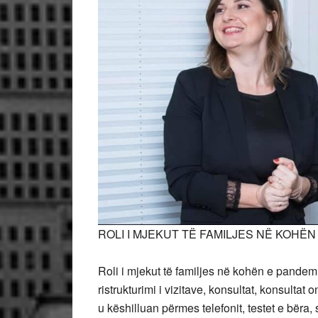
ROLI I MJEKUT TË FAMILJES NË KOHË
Roli i mjekut të familjes në kohën e pandem
ristrukturimi i vizitave, konsultat, konsultat o
u këshilluan përmes telefonit, testet e bëra, 