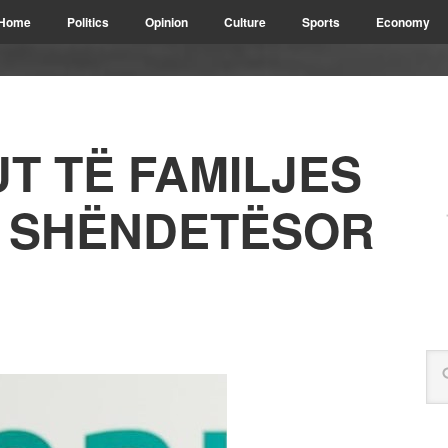
Home
Politics
Opinion
Culture
Sports
Economy
UT TË FAMILJES
N SHËNDETËSOR