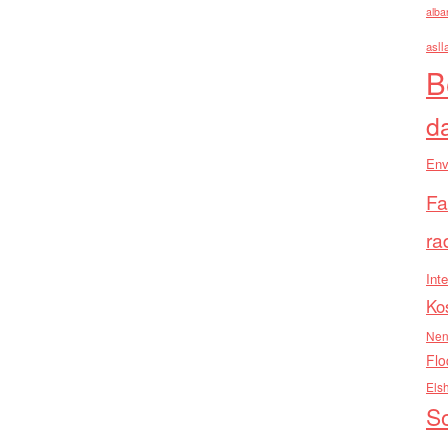
alba
asll
B
d
Env
Fa
ra
Inte
Ko
Nen
Flo
Els
So