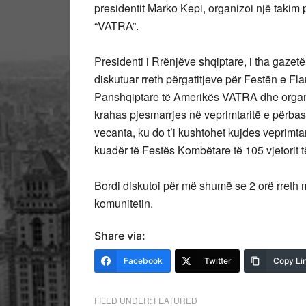
presidentit Marko Kepi, organizoi një taki
“VATRA”.
Presidenti i Rrënjëve shqiptare, i tha gazetës
diskutuar rreth përgatitjeve për Festën e 
Panshqiptare të Amerikës VATRA dhe organiza
krahas pjesmarrjes në veprimtaritë e përbash
vecanta, ku do t’i kushtohet kujdes veprimta
kuadër të Festës Kombëtare të 105 vjetorit 
Bordi diskutoi për më shumë se 2 orë rret
komunitetin.
Share via:
Facebook
Twitter
Copy Li
FILED UNDER:
FEATURED