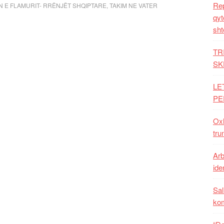
Rep
N E FLAMURIT- RRËNJËT SHQIPTARE
,
TAKIM NE VATER
qyt
sht
TR
SK
LE
PE
Oxh
tru
Arb
iden
Sal
ko