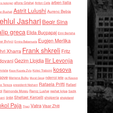
arben llalla
alfons Grishaj
Anton Cefa
no kolonjari
Astrit Lulushi
Aurenc Bebja
an Bushati
ehlul Jashari
Beqir Sina
alip greca
Elida Buçpapaj
Elmi Berisha
Eugjen Merlika
er Bytyci
Ermira Babamusta
Frank shkreli
hri Xharra
Fritz
Ilir Levonja
Gezim Llojdia
dovani
kosova
rviste
Kolec Traboini
Keze Kozeta Zylo
sove
nderroi jete
Marjana Bulku
ne Kosove
Murat Gecaj
Rafaela Prifti
Rafael
e Tereza
presidenti Nishani
qi
Raimonda Moisiu
Ramiz Lushaj
reshat kripa
Sadik
Shefqet Kercelli
shqiperia
hani
shqiptaret
SHBA
kol Paja
Vatra
Visar Zhiti
Thaci