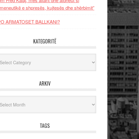
m Fred Kalaj, mes altarit dhe atdheut si
meneutikë e shpresës, kujtesës dhe shërbimit”
PO ARMATOSET BALLKANI?
KATEGORITË
egoritë
ARKIV
iv
TAGS