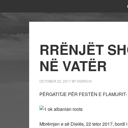
RRËNJËT SH
NË VATËR
OCTOBER 22, 2017
BY
DGRECA
PËRGATITJE PËR FESTËN E FLAMURIT-
Mbrëmjen e së Dielës, 22 tetor 2017, bordi i