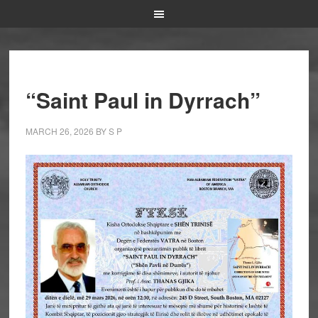
“Saint Paul in Dyrrach”
MARCH 26, 2026
BY
S P