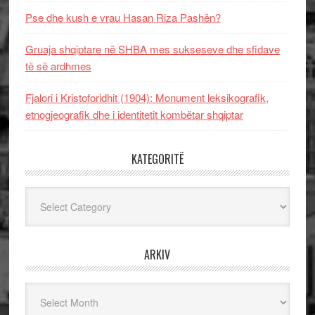
Pse dhe kush e vrau Hasan Riza Pashën?
Gruaja shqiptare në SHBA mes sukseseve dhe sfidave
të së ardhmes
Fjalori i Kristoforidhit (1904): Monument leksikografik,
etnogjeografik dhe i identitetit kombëtar shqiptar
KATEGORITË
Kategoritë
ARKIV
Arkiv