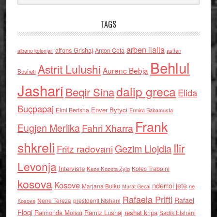
TAGS
arben llalla
alfons Grishaj
Anton Cefa
asllan
albano kolonjari
Behlul
Astrit Lulushi
Aurenc Bebja
Bushati
Jashari
dalip greca
Beqir Sina
Elida
Buçpapaj
Enver Bytyci
Elmi Berisha
Ermira Babamusta
Frank
Eugjen Merlika
Fahri Xharra
shkreli
Ilir
Gezim Llojdia
Fritz radovani
Levonja
Interviste
Kolec Traboini
Keze Kozeta Zylo
kosova
Kosove
nderroi jete
Marjana Bulku
ne
Murat Gecaj
Rafaela Prifti
Rafael
Nene Tereza
Kosove
presidenti Nishani
Floqi
Raimonda Moisiu
Ramiz Lushaj
reshat kripa
Sadik Elshani