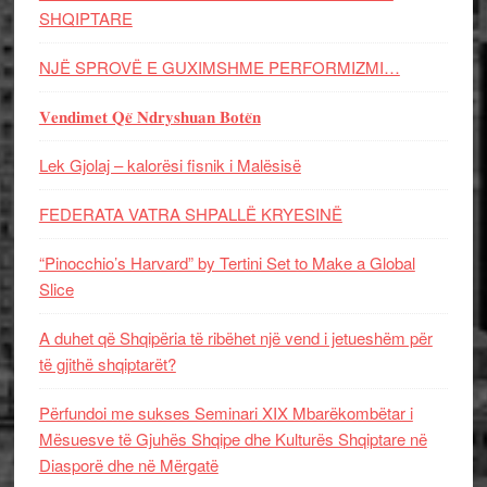
SHQIPTARE
NJË SPROVË E GUXIMSHME PERFORMIZMI…
𝐕𝐞𝐧𝐝𝐢𝐦𝐞𝐭 𝐐𝐞̈ 𝐍𝐝𝐫𝐲𝐬𝐡𝐮𝐚𝐧 𝐁𝐨𝐭𝐞̈𝐧
Lek Gjolaj – kalorësi fisnik i Malësisë
FEDERATA VATRA SHPALLË KRYESINË
“Pinocchio’s Harvard” by Tertini Set to Make a Global
Slice
A duhet që Shqipëria të ribëhet një vend i jetueshëm për
të gjithë shqiptarët?
Përfundoi me sukses Seminari XIX Mbarëkombëtar i
Mësuesve të Gjuhës Shqipe dhe Kulturës Shqiptare në
Diasporë dhe në Mërgatë