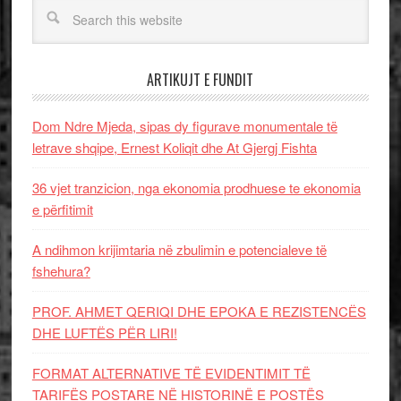
ARTIKUJT E FUNDIT
Dom Ndre Mjeda, sipas dy figurave monumentale të
letrave shqipe, Ernest Koliqit dhe At Gjergj Fishta
36 vjet tranzicion, nga ekonomia prodhuese te ekonomia
e përfitimit
A ndihmon krijimtaria në zbulimin e potencialeve të
fshehura?
PROF. AHMET QERIQI DHE EPOKA E REZISTENCЁS
DHE LUFTЁS PЁR LIRI!
FORMAT ALTERNATIVE TË EVIDENTIMIT TË
TARIFËS POSTARE NË HISTORINË E POSTËS