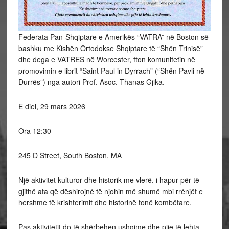
Federata Pan-Shqiptare e Amerikës “VATRA” në Boston së
bashku me Kishën Ortodokse Shqiptare të “Shën Trinisë”
dhe dega e VATRES në Worcester, fton komunitetin në
promovimin e librit “Saint Paul in Dyrrach” (“Shën Pavli në
Durrës”) nga autori Prof. Asoc. Thanas Gjika.
E diel, 29 mars 2026
Ora 12:30
245 D Street, South Boston, MA
Një aktivitet kulturor dhe historik me vlerë, i hapur për të
gjithë ata që dëshirojnë të njohin më shumë mbi rrënjët e
hershme të krishterimit dhe historinë tonë kombëtare.
Pas aktivitetit do të shërbehen ushqime dhe pije të lehta.