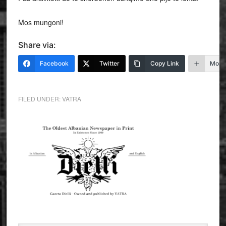
Mos mungoni!
Share via:
Facebook
Twitter
Copy Link
More
FILED UNDER:
VATRA