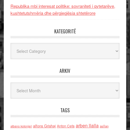
Republika mbi interesat politike: sovraniteti i qytetarëve,
kushtetutshmëria dhe përgjegjësia shtetërore
KATEGORITË
Kategoritë
ARKIV
Arkiv
TAGS
arben llalla
alfons Grishaj
Anton Cefa
asllan
albano kolonjari