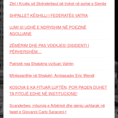
Zëri i Krujës së Skënderbeut që troket në portat e Sienës
SHPALLET KËSHILLI I FEDERATËS VATRA
LUMI SI UDHË E NDRYSHIM NË POEZINË
AGOLLIANE
ZËMËRIM DHE PAS VDEKJES! DISIDENTI I
PËRHERSHËM…
Patriotë nga Shqipëria vizituan Vatrën
Mirëseardhje në Shqipëri, Ambasador Eric Wendt
KOSOVA E KA FITUAR LUFTËN, POR PAQEN DUHET
TA FITOJË EDHE NË INSTITUCIONE!
Scanderbeg, mburoja e Arbërisë dhe gjeniu ushtarak në
faqet e Giovanni Carlo Saraceni-t