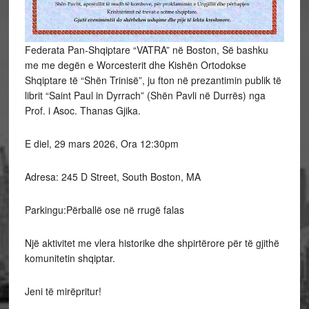
Federata Pan-Shqiptare “VATRA” në Boston, Së bashku
me me degën e Worcesterit dhe Kishën Ortodokse
Shqiptare të “Shën Trinisë”, ju fton në prezantimin publik të
librit “Saint Paul in Dyrrach” (Shën Pavli në Durrës) nga
Prof. i Asoc. Thanas Gjika.
E diel, 29 mars 2026, Ora 12:30pm
Adresa: 245 D Street, South Boston, MA
Parkingu:Përballë ose në rrugë falas
Një aktivitet me vlera historike dhe shpirtërore për të gjithë
komunitetin shqiptar.
Jeni të mirëpritur!