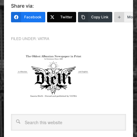
Share via:
Facebook
Twitter
Copy Link
More
FILED UNDER:
VATRA