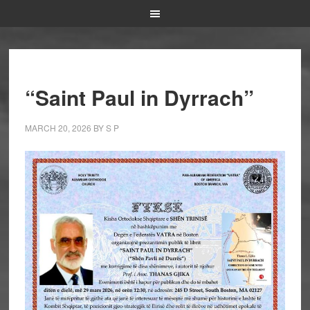
“Saint Paul in Dyrrach”
MARCH 20, 2026
BY
S P