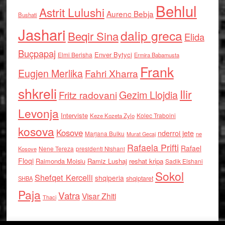
Behlul
Astrit Lulushi
Aurenc Bebja
Bushati
Jashari
dalip greca
Beqir Sina
Elida
Buçpapaj
Enver Bytyci
Elmi Berisha
Ermira Babamusta
Frank
Eugjen Merlika
Fahri Xharra
shkreli
Ilir
Gezim Llojdia
Fritz radovani
Levonja
Interviste
Kolec Traboini
Keze Kozeta Zylo
kosova
Kosove
nderroi jete
Marjana Bulku
ne
Murat Gecaj
Rafaela Prifti
Rafael
Nene Tereza
Kosove
presidenti Nishani
Floqi
Raimonda Moisiu
Ramiz Lushaj
reshat kripa
Sadik Elshani
Sokol
Shefqet Kercelli
shqiperia
shqiptaret
SHBA
Paja
Vatra
Visar Zhiti
Thaci