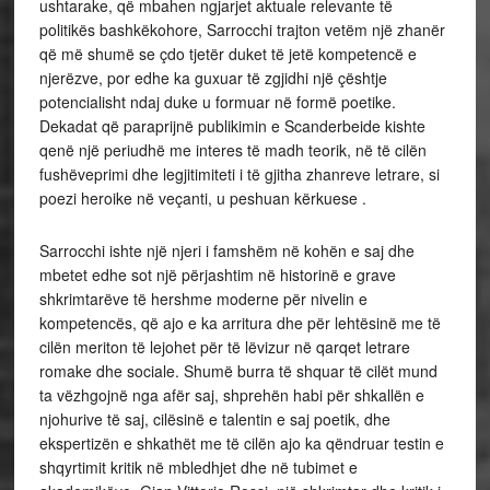
ushtarake, që mbahen ngjarjet aktuale relevante të
politikës bashkëkohore, Sarrocchi trajton vetëm një zhanër
që më shumë se çdo tjetër duket të jetë kompetencë e
njerëzve, por edhe ka guxuar të zgjidhi një çështje
potencialisht ndaj duke u formuar në formë poetike.
Dekadat që paraprijnë publikimin e Scanderbeide kishte
qenë një periudhë me interes të madh teorik, në të cilën
fushëveprimi dhe legjitimiteti i të gjitha zhanreve letrare, si
poezi heroike në veçanti, u peshuan kërkuese .
Sarrocchi ishte një njeri i famshëm në kohën e saj dhe
mbetet edhe sot një përjashtim në historinë e grave
shkrimtarëve të hershme moderne për nivelin e
kompetencës, që ajo e ka arritura dhe për lehtësinë me të
cilën meriton të lejohet për të lëvizur në qarqet letrare
romake dhe sociale. Shumë burra të shquar të cilët mund
ta vëzhgojnë nga afër saj, shprehën habi për shkallën e
njohurive të saj, cilësinë e talentin e saj poetik, dhe
ekspertizën e shkathët me të cilën ajo ka qëndruar testin e
shqyrtimit kritik në mbledhjet dhe në tubimet e