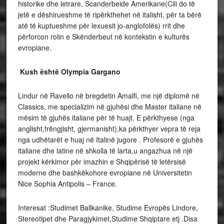
historike dhe letrare, Scanderbeide Amerikane(Cili do të
jetë e dëshirueshme të ripërkthehet në italisht, për ta bërë
atë të kuptueshme për lexuesit jo-anglofolës) rrit dhe
përforcon rolin e Skënderbeut në kontekstin e kulturës
evropiane.
Kush është Olympia Gargano
Lindur në Ravello në bregdetin Amalfi, me një diplomë në
Classics, me specializim në gjuhësi dhe Master italiane në
mësim të gjuhës italiane për të huajt. E përkthyese (nga
anglisht,frëngjisht, gjermanisht),ka përkthyer vepra të reja
nga udhëtarët e huaj në Italinë jugore . Profesorë e gjuhës
italiane dhe latine në shkolla të larta,u angazhua në një
projekt kërkimor për imazhin e Shqipërisë të letërsisë
moderne dhe bashkëkohore evropiane në Universitetin
Nice Sophia Antipolis – France.
Interesat :Studimet Ballkanike, Studime Evropës Lindore,
Stereotipet dhe Paragjykimet,Studime Shqiptare etj .Disa