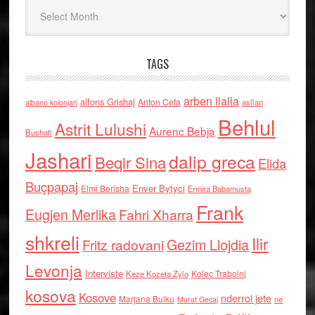
Arkiv
TAGS
arben llalla
alfons Grishaj
Anton Cefa
asllan
albano kolonjari
Behlul
Astrit Lulushi
Aurenc Bebja
Bushati
Jashari
dalip greca
Beqir Sina
Elida
Buçpapaj
Enver Bytyci
Elmi Berisha
Ermira Babamusta
Frank
Eugjen Merlika
Fahri Xharra
shkreli
Ilir
Gezim Llojdia
Fritz radovani
Levonja
Interviste
Kolec Traboini
Keze Kozeta Zylo
kosova
Kosove
nderroi jete
Marjana Bulku
ne
Murat Gecaj