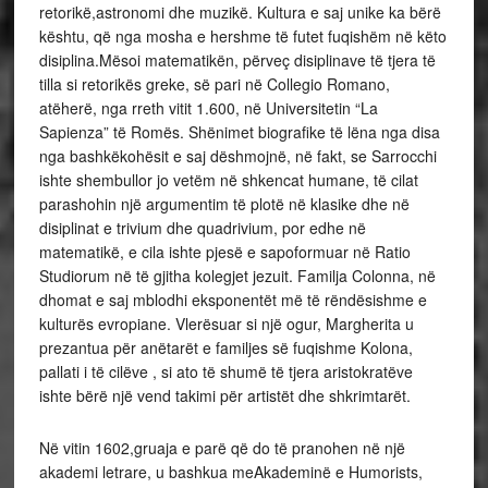
retorikë,astronomi dhe muzikë. Kultura e saj unike ka bërë
kështu, që nga mosha e hershme të futet fuqishëm në këto
disiplina.Mësoi matematikën, përveç disiplinave të tjera të
tilla si retorikës greke, së pari në Collegio Romano,
atëherë, nga rreth vitit 1.600, në Universitetin “La
Sapienza” të Romës. Shënimet biografike të lëna nga disa
nga bashkëkohësit e saj dëshmojnë, në fakt, se Sarrocchi
ishte shembullor jo vetëm në shkencat humane, të cilat
parashohin një argumentim të plotë në klasike dhe në
disiplinat e trivium dhe quadrivium, por edhe në
matematikë, e cila ishte pjesë e sapoformuar në Ratio
Studiorum në të gjitha kolegjet jezuit. Familja Colonna, në
dhomat e saj mblodhi eksponentët më të rëndësishme e
kulturës evropiane. Vlerësuar si një ogur, Margherita u
prezantua për anëtarët e familjes së fuqishme Kolona,
pallati i të cilëve , si ato të shumë të tjera aristokratëve
ishte bërë një vend takimi për artistët dhe shkrimtarët.
Në vitin 1602,gruaja e parë që do të pranohen në një
akademi letrare, u bashkua meAkademinë e Humorists,