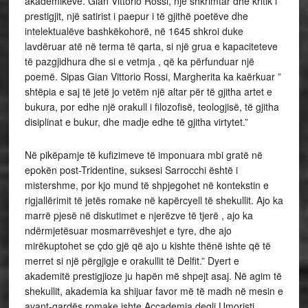
akademikëve. Gian Vittorio Rossi, një shkrimtar dhe kritik i
prestigjit, një satirist i paepur i të gjithë poetëve dhe
intelektualëve bashkëkohorë, në 1645 shkroi duke
lavdëruar atë në terma të qarta, si një grua e kapaciteteve
të pazgjidhura dhe si e vetmja , që ka përfunduar një
poemë. Sipas Gian Vittorio Rossi, Margherita ka kaërkuar ”
shtëpia e saj të jetë jo vetëm një altar për të gjitha artet e
bukura, por edhe një orakull i filozofisë, teologjisë, të gjitha
disiplinat e bukur, dhe madje edhe të gjitha virtytet.”
Në pikëpamje të kufizimeve të imponuara mbi gratë në
epokën post-Tridentine, suksesi Sarrocchi është i
mistershme, por kjo mund të shpjegohet në kontekstin e
rigjallërimit të jetës romake në kapërcyell të shekullit. Ajo ka
marrë pjesë në diskutimet e njerëzve të tjerë , ajo ka
ndërmjetësuar mosmarrëveshjet e tyre, dhe ajo
mirëkuptohet se çdo gjë që ajo u kishte thënë ishte që të
merret si një përgjigje e orakullit të Delfit.” Dyert e
akademitë prestigjioze ju hapën më shpejt asaj. Në agim të
shekullit, akademia ka shijuar favor më të madh në mesin e
avant-gardës romake ishte Accademia degli Umoristi.