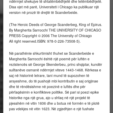
ndërmjet shekujve të shtatëmbëdhjetë dhe tetëmbëdhjetë.
Disa vjet më parë, Universiteti i Chicago ka publikuar një
version në prozë të drejtë të Scanderbeide.
(The Heroic Deeds of George Scanderbeg, King of Epirus.
By Margherita Sarrocchi THE UNIVERSITY OF CHICAGO
PRESS Copyright © 2006 The University of Chicago
All right reserved.ISBN: 978-0-226-73508-5).
Në parathënie shkurtimisht thuhet se Scanderbeide e
Margherita Sarrocchi është një poemë për luftën e
rezistencës së George Skenderbeu, princ shqiptar, kundër
sulltanëve osmanë ndërmjet viteve 1443-1468. Kërkesa e
saj në historinë letrare, tani mund të supozohen të
arsyeshme, do të pushojë mbi kontributin e saj origjinae
dhe të rëndësishme në poezinë e luftës dhe për
përfaqësimin e konflikteve politike. Së pari si poezi epike
historike nga një grua, ajo u shfaq në një projekt të
pjesshëm në vitin 1606 dhe u botua në formën e të plotë
pas vdekjes në vitin 1623. Në zgjedhjen e një fushate