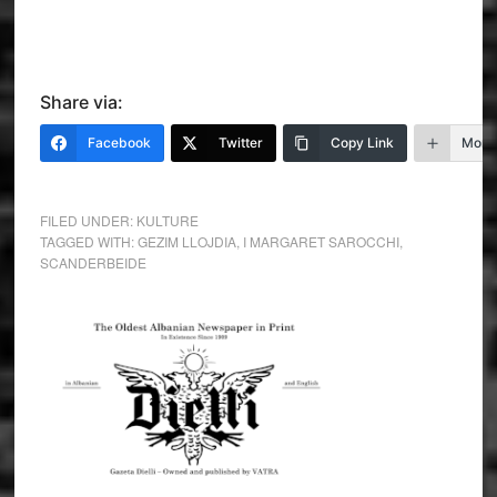
Share via:
Facebook
Twitter
Copy Link
More
FILED UNDER:
KULTURE
TAGGED WITH:
GEZIM LLOJDIA
,
I MARGARET SAROCCHI
,
SCANDERBEIDE