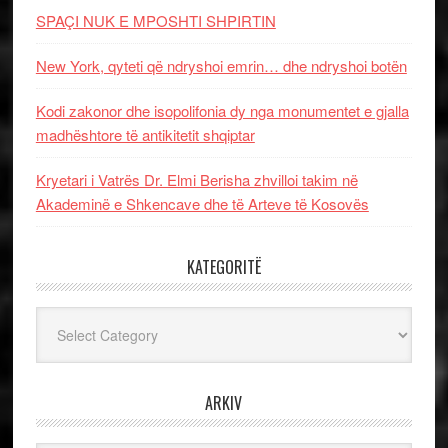
SPAÇI NUK E MPOSHTI SHPIRTIN
New York, qyteti që ndryshoi emrin… dhe ndryshoi botën
Kodi zakonor dhe isopolifonia dy nga monumentet e gjalla
madhështore të antikitetit shqiptar
Kryetari i Vatrës Dr. Elmi Berisha zhvilloi takim në
Akademinë e Shkencave dhe të Arteve të Kosovës
KATEGORITË
Kategoritë
ARKIV