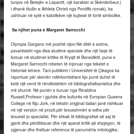
turqve në Betejën e Lepantit, një karakter si Skënderbeut,(
i dhanë titullin e Athleta Christi nga Pontiffs romak), ka
ushtruar në sytë e katolikëve një kujtesë të fortë simbolike.
Sa njihet puna e Margaret Sarrocchi
Olympia Gargano më poshtë vijon:Në ditët e sotme,
pavarësisht nga disa studime speciale dhe një faqe të
botuar në studimet kritike të Kryqit të Benediktit, puna e
Margaret Sarrocchi mbeten të injoruar nga tekstet e
historisë letrare. Tani publikimi i Universiteti të Çikagos ka
raportuar për skenën ndërkombëtare kjo punë duhet të
ketë një vend të rëndësishëm në bibliografialbanistica dhe
më shumë. Në punën e kuruar nga Rinaldina
Russell,Profesor i gjuhës dhe kulturës në Evropian Queens
College në Nju Jork, në tekstin origjinal italian janë rishikuar
në një version në prozë,për lexueshmëri si edhe për
lexuesit jo-specialist. Për shkak të bibliografisë së saj të
gjerë dhe përditësuar dhe një aparat kritik që shpjegon, të
zgjeruar dhe thelluar referenca të panumërta mitologjike,