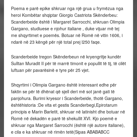
Poema e parë epike shkruar nga një grua u frymëzua nga
heroi Kombëtar shqiptar Giorgio Castriota Skënderbeu:
Scanderbeide është i Margaret Sarrocchi, shkruan Olimpia
Gargano, studiuese e njohur italiane , duke vijuar më tej
me shqyrtimet e poemës. Botuar në Romë në vitin 1606, i
ndarë në 23 këngë për një total prej l250 faqe.
Scanderbeide tregon Skënderbeun në kryengritje kundër
Sulltan Muradit II për të marrë timonit e popullit të tij, të cilët
luftuan për pavarësinë e tyre për 25 vjet.
Shqyrtimi i Olimpia Gargano është interesant edhe për
faktin se për të dhënat që sjell deri më sot janë gati të
panjohura. Burimi kryesor i Scanderbeide, thotë Gargano,
ështëhistoria :De vita et gestis Scanderbegi,Epirotarum
principis e Marin Barletit, shkruar në latinisht dhe botuar në
Romë në dekadën e parë të shekullit XVI. Kjo poemë e
shkruar nga Margaret Sarrocchi (është një autore italiane),
e cila e ka shkruar në rimën tetë(Sipas ABABABCC