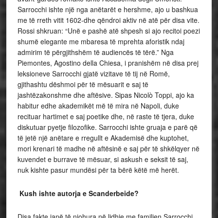
Sarrocchi ishte një nga anëtarët e hershme, ajo u bashkua
me të rreth vitit 1602-dhe qëndroi aktiv në atë për disa vite.
Rossi shkruan: “Unë e pashë atë shpesh si ajo recitoi poezi
shumë elegante me mbaresa të mprehta aforistik ndaj
admirim të përgjithshëm të audiencës të tërë.” Nga
Piemontes, Agostino della Chiesa, i pranishëm në disa prej
leksioneve Sarrocchi gjatë vizitave të tij në Romë,
gjithashtu dëshmoi për të mësuarit e saj të
jashtëzakonshme dhe aftësive. Sipas Nicolò Toppi, ajo ka
habitur edhe akademikët më të mira në Napoli, duke
recituar hartimet e saj poetike dhe, në raste të tjera, duke
diskutuar pyetje filozofike. Sarrocchi ishte gruaja e parë që
të jetë një anëtare e rregullt e Akademisë dhe kuptohet,
mori krenari të madhe në aftësinë e saj për të shkëlqyer në
kuvendet e burrave të mësuar, si askush e seksit të saj,
nuk kishte pasur mundësi për ta bërë këtë më herët.
Kush ishte autorja e Scanderbeide?
Disa fakte janë të njohura në lidhje me familjen Sarrocchi