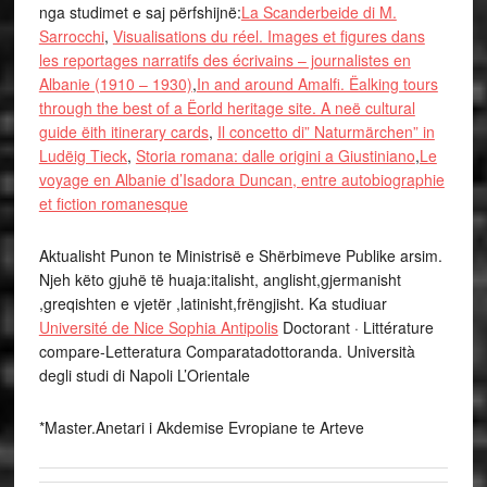
nga studimet e saj përfshijnë:
La Scanderbeide di M.
Sarrocchi
,
Visualisations du réel. Images et figures dans
les reportages narratifs des écrivains – journalistes en
Albanie (1910 – 1930)
,
In and around Amalfi. Ëalking tours
through the best of a Ëorld heritage site. A neë cultural
guide ëith itinerary cards
,
Il concetto di” Naturmärchen” in
Ludëig Tieck
,
Storia romana: dalle origini a Giustiniano
,
Le
voyage en Albanie d’Isadora Duncan, entre autobiographie
et fiction romanesque
Aktualisht Punon te Ministrisë e Shërbimeve Publike arsim.
Njeh këto gjuhë të huaja:italisht, anglisht,gjermanisht
,greqishten e vjetër ,latinisht,frëngjisht. Ka studiuar
Université de Nice Sophia Antipolis
Doctorant · Littérature
compare-Letteratura Comparatadottoranda. Università
degli studi di Napoli L’Orientale
*Master.Anetari i Akdemise Evropiane te Arteve