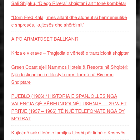
Sali Shijaku, “Diego Rivera” shqiptar i artit tonë kombëtar
“Dom Fred Kalaj, mes altarit dhe atdheut si hermeneutikë
e shpresës, kujtesës dhe shërbimit”
A PO ARMATOSET BALLKANI?
Kriza e vlerave – Tragjedia e vërtetë e tranzicionit shqiptar
Green Coast sjell Nammos Hotels & Resorts në Shqipëri:
Një destinacion i ri lifestyle merr formë në Rivierën
Shqiptare
PUEBLO (1966) / HISTORIA E SPANJOLLES NGA
VALENCIA QË PËRFUNDOI NË LUSHNJE — 29 VJET
PRITJE (1937 – 1966) TË NJË TELEFONATE NGA DY
MOTRAT
Kujtojmë sakrificën e familjes Lleshi për lirinë e Kosovës