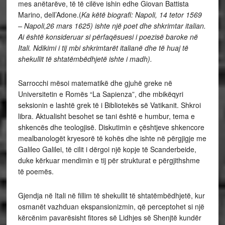
mes anëtarëve, të të cilëve ishin edhe Giovan Battista
Marino, dell’Adone.(
Ka këtë biografi: Napoli, 14 tetor 1569
– Napoli,26 mars 1625) ishte një poet dhe shkrimtar italian.
Ai është konsideruar si përfaqësuesi i poezisë baroke në
Itali. Ndikimi i tij mbi shkrimtarët italianë dhe të huaj të
shekullit të shtatëmbëdhjetë ishte i madh).
Sarrocchi mësoi matematikë dhe gjuhë greke në
Universitetin e Romës “La Sapienza”, dhe mbikëqyri
seksionin e lashtë grek të i Bibliotekës së Vatikanit. Shkroi
libra. Aktualisht besohet se tani është e humbur, tema e
shkencës dhe teologjisë. Diskutimin e çështjeve shkencore
mealbanologët kryesorë të kohës dhe ishte në përgjigje me
Galileo Galilei, të cilit i dërgoi një kopje të Scanderbeide,
duke kërkuar mendimin e tij për strukturat e përgjithshme
të poemës.
Gjendja në Itali në fillim të shekullit të shtatëmbëdhjetë, kur
osmanët vazhduan ekspansionizmin, që perceptohet si një
kërcënim pavarësisht fitores së Lidhjes së Shenjtë kundër