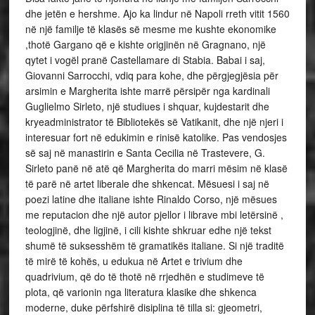
dhe jetën e hershme. Ajo ka lindur në Napoli rreth vitit 1560
në një familje të klasës së mesme me kushte ekonomike
,thotë Gargano që e kishte origjinën në Gragnano, një
qytet i vogël pranë Castellamare di Stabia. Babai i saj,
Giovanni Sarrocchi, vdiq para kohe, dhe përgjegjësia për
arsimin e Margherita ishte marrë përsipër nga kardinali
Guglielmo Sirleto, një studiues i shquar, kujdestarit dhe
kryeadministrator të Bibliotekës së Vatikanit, dhe një njeri i
interesuar fort në edukimin e rinisë katolike. Pas vendosjes
së saj në manastirin e Santa Cecilia në Trastevere, G.
Sirleto panë në atë që Margherita do marri mësim në klasë
të parë në artet liberale dhe shkencat. Mësuesi i saj në
poezi latine dhe italiane ishte Rinaldo Corso, një mësues
me reputacion dhe një autor pjellor i librave mbi letërsinë ,
teologjinë, dhe ligjinë, i cili kishte shkruar edhe një tekst
shumë të suksesshëm të gramatikës italiane. Si një traditë
të mirë të kohës, u edukua në Artet e trivium dhe
quadrivium, që do të thotë në rrjedhën e studimeve të
plota, që varionin nga literatura klasike dhe shkenca
moderne, duke përfshirë disiplina të tilla si: gjeometri,