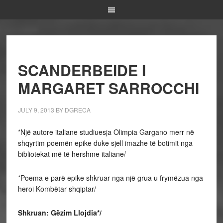
SCANDERBEIDE I
MARGARET SARROCCHI
JULY 9, 2013
BY
DGRECA
*Një autore italiane studiuesja Olimpia Gargano merr në
shqyrtim poemën epike duke sjell imazhe të botimit nga
bibliotekat më të hershme italiane/
*Poema e parë epike shkruar nga një grua u frymëzua nga
heroi Kombëtar shqiptar/
Shkruan: Gëzim Llojdia*/