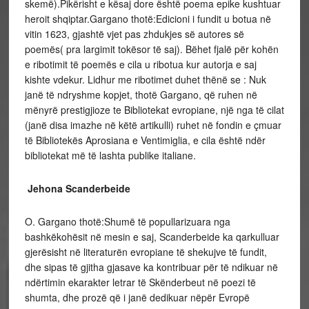
skemë).Pikërisht e kësaj dore është poema epike kushtuar
heroit shqiptar.Gargano thotë:Edicioni i fundit u botua në
vitin 1623, gjashtë vjet pas zhdukjes së autores së
poemës( pra largimit tokësor të saj). Bëhet fjalë për kohën
e ribotimit të poemës e cila u ribotua kur autorja e saj
kishte vdekur. Lidhur me ribotimet duhet thënë se : Nuk
janë të ndryshme kopjet, thotë Gargano, që ruhen në
mënyrë prestigjioze te Bibliotekat evropiane, një nga të cilat
(janë disa imazhe në këtë artikulli) ruhet në fondin e çmuar
të Bibliotekës Aprosiana e Ventimiglia, e cila është ndër
bibliotekat më të lashta publike italiane.
Jehona Scanderbeide
O. Gargano thotë:Shumë të popullarizuara nga
bashkëkohësit në mesin e saj, Scanderbeide ka qarkulluar
gjerësisht në literaturën evropiane të shekujve të fundit,
dhe sipas të gjitha gjasave ka kontribuar për të ndikuar në
ndërtimin ekarakter letrar të Skënderbeut në poezi të
shumta, dhe prozë që i janë dedikuar nëpër Evropë