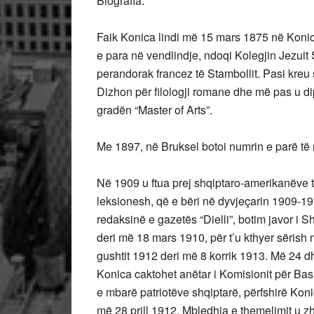
Biografia:
Faik Konica lindi më 15 mars 1875 në Konicë
e para në vendlindje, ndoqi Kolegjin Jezuit
perandorak francez të Stambollit. Pasi kre
Dizhon për filologji romane dhe më pas u di
gradën “Master of Arts”.
Me 1897, në Bruksel botoi numrin e parë të re
Në 1909 u ftua prej shqiptaro-amerikanëve t
leksionesh, që e bëri në dyvjeçarin 1909-19
redaksinë e gazetës “Dielli”, botim javor i S
deri më 18 mars 1910, për t’u kthyer sërish
gushtit 1912 deri më 8 korrik 1913. Më 24 dh
Konica caktohet anëtar i Komisionit për Ba
e mbarë patriotëve shqiptarë, përfshirë Kon
më 28 prill 1912. Mbledhja e themelimit u z