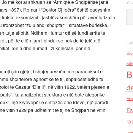
. Jo më kot ai shkruan se “Armiqtë e Shqipërisë janë
5 mars 1897). Romani “Doktor Gjilpëra” është padyshim
Ark
ë traktat eksorcizmi i jashtëzakonshëm për aventurizmin
ronizohet “zululandi shqiptar” i situatave burleske, i
 tutje alibitë. Ndihem i lumtur që së fundi arrita ta
di, për të cilën jam i bindur se nuk do të jetë një
ikat ironia dhe humori i zi konician, por një
alba
asll
drejt çdo gjëje, i shpjegueshëm me paradokset e
B
me shpirtërore agnostike të tij, shpaloset edhe te
d
otoi te Gazeta “Dielli”, në vitin 1922, vetëm pjesën e
aris”, ku analizohet struktura e një bote alegorike
Env
duk”, një kryevepër e sintezës dhe ideve, një parodi
Fa
ë vitin 1929 pa udhëtimit të tij në Shqipëri në vitin
ra
Inte