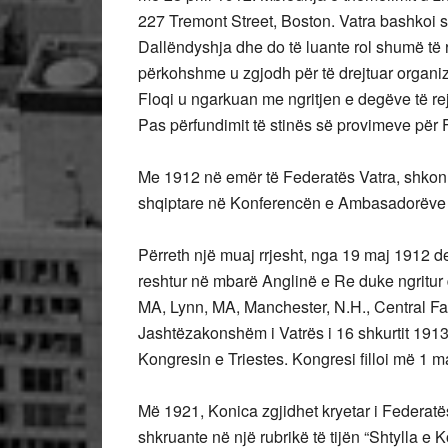
227 Tremont Street, Boston. Vatra bashkoi 
Dallëndyshja dhe do të luante rol shumë të 
përkohshme u zgjodh për të drejtuar organiz
Floqi u ngarkuan me ngritjen e degëve të re
Pas përfundimit të stinës së provimeve për F
Me 1912 në emër të Federatës Vatra, shkon 
shqiptare në Konferencën e Ambasadorëve 
Përreth një muaj rrjesht, nga 19 maj 1912 
reshtur në mbarë Anglinë e Re duke ngritur 
MA, Lynn, MA, Manchester, N.H., Central Fal
Jashtëzakonshëm i Vatrës i 16 shkurtit 1913
Kongresin e Triestes. Kongresi filloi më 1 
Më 1921, Konica zgjidhet kryetar i Federatës 
shkruante në një rubrikë të tijën “Shtylla e