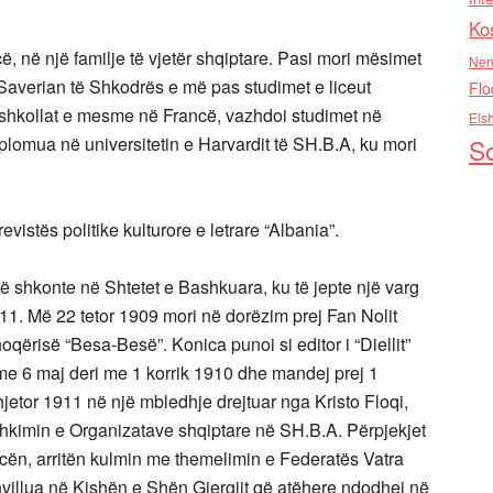
Ko
, në një familje të vjetër shqiptare. Pasi mori mësimet
Nen
 Saverian të Shkodrës e më pas studimet e liceut
Flo
u shkollat e mesme në Francë, vazhdoi studimet në
Els
plomua në universitetin e Harvardit të SH.B.A, ku mori
So
vistës politike kulturore e letrare “Albania”.
ë shkonte në Shtetet e Bashkuara, ku të jepte një varg
11. Më 22 tetor 1909 mori në dorëzim prej Fan Nolit
hoqërisë “Besa-Besë”. Konica punoi si editor i “Diellit”
 me 6 maj deri me 1 korrik 1910 dhe mandej prej 1
jetor 1911 në një mbledhje drejtuar nga Kristo Floqi,
shkimin e Organizatave shqiptare në SH.B.A. Përpjekjet
icën, arritën kulmin me themelimin e Federatës Vatra
hvillua në Kishën e Shën Gjergjit që atëhere ndodhej në