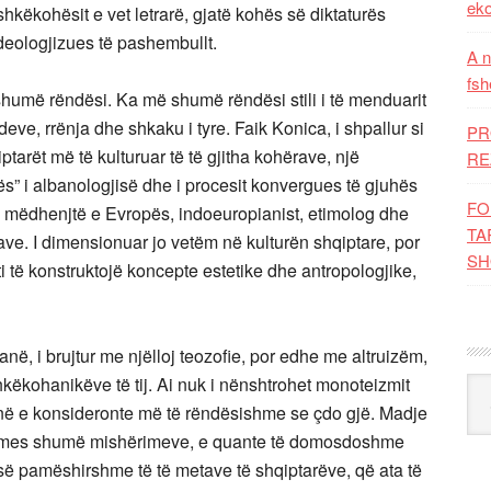
eko
ashkëkohësit e vet letrarë, gjatë kohës së diktaturës
deologjizues të pashembullt.
A n
fsh
shumë rëndësi. Ka më shumë rëndësi stili i të menduarit
ideve, rrënja dhe shkaku i tyre. Faik Konica, i shpallur si
PR
ptarët më të kulturuar të të gjitha kohërave, një
RE
ës” i albanologjisë dhe i procesit konvergues të gjuhës
FO
ë mëdhenjtë e Evropës, indoeuropianist, etimolog dhe
TA
mave. I dimensionuar jo vetëm në kulturën shqiptare, por
SH
i të konstruktojë koncepte estetike dhe antropologjike,
në, i brujtur me njëlloj teozofie, por edhe me altruizëm,
hkëkohanikëve të tij. Ai nuk i nënshtrohet monoteizmit
Kat
rinë e konsideronte më të rëndësishme se çdo gjë. Madje
i, përmes shumë mishërimeve, e quante të domosdoshme
 së pamëshirshme të të metave të shqiptarëve, që ata të