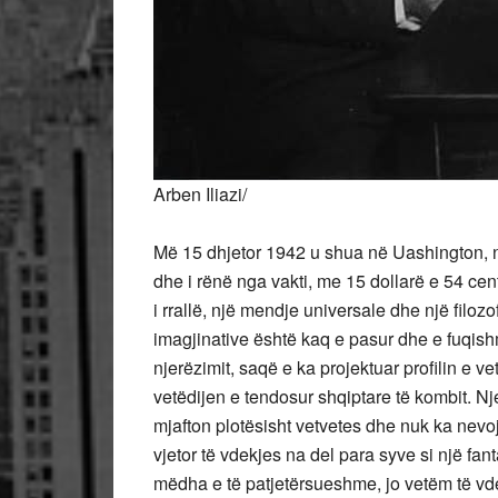
Arben Iliazi/
Më 15 dhjetor 1942 u shua në Uashington, n
dhe i rënë nga vakti, me 15 dollarë e 54 cent 
i rrallë, një mendje universale dhe një filozo
imagjinative është kaq e pasur dhe e fuqish
njerëzimit, saqë e ka projektuar profilin e 
vetëdijen e tendosur shqiptare të kombit. Nje
mjafton plotësisht vetvetes dhe nuk ka ne
vjetor të vdekjes na del para syve si një f
mëdha e të patjetërsueshme, jo vetëm të vdek