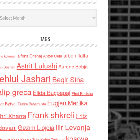
iv
TAGS
arben llalla
alfons Grishaj
Anton Cefa
no kolonjari
Astrit Lulushi
Aurenc Bebja
an Bushati
ehlul Jashari
Beqir Sina
alip greca
Elida Buçpapaj
Elmi Berisha
Eugjen Merlika
er Bytyci
Ermira Babamusta
Frank shkreli
hri Xharra
Fritz
Ilir Levonja
Gezim Llojdia
dovani
kosova
rviste
Kolec Traboini
Keze Kozeta Zylo