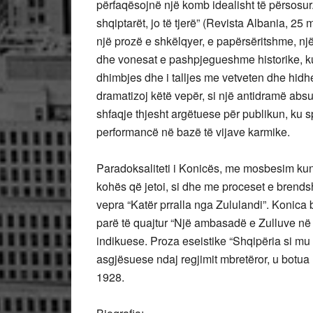
përfaqësojnë një komb idealisht të përsosur
shqiptarët, jo të tjerë” (Revista Albania, 2
një prozë e shkëlqyer, e papërsëritshme, nj
dhe vonesat e pashpjegueshme historike, ku i
dhimbjes dhe i talljes me vetveten dhe hidhen
dramatizoj këtë vepër, si një antidramë absur
shfaqje thjesht argëtuese për publikun, ku sp
performancë në bazë të vijave karmike.
Paradoksaliteti i Konicës, me mosbesim kun
kohës që jetoi, si dhe me proceset e brendsh
vepra “Katër prralla nga Zululandi”. Konica b
parë të quajtur “Një ambasadë e Zulluve në p
indikuese. Proza eseistike “Shqipëria si mu 
asgjësuese ndaj regjimit mbretëror, u botua n
1928.