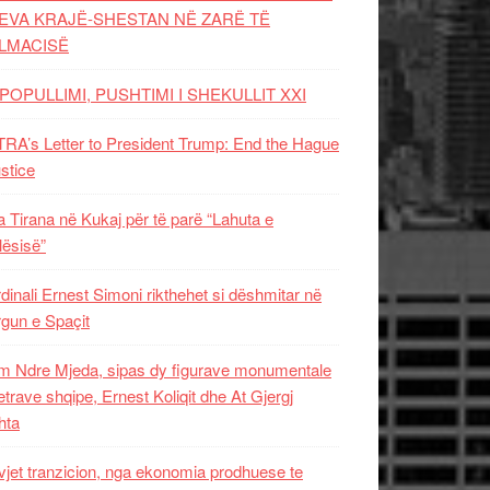
EVA KRAJË-SHESTAN NË ZARË TË
LMACISË
POPULLIMI, PUSHTIMI I SHEKULLIT XXI
RA’s Letter to President Trump: End the Hague
ustice
 Tirana në Kukaj për të parë “Lahuta e
ësisë”
dinali Ernest Simoni rikthehet si dëshmitar në
gun e Spaçit
 Ndre Mjeda, sipas dy figurave monumentale
letrave shqipe, Ernest Koliqit dhe At Gjergj
hta
vjet tranzicion, nga ekonomia prodhuese te