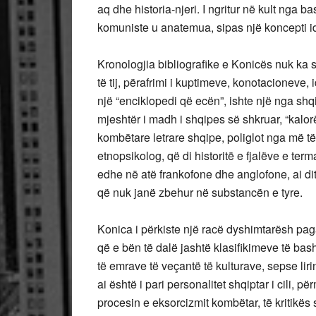
aq dhe historia-njeri. I ngritur në kult nga b
komuniste u anatemua, sipas një koncepti i
Kronologjia bibliografike e Konicës nuk ka 
të tij, përafrimi i kuptimeve, konotacioneve, 
një “enciklopedi që ecën”, ishte një nga shqi
mjeshtër i madh i shqipes së shkruar, “kalor
kombëtare letrare shqipe, poliglot nga më t
etnopsikolog, që di historitë e fjalëve e ter
edhe në atë frankofone dhe anglofone, ai dit
që nuk janë zbehur në substancën e tyre.
Konica i përkiste një racë dyshimtarësh paga
që e bën të dalë jashtë klasifikimeve të bas
të emrave të veçantë të kulturave, sepse li
ai është i pari personalitet shqiptar i cil
procesin e eksorcizmit kombëtar, të kritikës