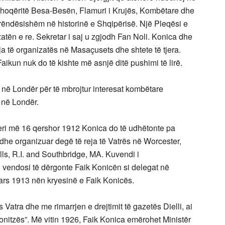
shoqëritë Besa-Besën, Flamuri i Krujës, Kombëtare dhe
rëndësishëm në historinë e Shqipërisë. Një Pleqësi e
atën e re. Sekretar i saj u zgjodh Fan Noli. Konica dhe
ja të organizatës në Masaçusets dhe shtete të tjera.
aikun nuk do të kishte më asnjë ditë pushimi të lirë.
në Londër për të mbrojtur interesat kombëtare
në Londër.
deri më 16 qershor 1912 Konica do të udhëtonte pa
dhe organizuar degë të reja të Vatrës në Worcester,
ls, R.I. and Southbridge, MA. Kuvendi i
 vendosi të dërgonte Faik Konicën si delegat në
mars 1913 nën kryesinë e Faik Konicës.
Vatra dhe me rimarrjen e drejtimit të gazetës Dielli, ai
 Konitzës”. Më vitin 1926, Faik Konica emërohet Ministër