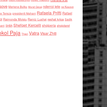
sove
nderroi jete
Marjana Bulku
ne Kosove
Murat Gecaj
Rafaela Prifti
Rafael
e Tereza
presidenti Nishani
qi
Raimonda Moisiu
Ramiz Lushaj
reshat kripa
Sadik
Shefqet Kercelli
shqiperia
hani
shqiptaret
SHBA
kol Paja
Vatra
Visar Zhiti
Thaci