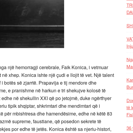
TR
DA
SH
VAT
Inj
Nga
Mal
ga një hemorragji cerebrale, Faik Konica, i vetmuar
në xhep. Konica ishte një çudi e llojit të vet. Një talent
Kar
f i botës së zjarrtë. Prapavija e tij mendore dhe
Bur
me, e pranishme në harkun e tri shekujve kolosë të
vet edhe në shekullin XXI që po jetojmë, duke ngërthyer
Dom
riu tipik shqiptar, shkrimtari dhe mendimtari që i
të 
vojë për mbishtresa dhe hamendësime, edhe në këtë 83
Fis
antazmë supreme, faustiane, që posedon sekrete të
36 
jes por edhe të jetës. Konica është sa njeriu-histori,