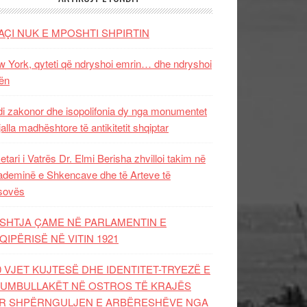
AÇI NUK E MPOSHTI SHPIRTIN
 York, qyteti që ndryshoi emrin… dhe ndryshoi
ën
i zakonor dhe isopolifonia dy nga monumentet
jalla madhështore të antikitetit shqiptar
etari i Vatrës Dr. Elmi Berisha zhvilloi takim në
deminë e Shkencave dhe të Arteve të
sovës
SHTJA ÇAME NË PARLAMENTIN E
QIPËRISË NË VITIN 1921
0 VJET KUJTESË DHE IDENTITET-TRYEZË E
UMBULLAKËT NË OSTROS TË KRAJËS
R SHPËRNGULJEN E ARBËRESHËVE NGA