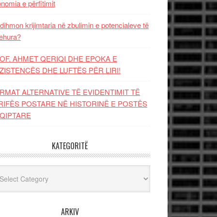
nomia e përfitimit
dihmon krijimtaria në zbulimin e potencialeve të
ehura?
OF. AHMET QERIQI DHE EPOKA E
ZISTENCЁS DHE LUFTЁS PЁR LIRI!
RMAT ALTERNATIVE TË EVIDENTIMIT TË
RIFËS POSTARE NË HISTORINË E POSTËS
QIPTARE
KATEGORITË
egoritë
ARKIV