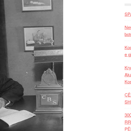
SP
New
bot
Kod
e g
Kry
Aka
Ko
ÇË
SH
30
RR
PË