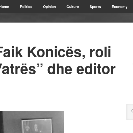
Home
Politics
Opinion
Culture
Sports
Economy
aik Konicës, roli
Vatrës” dhe editor