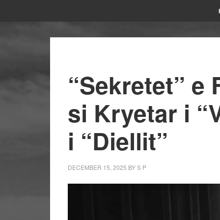
“Sekretet” e F
si Kryetar i “
i “Diellit”
DECEMBER 15, 2025
BY
S P