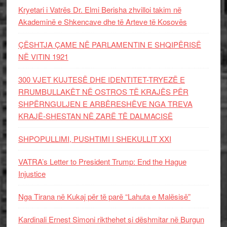
Kryetari i Vatrës Dr. Elmi Berisha zhvilloi takim në
Akademinë e Shkencave dhe të Arteve të Kosovës
ÇËSHTJA ÇAME NË PARLAMENTIN E SHQIPËRISË
NË VITIN 1921
300 VJET KUJTESË DHE IDENTITET-TRYEZË E
RRUMBULLAKËT NË OSTROS TË KRAJËS PËR
SHPËRNGULJEN E ARBËRESHËVE NGA TREVA
KRAJË-SHESTAN NË ZARË TË DALMACISË
SHPOPULLIMI, PUSHTIMI I SHEKULLIT XXI
VATRA’s Letter to President Trump: End the Hague
Injustice
Nga Tirana në Kukaj për të parë “Lahuta e Malësisë”
Kardinali Ernest Simoni rikthehet si dëshmitar në Burgun