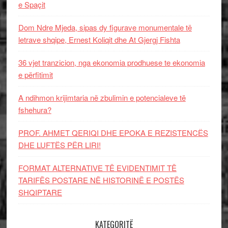
e Spaçit
Dom Ndre Mjeda, sipas dy figurave monumentale të
letrave shqipe, Ernest Koliqit dhe At Gjergj Fishta
36 vjet tranzicion, nga ekonomia prodhuese te ekonomia
e përfitimit
A ndihmon krijimtaria në zbulimin e potencialeve të
fshehura?
PROF. AHMET QERIQI DHE EPOKA E REZISTENCЁS
DHE LUFTЁS PЁR LIRI!
FORMAT ALTERNATIVE TË EVIDENTIMIT TË
TARIFËS POSTARE NË HISTORINË E POSTËS
SHQIPTARE
KATEGORITË