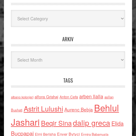
Kategoritë
ARKIV
Arkiv
TAGS
arben llalla
alfons Grishaj
Anton Cefa
asllan
albano kolonjari
Behlul
Astrit Lulushi
Aurenc Bebja
Bushati
Jashari
dalip greca
Beqir Sina
Elida
Buçpapaj
Enver Bytyci
Elmi Berisha
Ermira Babamusta