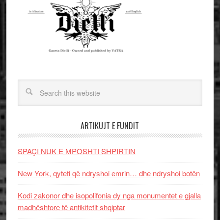
ARTIKUJT E FUNDIT
SPAÇI NUK E MPOSHTI SHPIRTIN
New York, qyteti që ndryshoi emrin… dhe ndryshoi botën
Kodi zakonor dhe isopolifonia dy nga monumentet e gjalla
madhështore të antikitetit shqiptar