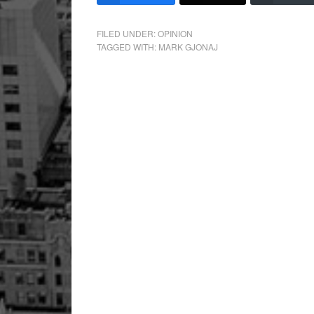
FILED UNDER:
OPINION
TAGGED WITH:
MARK GJONAJ