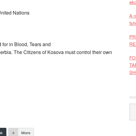
eko
nited Nations
A n
fsh
PR
RE
for in Blood, Tears and
Serbia. The Citizens of Kosova must control their own
FO
TA
SH
Kat
nk
More