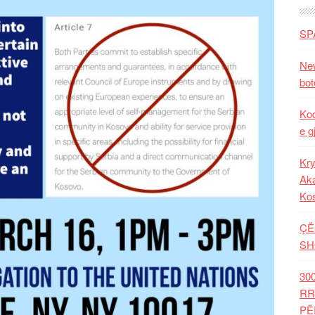
SP
New
bot
Kod
e g
Kry
Aka
Ko
ÇË
SH
30
RR
PË