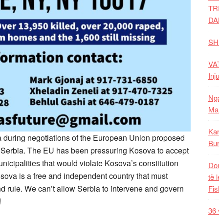
TR
DA
SH
VAT
Inj
Nga
Mal
Kar
va during negotiations of the European Union proposed
Bur
 Serbia. The EU has been pressuring Kosova to accept
nicipalities that would violate Kosova’s constitution
Dom
Kosova is a free and independent country that must
të 
d rule. We can’t allow Serbia to intervene and govern
Fis
!
36 