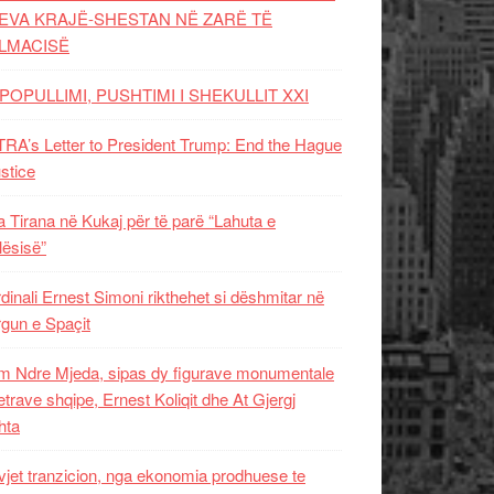
EVA KRAJË-SHESTAN NË ZARË TË
LMACISË
POPULLIMI, PUSHTIMI I SHEKULLIT XXI
RA’s Letter to President Trump: End the Hague
ustice
 Tirana në Kukaj për të parë “Lahuta e
ësisë”
dinali Ernest Simoni rikthehet si dëshmitar në
gun e Spaçit
 Ndre Mjeda, sipas dy figurave monumentale
letrave shqipe, Ernest Koliqit dhe At Gjergj
hta
vjet tranzicion, nga ekonomia prodhuese te