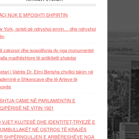
AÇI NUK E MPOSHTI SHPIRTIN
 York, qyteti që ndryshoi emrin… dhe ndryshoi
ën
i zakonor dhe isopolifonia dy nga monumentet
jalla madhështore të antikitetit shqiptar
etari i Vatrës Dr. Elmi Berisha zhvilloi takim në
deminë e Shkencave dhe të Arteve të
sovës
SHTJA ÇAME NË PARLAMENTIN E
QIPËRISË NË VITIN 1921
0 VJET KUJTESË DHE IDENTITET-TRYEZË E
UMBULLAKËT NË OSTROS TË KRAJËS
R SHPËRNGULJEN E ARBËRESHËVE NGA