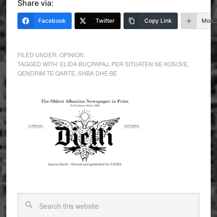
Share via:
Facebook
Twitter
Copy Link
More
FILED UNDER:
OPINION
TAGGED WITH:
ELIDA BUÇPAPAJ
,
PER SITUATEN NE KOSOVE
,
QENDRIM TE QARTE
,
SHBA DHE BE