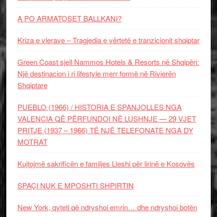
A PO ARMATOSET BALLKANI?
Kriza e vlerave – Tragjedia e vërtetë e tranzicionit shqiptar
Green Coast sjell Nammos Hotels & Resorts në Shqipëri:
Një destinacion i ri lifestyle merr formë në Rivierën
Shqiptare
PUEBLO (1966) / HISTORIA E SPANJOLLES NGA
VALENCIA QË PËRFUNDOI NË LUSHNJE — 29 VJET
PRITJE (1937 – 1966) TË NJË TELEFONATE NGA DY
MOTRAT
Kujtojmë sakrificën e familjes Lleshi për lirinë e Kosovës
SPAÇI NUK E MPOSHTI SHPIRTIN
New York, qyteti që ndryshoi emrin… dhe ndryshoi botën