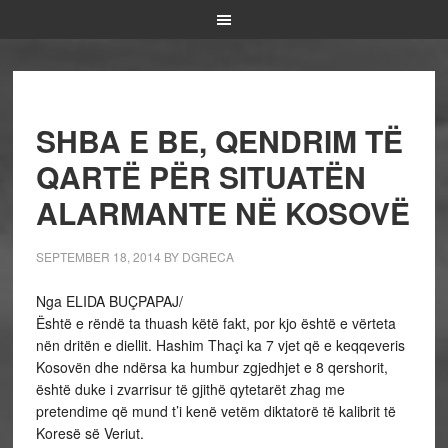
SHBA E BE, QENDRIM TË
QARTË PËR SITUATËN
ALARMANTE NË KOSOVË
SEPTEMBER 18, 2014
BY
DGRECA
Nga ELIDA BUÇPAPAJ/
Është e rëndë ta thuash këtë fakt, por kjo është e vërteta
nën dritën e diellit. Hashim Thaçi ka 7 vjet që e keqqeveris
Kosovën dhe ndërsa ka humbur zgjedhjet e 8 qershorit,
është duke i zvarrisur të gjithë qytetarët zhag me
pretendime që mund t’i kenë vetëm diktatorë të kalibrit të
Koresë së Veriut.