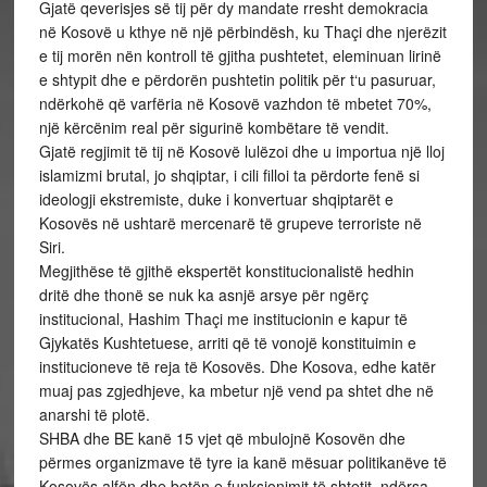
Gjatë qeverisjes së tij për dy mandate rresht demokracia
në Kosovë u kthye në një përbindësh, ku Thaçi dhe njerëzit
e tij morën nën kontroll të gjitha pushtetet, eleminuan lirinë
e shtypit dhe e përdorën pushtetin politik për t‘u pasuruar,
ndërkohë që varfëria në Kosovë vazhdon të mbetet 70%,
një kërcënim real për sigurinë kombëtare të vendit.
Gjatë regjimit të tij në Kosovë lulëzoi dhe u importua një lloj
islamizmi brutal, jo shqiptar, i cili filloi ta përdorte fenë si
ideologji ekstremiste, duke i konvertuar shqiptarët e
Kosovës në ushtarë mercenarë të grupeve terroriste në
Siri.
Megjithëse të gjithë ekspertët konstitucionalistë hedhin
dritë dhe thonë se nuk ka asnjë arsye për ngërç
institucional, Hashim Thaçi me institucionin e kapur të
Gjykatës Kushtetuese, arriti që të vonojë konstituimin e
institucioneve të reja të Kosovës. Dhe Kosova, edhe katër
muaj pas zgjedhjeve, ka mbetur një vend pa shtet dhe në
anarshi të plotë.
SHBA dhe BE kanë 15 vjet që mbulojnë Kosovën dhe
përmes organizmave të tyre ia kanë mësuar politikanëve të
Kosovës alfën dhe betën e funksionimit të shtetit, ndërsa