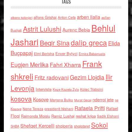
TAGS
arben llalla
alfons Grishaj
Anton Cefa
asllan
albano kolonjari
Behlul
Astrit Lulushi
Aurenc Bebja
Bushati
Jashari
dalip greca
Beqir Sina
Elida
Buçpapaj
Enver Bytyci
Elmi Berisha
Ermira Babamusta
Frank
Eugjen Merlika
Fahri Xharra
shkreli
Ilir
Gezim Llojdia
Fritz radovani
Levonja
Interviste
Kolec Traboini
Keze Kozeta Zylo
kosova
Kosove
nderroi jete
Marjana Bulku
ne
Murat Gecaj
Rafaela Prifti
Rafael
Nene Tereza
Kosove
presidenti Nishani
Floqi
Raimonda Moisiu
Ramiz Lushaj
reshat kripa
Sadik Elshani
Sokol
Shefqet Kercelli
shqiperia
shqiptaret
SHBA