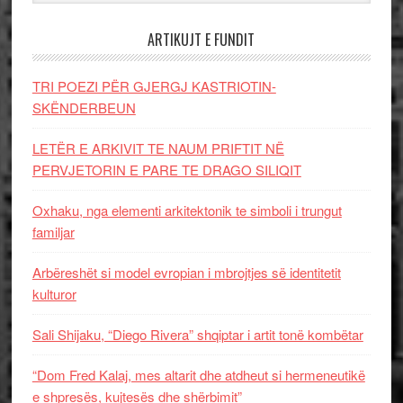
ARTIKUJT E FUNDIT
TRI POEZI PËR GJERGJ KASTRIOTIN-
SKËNDERBEUN
LETËR E ARKIVIT TE NAUM PRIFTIT NË
PERVJETORIN E PARE TE DRAGO SILIQIT
Oxhaku, nga elementi arkitektonik te simboli i trungut
familjar
Arbëreshët si model evropian i mbrojtjes së identitetit
kulturor
Sali Shijaku, “Diego Rivera” shqiptar i artit tonë kombëtar
“Dom Fred Kalaj, mes altarit dhe atdheut si hermeneutikë
e shpresës, kujtesës dhe shërbimit”