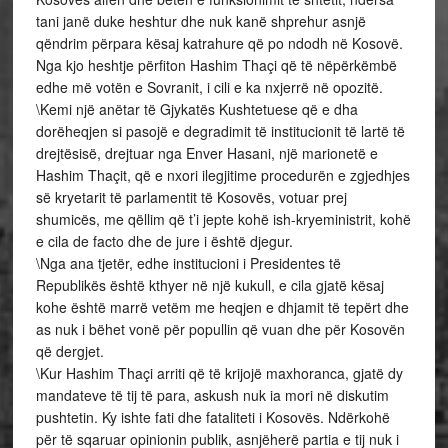
tani janë duke heshtur dhe nuk kanë shprehur asnjë
qëndrim përpara kësaj katrahure që po ndodh në Kosovë.
Nga kjo heshtje përfiton Hashim Thaçi që të nëpërkëmbë
edhe më votën e Sovranit, i cili e ka nxjerrë në opozitë.
\Kemi një anëtar të Gjykatës Kushtetuese që e dha
dorëheqjen si pasojë e degradimit të institucionit të lartë të
drejtësisë, drejtuar nga Enver Hasani, një marionetë e
Hashim Thaçit, që e nxori ilegjitime procedurën e zgjedhjes
së kryetarit të parlamentit të Kosovës, votuar prej
shumicës, me qëllim që t’i jepte kohë ish-kryeministrit, kohë
e cila de facto dhe de jure i është djegur.
\Nga ana tjetër, edhe institucioni i Presidentes të
Republikës është kthyer në një kukull, e cila gjatë kësaj
kohe është marrë vetëm me heqjen e dhjamit të tepërt dhe
as nuk i bëhet vonë për popullin që vuan dhe për Kosovën
që dergjet.
\Kur Hashim Thaçi arriti që të krijojë maxhoranca, gjatë dy
mandateve të tij të para, askush nuk ia mori në diskutim
pushtetin. Ky ishte fati dhe fataliteti i Kosovës. Ndërkohë
për të sqaruar opinionin publik, asnjëherë partia e tij nuk i