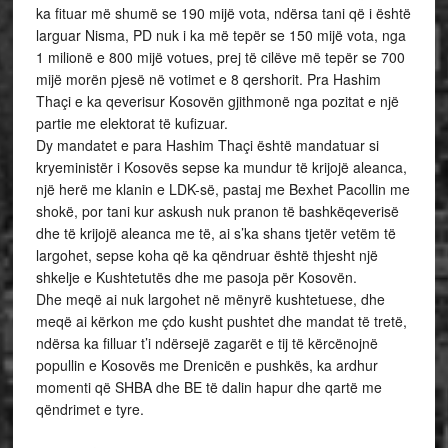
ka fituar më shumë se 190 mijë vota, ndërsa tani që i është
larguar Nisma, PD nuk i ka më tepër se 150 mijë vota, nga
1 milionë e 800 mijë votues, prej të cilëve më tepër se 700
mijë morën pjesë në votimet e 8 qershorit. Pra Hashim
Thaçi e ka qeverisur Kosovën gjithmonë nga pozitat e një
partie me elektorat të kufizuar.
Dy mandatet e para Hashim Thaçi është mandatuar si
kryeministër i Kosovës sepse ka mundur të krijojë aleanca,
një herë me klanin e LDK-së, pastaj me Bexhet Pacollin me
shokë, por tani kur askush nuk pranon të bashkëqeverisë
dhe të krijojë aleanca me të, ai s’ka shans tjetër vetëm të
largohet, sepse koha që ka qëndruar është thjesht një
shkelje e Kushtetutës dhe me pasoja për Kosovën.
Dhe meqë ai nuk largohet në mënyrë kushtetuese, dhe
meqë ai kërkon me çdo kusht pushtet dhe mandat të tretë,
ndërsa ka filluar t’i ndërsejë zagarët e tij të kërcënojnë
popullin e Kosovës me Drenicën e pushkës, ka ardhur
momenti që SHBA dhe BE të dalin hapur dhe qartë me
qëndrimet e tyre.