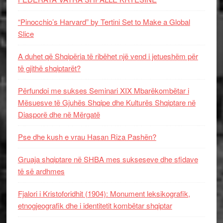
“Pinocchio’s Harvard” by Tertini Set to Make a Global
Slice
A duhet që Shqipëria të ribëhet një vend i jetueshëm për
të gjithë shqiptarët?
Përfundoi me sukses Seminari XIX Mbarëkombëtar i
Mësuesve të Gjuhës Shqipe dhe Kulturës Shqiptare në
Diasporë dhe në Mërgatë
Pse dhe kush e vrau Hasan Riza Pashën?
Gruaja shqiptare në SHBA mes sukseseve dhe sfidave
të së ardhmes
Fjalori i Kristoforidhit (1904): Monument leksikografik,
etnogjeografik dhe i identitetit kombëtar shqiptar