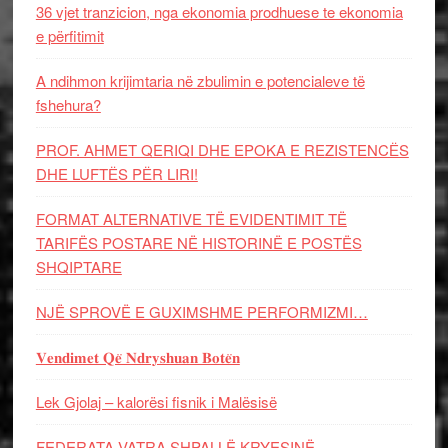
36 vjet tranzicion, nga ekonomia prodhuese te ekonomia
e përfitimit
A ndihmon krijimtaria në zbulimin e potencialeve të
fshehura?
PROF. AHMET QERIQI DHE EPOKA E REZISTENCЁS
DHE LUFTЁS PЁR LIRI!
FORMAT ALTERNATIVE TË EVIDENTIMIT TË
TARIFËS POSTARE NË HISTORINË E POSTËS
SHQIPTARE
NJË SPROVË E GUXIMSHME PERFORMIZMI…
𝐕𝐞𝐧𝐝𝐢𝐦𝐞𝐭 𝐐𝐞̈ 𝐍𝐝𝐫𝐲𝐬𝐡𝐮𝐚𝐧 𝐁𝐨𝐭𝐞̈𝐧
Lek Gjolaj – kalorësi fisnik i Malësisë
FEDERATA VATRA SHPALLË KRYESINË