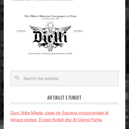
ARTIKUJT E FUNDIT
Dom Ndre Mjeda, sipas dy figurave monumentale të
letrave shqipe, Ernest Koliqit dhe At Gjergj Fishta