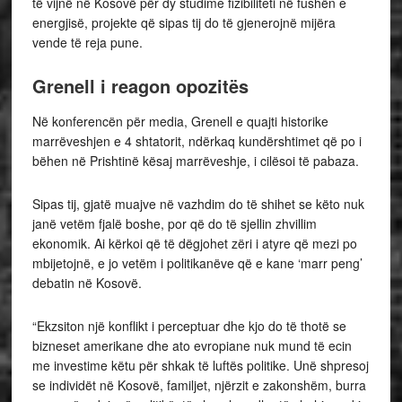
të vijnë në Kosovë për dy studime fizibiliteti në fushën e
energjisë, projekte që sipas tij do të gjenerojnë mijëra
vende të reja pune.
Grenell i reagon opozitës
Në konferencën për media, Grenell e quajti historike
marrëveshjen e 4 shtatorit, ndërkaq kundërshtimet që po i
bëhen në Prishtinë kësaj marrëveshje, i cilësoi të pabaza.
Sipas tij, gjatë muajve në vazhdim do të shihet se këto nuk
janë vetëm fjalë boshe, por që do të sjellin zhvillim
ekonomik. Ai kërkoi që të dëgjohet zëri i atyre që mezi po
mbijetojnë, e jo vetëm i politikanëve që e kane ‘marr peng’
debatin në Kosovë.
“Ekzsiton një konflikt i perceptuar dhe kjo do të thotë se
bizneset amerikane dhe ato evropiane nuk mund të ecin
me investime këtu për shkak të luftës politike. Unë shpresoj
se individët në Kosovë, familjet, njërzit e zakonshëm, burra