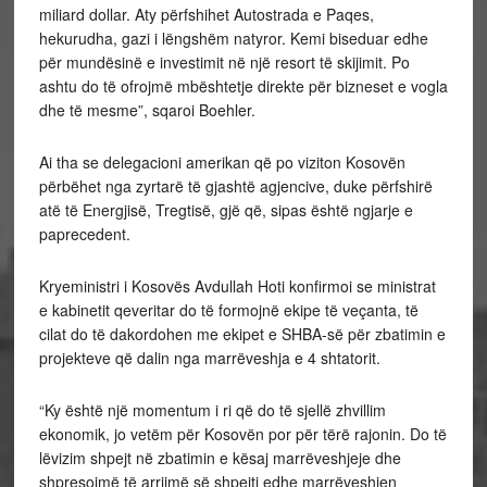
miliard dollar. Aty përfshihet Autostrada e Paqes,
hekurudha, gazi i lëngshëm natyror. Kemi biseduar edhe
për mundësinë e investimit në një resort të skijimit. Po
ashtu do të ofrojmë mbështetje direkte për bizneset e vogla
dhe të mesme”, sqaroi Boehler.
Ai tha se delegacioni amerikan që po viziton Kosovën
përbëhet nga zyrtarë të gjashtë agjencive, duke përfshirë
atë të Energjisë, Tregtisë, gjë që, sipas është ngjarje e
paprecedent.
Kryeministri i Kosovës Avdullah Hoti konfirmoi se ministrat
e kabinetit qeveritar do të formojnë ekipe të veçanta, të
cilat do të dakordohen me ekipet e SHBA-së për zbatimin e
projekteve që dalin nga marrëveshja e 4 shtatorit.
“Ky është një momentum i ri që do të sjellë zhvillim
ekonomik, jo vetëm për Kosovën por për tërë rajonin. Do të
lëvizim shpejt në zbatimin e kësaj marrëveshjeje dhe
shpresojmë të arrijmë së shpejti edhe marrëveshjen