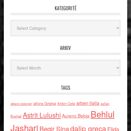
KATEGORITË
Kategoritë
ARKIV
Arkiv
TAGS
arben llalla
alfons Grishaj
Anton Cefa
asllan
albano kolonjari
Behlul
Astrit Lulushi
Aurenc Bebja
Bushati
Jashari
dalip greca
Beqir Sina
Elida