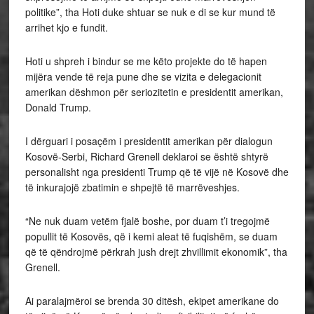
politike”, tha Hoti duke shtuar se nuk e di se kur mund të
arrihet kjo e fundit.
Hoti u shpreh i bindur se me këto projekte do të hapen
mijëra vende të reja pune dhe se vizita e delegacionit
amerikan dëshmon për seriozitetin e presidentit amerikan,
Donald Trump.
I dërguari i posaçëm i presidentit amerikan për dialogun
Kosovë-Serbi, Richard Grenell deklaroi se është shtyrë
personalisht nga presidenti Trump që të vijë në Kosovë dhe
të inkurajojë zbatimin e shpejtë të marrëveshjes.
“Ne nuk duam vetëm fjalë boshe, por duam t’i tregojmë
popullit të Kosovës, që i kemi aleat të fuqishëm, se duam
që të qëndrojmë përkrah jush drejt zhvillimit ekonomik”, tha
Grenell.
Ai paralajmëroi se brenda 30 ditësh, ekipet amerikane do