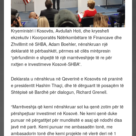
Kryeministri i Kosovës, Avdullah Hoti, dhe kryeshefi
ekzekutiv i Koorporatës Ndërkombëtare të Financave dhe
Zhvillimit në SHBA, Adam Boehler, nënshkruan një
deklaratë të përbashkët, përmes së cilës mirëpresin
“përfundimin e shpejtë të një marrëveshjeje të re për
nxitjen e investimeve Kosovë-SHBA”.
Deklarata u nënshkrua në Qeverinë e Kosovës në praninë
e presidentit Hashim Thaçi, dhe të dërguarit të posaçëm të
Shtëpisë së Bardhë për dialogun, Richard Grenell.
“Marrëveshja që kemi nënshkruar sot ka qenë zotim për të
përshpejtuar investimet në Kosovë. Ne kemi qenë duke
punuar në përgatitjet për mundësitë e asaj që ndodhi disa
javë më parë. Kemi punuar me ambasadën tonë, me
ambasadorin tonë dhe kemi projekte në vlerë deri në 1