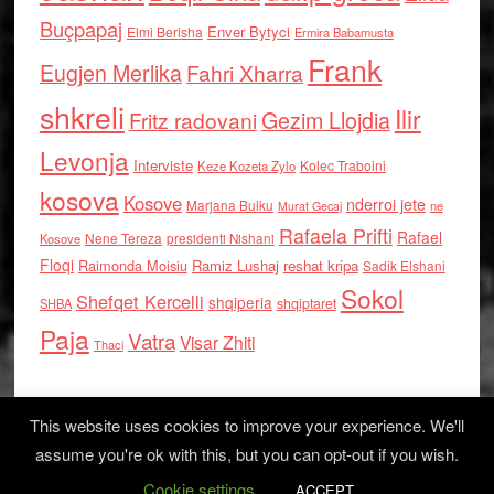
Buçpapaj
Enver Bytyci
Elmi Berisha
Ermira Babamusta
Frank
Eugjen Merlika
Fahri Xharra
shkreli
Ilir
Gezim Llojdia
Fritz radovani
Levonja
Interviste
Kolec Traboini
Keze Kozeta Zylo
kosova
Kosove
nderroi jete
Marjana Bulku
ne
Murat Gecaj
Rafaela Prifti
Rafael
Nene Tereza
Kosove
presidenti Nishani
Floqi
Raimonda Moisiu
Ramiz Lushaj
reshat kripa
Sadik Elshani
Sokol
Shefqet Kercelli
shqiperia
shqiptaret
SHBA
Paja
Vatra
Visar Zhiti
Thaci
This website uses cookies to improve your experience. We'll
assume you're ok with this, but you can opt-out if you wish.
Cookie settings
Log in
ACCEPT