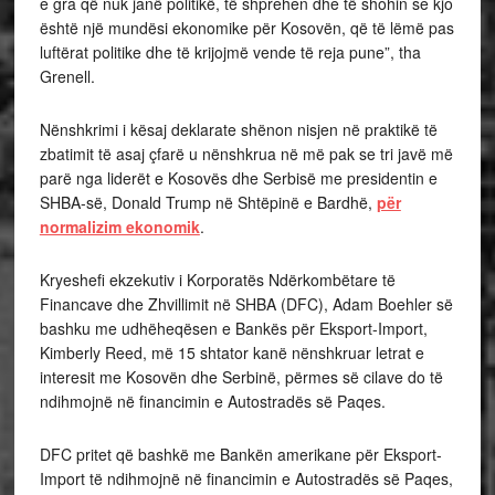
e gra që nuk janë politikë, të shprehen dhe të shohin se kjo
është një mundësi ekonomike për Kosovën, që të lëmë pas
luftërat politike dhe të krijojmë vende të reja pune”, tha
Grenell.
Nënshkrimi i kësaj deklarate shënon nisjen në praktikë të
zbatimit të asaj çfarë u nënshkrua në më pak se tri javë më
parë nga liderët e Kosovës dhe Serbisë me presidentin e
SHBA-së, Donald Trump në Shtëpinë e Bardhë,
për
normalizim ekonomik
.
Kryeshefi ekzekutiv i Korporatës Ndërkombëtare të
Financave dhe Zhvillimit në SHBA (DFC), Adam Boehler së
bashku me udhëheqësen e Bankës për Eksport-Import,
Kimberly Reed, më 15 shtator kanë nënshkruar letrat e
interesit me Kosovën dhe Serbinë, përmes së cilave do të
ndihmojnë në financimin e Autostradës së Paqes.
DFC pritet që bashkë me Bankën amerikane për Eksport-
Import të ndihmojnë në financimin e Autostradës së Paqes,