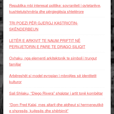
Republika mbi interesat politike: sovraniteti i qytetarëve,
kushtetutshmëria dhe përgjegjësia shtetërore
TRI POEZI PËR GJERGJ KASTRIOTIN-
SKËNDERBEUN
LETËR E ARKIVIT TE NAUM PRIFTIT NË
PERVJETORIN E PARE TE DRAGO SILIQIT
Oxhaku, nga elementi arkitektonik te simboli i trungut
familjar
Arbëreshët si model evropian i mbrojtjes së identitetit
kulturor
Sali Shijaku, “Diego Rivera” shqiptar i artit tonë kombëtar
“Dom Fred Kalaj, mes altarit dhe atdheut si hermeneutikë
e shpresës, kujtesës dhe shërbimit”