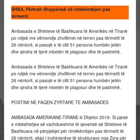
SHBA, Përkrah Shqipërisë në rimëkëmbjen pas
tërmetit/
Ambasada e Shteteve të Bashkuara të Amerikës në Tiranë
po ndjek me vëmendje zhvillimet në terren pas tërmetit të
26 nëntorit, si pasojë e të cilit 51 persona humbën jetën
dhe qindra të tjerë mbetën të plagosur dhe të pastrehë.
Ambasada e Shteteve të Bashkuara të Amerikës në Tiranë
po ndjek me vëmendje zhvillimet në terren pas tërmetit të
26 nëntorit, si pasojë e të cilit 51 persona humbën jetën
dhe qindra të tjerë mbetën të plagosur dhe të pastrehë.
POSTIMI NE FAQEN ZYRTARE TE AMBASADES
AMBASADA AMERIKANE-TIRANE-6 Dhjetor 2019- Si pjesë
e mbështetjes së vazhdueshme të qeverisë së Shteteve të
Bashkuara në përpjekjet për rimëkëmbjen pas tërmetit të
26 nëntorit, ekipi i inxhinierëve të strukturave nga Zyra për