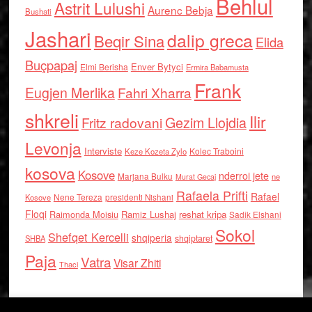
Behlul
Astrit Lulushi
Aurenc Bebja
Bushati
Jashari
dalip greca
Beqir Sina
Elida
Buçpapaj
Enver Bytyci
Elmi Berisha
Ermira Babamusta
Frank
Eugjen Merlika
Fahri Xharra
shkreli
Ilir
Gezim Llojdia
Fritz radovani
Levonja
Interviste
Kolec Traboini
Keze Kozeta Zylo
kosova
Kosove
nderroi jete
Marjana Bulku
ne
Murat Gecaj
Rafaela Prifti
Rafael
Nene Tereza
Kosove
presidenti Nishani
Floqi
Raimonda Moisiu
Ramiz Lushaj
reshat kripa
Sadik Elshani
Sokol
Shefqet Kercelli
shqiperia
shqiptaret
SHBA
Paja
Vatra
Visar Zhiti
Thaci