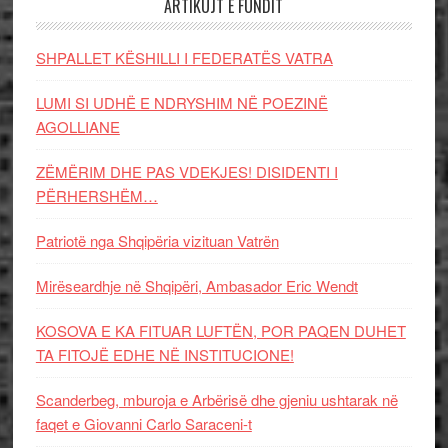
ARTIKUJT E FUNDIT
SHPALLET KËSHILLI I FEDERATËS VATRA
LUMI SI UDHË E NDRYSHIM NË POEZINË
AGOLLIANE
ZËMËRIM DHE PAS VDEKJES! DISIDENTI I
PËRHERSHËM…
Patriotë nga Shqipëria vizituan Vatrën
Mirëseardhje në Shqipëri, Ambasador Eric Wendt
KOSOVA E KA FITUAR LUFTËN, POR PAQEN DUHET
TA FITOJË EDHE NË INSTITUCIONE!
Scanderbeg, mburoja e Arbërisë dhe gjeniu ushtarak në
faqet e Giovanni Carlo Saraceni-t