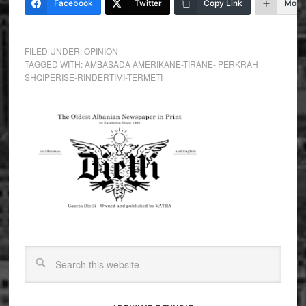
Facebook
Twitter
Copy Link
More
FILED UNDER:
OPINION
TAGGED WITH:
AMBASADA AMERIKANE-TIRANE- PERKRAH
SHQIPERISE-RINDERTIMI-TERMETI