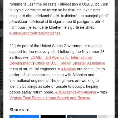
Ndihmë të Jashtme në raste Fatkeqësish e USAID, po vijon
të kryejë vlerësime në terren së bashku me inxhinierët
shqiptarë dhe ndërkombëtarë. Inxhinierët po punojnë për t’i
përcaktuar ndërtesat si të sigurta apo të pasigurta, për të
ndihmuar njerëzit që të kthehen të sigurtë në shtëpi.
#ShbaQendronKrahShqiperise
??️ | As part of the United States Government’s ongoing
support for the recovery effort following the November 26
earthquake,
USAID – US Agency for International
Development
’s
Office of U.S. Foreign Disaster Assistance
team of structural engineers in
#Albania
are continuing to
perform field assessments along with Albanian and
international engineers. The engineers are working to
identify buildings as safe or unsafe to occupy, helping
people safely return home.
#USAStandsWithAlbania
– with
Virginia Task Force 1 Urban Search and Rescue
Share via: