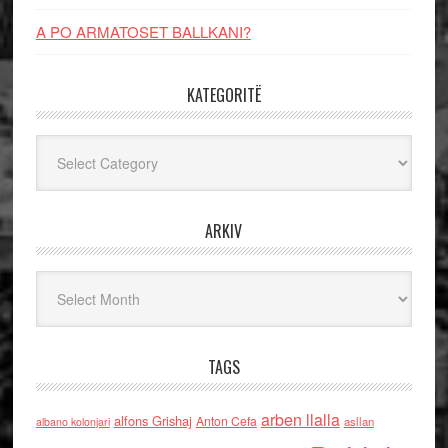
A PO ARMATOSET BALLKANI?
KATEGORITË
Kategoritë
ARKIV
Arkiv
TAGS
arben llalla
alfons Grishaj
Anton Cefa
asllan
albano kolonjari