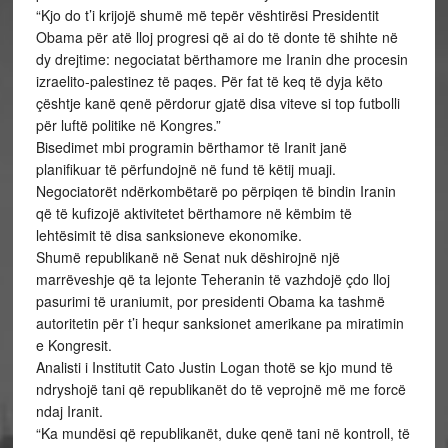
“Kjo do t’i krijojë shumë më tepër vështirësi Presidentit
Obama për atë lloj progresi që ai do të donte të shihte në
dy drejtime: negociatat bërthamore me Iranin dhe procesin
izraelito-palestinez të paqes. Për fat të keq të dyja këto
çështje kanë qenë përdorur gjatë disa viteve si top futbolli
për luftë politike në Kongres.”
Bisedimet mbi programin bërthamor të Iranit janë
planifikuar të përfundojnë në fund të këtij muaji.
Negociatorët ndërkombëtarë po përpiqen të bindin Iranin
që të kufizojë aktivitetet bërthamore në këmbim të
lehtësimit të disa sanksioneve ekonomike.
Shumë republikanë në Senat nuk dëshirojnë një
marrëveshje që ta lejonte Teheranin të vazhdojë çdo lloj
pasurimi të uraniumit, por presidenti Obama ka tashmë
autoritetin për t’i hequr sanksionet amerikane pa miratimin
e Kongresit.
Analisti i Institutit Cato Justin Logan thotë se kjo mund të
ndryshojë tani që republikanët do të veprojnë më me forcë
ndaj Iranit.
“Ka mundësi që republikanët, duke qenë tani në kontroll, të