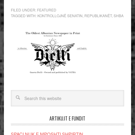
FILED UNDER:
FEATURED
TAGGED WITH:
KONTROLLOJNË SENATIN
,
REPUBLIKANËT
,
SHBA
ARTIKUJT E FUNDIT
SPAÇI NUK E MPOSHTI SHPIRTIN