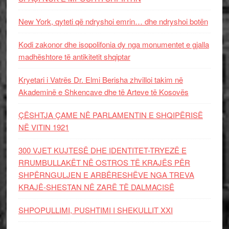
New York, qyteti që ndryshoi emrin… dhe ndryshoi botën
Kodi zakonor dhe isopolifonia dy nga monumentet e gjalla
madhështore të antikitetit shqiptar
Kryetari i Vatrës Dr. Elmi Berisha zhvilloi takim në
Akademinë e Shkencave dhe të Arteve të Kosovës
ÇËSHTJA ÇAME NË PARLAMENTIN E SHQIPËRISË
NË VITIN 1921
300 VJET KUJTESË DHE IDENTITET-TRYEZË E
RRUMBULLAKËT NË OSTROS TË KRAJËS PËR
SHPËRNGULJEN E ARBËRESHËVE NGA TREVA
KRAJË-SHESTAN NË ZARË TË DALMACISË
SHPOPULLIMI, PUSHTIMI I SHEKULLIT XXI