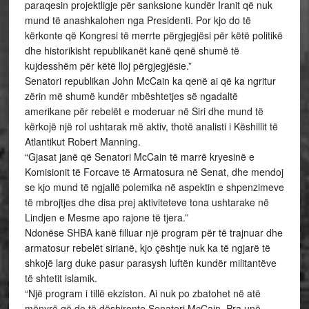
paraqesin projektligje për sanksione kundër Iranit që nuk
mund të anashkalohen nga Presidenti. Por kjo do të
kërkonte që Kongresi të merrte përgjegjësi për këtë politikë
dhe historikisht republikanët kanë qenë shumë të
kujdesshëm për këtë lloj përgjegjësie.”
Senatori republikan John McCain ka qenë ai që ka ngritur
zërin më shumë kundër mbështetjes së ngadaltë
amerikane për rebelët e moderuar në Siri dhe mund të
kërkojë një rol ushtarak më aktiv, thotë analisti i Këshillit të
Atlantikut Robert Manning.
“Gjasat janë që Senatori McCain të marrë kryesinë e
Komisionit të Forcave të Armatosura në Senat, dhe mendoj
se kjo mund të ngjallë polemika në aspektin e shpenzimeve
të mbrojtjes dhe disa prej aktiviteteve tona ushtarake në
Lindjen e Mesme apo rajone të tjera.”
Ndonëse SHBA kanë filluar një program për të trajnuar dhe
armatosur rebelët sirianë, kjo çështje nuk ka të ngjarë të
shkojë larg duke pasur parasysh luftën kundër militantëve
të shtetit islamik.
“Një program i tillë ekziston. Ai nuk po zbatohet në atë
mënyrë që do të dëshironte Senatori McCain. Pra unë