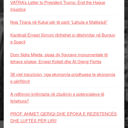
VATRA’s Letter to President Trump: End the Hague
Injustice
Nga Tirana në Kukaj për të parë “Lahuta e Malësisë”
Kardinali Ernest Simoni rikthehet si dëshmitar në Burgun
e Spaçit
Dom Ndre Mjeda, sipas dy figurave monumentale të
letrave shqipe, Ernest Koliqit dhe At Gjergj Fishta
36 vjet tranzicion, nga ekonomia prodhuese te ekonomia
e përfitimit
A ndihmon krijimtaria në zbulimin e potencialeve të
fshehura?
PROF. AHMET QERIQI DHE EPOKA E REZISTENCЁS
DHE LUFTЁS PЁR LIRI!