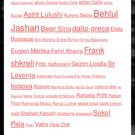
arben llalla
alfons Grishaj
Anton Cefa
asllan
albano kolonjari
Behlul
Astrit Lulushi
Aurenc Bebja
Bushati
Jashari
dalip greca
Beqir Sina
Elida
Buçpapaj
Enver Bytyci
Elmi Berisha
Ermira Babamusta
Frank
Eugjen Merlika
Fahri Xharra
shkreli
Ilir
Gezim Llojdia
Fritz radovani
Levonja
Interviste
Kolec Traboini
Keze Kozeta Zylo
kosova
Kosove
nderroi jete
Marjana Bulku
ne
Murat Gecaj
Rafaela Prifti
Rafael
Nene Tereza
Kosove
presidenti Nishani
Floqi
Raimonda Moisiu
Ramiz Lushaj
reshat kripa
Sadik Elshani
Sokol
Shefqet Kercelli
shqiperia
shqiptaret
SHBA
Paja
Vatra
Visar Zhiti
Thaci