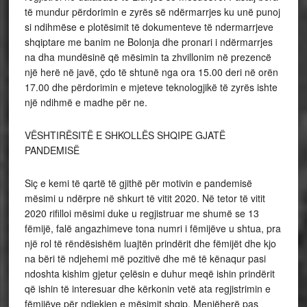
të mundur përdorimin e zyrës së ndërmarrjes ku unë punoj
si ndihmëse e plotësimit të dokumenteve të ndermarrjeve
shqiptare me banim ne Bolonja dhe pronari i ndërmarrjes
na dha mundësinë që mësimin ta zhvillonim në prezencë
një herë në javë, çdo të shtunë nga ora 15.00 deri në orën
17.00 dhe përdorimin e mjeteve teknologjikë të zyrës ishte
një ndihmë e madhe për ne.
VËSHTIRËSITË E SHKOLLËS SHQIPE GJATË
PANDEMISË
Siç e kemi të qartë të gjithë për motivin e pandemisë
mësimi u ndërpre në shkurt të vitit 2020. Në tetor të vitit
2020 rifilloi mësimi duke u regjistruar me shumë se 13
fëmijë, falë angazhimeve tona numri i fëmijëve u shtua, pra
një rol të rëndësishëm luajtën prindërit dhe fëmijët dhe kjo
na bëri të ndjehemi më pozitivë dhe më të kënaqur pasi
ndoshta kishim gjetur çelësin e duhur meqë ishin prindërit
që ishin të interesuar dhe kërkonin vetë ata regjistrimin e
fëmijëve për ndjekjen e mësimit shqip. Menjëherë pas