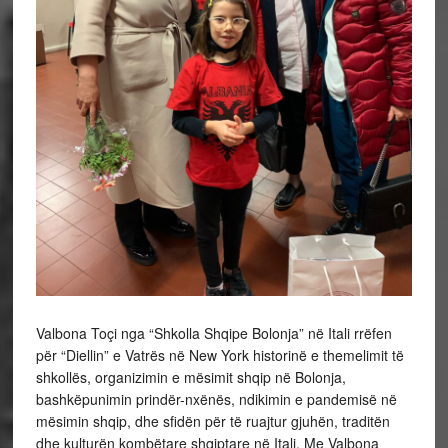
Valbona Toçi nga “Shkolla Shqipe Bolonja” në Itali rrëfen
për “Diellin” e Vatrës në New York historinë e themelimit të
shkollës, organizimin e mësimit shqip në Bolonja,
bashkëpunimin prindër-nxënës, ndikimin e pandemisë në
mësimin shqip, dhe sfidën për të ruajtur gjuhën, traditën
dhe kulturën kombëtare shqiptare në Itali. Me Valbona