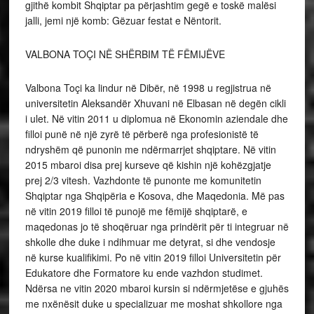
gjithë kombit Shqiptar pa përjashtim gegë e toskë malësi
jalli, jemi një komb: Gëzuar festat e Nëntorit.
VALBONA TOÇI NË SHËRBIM TË FËMIJËVE
Valbona Toçi ka lindur në Dibër, në 1998 u regjistrua në
universitetin Aleksandër Xhuvani në Elbasan në degën cikli
i ulet. Në vitin 2011 u diplomua në Ekonomin aziendale dhe
filloi punë në një zyrë të përberë nga profesionistë të
ndryshëm që punonin me ndërmarrjet shqiptare. Në vitin
2015 mbaroi disa prej kurseve që kishin një kohëzgjatje
prej 2/3 vitesh. Vazhdonte të punonte me komunitetin
Shqiptar nga Shqipëria e Kosova, dhe Maqedonia. Më pas
në vitin 2019 filloi të punojë me fëmijë shqiptarë, e
maqedonas jo të shoqëruar nga prindërit për ti integruar në
shkolle dhe duke i ndihmuar me detyrat, si dhe vendosje
në kurse kualifikimi. Po në vitin 2019 filloi Universitetin për
Edukatore dhe Formatore ku ende vazhdon studimet.
Ndërsa ne vitin 2020 mbaroi kursin si ndërmjetëse e gjuhës
me nxënësit duke u specializuar me moshat shkollore nga