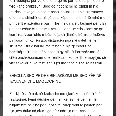
të investojnë për vendin tonë që në pamundësi prindërit e
tyre kanë braktisur. Kudo që ndodhemi në emigrim një
rëndësi të veçante është bashkëpunimi mes emigranteve
dhe ne si shkollë kemi një bashkëpunim shumë të mirë me
prindërit e nxënësve pasi njihemi nga afër; tashmë për disa
prindër është viti i tretë i mësimit, dhe në çdo koncerte që
kemi realizuar ishte mbështetja dinjitarë e këtyre prindërve
pa llogaritur kohën apo distancën nga një qytet në tjetrin
siç ishte vitin e kaluar me festen e një qershorit në
bashkëpunim me mësuesen e qytetit të Ferrarës me të
cilën bashkëpunuam dhe realizuam koncertin e mbylljes së
vitit shkollor duke festuar 1 Qershorin të gjithë së bashku.
SHKOLLA SHQIPE DHE BINJAKËZIMI ME SHQIPËRINË,
KOSOVËN DHE MAQEDONINË
Por kjo është pak në krahasim me çfarë kemi dëshirë të
realizojmë; kemi dëshire që me nxënësit të bëjmë një
binjakëzim në Shqipëri, Kosovë, Maqedoni të paktën për
një javë duke ndjekur nga afër ndonjë orë mësimi në