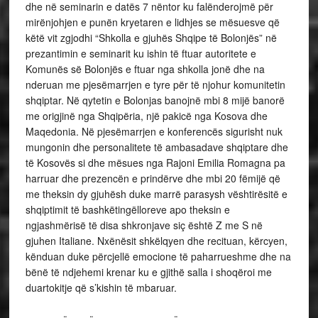
dhe në seminarin e datës 7 nëntor ku falënderojmë për
mirënjohjen e punën kryetaren e lidhjes se mësuesve që
këtë vit zgjodhi “Shkolla e gjuhës Shqipe të Bolonjës” në
prezantimin e seminarit ku ishin të ftuar autoritete e
Komunës së Bolonjës e ftuar nga shkolla jonë dhe na
nderuan me pjesëmarrjen e tyre për të njohur komunitetin
shqiptar. Në qytetin e Bolonjas banojnë mbi 8 mijë banorë
me origjinë nga Shqipëria, një pakicë nga Kosova dhe
Maqedonia. Në pjesëmarrjen e konferencës sigurisht nuk
mungonin dhe personalitete të ambasadave shqiptare dhe
të Kosovës si dhe mësues nga Rajoni Emilia Romagna pa
harruar dhe prezencën e prindërve dhe mbi 20 fëmijë që
me theksin dy gjuhësh duke marrë parasysh vështirësitë e
shqiptimit të bashkëtingëlloreve apo theksin e
ngjashmërisë të disa shkronjave siç është Z me S në
gjuhen Italiane. Nxënësit shkëlqyen dhe recituan, kërcyen,
kënduan duke përcjellë emocione të paharrueshme dhe na
bënë të ndjehemi krenar ku e gjithë salla i shoqëroi me
duartokitje që s’kishin të mbaruar.