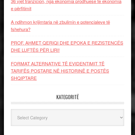
36 vjet tranzicion, nga ekonomia prodhuese te ekonomia
e përfitimit
A ndihmon krijimtaria në zbulimin e potencialeve të
fshehura?
PROF. AHMET QERIQI DHE EPOKA E REZISTENCЁS
DHE LUFTЁS PЁR LIRI!
FORMAT ALTERNATIVE TË EVIDENTIMIT TË
TARIFËS POSTARE NË HISTORINË E POSTËS
SHQIPTARE
KATEGORITË
Kategoritë