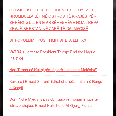
300 VJET KUJTESË DHE IDENTITET-TRYEZË E
RRUMBULLAKËT NË OSTROS TË KRAJËS PËR
SHPËRNGULJEN E ARBËRESHËVE NGA TREVA
KRAJË-SHESTAN NË ZARË TË DALMACISË
SHPOPULLIMI, PUSHTIMI I SHEKULLIT XXI
VATRA’s Letter to President Trump: End the Hague
Injustice
Nga Tirana në Kukaj për të parë “Lahuta e Malësisë”
Kardinali Ernest Simoni rikthehet si dëshmitar në Burgun
e Spaçit
Dom Ndre Mjeda, sipas dy figurave monumentale të
letrave shqipe, Ernest Koliqit dhe At Gjergj Fishta