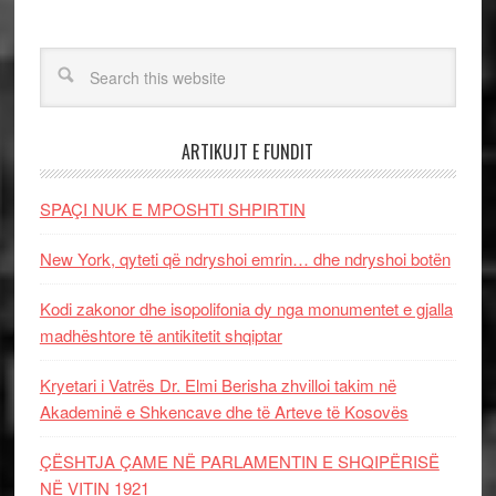
ARTIKUJT E FUNDIT
SPAÇI NUK E MPOSHTI SHPIRTIN
New York, qyteti që ndryshoi emrin… dhe ndryshoi botën
Kodi zakonor dhe isopolifonia dy nga monumentet e gjalla
madhështore të antikitetit shqiptar
Kryetari i Vatrës Dr. Elmi Berisha zhvilloi takim në
Akademinë e Shkencave dhe të Arteve të Kosovës
ÇËSHTJA ÇAME NË PARLAMENTIN E SHQIPËRISË
NË VITIN 1921