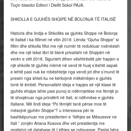
Toçin bisedoi Editori i Diellit Sokol PAJA.
SHKOLLA E GJUHËS SHQIPE NË BOLONJA TË ITALISË
Historia dhe lindja e Shkollës se gjuhës Shqipe në Bolonja
të Italisë i ka fillimet në vitin 2019. Lënda “Gjuha Shqipe” si
fillim dhe shkolla filloi me një numër të reduktuar nxënësish
dhe me një tekst libri të blerë privatisht në Shqipëri në
verën e vitit 2018. Sigurisht dihen vështirësitë për hapjen e
një shkolle të gjuhës mëmë në vend të huaj s’është aspak
e lehtë pasi nuk ke mbështetje nga vendi jot dhe s’mund të
presim nga shteti ku ne kërkojmë mëkëmbjen e gjuhës
tonë të ëmbël. Personalisht ideja e hapjes së një klase të
gjuhës shqipe ishte pasi punoj si ndërmjetëse me fëmijë jo
të shoqëruar nga prindërit në Itali, si ndihmëse e gjuhës
Italiane. Më lindi ideja “Po fëmijët tanë përse mos të
mësojnë gjuhën Shqipe”? u interesova për te
bashkëpunuar me presidenten e “lidhjes se Mësuesve ne
Itali ” zonjën Ariana Kosova dhe vet presidentja me
regjistroi në database të Lidhjes se mësuesve. Pastaj bëra