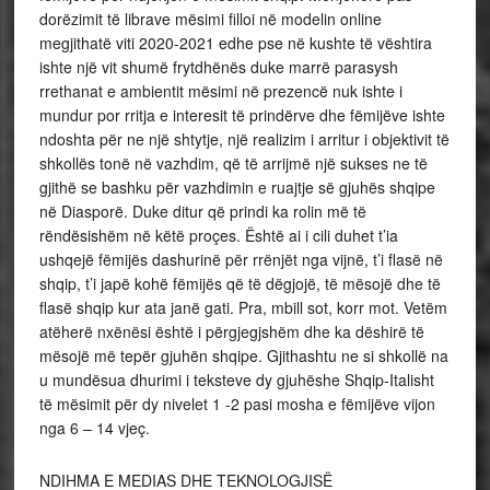
dorëzimit të librave mësimi filloi në modelin online
megjithatë viti 2020-2021 edhe pse në kushte të vështira
ishte një vit shumë frytdhënës duke marrë parasysh
rrethanat e ambientit mësimi në prezencë nuk ishte i
mundur por rritja e interesit të prindërve dhe fëmijëve ishte
ndoshta për ne një shtytje, një realizim i arritur i objektivit të
shkollës tonë në vazhdim, që të arrijmë një sukses ne të
gjithë se bashku për vazhdimin e ruajtje së gjuhës shqipe
në Diasporë. Duke ditur që prindi ka rolin më të
rëndësishëm në këtë proçes. Është ai i cili duhet t’ia
ushqejë fëmijës dashurinë për rrënjët nga vijnë, t’i flasë në
shqip, t’i japë kohë fëmijës që të dëgjojë, të mësojë dhe të
flasë shqip kur ata janë gati. Pra, mbill sot, korr mot. Vetëm
atëherë nxënësi është i përgjegjshëm dhe ka dëshirë të
mësojë më tepër gjuhën shqipe. Gjithashtu ne si shkollë na
u mundësua dhurimi i teksteve dy gjuhëshe Shqip-Italisht
të mësimit për dy nivelet 1 -2 pasi mosha e fëmijëve vijon
nga 6 – 14 vjeç.
NDIHMA E MEDIAS DHE TEKNOLOGJISË