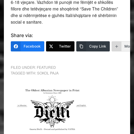
6-18 vjeçare. Vazhdon të punojë me fëmijët e shkollës
fillore dhe tetëvjeçare me shoqërinë “Save The Children”
dhe si ndërmjetëse e gjuhës Itali/shqiptare në shërbimin
social e sanitare.
Share via:
Facebook
Twitter
Copy Link
More
FILED UNDER:
FEATURED
TAGGED WITH:
SOKOL PAJA