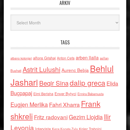
ARKIV
Arkiv
TAGS
arben llalla
alfons Grishaj
Anton Cefa
asllan
albano kolonjari
Behlul
Astrit Lulushi
Aurenc Bebja
Bushati
Jashari
dalip greca
Beqir Sina
Elida
Buçpapaj
Enver Bytyci
Elmi Berisha
Ermira Babamusta
Frank
Eugjen Merlika
Fahri Xharra
shkreli
Ilir
Gezim Llojdia
Fritz radovani
Levonja
Interviste
Kolec Traboini
Keze Kozeta Zylo