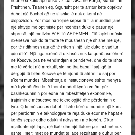
ndonjë shkollë apo duke vizituar ABC në Korçë, Manastirin,
Prishtinën, Tiranën etj. Sigurisht për të arritur këtë objektiv
duhet një Buxhet që ne si shkollë nuk e kemi në
dispozicion. Por mos harrojmë sepse të tilla mundësi janë
një shtytje me optimiste për nxënësit duke e pasur një
shpresë, një motivim PëR Të ARDHMEN…”të japish mësim
nxënësve nuk do të thotë të mbushesh një shishe me ujë,
por të ndihmosh ata që të rriten si një lule duke e vaditur
çdo ditë”. Një nga nxënësit e klasës nuk ka qenë asnjëherë
në Kosovë, pra në vendlindjen e prindërve, dhe do të ishte
me të vërtet një mrekulli, siç me tha babai i saj, që ta
dërgojë të bijën Kosovë që të njohë të afërmit e saj por
s’kemi mundësi.Mbështetja e institucioneve është mënyra
më frytdhënëse le të themi modeli kyç jo vetëm për
bashkëpunimin por edhe në mbështetjen ekonomike,
trajnimin e mësuesve me teknologjitë dhe përdorimin e
tyre. Çdo mësueses duhet ti ishte bërë e mundur një kurs
për përdorimin e teknologjive të reja duke ecur me hapat e
kohës sepse edhe edukimi ndryshon me kohën. Dikur
mjaftonte një laps, një libër dhe një fletore por tashmë nuk
është i njëjti mjet që mundet të japë rezultatin e duhur për