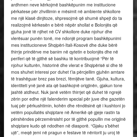
ardhmen neve kërkojmë bashkëpunim me institucione
përkatese për zhvillimin e mësimit në ambiente shkollore
me një klasë dinjitoze, shpresojmë që shumë shpejt do ta
realizojmë kërkesën e bërë nëpër shollat e Bolonjës që
gjuha jonë të njihet në CV shkollore duke njohur dhe
vlerësuar punën tonë, me ndonjë program bashkëpunimi
mes institucioneve Shqipëri-Itali-Kosovë dhe duke bërë
thirrje prindërve me banim në qytetin e bolonjës dhe në
periferi që të gjithë së bashku të kontribuojmë “Për të
njohur kulturën, historinë dhe vlerat e Shqipërisë si dhe të
mos shuhet interesi por duhet t’ia përcjellim gjuhën amtare
të trashëguar brez pas brezi, fëmijëve tanë. Gjuha, kultura,
identiteti ynë janë ata që bashkojnë origjinën, gjakun tone
jashtë atdheut. Nuk janë vetëm thirrjet që duhet të ngrejë
zërin por edhe një falenderim special për juve dhe gazetën
tuaj për përkushtimin, kohën dhe rëndësinë që i kushtoni jo
vetëm popullatës shqiptare në Amerikë që gjeje rastin ta
përshëndes përzemërsisht por të gjithë popullin me origjinë
shqiptare kudo që ndodhen në diasporë. “Gjaku s’bëhet
ujë”, meqë jemi në pragun e festave të nëntorit ju uroj të