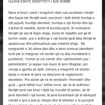
GJUHA ËSHTË IDENTITETI I NJË KOMBI
Neve si brezi i parë i emigrimit nëse nuk vendosim rrënjët
dhe bazat tek fëmijët tanë, pra brezi i dytë është humbja e
një populli, humbje identiteti, humbja e një Kombi dhe kjo
s’duhet të ndodhë, duhet të kontribuojmë, të motivojmë
fëmijët që ata të flasin shqip, duhet të mbjellim sot që të
korrim nesër, pra e ardhmja e një kombi janë këta fëmijë të
apasionuar dhe përkushtuar pas mësimit shqip . Ne
emigrantët e 30 viteve deri diku e kemi mohuar identitetin
tonë për tu integruar në vendin që na dha mundësinë e
punësimit, “mohim jo me zemër dhe i përhershëm por i
përkohshëm” jo sepse nuk duam të jemi Shqiptar, por
nevoja e gjuhës së dytë, mënyra e integrimit në shtetin
fqinje e motive të tjera na detyronin të neglizhonim
identitetin. Pra duhet që ne të vendosim “themelet“ dhe
gurë – gurë bëhet mur“ bëhet mure, që në të ardhmen
fëmijët tanë ose brezi i dytë siç mundet të quhen, do të
jenë Identiteti i një kombi, të jenë kureshtarë që të kërkojnë
rrënjët e tyre e pse jo mbase dhe të kthehen e të punojnë