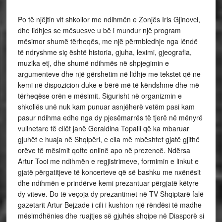
Po të njëjtin vit shkollor me ndihmën e Zonjës Iris Gjinovci,
dhe lidhjes se mësuesve u bë i mundur një program
mësimor shumë tërheqës, me një përmbledhje nga lëndë
të ndryshme siç është historia, gjuha, leximi, gjeografia,
muzika etj, dhe shumë ndihmës në shpjegimin e
argumenteve dhe një gërshetim në lidhje me tekstet që ne
kemi në dispozicion duke e bërë më të këndshme dhe më
tërheqëse orën e mësimit. Sigurisht në organizmin e
shkollës unë nuk kam punuar asnjëherë vetëm pasi kam
pasur ndihma edhe nga dy pjesëmarrës të tjerë në mënyrë
vullnetare të cilët janë Geraldina Topalli që ka mbaruar
gjuhët e huaja në Shqipëri, e cila më mbështet gjatë gjithë
orëve të mësimit qofte onlinë apo në prezencë. Ndërsa
Artur Toci me ndihmën e regjistrimeve, formimin e linkut e
gjatë përgatitjeve të koncerteve që së bashku me nxënësit
dhe ndihmën e prindërve kemi prezantuar përgjatë këtyre
dy viteve. Do të veçoja dy prezantimet në TV Shqiptarë falë
gazetarit Artur Bejzade i cili i kushton një rëndësi të madhe
mësimdhënies dhe ruajtjes së gjuhës shqipe në Diasporë si