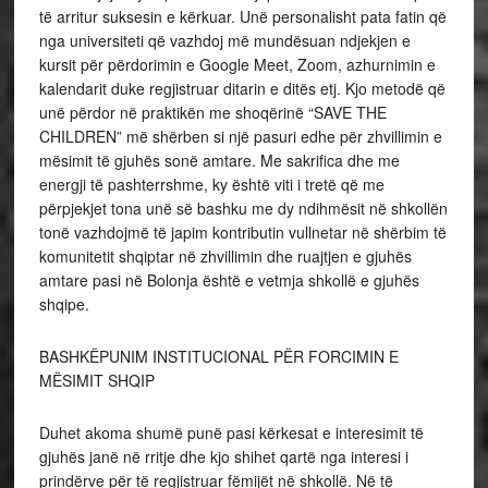
të arritur suksesin e kërkuar. Unë personalisht pata fatin që
nga universiteti që vazhdoj më mundësuan ndjekjen e
kursit për përdorimin e Google Meet, Zoom, azhurnimin e
kalendarit duke regjistruar ditarin e ditës etj. Kjo metodë që
unë përdor në praktikën me shoqërinë “SAVE THE
CHILDREN” më shërben si një pasuri edhe për zhvillimin e
mësimit të gjuhës sonë amtare. Me sakrifica dhe me
energji të pashterrshme, ky është viti i tretë që me
përpjekjet tona unë së bashku me dy ndihmësit në shkollën
tonë vazhdojmë të japim kontributin vullnetar në shërbim të
komunitetit shqiptar në zhvillimin dhe ruajtjen e gjuhës
amtare pasi në Bolonja është e vetmja shkollë e gjuhës
shqipe.
BASHKËPUNIM INSTITUCIONAL PËR FORCIMIN E
MËSIMIT SHQIP
Duhet akoma shumë punë pasi kërkesat e interesimit të
gjuhës janë në rritje dhe kjo shihet qartë nga interesi i
prindërve për të regjistruar fëmijët në shkollë. Në të