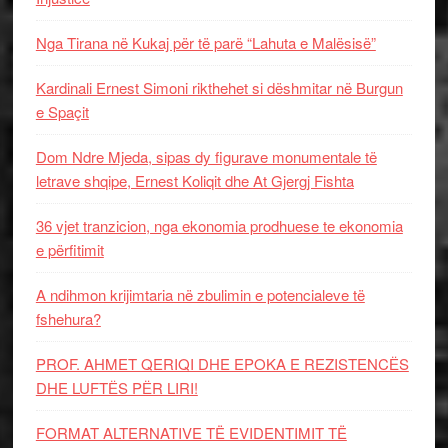
Nga Tirana në Kukaj për të parë “Lahuta e Malësisë”
Kardinali Ernest Simoni rikthehet si dëshmitar në Burgun
e Spaçit
Dom Ndre Mjeda, sipas dy figurave monumentale të
letrave shqipe, Ernest Koliqit dhe At Gjergj Fishta
36 vjet tranzicion, nga ekonomia prodhuese te ekonomia
e përfitimit
A ndihmon krijimtaria në zbulimin e potencialeve të
fshehura?
PROF. AHMET QERIQI DHE EPOKA E REZISTENCЁS
DHE LUFTЁS PЁR LIRI!
FORMAT ALTERNATIVE TË EVIDENTIMIT TË