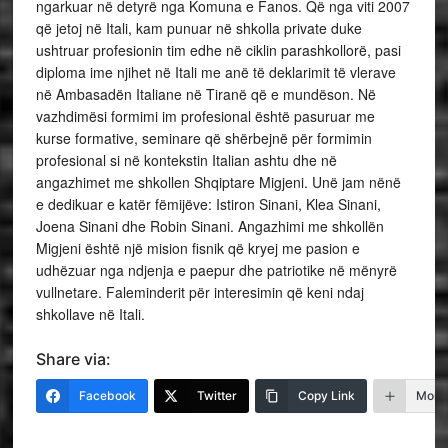
ngarkuar në detyrë nga Komuna e Fanos. Që nga viti 2007
që jetoj në Itali, kam punuar në shkolla private duke
ushtruar profesionin tim edhe në ciklin parashkollorë, pasi
diploma ime njihet në Itali me anë të deklarimit të vlerave
në Ambasadën Italiane në Tiranë që e mundëson. Në
vazhdimësi formimi im profesional është pasuruar me
kurse formative, seminare që shërbejnë për formimin
profesional si në kontekstin Italian ashtu dhe në
angazhimet me shkollen Shqiptare Migjeni. Unë jam nënë
e dedikuar e katër fëmijëve: Istiron Sinani, Klea Sinani,
Joena Sinani dhe Robin Sinani. Angazhimi me shkollën
Migjeni është një mision fisnik që kryej me pasion e
udhëzuar nga ndjenja e paepur dhe patriotike në mënyrë
vullnetare. Faleminderit për interesimin që keni ndaj
shkollave në Itali.
Share via:
Facebook
Twitter
Copy Link
More