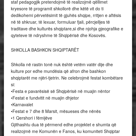
staf pedagogjik pretendojmë të realizojmë qëllimet
kryesore të programit shkollorë dhe këtë vit do ti
dedikohemi përvetësimit të gjuhës shqipe, rritjen e aftësis
në të shkruar, të lexuar, formuluar fjali, përcjelljes të
traditave dhe kulturës shqiptare,si dhe njohja gjeografike e
qyteteve të ndryshme të Shqipërisë dhe Kosovës.
SHKOLLA BASHKON SHQIPTARËT
Shkolla në rastin tonë nuk është vetëm vatër dije dhe
kulture por edhe mundësia që afron dhe bashkon
shqiptarët me njëri-tjetrin. Ne celebrojmë festat kombëtare
si:
•Festa e pavarësisë së Shqipërisë në muajin nëntor
•Festat e fundvitit në muajin dhjetor
•Karnavalet
•Festat e 7 dhe 8 Marsit, mësueses dhe nënës
•1 Qershori i fëmijëve
Gjithashtu dua të përmend edhe projektet e shumta që
realizojmë me Komunën e Fanos, ku komuniteti Shqiptar