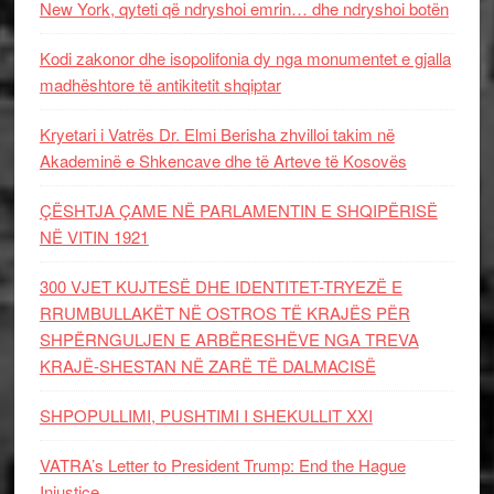
New York, qyteti që ndryshoi emrin… dhe ndryshoi botën
Kodi zakonor dhe isopolifonia dy nga monumentet e gjalla
madhështore të antikitetit shqiptar
Kryetari i Vatrës Dr. Elmi Berisha zhvilloi takim në
Akademinë e Shkencave dhe të Arteve të Kosovës
ÇËSHTJA ÇAME NË PARLAMENTIN E SHQIPËRISË
NË VITIN 1921
300 VJET KUJTESË DHE IDENTITET-TRYEZË E
RRUMBULLAKËT NË OSTROS TË KRAJËS PËR
SHPËRNGULJEN E ARBËRESHËVE NGA TREVA
KRAJË-SHESTAN NË ZARË TË DALMACISË
SHPOPULLIMI, PUSHTIMI I SHEKULLIT XXI
VATRA’s Letter to President Trump: End the Hague
Injustice