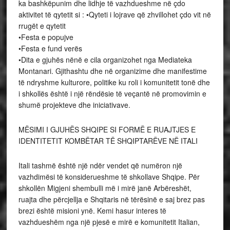
ka bashkëpunim dhe lidhje të vazhdueshme në çdo
aktivitet të qytetit si : •Qyteti i lojrave që zhvillohet çdo vit në
rrugët e qytetit
•Festa e popujve
•Festa e fund verës
•Dita e gjuhës nënë e cila organizohet nga Mediateka
Montanari. Gjithashtu dhe në organizime dhe manifestime
të ndryshme kulturore, politike ku roli i komunitetit tonë dhe
i shkollës është i një rëndësie të veçantë në promovimin e
shumë projekteve dhe iniciativave.
MËSIMI I GJUHËS SHQIPE SI FORMË E RUAJTJES E
IDENTITETIT KOMBËTAR TË SHQIPTARËVE NË ITALI
Itali tashmë është një ndër vendet që numëron një
vazhdimësi të konsiderueshme të shkollave Shqipe. Për
shkollën Migjeni shembulli më i mirë janë Arbëreshët,
ruajta dhe përcjellja e Shqitaris në tërësinë e saj brez pas
brezi është misioni ynë. Kemi hasur interes të
vazhdueshëm nga një pjesë e mirë e komunitetit Italian,