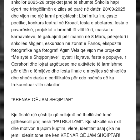
shkollor 2025-26 projektet janë të shumtë.Shkolla hapi
dyert me tringëllimën e ziles së parë në datën 20/09/2025
dhe vijon me një larmi projektesh: Libri miku im, çaste
poetike, konkurs teatral në Kroaci, festa e abetares, festa e
pavarësisë, projektet e bredhit të vitit të ri, maskat e
karnavaleve, të gatuajmë për mamin në 8 Mars, përvjetori i
shkollës Migjeni, eskursion në zonat e Fanos, ekspozitë
fotografike nga fotografi Agim Vela që vijon me projektin
“Me sytë e Shqiponjave”, qyteti i lojrave, festa e popujve, 1
Qershori dhe lojrat argëtuese me aktivitete të larmishme
për ditën e fëmijëve dhe festa finale e mbylljes së shkollës
dhe shpërndarja e certifikatës për çdo nxënës që ka
frekuentuar vitin shkollor.
“KRENAR QË JAM SHQIPTAR”
Kjo është një çështje që ndiejmë në thellësinë tonë
gjithësecili prej nesh “PATRIOTIZMI”. Kjo shkollë na nxit
dhe motivon ti japim kuptim, vlerë, identitet asaj ç’ka ne
jemi, idealit tonë me ken KRENAR QË JAM SHQIPTAR!