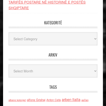
TARIFËS POSTARE NË HISTORINË E POSTËS
SHQIPTARE
KATEGORITË
Kategoritë
ARKIV
Arkiv
TAGS
arben llalla
alfons Grishaj
Anton Cefa
asllan
albano kolonjari