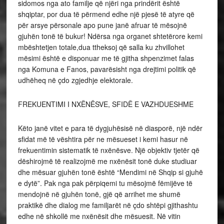
sidomos nga ato familje që njëri nga prindërit është
shqiptar, por dua të përmend edhe një pjesë të atyre që
për arsye përsonale apo pune janë afruar të mësojnë
gjuhën tonë të bukur! Ndërsa nga organet shtetërore kemi
mbështetjen totale,dua ttheksoj që salla ku zhvillohet
mësimi është e disponuar me të gjitha shpenzimet falas
nga Komuna e Fanos, pavarësisht nga drejtimi politik që
udhëheq në çdo zgjedhje elektorale.
FREKUENTIMI I NXËNËSVE, SFIDË E VAZHDUESHME
Këto janë vitet e para të dygjuhësisë në diasporë, një ndër
sfidat më të vështira për ne mësueset i kemi hasur në
frekuentimin sistematik të nxënësve. Një objektiv tjetër që
dëshirojmë të realizojmë me nxënësit tonë duke studiuar
dhe mësuar gjuhën tonë është “Mendimi në Shqip si gjuhë
e dytë”. Pak nga pak përpiqemi tu mësojmë fëmijëve të
mendojnë në gjuhën tonë, gjë që arrihet me shumë
praktikë dhe dialog me familjarët në çdo shtëpi gjithashtu
edhe në shkollë me nxënësit dhe mësuesit. Në vitin