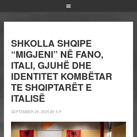
SHKOLLA SHQIPE
“MIGJENI” NË FANO,
ITALI, GJUHË DHE
IDENTITET KOMBËTAR
TE SHQIPTARËT E
ITALISË
SEPTEMBER 29, 2025
BY
S P