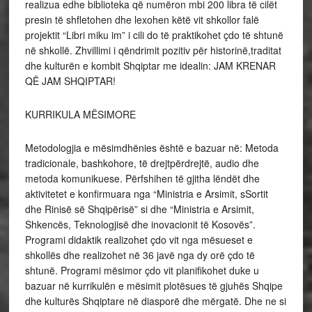
realizua edhe biblioteka që numëron mbi 200 libra të cilët
presin të shfletohen dhe lexohen këtë vit shkollor falë
projektit “Libri miku im” i cili do të praktikohet çdo të shtunë
në shkollë. Zhvillimi i qëndrimit pozitiv për historinë,traditat
dhe kulturën e kombit Shqiptar me idealin: JAM KRENAR
QË JAM SHQIPTAR!
KURRIKULA MËSIMORE
Metodologjia e mësimdhënies është e bazuar në: Metoda
tradicionale, bashkohore, të drejtpërdrejtë, audio dhe
metoda komunikuese. Përfshihen të gjitha lëndët dhe
aktivitetet e konfirmuara nga “Ministria e Arsimit, sSortit
dhe Rinisë së Shqipërisë” si dhe “Ministria e Arsimit,
Shkencës, Teknologjisë dhe inovacionit të Kosovës”.
Programi didaktik realizohet çdo vit nga mësueset e
shkollës dhe realizohet në 36 javë nga dy orë çdo të
shtunë. Programi mësimor çdo vit planifikohet duke u
bazuar në kurrikulën e mësimit plotësues të gjuhës Shqipe
dhe kulturës Shqiptare në diasporë dhe mërgatë. Dhe ne si