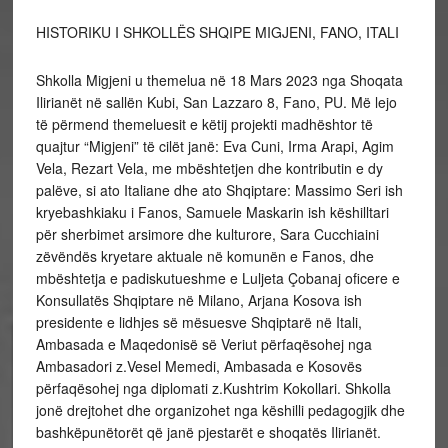
HISTORIKU I SHKOLLËS SHQIPE MIGJENI, FANO, ITALI
Shkolla Migjeni u themelua në 18 Mars 2023 nga Shoqata
Ilirianët në sallën Kubi, San Lazzaro 8, Fano, PU. Më lejo
të përmend themeluesit e këtij projekti madhështor të
quajtur “Migjeni” të cilët janë: Eva Cuni, Irma Arapi, Agim
Vela, Rezart Vela, me mbështetjen dhe kontributin e dy
palëve, si ato Italiane dhe ato Shqiptare: Massimo Seri ish
kryebashkiaku i Fanos, Samuele Maskarin ish këshilltari
për sherbimet arsimore dhe kulturore, Sara Cucchiaini
zëvëndës kryetare aktuale në komunën e Fanos, dhe
mbështetja e padiskutueshme e Luljeta Çobanaj oficere e
Konsullatës Shqiptare në Milano, Arjana Kosova ish
presidente e lidhjes së mësuesve Shqiptarë në Itali,
Ambasada e Maqedonisë së Veriut përfaqësohej nga
Ambasadori z.Vesel Memedi, Ambasada e Kosovës
përfaqësohej nga diplomati z.Kushtrim Kokollari. Shkolla
jonë drejtohet dhe organizohet nga këshilli pedagogjik dhe
bashkëpunëtorët që janë pjestarët e shoqatës Ilirianët.