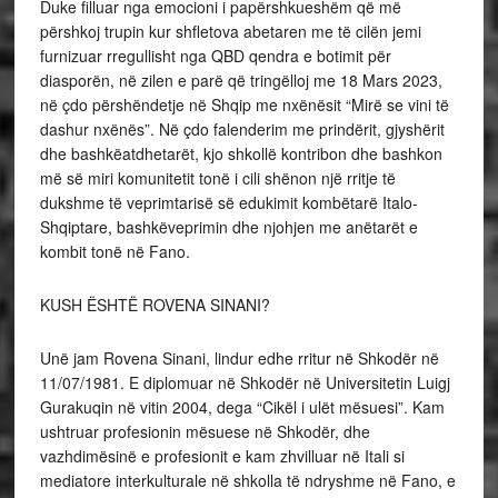
Duke filluar nga emocioni i papërshkueshëm që më
përshkoj trupin kur shfletova abetaren me të cilën jemi
furnizuar rregullisht nga QBD qendra e botimit për
diasporën, në zilen e parë që tringëlloj me 18 Mars 2023,
në çdo përshëndetje në Shqip me nxënësit “Mirë se vini të
dashur nxënës”. Në çdo falenderim me prindërit, gjyshërit
dhe bashkëatdhetarët, kjo shkollë kontribon dhe bashkon
më së miri komunitetit tonë i cili shënon një rritje të
dukshme të veprimtarisë së edukimit kombëtarë Italo-
Shqiptare, bashkëveprimin dhe njohjen me anëtarët e
kombit tonë në Fano.
KUSH ËSHTË ROVENA SINANI?
Unë jam Rovena Sinani, lindur edhe rritur në Shkodër në
11/07/1981. E diplomuar në Shkodër në Universitetin Luigj
Gurakuqin në vitin 2004, dega “Cikël i ulët mësuesi”. Kam
ushtruar profesionin mësuese në Shkodër, dhe
vazhdimësinë e profesionit e kam zhvilluar në Itali si
mediatore interkulturale në shkolla të ndryshme në Fano, e