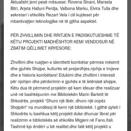
Aktualisht jemi pesë mësuese: Rovena Sinani, Marsela
Bitri, Arjeta Halluni Perdja, Valbona Marku, Elvira Tulla dhe
sekretari i shkollës Rezart Vela i cili kujdeset për
mbarëvajtjen teknologjike në të gjitha aspektet.
PËR ZHVILLIMIN DHE RRITJEN E PADISKUTUESHME TË
KËTIJ PROJEKTI MADHËSHTOR KEMI VENDOSUR NË
ZBATIM QËLLIMET KRYESORE:
Zhvillimi dhe ruajtjen e identitetit kombëtar përmes mësimit
dhe gjuhës Shqipe, kulturës së prejardhjes,njohja e trojeve
dhe e historis kombëtare! Edukimi dhe zhvillimi i interesit
për njohjen dhe përdorimin e gjuhës e të letërsisë shqipe.
Këtu dua të përmend projektin që kam ideuar dhe realizuar
unë në bashkëpunim me Bibliotekën Marin Barletit të
Shkodrës, projekti “Dhuro një libër, dhuro një copëz
Shqipëri” na mundësoj të kemi një bibliotekë. I gjithë qyteti i
Shkodrës iu bashkua këtij projekti duke dhuruar librat për
realizimin e bibliotekës së shkollës Migjeni në Fano,Itali.
Tashmë kjo ëndërr u bë realitet,dhe falë këtij projekti u