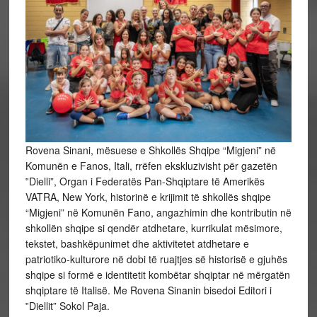
Rovena Sinani, mësuese e Shkollës Shqipe “Migjeni” në
Komunën e Fanos, Itali, rrëfen ekskluzivisht për gazetën
‟Dielli”, Organ i Federatës Pan-Shqiptare të Amerikës
VATRA, New York, historinë e krijimit të shkollës shqipe
“Migjeni” në Komunën Fano, angazhimin dhe kontributin në
shkollën shqipe si qendër atdhetare, kurrikulat mësimore,
tekstet, bashkëpunimet dhe aktivitetet atdhetare e
patriotiko-kulturore në dobi të ruajtjes së historisë e gjuhës
shqipe si formë e identitetit kombëtar shqiptar në mërgatën
shqiptare të Italisë. Me Rovena Sinanin bisedoi Editori i
‟Diellit” Sokol Paja.