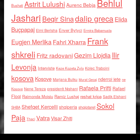
Behlul
Astrit Lulushi
Aurenc Bebja
Bushati
Jashari
dalip greca
Beqir Sina
Elida
Buçpapaj
Enver Bytyci
Elmi Berisha
Ermira Babamusta
Frank
Eugjen Merlika
Fahri Xharra
shkreli
Ilir
Gezim Llojdia
Fritz radovani
Levonja
Interviste
Kolec Traboini
Keze Kozeta Zylo
kosova
Kosove
nderroi jete
Marjana Bulku
ne
Murat Gecaj
Rafaela Prifti
Rafael
Nene Tereza
Kosove
presidenti Nishani
Floqi
Raimonda Moisiu
Ramiz Lushaj
reshat kripa
Sadik Elshani
Sokol
Shefqet Kercelli
shqiperia
shqiptaret
SHBA
Paja
Vatra
Visar Zhiti
Thaci