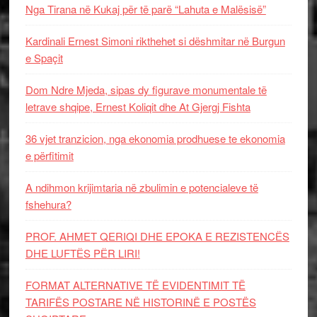
Nga Tirana në Kukaj për të parë “Lahuta e Malësisë”
Kardinali Ernest Simoni rikthehet si dëshmitar në Burgun
e Spaçit
Dom Ndre Mjeda, sipas dy figurave monumentale të
letrave shqipe, Ernest Koliqit dhe At Gjergj Fishta
36 vjet tranzicion, nga ekonomia prodhuese te ekonomia
e përfitimit
A ndihmon krijimtaria në zbulimin e potencialeve të
fshehura?
PROF. AHMET QERIQI DHE EPOKA E REZISTENCЁS
DHE LUFTЁS PЁR LIRI!
FORMAT ALTERNATIVE TË EVIDENTIMIT TË
TARIFËS POSTARE NË HISTORINË E POSTËS