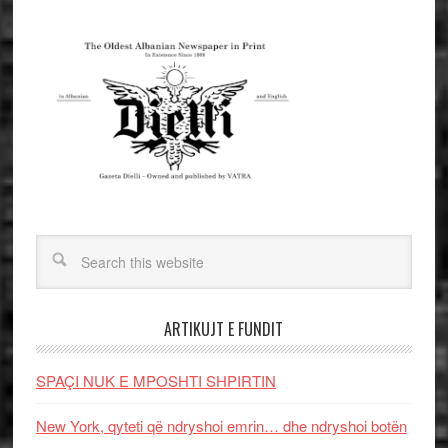
ARTIKUJT E FUNDIT
SPAÇI NUK E MPOSHTI SHPIRTIN
New York, qyteti që ndryshoi emrin… dhe ndryshoi botën