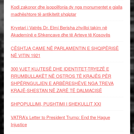
Kodi zakonor dhe isopolifonia dy nga monumentet e gjalla
madhështore të antikitetit shqiptar
Kryetari i Vatrës Dr. Elmi Berisha zhvilloi takim në
Akademinë e Shkencave dhe të Arteve të Kosovës
ÇËSHTJA ÇAME NË PARLAMENTIN E SHQIPËRISË
NË VITIN 1921
300 VJET KUJTESË DHE IDENTITET-TRYEZË E
RRUMBULLAKËT NË OSTROS TË KRAJËS PËR
SHPËRNGULJEN E ARBËRESHËVE NGA TREVA
KRAJË-SHESTAN NË ZARË TË DALMACISË
SHPOPULLIMI, PUSHTIMI I SHEKULLIT XXI
VATRA’s Letter to President Trump: End the Hague
Injustice