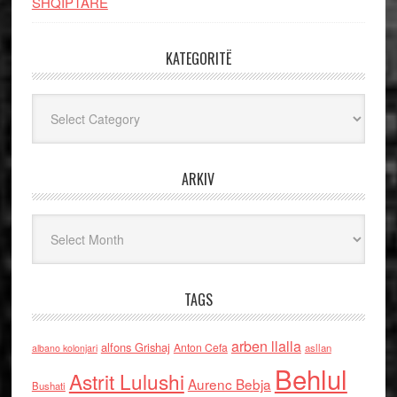
SHQIPTARE
KATEGORITË
Kategoritë
ARKIV
Arkiv
TAGS
arben llalla
alfons Grishaj
Anton Cefa
asllan
albano kolonjari
Behlul
Astrit Lulushi
Aurenc Bebja
Bushati