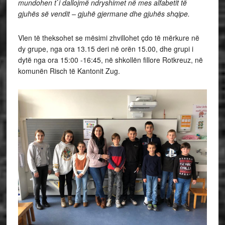
mundohen t`i dallojmë ndryshimet në mes alfabetit të
gjuhës së vendit – gjuhë gjermane dhe gjuhës shqipe.
Vlen të theksohet se mësimi zhvillohet çdo të mërkure në
dy grupe, nga ora 13.15 deri në orën 15.00, dhe grupi i
dytë nga ora 15:00 -16:45, në shkollën fillore Rotkreuz, në
komunën Risch të Kantonit Zug.