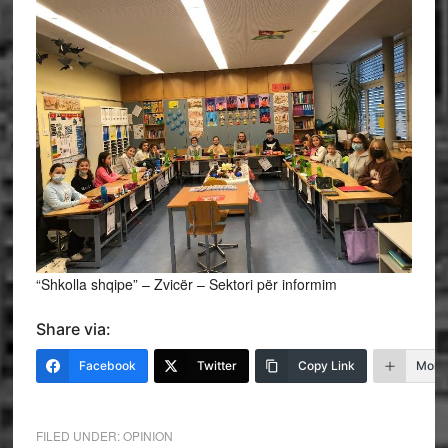
“Shkolla shqipe” – Zvicër – Sektori për informim
Share via:
Facebook
Twitter
Copy Link
More
FILED UNDER:
OPINION