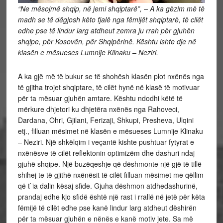
“Ne mësojmë shqip, në jemi shqiptarë”, – A ka gëzim më të
madh se të dëgjosh këto fjalë nga fëmijët shqiptarë, të cilët
edhe pse të lindur larg atdheut zemra ju rrah për gjuhën
shqipe, për Kosovën, për Shqipërinë. Kështu ishte dje në
klasën e mësueses Lumnije Klinaku – Neziri.
A ka gjë më të bukur se të shohësh klasën plot nxënës nga
të gjitha trojet shqiptare, të cilët hynë në klasë të motivuar
për ta mësuar gjuhën amtare. Kështu ndodhi këtë të
mërkure dhjetori ku dhjetëra nxënës nga Rahoveci,
Dardana, Ohri, Gjilani, Ferizaji, Shkupi, Presheva, Ulqini
etj., filluan mësimet në klasën e mësueses Lumnije Klinaku
– Neziri. Një shkëlqim i veçantë kishte pushtuar fytyrat e
nxënësve të cilët reflektonin optimizëm dhe dashuri ndaj
gjuhë shqipe. Një buzëqeshje që dëshmonte një gjë të tillë
shihej te të gjithë nxënësit të cilët filluan mësimet me qëllim
që t`ia dalin kësaj sfide. Gjuha dëshmon atdhedashurinë,
prandaj edhe kjo sfidë është një rast i rrallë në jetë për këta
fëmijë të cilët edhe pse kanë lindur larg atdheut dëshirën
për ta mësuar gjuhën e nënës e kanë motiv jete. Sa më