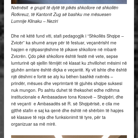
Nxënësit e grupit të dytë të pikës shkollore në shkollën
Rotkreuz, të Kantonit Zug së bashku me mësuesen
Lumnije Klinaku – Neziri
Dhe në këtë fund viti, stafi pedagogjik i “Shkollës Shqipe –
Zvicër” ka shumë arsye për të festuar, veçanërisht me
hapjen e njëpasnjëshme të pikave shkollore në mbarë
Zvicrën. Çdo pikë shkollore është festë më vete, sepse
lumturinë që sjellin fëmijët në klasat ku zhvillohet mësimi në
gjuhën amtare është diçka e veçantë. Ky vit ishte dhe është
një dëshmi e fortë se aty ku bëhen bashkë nxënës –
prindër, mësues dhe veprimtarë të gjuhës shqipe suksesi
nuk mungon. Po ashtu duhet të theksohet edhe ndihma
institucionale e Ambasadave tona Kosovë – Shqipëri, dhe
në veçanti e Ambasadës së R. së Shqipërisë, e cila me
gjithë stafin e saj ka qenë dhe është në shërbim të hapjes
së klasave të reja dhe funksionimit të tyre, për ta
organizuar sa më mirë.