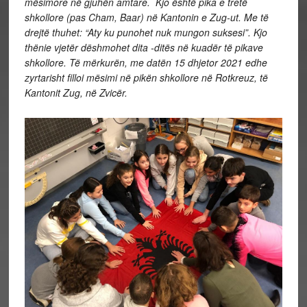
mësimore në gjuhën amtare. Kjo është pika e tretë
shkollore (pas Cham, Baar) në Kantonin e Zug-ut. Me të
drejtë thuhet: “Aty ku punohet nuk mungon suksesi”. Kjo
thënie vjetër dëshmohet dita -ditës në kuadër të pikave
shkollore. Të mërkurën, me datën 15 dhjetor 2021 edhe
zyrtarisht filloi mësimi në pikën shkollore në Rotkreuz, të
Kantonit Zug, në Zvicër.