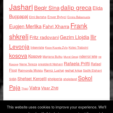
Jashari
dalip greca
Beqir Sina
Elida
Buçpapaj
Enver Bytyci
Elmi Berisha
Ermira Babamusta
Frank
Eugjen Merlika
Fahri Xharra
shkreli
Ilir
Gezim Llojdia
Fritz radovani
Levonja
Interviste
Kolec Traboini
Keze Kozeta Zylo
kosova
Kosove
nderroi jete
Marjana Bulku
ne
Murat Gecaj
Rafaela Prifti
Rafael
Nene Tereza
Kosove
presidenti Nishani
Floqi
Raimonda Moisiu
Ramiz Lushaj
reshat kripa
Sadik Elshani
Sokol
Shefqet Kercelli
shqiperia
shqiptaret
SHBA
Paja
Vatra
Visar Zhiti
Thaci
This website uses cookies to improve your experience. We'll