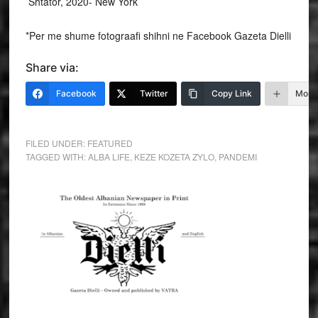
Shtator, 2020- New York
*Per me shume fotograafi shihni ne Facebook Gazeta Dielli
Share via:
Facebook
Twitter
Copy Link
More
FILED UNDER:
FEATURED
TAGGED WITH:
ALBA LIFE
,
KEZE KOZETA ZYLO
,
PANDEMI