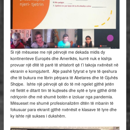
Si një mësuese me një përvojë me dekada midis dy
kontinenteve Europës dhe Amerikës, kurrë nuk e kishja
provuar një ditë të parë të shtatorit që t’i takoja nxënësit në
ekranin e kompjuterit. Atje pashë fytyrat e tyre të qeshura
dhe të bukura me librin përpara të Abetares dhe të Gjuhës
Shqipe. Ishte një përvojë që do të më ngelet gjithë jetën
në fletët e ditarit tim të kujtesës dhe sytë e tyre gjithë dritë
ndriçonin dhe më shumë botën e izoluar nga pandemia.
Mësueset me shumë profesionalizëm ditën të mbanin të
fokusuar para ekranit gjithë nxënësit e klasave të tyre dhe
ky ishte një sukses i dukshëm.