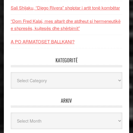
Sali Shijaku, “Diego Rivera” shqiptar i artit tonë kombëtar
“Dom Fred Kalaj, mes altarit dhe atdheut si hermeneutikë
e shpresës, kujtesës dhe shërbimit”
A PO ARMATOSET BALLKANI?
KATEGORITË
Kategoritë
ARKIV
Arkiv