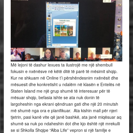
Më lejoni të dashur lexues ta ilustrojë me një shembull
fokusin e nxënësve në këtë ditë të parë të mësimit shqip.
Kur ne shkuam në Online t’i përshëndesnim nxënësit dhe
mësuesit dhe konkretisht u ndalëm në klasën e Entelës në
Staten Island me një grup shumë të interesuar për të
mësuar shqip, befasia ishte se ata nuk donin të
largoheshin nga ekrani qëndruan gati dhe një 20 minutsh
më shumë nga ora e planifikuar. Ata kishin mall për njeri
tjetrin, pasi kanë vite që janë bashkë, ata janë miqësuar aq
shumë sa nuk po ndaheshin dot dhe kjo është një mrekulli
se si Shkolla Shqipe “Alba Life” vepron si një familje e