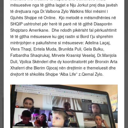
mësuesëve nga të gjitha lagjet e Nju Jorkut prej disa javësh
të drejtuara nga Dr.Valbona Zylo Watkins filloi mësimi i
Gjuhës Shqipe në Online. Kjo metodë e mëismdhënies në
SHQIP ushtrohet për herë të parë në të gjithë Diasporën
Shqiptaro Amerikane. Dhe ndodh pikërisht fal përkushtimit
të të gjitha mësueseve ku gjej rastin si Bord t’ju shprehim
mirënjohjen e pakufishme si mësueseve: Adelina Laçaj,
Vlera Thaqi, Entela Muda, Brunilda Puli, Gela Bulku,
Fatbardha Shaqirukaj, Mirvete Krasniqi Veselaj, Dr.Manjola
Duli, Vjollca Skënderi dhe dy koordinatorët për Bronxin Arta
Xhaferri dhe Blerim Gjocaj nën drejtimin e themeluesit dhe
drejtorit të shkollës Shqipe “Alba Life” z.Qemal Zylo.