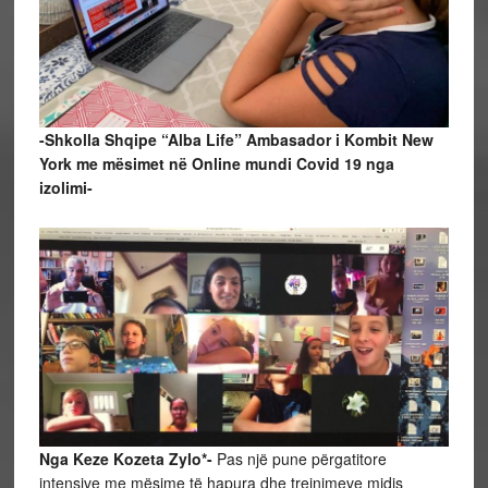
-Shkolla Shqipe “Alba Life” Ambasador i Kombit New
York me mësimet në Online mundi Covid 19 nga
izolimi-
Nga Keze Kozeta Zylo*-
Pas një pune përgatitore
intensive me mësime të hapura dhe treinimeve midis