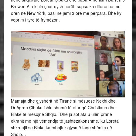
Brewer. Ata ishin çuar qysh herët, sepse ka diference me
orën në New York, pasi ne jemi 3 orë më përpara. Dhe ky
veprim i tyre të frymëzon.
Mamaja dhe gjyshërit në Tiranë si mësuese Nexhi dhe
Dr.Agron Çibuku ishin shumë të etur që Christiana dhe
Blake të mësojnë Shqip. Dhe ja sot ata u ulën pranë
ekranit me një vëmendje të jashtëzakonshme, ku Loreta
shkruajti se Blake ka mbajtur gjysmë faqe shënim në
Shqip…