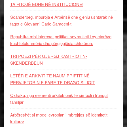
TA FITOJË EDHE NË INSTITUCIONE!
Scanderbeg, mburoja e Arbërisë dhe gjeniu ushtarak në
faqet e Giovanni Carlo Saraceni-t
Republika mbi interesat politike: sovraniteti i qytetarëve,
kushtetutshmëria dhe përgjegjësia shtetërore
TRI POEZI PËR GJERGJ KASTRIOTIN-
SKËNDERBEUN
LETËR E ARKIVIT TE NAUM PRIFTIT NË
PERVJETORIN E PARE TE DRAGO SILIQIT
Oxhaku, nga elementi arkitektonik te simboli i trungut
familjar
Arbëreshët si model evropian i mbrojtjes së identitetit
kulturor