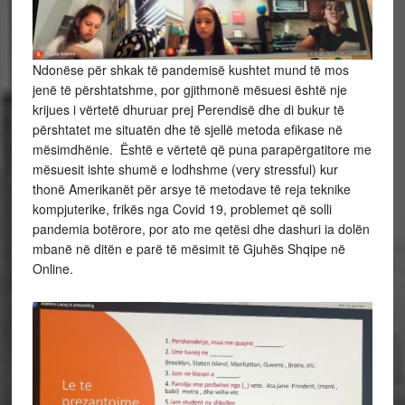
Ndonëse për shkak të pandemisë kushtet mund të mos
jenë të përshtatshme, por gjithmonë mësuesi është nje
krijues i vërtetë dhuruar prej Perendisë dhe di bukur të
përshtatet me situatën dhe të sjellë metoda efikase në
mësimdhënie. Është e vërtetë që puna parapërgatitore me
mësuesit ishte shumë e lodhshme (very stressful) kur
thonë Amerikanët për arsye të metodave të reja teknike
kompjuterike, frikës nga Covid 19, problemet që solli
pandemia botërore, por ato me qetësi dhe dashuri ia dolën
mbanë në ditën e parë të mësimit të Gjuhës Shqipe në
Online.