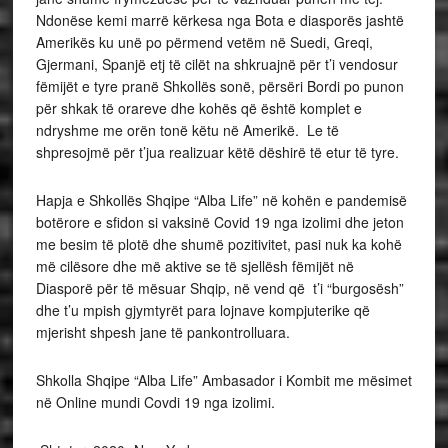
Ndonëse kemi marrë kërkesa nga Bota e diasporës jashtë
Amerikës ku unë po përmend vetëm në Suedi, Greqi,
Gjermani, Spanjë etj të cilët na shkruajnë për t’i vendosur
fëmijët e tyre pranë Shkollës sonë, përsëri Bordi po punon
për shkak të orareve dhe kohës që është komplet e
ndryshme me orën tonë këtu në Amerikë. Le të
shpresojmë për t’jua realizuar këtë dëshirë të etur të tyre.
Hapja e Shkollës Shqipe “Alba Life” në kohën e pandemisë
botërore e sfidon si vaksinë Covid 19 nga izolimi dhe jeton
me besim të plotë dhe shumë pozitivitet, pasi nuk ka kohë
më cilësore dhe më aktive se të sjellësh fëmijët në
Diasporë për të mësuar Shqip, në vend që t’i “burgosësh”
dhe t’u mpish gjymtyrët para lojnave kompjuterike që
mjerisht shpesh jane të pankontrolluara.
Shkolla Shqipe “Alba Life” Ambasador i Kombit me mësimet
në Online mundi Covdi 19 nga izolimi.