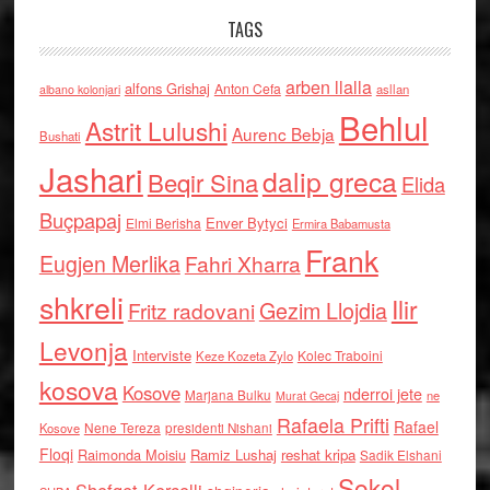
TAGS
arben llalla
alfons Grishaj
Anton Cefa
asllan
albano kolonjari
Behlul
Astrit Lulushi
Aurenc Bebja
Bushati
Jashari
dalip greca
Beqir Sina
Elida
Buçpapaj
Enver Bytyci
Elmi Berisha
Ermira Babamusta
Frank
Eugjen Merlika
Fahri Xharra
shkreli
Ilir
Gezim Llojdia
Fritz radovani
Levonja
Interviste
Kolec Traboini
Keze Kozeta Zylo
kosova
Kosove
nderroi jete
Marjana Bulku
ne
Murat Gecaj
Rafaela Prifti
Rafael
Nene Tereza
Kosove
presidenti Nishani
Floqi
Raimonda Moisiu
Ramiz Lushaj
reshat kripa
Sadik Elshani
Sokol
Shefqet Kercelli