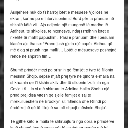
Asnjëherë nuk do t’i harroj lotët e mësuese Vjollcës në
ekran, kur ne po e intervistonim si Bord për ta pranuar në
shkollë këtë vit. Ajo ndjente një mungesë të madhe të
Atdheut, të shkollës, të nxënësve, ndaj i rridhnin lotët e
nxehtë të mallit papushim. Pasi e pranuam dhe i besuam
klasën ajo tha se: “Prane jush gjeta një copëz Atdheu që
më djeg si prush nga malli”… Lotët e mësueseve peshojnë
rëndë në shpirtin tim…
Shumë prindër mezi po prisnin që fëmijët e tyre të fillonin
mësimin Shqip, sepse mjaft prej tyre në qindra e-maila na
shkruanin qe t’i kishin aktiv dhe të sfidonin izolimin nga
Covid 19. Ja si më shkruante Adelina Halim Shehu një
prind prej disa vitesh që sjellë fëmijët e saj të
mrekullueshëm në Brooklyn si: “Blenda dhe Rilindi po
ëndërrojnë që të fillojnë sa më shpejt mësimin Shqip”.
Të gjithë këto e-maila të shkruajtura nga dora e prindërve
janë shumë frymëzuese për të vazhduar punën më tej.