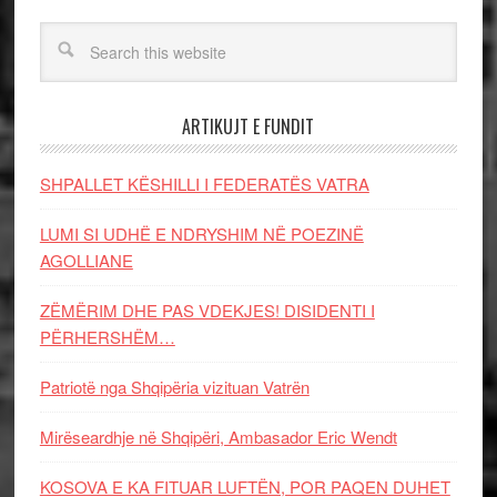
ARTIKUJT E FUNDIT
SHPALLET KËSHILLI I FEDERATËS VATRA
LUMI SI UDHË E NDRYSHIM NË POEZINË
AGOLLIANE
ZËMËRIM DHE PAS VDEKJES! DISIDENTI I
PËRHERSHËM…
Patriotë nga Shqipëria vizituan Vatrën
Mirëseardhje në Shqipëri, Ambasador Eric Wendt
KOSOVA E KA FITUAR LUFTËN, POR PAQEN DUHET