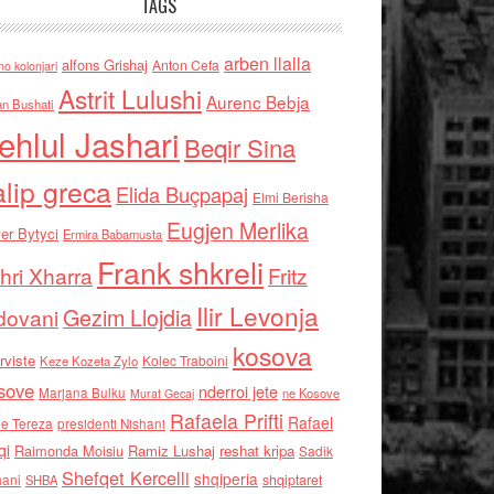
TAGS
arben llalla
alfons Grishaj
Anton Cefa
no kolonjari
Astrit Lulushi
Aurenc Bebja
an Bushati
ehlul Jashari
Beqir Sina
alip greca
Elida Buçpapaj
Elmi Berisha
Eugjen Merlika
er Bytyci
Ermira Babamusta
Frank shkreli
hri Xharra
Fritz
Ilir Levonja
Gezim Llojdia
dovani
kosova
rviste
Kolec Traboini
Keze Kozeta Zylo
sove
nderroi jete
Marjana Bulku
ne Kosove
Murat Gecaj
Rafaela Prifti
Rafael
e Tereza
presidenti Nishani
qi
Raimonda Moisiu
Ramiz Lushaj
reshat kripa
Sadik
Shefqet Kercelli
shqiperia
hani
shqiptaret
SHBA