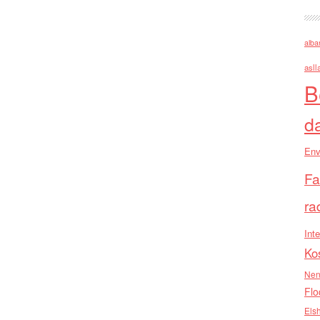
alba
asll
B
d
Env
Fa
ra
Inte
Ko
Nen
Flo
Els