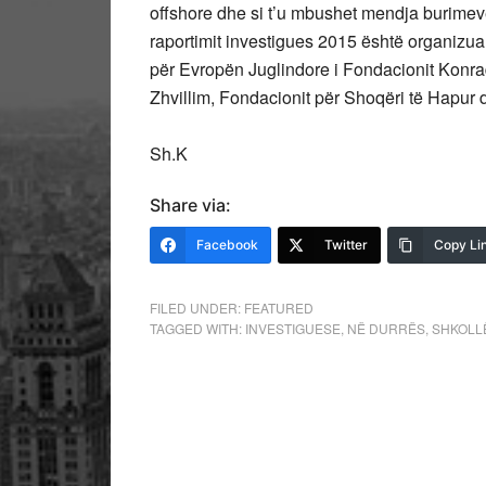
offshore dhe si t’u mbushet mendja burimeve 
raportimit investigues 2015 është organiz
për Evropën Juglindore i Fondacionit Konr
Zhvillim, Fondacionit për Shoqëri të Hapu
Sh.K
Share via:
Facebook
Twitter
Copy Li
FILED UNDER:
FEATURED
TAGGED WITH:
INVESTIGUESE
,
NË DURRËS
,
SHKOLL