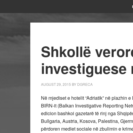
Shkollë veror
investiguese
AUGUST 29, 2015
BY
DGRECA
Në mjediset e hotelit “Adriatik” në plazhin e
BIRN-it (Balkan Investigative Reporting Netw
edicion bashkoi gazetarë të rinj nga Shqip
Bullgaria, Austria, Kosova, Palestina, Gjerm
përdoren mediet sociale në zbulimin e krime