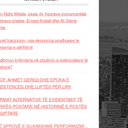
 Ndre Mjeda, sipas dy figurave monumentale
letrave shqipe, Ernest Koliqit dhe At Gjergj
hta
vjet tranzicion, nga ekonomia prodhuese te
nomia e përfitimit
dihmon krijimtaria në zbulimin e potencialeve të
ehura?
OF. AHMET QERIQI DHE EPOKA E
ZISTENCЁS DHE LUFTЁS PЁR LIRI!
RMAT ALTERNATIVE TË EVIDENTIMIT TË
RIFËS POSTARE NË HISTORINË E POSTËS
QIPTARE
Ë SPROVË E GUXIMSHME PERFORMIZMI…