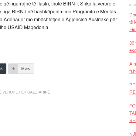
që ngurrojnë të flasin, thotë BIRN-i. Shkolla verore e
uar nga BIRN-i në bashkëpunim me Programin e Medias
Dom
ad Adenauer me mbështetjen e Agjencisë Austriake për
të 
r dhe USAID Maqedonia.
Fis
36 
eko
A n
nk
More
fsh
PR
RE
Ë VERORE PËR GAZETARINË
FO
TA
SH
NJ