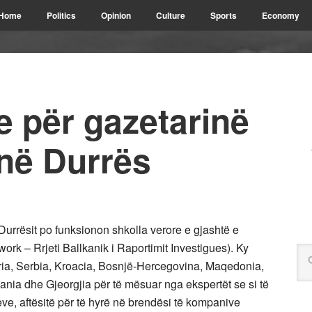
Home
Politics
Opinion
Culture
Sports
Economy
e për gazetarinë
 në Durrës
 Durrësit po funksionon shkolla verore e gjashtë e
ork – Rrjeti Ballkanik i Raportimit Investigues). Ky
ëria, Serbia, Kroacia, Bosnjë-Hercegovina, Maqedonia,
ania dhe Gjeorgjia për të mësuar nga ekspertët se si të
ve, aftësitë për të hyrë në brendësi të kompanive