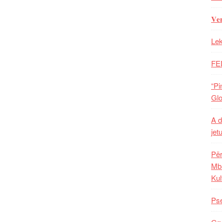
𝐕𝐞
Lek
FE
“Pi
Glo
A d
jet
Për
Mba
Kul
Pse