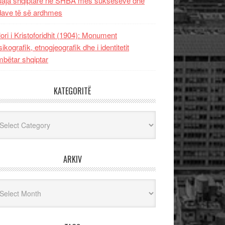
uaja shqiptare në SHBA mes sukseseve dhe
dave të së ardhmes
lori i Kristoforidhit (1904): Monument
sikografik, etnogjeografik dhe i identitetit
bëtar shqiptar
KATEGORITË
egoritë
ARKIV
iv