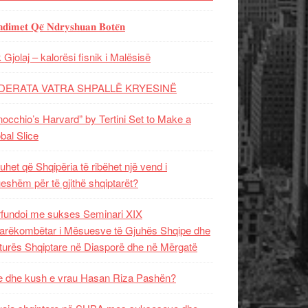
𝐝𝐢𝐦𝐞𝐭 𝐐𝐞̈ 𝐍𝐝𝐫𝐲𝐬𝐡𝐮𝐚𝐧 𝐁𝐨𝐭𝐞̈𝐧
 Gjolaj – kalorësi fisnik i Malësisë
DERATA VATRA SHPALLË KRYESINË
nocchio’s Harvard” by Tertini Set to Make a
bal Slice
uhet që Shqipëria të ribëhet një vend i
ueshëm për të gjithë shqiptarët?
fundoi me sukses Seminari XIX
rëkombëtar i Mësuesve të Gjuhës Shqipe dhe
turës Shqiptare në Diasporë dhe në Mërgatë
 dhe kush e vrau Hasan Riza Pashën?