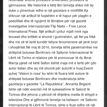
gjimnazeve. Me historinë e këtij libri Ismetja shkoi më tej
duke u çimentuar edhe si një gazetare e mirëfilltë.Ka
shkruar një artikull të fuqishëm e të hapur për plagën e
pedofilisë dhe të ngujimit të fëmijëve për një gazetë
investigative Internacionale Flip Neës – Free Lance
International Press. Një artikull i pritur mjaft mirë nga
lexuesit dhe kritikët si shumë i guximshëm, që flet pa frikë
dhe me zë të lartë kundër këtyre fenomeneve që janë turpi
i shoqërisë.Në maj të 2016, Ismetja ishte pjesëmarrëse me
shtëpinë botuese Bonfirraro në Sallonin Internacional të
Librit në Torino si relatore për të promovuar të dy librat.
Marrja pjesë në këtë Sallon është maja më e lartë për çdo
autor italian dhe aq më shumë për autorët e huaj.Eventi
quhej “Visioni in rosa” ku ishin të ftuara tetë autore të
shtëpisë botuese Bonfirraro dhe moderatorja ishte
gazetarja e gazetës “La Repubblica”, Annarita Briganti.
Ishte një ndër eventet më të suksesshme të Salonit të
Torinos dhe jehona u përcoll në dhjetëra media të shtypit e
televizive.Dhe si gjithmonë Ismetja na befason: në Sallonin
Internacional të Librit të Torinos, ishte e ftuar edhe në një