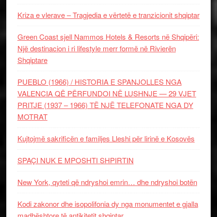
Kriza e vlerave – Tragjedia e vërtetë e tranzicionit shqiptar
Green Coast sjell Nammos Hotels & Resorts në Shqipëri:
Një destinacion i ri lifestyle merr formë në Rivierën
Shqiptare
PUEBLO (1966) / HISTORIA E SPANJOLLES NGA
VALENCIA QË PËRFUNDOI NË LUSHNJE — 29 VJET
PRITJE (1937 – 1966) TË NJË TELEFONATE NGA DY
MOTRAT
Kujtojmë sakrificën e familjes Lleshi për lirinë e Kosovës
SPAÇI NUK E MPOSHTI SHPIRTIN
New York, qyteti që ndryshoi emrin… dhe ndryshoi botën
Kodi zakonor dhe isopolifonia dy nga monumentet e gjalla
madhështore të antikitetit shqiptar