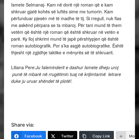
Ismete Selmanaj- Kam në dorë një roman që e kam
shkruar gjatë kohës së luftës sime me tumorin. Kam
përfunduar pjesën më të madhe të tij. Si rregull, nuk flas
me askënd përpara se ta mbaroj. Për tani mund të them
vetëm që është një roman që është shkruar në vetën e
parë. Ky lloj shkrimi mund të japë përshtypjen që është
roman autobiografik. Por s’ka asgjë autobiografike. Është
thjesht një zgjidhje taktike e mënyrës së të shkruarit.
Liliana Pere:
Ju faleminderit e dashur Ismete dheju uroj
punë të mbarë në rrugëtimin tuaj në krijimtarinë letrare
duke ju uruar shëndet të plotë!.
Share via:
Facebook
Twitter
Copy Link
More