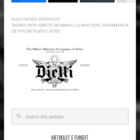
FILED UNDER:
INTERVISTE
TAGGED WITH:
ISMETE SELMANAJ
,
LILIANA PERE
,
SHKRIMTARJA
QË FITOI BETEJËN E JETËS
ARTIKUJT E FUNDIT