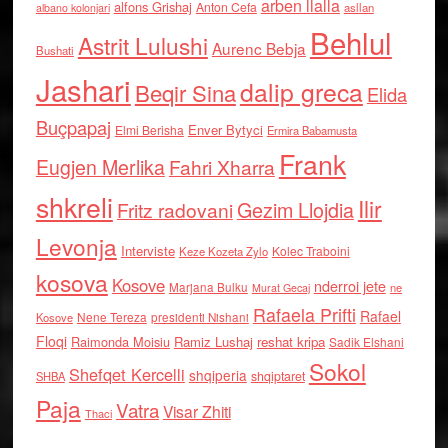
arben llalla
alfons Grishaj
Anton Cefa
asllan
albano kolonjari
Behlul
Astrit Lulushi
Aurenc Bebja
Bushati
Jashari
dalip greca
Beqir Sina
Elida
Buçpapaj
Enver Bytyci
Elmi Berisha
Ermira Babamusta
Frank
Eugjen Merlika
Fahri Xharra
shkreli
Ilir
Gezim Llojdia
Fritz radovani
Levonja
Interviste
Kolec Traboini
Keze Kozeta Zylo
kosova
Kosove
nderroi jete
Marjana Bulku
ne
Murat Gecaj
Rafaela Prifti
Rafael
Nene Tereza
Kosove
presidenti Nishani
Floqi
Raimonda Moisiu
Ramiz Lushaj
reshat kripa
Sadik Elshani
Sokol
Shefqet Kercelli
shqiperia
shqiptaret
SHBA
Paja
Vatra
Visar Zhiti
Thaci