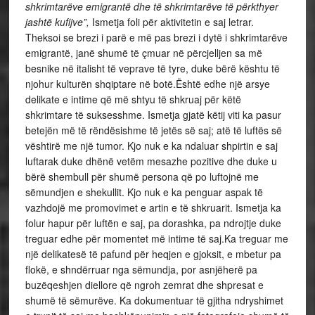
shkrimtarëve emigrantë dhe të shkrimtarëve të përkthyer
jashtë kufijve”,
Ismetja foli për aktivitetin e saj letrar.
Theksoi se brezi i parë e më pas brezi i dytë i shkrimtarëve
emigrantë, janë shumë të çmuar në përcjelljen sa më
besnike në italisht të veprave të tyre, duke bërë kështu të
njohur kulturën shqiptare në botë.Është edhe një arsye
delikate e intime që më shtyu të shkruaj për këtë
shkrimtare të suksesshme. Ismetja gjatë këtij viti ka pasur
betejën më të rëndësishme të jetës së saj; atë të luftës së
vështirë me një tumor. Kjo nuk e ka ndaluar shpirtin e saj
luftarak duke dhënë vetëm mesazhe pozitive dhe duke u
bërë shembull për shumë persona që po luftojnë me
sëmundjen e shekullit. Kjo nuk e ka penguar aspak të
vazhdojë me promovimet e artin e të shkruarit. Ismetja ka
folur hapur për luftën e saj, pa dorashka, pa ndrojtje duke
treguar edhe për momentet më intime të saj.Ka treguar me
një delikatesë të pafund për heqjen e gjoksit, e mbetur pa
flokë, e shndërruar nga sëmundja, por asnjëherë pa
buzëqeshjen diellore që ngroh zemrat dhe shpresat e
shumë të sëmurëve. Ka dokumentuar të gjitha ndryshimet