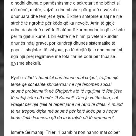
e hodhi dhuna e pamëshirshme e sekretarit dhe bëhet si
një nënë, motër, vajzë e dhembshur për gratë e vajzat e
dhunuara dhe fëmijët e tyre. E kthen shtëpinë e saj në një
strehë të ngrohtë për këdo që ka nevojë. Arrin të gjejë
edhe dashurinë e vërtetë atëherë kur mendonte që s’kishte
për ta gjetur kurrë. Libri është një himn jo vetëm kundër
dhunës ndaj grave, por kundrejt dhunës sistematike të
popullit shqiptar; të shtypur, pa të drejtë fjale dhe mendimi
nga një prej regjimeve më totalitar në botë për thuajse
gjysmë shekulli.
Pyetje :
Libri “I bambini non hanno mai colpe”, trajton një
temë që sot është shndërruar në një fenomen social
shumë problematik në Shqipëri: atë të ngujimit të fëmijëve
të pafajshëm në emër të Kanunit. Dhe jo vetëm kaq, sot
vrasjet për një fjalë të tepërt janë në rend të ditës. A mund
të na tregoni diçka më shumë për këtë libër, pa u hequr
kuriozitetin lexuesve që do ta lexojnë në të ardhmen?
Ismete Selmanaj- Trileri “I bambini non hanno mai colpe”