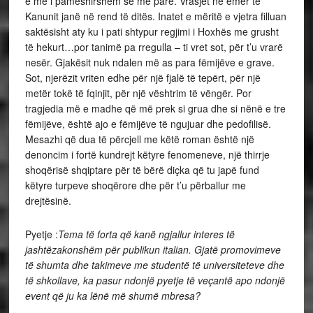
e më i pamëshirshëm se më parë. Vrasjet në emër të
Kanunit janë në rend të ditës. Inatet e mëritë e vjetra filluan
saktësisht aty ku i pati shtypur regjimi i Hoxhës me grusht
të hekurt…por tanimë pa rregulla – ti vret sot, për t’u vrarë
nesër. Gjakësit nuk ndalen më as para fëmijëve e grave.
Sot, njerëzit vriten edhe për një fjalë të tepërt, për një
metër tokë të fqinjit, për një vështrim të vëngër. Por
tragjedia më e madhe që më prek si grua dhe si nënë e tre
fëmijëve, është ajo e fëmijëve të ngujuar dhe pedofilisë.
Mesazhi që dua të përcjell me këtë roman është një
denoncim i fortë kundrejt këtyre fenomeneve, një thirrje
shoqërisë shqiptare për të bërë diçka që tu japë fund
këtyre turpeve shoqërore dhe për t’u përballur me
drejtësinë.
Pyetje :
Tema të forta që kanë ngjallur interes të
jashtëzakonshëm për publikun italian. Gjatë promovimeve
të shumta dhe takimeve me studentë të universiteteve dhe
të shkollave, ka pasur ndonjë pyetje të veçantë apo ndonjë
event që ju ka lënë më shumë mbresa?