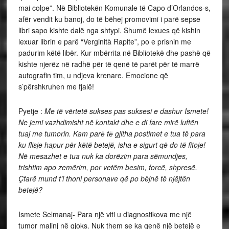
mai colpe”. Në Bibliotekën Komunale të Capo d’Orlandos-s,
afër vendit ku banoj, do të bëhej promovimi i parë sepse
libri sapo kishte dalë nga shtypi. Shumë lexues që kishin
lexuar librin e parë “Verginità Rapite”, po e prisnin me
padurim këtë libër. Kur mbërrita në Bibliotekë dhe pashë që
kishte njerëz në radhë për të qenë të parët për të marrë
autografin tim, u ndjeva krenare. Emocione që
s’përshkruhen me fjalë!
Pyetje :
Me të vërtetë sukses pas suksesi e dashur Ismete!
Ne jemi vazhdimisht në kontakt dhe e di fare mirë luftën
tuaj me tumorin. Kam parё tё gjitha postimet e tua të para
ku flisje hapur për këtë betejë, isha e sigurt që do të fitoje!
Në mesazhet e tua nuk ka dorëzim para sëmundjes,
trishtim apo zemërim, por vetëm besim, forcë, shpresë.
Çfarë mund t’i thoni personave që po bëjnë të njëjtën
betejë?
Ismete Selmanaj- Para një viti u diagnostikova me një
tumor malinj në gjoks. Nuk them se ka qenë një betejë e