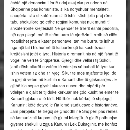
është një denoncim i fortë ndaj asaj çka po ndodh në
Shqipërinë pas komuniste, si ka ndryshuar mentaliteti,
shoqëria, si u shkatërruan si të ishin kështjella prej rëre
tabu shekullore që edhe regjimi komunist nuk mundi t’i
shkatërronte krejtësisht.Në qendër të trilerit është pedofilia,
një nga plagët më të shëmtuara të njerëzimit rreth së cilës
rrotullohet jeta e katër personave, tanimë burra, të lidhur
nga një fat i hidhur në të kaluarën që ka kushtëzuar
krejtësisht jetët e tyre. Historia e romanit nis në një fshat të
vogël në veri të Shqipërisë. Gjergji dhe vëllai i tij Sokoli,
janë dëshmitarët e vetëm të vdekjes së babait të tyre kur
ishin vetëm 12 dhe 11 vjeç. Sikur të mos mjaftonte kjo, do
ta gjejnë veten në kurthin e Kanunit dhe të gjakmarrjes . E
gjithë kjo sepse gjyshi akuzon nusen dhe nipërit për
vdekjen e djalit të tij duke kërkuar me çdo kusht në emër të
Kanunit gjakun e të birit. Në libër nuk kërkoj të shpjegoj
Kanunin; këtë detyrë le t’ia lemë studiuesve e historianëve.
Jam përpjekur të tregoj se ç’ndodhi në Shqipëri pas rënies
së komunizmit ku pas një gjumi letargjik të gjatë pothuajse
gjysmë shekulli u zgjua Kanuni i Lek Dukagjinit, më konfuz