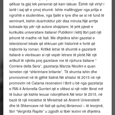
qëlluar ta gjej tek personat që kam takuar. Është një virtyt i
lartë i saj që e çmoj shumë. Ishte mallëngjyer nga pritja e
ngrohtë e studentëve, nga fjalët e tyre dhe se si në fund të
seminarit, kishin duartrokitur për disa minuta.Një arritje
kolosale kjo për një autore shqiptare; të jetë pjesë e
kurikulës universitare italiane! Publikimi i këtij libri pati një
jehonë të madhe në Itali. Me dhjetëra ishin gazetat e
televizionet lokale që shkruan për historinë e fortë që
trajtonte ky roman. Kritikë letrar të shumtë e gazetarë
italianë e vlerësuan si një vepër letrare të plotë.Në një
artikull të njërës prej gazetave me të njohura italiane “
Corriere della Sera”, gazetarja Marzia Nicolini e quan
Ismeten një “shkrimtare brilante”. Të shumta ishin dhe
promovimet në të gjithë Italinë.Në shtator të 2015 në një
promovim në Catania recensioni i librit u bë nga gazetarja
e RAI-it Antonella Gurrieri që e cilësoi si një ndër librat më
të bukur që kishte lexuar ndonjëherë.Në tetor të 2015, në
bazë të një iniciative të Ministrisë së Arsimit Universitetit
dhe të Shkencave në Itali që quhej
libriamoci
– të lexojmë,
libri “Verginità Rapite” u zgjodh si libër leximi në dhjetëra