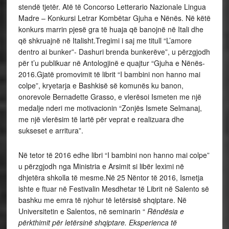
stendë tjetër. Atë të Concorso Letterario Nazionale Lingua
Madre – Konkursi Letrar Kombëtar Gjuha e Nënës. Në këtë
konkurs marrin pjesë gra të huaja që banojnë në Itali dhe
që shkruajnë në Italisht.Tregimi i saj me titull “L’amore
dentro ai bunker”- Dashuri brenda bunkerëve”, u përzgjodh
për t’u publikuar në Antologjinë e quajtur “Gjuha e Nënës-
2016.Gjatë promovimit të librit “I bambini non hanno mai
colpe”, kryetarja e Bashkisë së komunës ku banon,
onorevole Bernadette Grasso, e vlerësoi Ismeten me një
medalje nderi me motivacionin “Zonjës Ismete Selmanaj,
me një vlerësim të lartë për veprat e realizuara dhe
sukseset e arritura”.
Në tetor të 2016 edhe libri “I bambini non hanno mai colpe”
u përzgjodh nga Ministria e Arsimit si libër leximi në
dhjetëra shkolla të mesme.Në 25 Nëntor të 2016, Ismetja
ishte e ftuar në Festivalin Mesdhetar të Librit në Salento së
bashku me emra të njohur të letërsisë shqiptare. Në
Universitetin e Salentos, në seminarin “
Rëndësia e
përkthimit për letërsinë shqiptare. Eksperienca të