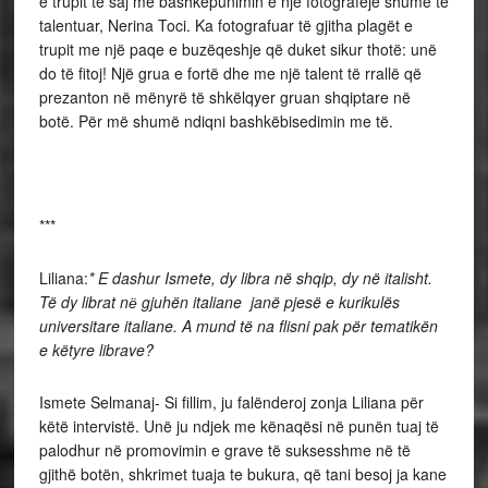
e trupit të saj me bashkëpunimin e një fotografeje shumë të
talentuar, Nerina Toci. Ka fotografuar të gjitha plagët e
trupit me një paqe e buzëqeshje që duket sikur thotë: unë
do të fitoj! Një grua e fortë dhe me një talent të rrallë që
prezanton në mënyrë të shkëlqyer gruan shqiptare në
botë. Për më shumë ndiqni bashkëbisedimin me të.
***
Liliana:
* E dashur Ismete, dy libra në shqip, dy në italisht.
Të dy librat nё gjuhën italiane janë pjesë e kurikulës
universitare italiane. A mund të na flisni pak për tematikën
e këtyre librave?
Ismete Selmanaj- Si fillim, ju falënderoj zonja Liliana për
këtë intervistë. Unë ju ndjek me kënaqësi në punën tuaj të
palodhur në promovimin e grave të suksesshme në të
gjithë botën, shkrimet tuaja te bukura, që tani besoj ja kane