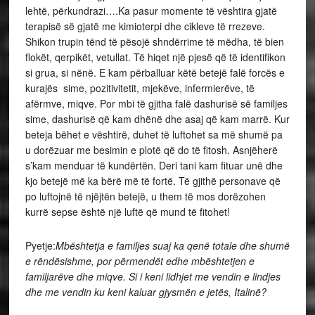
lehtë, përkundrazi….Ka pasur momente të vështira gjatë
terapisë së gjatë me kimioterpi dhe cikleve të rrezeve.
Shikon trupin tënd të pësojë shndërrime të mëdha, të bien
flokët, qerpikët, vetullat. Të hiqet një pjesë që të identifikon
si grua, si nënë. E kam përballuar këtë betejë falë forcës e
kurajës sime, pozitivitetit, mjekëve, infermierëve, të
afërmve, miqve. Por mbi të gjitha falë dashurisë së familjes
sime, dashurisë që kam dhënë dhe asaj që kam marrë. Kur
beteja bëhet e vështirë, duhet të luftohet sa më shumë pa
u dorëzuar me besimin e plotë që do të fitosh. Asnjëherë
s’kam menduar të kundërtën. Deri tani kam fituar unë dhe
kjo betejë më ka bërë më të fortë. Të gjithë personave që
po luftojnë të njëjtën betejë, u them të mos dorëzohen
kurrë sepse është një luftë që mund të fitohet!
Pyetje:
Mbështetja e familjes suaj ka qenë totale dhe shumë
e rëndësishme, por përmendët edhe mbështetjen e
familjarëve dhe miqve. Si i keni lidhjet me vendin e lindjes
dhe me vendin ku keni kaluar gjysmën e jetës, Italinë?