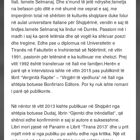
Itali, Ismete Selmanaj. Dhe s’mund të jetë ndryshe;Ismetja
na befason çdo ditë e më shumë me veprat e saj, me
impenjimin total në shërbim të kulturës shqiptare duke folur
në aulat universitare italiane për Shqipërinë, vendin e saj të
lindjes.Ismete Selmanaj ka lindur në Durrës. Passioni më i
madh i saj ka qenë letërsia dhe që vogël ka shkruar poezi
dhe tregime. Edhe pse u diplomua në Universitetin e
Tiranës në Fakultetin e Inxhinierisë së Ndërtimit, në vitin
1991, pasionin për letërsinë e ka kultivuar me xhelozi. Prej
vitit 1992 është transferuar në Itali me familjen.Herën e
parë që e intervistova ishte në vitin 2015 pas publikimit të
librit “Verginità Rapite” – “Virgjëri të vjedhura” në Itali nga
shtëpia botuese Bonfirraro Editore. Por ky nuk ishte romani
i parë që publikonte.
Në nëntor të vitit 2013 kishte publikuar në Shqipëri nga
shtëpia botuese Dudaj, librin “Gjembi dhe trëndafilat”, që
shënoi edhe konfirmimin e saj si autore e suksesshme.
Libri mori pjesë në Panairin e Librit “Tirana 2013” dhe u prit
mjaft mirë si nga publiku po ashtu edhe nga kritika. Një vit