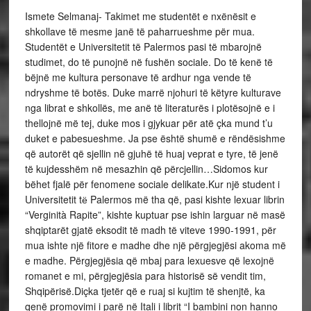
Ismete Selmanaj- Takimet me studentët e nxënësit e
shkollave të mesme janë të paharrueshme për mua.
Studentët e Universitetit të Palermos pasi të mbarojnë
studimet, do të punojnë në fushën sociale. Do të kenë të
bëjnë me kultura personave të ardhur nga vende të
ndryshme të botës. Duke marrë njohuri të këtyre kulturave
nga librat e shkollës, me anë të literaturës i plotësojnë e i
thellojnë më tej, duke mos i gjykuar për atë çka mund t’u
duket e pabesueshme. Ja pse është shumë e rëndësishme
që autorët që sjellin në gjuhë të huaj veprat e tyre, të jenë
të kujdesshëm në mesazhin që përcjellin…Sidomos kur
bëhet fjalë për fenomene sociale delikate.Kur një student i
Universitetit tё Palermos më tha që, pasi kishte lexuar librin
“Verginità Rapite”, kishte kuptuar pse ishin larguar në masë
shqiptarët gjatë eksodit të madh të viteve 1990-1991, për
mua ishte një fitore e madhe dhe një përgjegjësi akoma më
e madhe. Përgjegjësia që mbaj para lexuesve që lexojnë
romanet e mi, përgjegjësia para historisë së vendit tim,
Shqipërisë.Diçka tjetër që e ruaj si kujtim të shenjtë, ka
qenë promovimi i parë në Itali i librit “I bambini non hanno