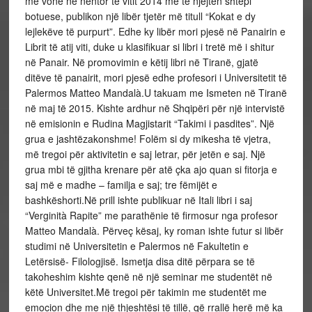
më vonë në nëntor të vitit 2014 me të njëjtën shtëpi
botuese, publikon një libër tjetër më titull “Kokat e dy
lejlekëve të purpurt”. Edhe ky libër mori pjesë në Panairin e
Librit të atij viti, duke u klasifikuar si libri i tretë më i shitur
në Panair. Në promovimin e këtij libri në Tiranë, gjatë
ditëve të panairit, mori pjesë edhe profesori i Universitetit të
Palermos Matteo Mandalà.U takuam me Ismeten në Tiranë
në maj të 2015. Kishte ardhur në Shqipëri për një intervistë
në emisionin e Rudina Magjistarit “Takimi i pasdites”. Një
grua e jashtëzakonshme! Folëm si dy mikesha të vjetra,
më tregoi për aktivitetin e saj letrar, për jetën e saj. Një
grua mbi të gjitha krenare për atë çka ajo quan si fitorja e
saj më e madhe – familja e saj; tre fëmijët e
bashkëshorti.Në prill ishte publikuar në Itali libri i saj
“Verginità Rapite” me parathënie të firmosur nga profesor
Matteo Mandalà. Përveç kësaj, ky roman ishte futur si libër
studimi në Universitetin e Palermos në Fakultetin e
Letërsisë- Filologjisë. Ismetja disa ditë përpara se të
takoheshim kishte qenë në një seminar me studentët në
këtë Universitet.Më tregoi për takimin me studentët me
emocion dhe me një thjeshtësi të tillë, që rrallë herë më ka