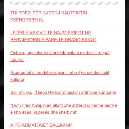
TRI POEZI PËR GJERGJ KASTRIOTIN-
SKËNDERBEUN
LETËR E ARKIVIT TE NAUM PRIFTIT NË
PERVJETORIN E PARE TE DRAGO SILIQIT
Oxhaku, nga elementi arkitektonik te simboli i trungut
familjar
Arbëreshët si model evropian i mbrojtjes së identitetit
kulturor
Sali Shijaku, “Diego Rivera” shqiptar i artit tonë kombëtar
“Dom Fred Kalaj, mes altarit dhe atdheut si hermeneutikë
e shpresës, kujtesës dhe shërbimit”
A PO ARMATOSET BALLKANI?