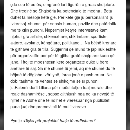
çdo cep të botës, e ngrenë lart figurën e gruas shqiptare.
Dhe treojnë se Shqipëria ka potenciale te medha . Bota
duhet ta mësoje këtë gjë. Per këte gje ju personalisht ju
vleresoj shume për sensin human, pozitiv dhe patëriotik
me të cilin punoni. Nëpërmjet këtyre intervistave kam
njohur gra artiste, shkencëtare, shkrimtare, sportiste,
aktore, avokate, këngëtare, politikane… Na bëjnë krenare
të gjithave gra të tilla. Sugjerimi që mund të jap nuk është
për organizatën por për të gjitha gratë shqiptare kudo që
janë. I ftoj të mbështesin këtë organizatë duke u bërë
anëtare të saj. Sa më shumë të jemi, aq më shumë do të
bëjmë të dëgjohet zëri ynë, forca jonë e pashteruar. Ne
dobi tashmë të vehtes se shikojmë se si punoni
ju.Faleminderit Liliana për mbështetjen tuaj morale dhe
reale dashamirëse , sepse gjithkush nga ne ka nevojë të
njifet në Atdhe dhe të ndihet e vlerësuar nga publiciteti ,
puna juaj dhe promovimit të multi vlerave.
Pyetje :
Diçka për projektet tuaja të ardhshme?