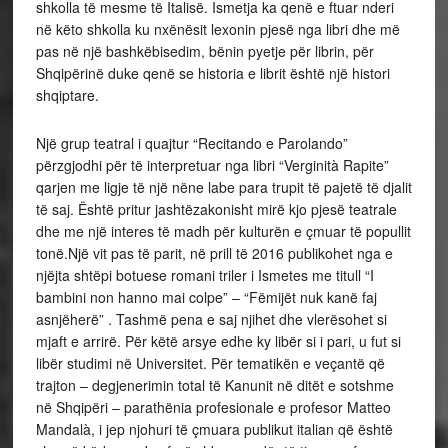
shkolla të mesme të Italisë. Ismetja ka qenë e ftuar nderi
në këto shkolla ku nxënësit lexonin pjesë nga libri dhe më
pas në një bashkëbisedim, bënin pyetje për librin, për
Shqipërinë duke qenë se historia e librit është një histori
shqiptare.
Një grup teatral i quajtur “Recitando e Parolando”
përzgjodhi për të interpretuar nga libri “Verginità Rapite”
qarjen me ligje të një nëne labe para trupit të pajetë të djalit
të saj. Është pritur jashtëzakonisht mirë kjo pjesë teatrale
dhe me një interes të madh për kulturën e çmuar të popullit
tonë.Një vit pas të parit, në prill të 2016 publikohet nga e
njëjta shtëpi botuese romani triler i Ismetes me titull “I
bambini non hanno mai colpe” – “Fëmijët nuk kanë faj
asnjëherë” . Tashmë pena e saj njihet dhe vlerësohet si
mjaft e arrirë. Për këtë arsye edhe ky libër si i pari, u fut si
libër studimi në Universitet. Për tematikën e veçantë që
trajton – degjenerimin total të Kanunit në ditët e sotshme
në Shqipëri – parathënia profesionale e profesor Matteo
Mandalà, i jep njohuri të çmuara publikut italian që është