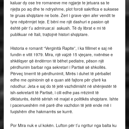
kaluar dy ose tre romaneve me ngjarje te jetuara sa te
njejta po aq dhe te ndryshme, plot forcë sakrifica e suksese
te gruas shqiptare ne bote. Zeri i grave vjen afer vendit te
tyre nëpërmjet teje. E bëni me një dashuri e pasion që
është për t’u admiruar,si askush. Të dy librat e mi të
publikuar në Itali, trajtojnë histori shqiptare.
Historia e romanit “Verginità Rapite”, i ka fillimet e saj në
fundin e vitit 1979. Mira, një vajzë 15 vjeçare, nxënëse e
shkëlqyer që ëndërron të bëhet pediatre, pëson një
përdhunim barbar nga sekretari i Partisë së shkollës.
Përveç tmerrit të përdhunimit, Mirës i duhet të përballet
edhe me
opinionin
që e quan atë fajtore për çfarë ka
ndodhur. Jeta e saj do të jetë vazhdimisht në shënjestër të
ish-sekretarit të Partisë, i cili edhe pas rrëzimit të
diktaturës, është sërish në majat e politikës shqiptare. Ishte
i pacenueshëm më parë dhe vazhdon të jetë ende më i
fuqishëm dhe hakmarrës se kurrë.
Por Mira nuk e ul kokën. Lufton për t’u ngritur nga balta ku