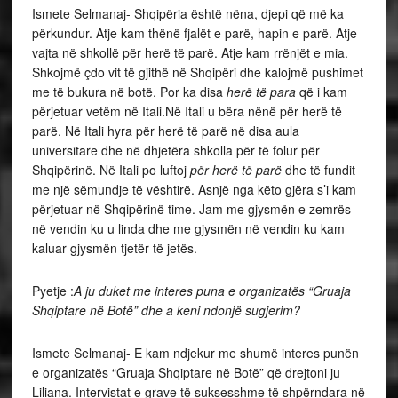
Ismete Selmanaj- Shqipëria është nëna, djepi që më ka
përkundur. Atje kam thënë fjalët e parë, hapin e parë. Atje
vajta në shkollë për herë të parë. Atje kam rrënjët e mia.
Shkojmë çdo vit të gjithë në Shqipëri dhe kalojmë pushimet
me të bukura në botë. Por ka disa
herë
të
para
që i kam
përjetuar vetëm në Itali.Në Itali u bëra nënë për herë të
parë. Në Itali hyra për herë të parë në disa aula
universitare dhe në dhjetëra shkolla për të folur për
Shqipërinë. Në Itali po luftoj
për herë të parë
dhe të fundit
me një sëmundje të vështirë. Asnjë nga këto gjëra s’i kam
përjetuar në Shqipërinë time. Jam me gjysmën e zemrës
në vendin ku u linda dhe me gjysmën në vendin ku kam
kaluar gjysmën tjetër të jetës.
Pyetje :
A ju duket me interes puna e organizatës “Gruaja
Shqiptare në Botë” dhe a keni ndonjë sugjerim?
Ismete Selmanaj- E kam ndjekur me shumë interes punën
e organizatës “Gruaja Shqiptare në Botë” që drejtoni ju
Liliana. Intervistat e grave të suksesshme të shpërndara në