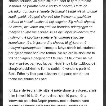
shumë kërkues. Ja çfarë shkruan ndër të tjera profesor
Mandalà në parathënien e librit:“
Denoncimi i fortë që
përshkon romanin e Ismete Selmanaj-t është një simptomë
kuptimplotë, që ngjall shpresë dhe thekson angazhimin
militant të intelektualëve të rinj shqiptar. Siç ndodh shpesh
në letërsi, një vepër arti prek në brendësi ndërgjegjet në
mënyrë shumë më efikase se sa një vepër shkencore dhe
ndihmon në kuptimin e këtyre fenomeneve sociale
komplekse, të rrënjosura dhe shpesh të gjykuara në
mënyrë sipërfaqësore”.
Ismetja u kthye sërish tek studentët
për një seminar për këtë roman. Në një orë leksioni me ta
foli për plagën e degjenerimit të Kanunit të kthyer në një
teori vrasëse, pa rregulla, pa mëshirë, pa kriter…Blogu që
shoqëroi publikimin e librit u radhit në vendin e parë në
Sicili. Edhe ky libër pati suksesin e të parit; për të mos
thënë më shumë se i pari.
Kritika e vlerësoi si një rritje të mëtejshme të autores, si një
triler i nivelit të lartë. Promovimet ishin të panumërta,
intervistat po ashtu.Nëpër promovimet e shumta kanë
recensuar shumë profesorë universiteti, profesorë të