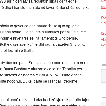
rrin deri aty sa redakton sipas qejfit edhe
New
bot
rë dhe i transformon ato në favor të Berishës, edhe kur
Kod
e g
fit të qeverisë dhe enturazhit të tij të ngushtë,
i kisha botuar një shkrim hulumtues për Ministrinë e
Kry
drin e kryetares së Parlamentit të Shqipërisë.
Aka
ujt e gazetave, kur i erdhi radha gazetës Shqip, ku
Ko
roi leximin e titullit.
 dy ditë më parë, Sonila e lajmëronte dhe rilajmëronte
ën Ditmir Bushati e akuzonte Jozefina Topallin për
Kat
te sintetizuar, ndërsa tek ABCNEWS ishte dhënë
ishte ndodhur. Dukej qartë se Frangaj i tregonte
mpani hanë dreka e darka bashkë kjo nuk përbën lajm.
Ark
Rama as kjo nuk përbën lajm, sepse, si e shkruante