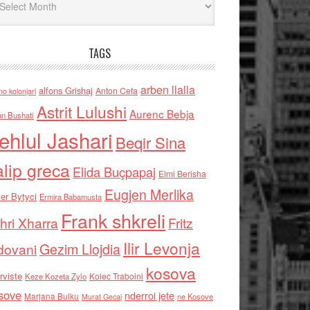
TAGS
arben llalla
alfons Grishaj
Anton Cefa
no kolonjari
Astrit Lulushi
Aurenc Bebja
an Bushati
ehlul Jashari
Beqir Sina
alip greca
Elida Buçpapaj
Elmi Berisha
Eugjen Merlika
er Bytyci
Ermira Babamusta
Frank shkreli
hri Xharra
Fritz
Ilir Levonja
Gezim Llojdia
dovani
kosova
rviste
Kolec Traboini
Keze Kozeta Zylo
sove
nderroi jete
Marjana Bulku
ne Kosove
Murat Gecaj