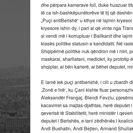
dhe përpara kamerave foli, duke huazuar titu
të ca ish-bashkëpunëtorëve të tij që deshën 
„Puçi antiBerishë“ u kthye në lajmin kryesor
kryesore ishin dy, i pari ai që vinte nga Tr
si vendi më i korruptuar i Ballkanit dhe lajmi 
klasës politike statusin e kandidatit. Në rast
Shqipërinë politike nuk qëndron më i miri, po
maskarai, sharllatani, mediokri, ky prototip ë
shqiptar, ai bën karierë, ai bëhet deputet, mi
E lamë tek puçi antiberishë, i cili u zbardh 
‚Zonë e lirë‘, ku Çani kishte ftuar persona
Aleksandër Frangaj, Blendi Fevziu, pjesëmarrë
kacavirret sa majtas-djathtas, herë deputet i
qeverisë të Stabilitetit, herë ministër i qeve
deputet i Berishës, e tani zëdhënës i koalic
Andi Bushatin, Andi Bejten, Armand Shullak