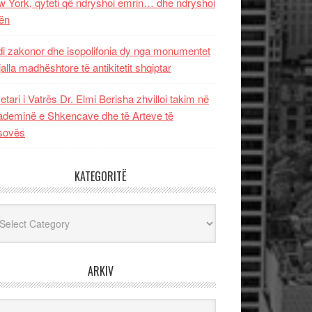
 York, qyteti që ndryshoi emrin… dhe ndryshoi
ën
i zakonor dhe isopolifonia dy nga monumentet
jalla madhështore të antikitetit shqiptar
etari i Vatrës Dr. Elmi Berisha zhvilloi takim në
deminë e Shkencave dhe të Arteve të
sovës
KATEGORITË
egoritë
ARKIV
iv