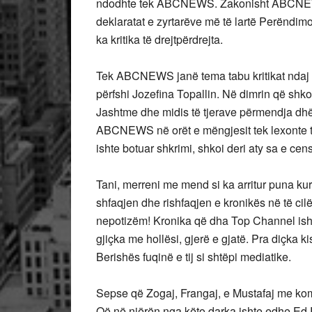
ndodhte tek ABCNEWS. Zakonisht ABCNEWS a
deklaratat e zyrtarëve më të lartë Perëndimo
ka kritika të drejtpërdrejta.
Tek ABCNEWS janë tema tabu kritikat ndaj she
përfshi Jozefina Topallin. Në dimrin që shko
Jashtme dhe midis të tjerave përmendja dhën
ABCNEWS në orët e mëngjesit tek lexonte tit
ishte botuar shkrimi, shkoi deri aty sa e censu
Tani, merreni me mend si ka arritur puna kur
shfaqjen dhe rishfaqjen e kronikës në të cil
nepotizëm! Kronika që dha Top Channel ish
gjiçka me hollësi, gjerë e gjatë. Pra diçka k
Berishës fuqinë e tij si shtëpi mediatike.
Sepse që Zogaj, Frangaj, e Mustafaj me ko
Që në njërën nga këto darka ishte edhe Ed 