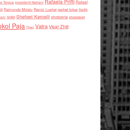
Rafaela Prifti
Rafael
e Tereza
presidenti Nishani
qi
Raimonda Moisiu
Ramiz Lushaj
reshat kripa
Sadik
Shefqet Kercelli
shqiperia
hani
shqiptaret
SHBA
kol Paja
Vatra
Visar Zhiti
Thaci