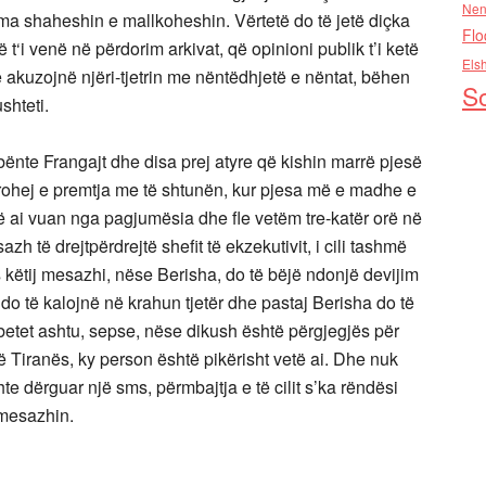
Nen
ma shaheshin e mallkoheshin. Vërtetë do të jetë diçka
Flo
t‘i venë në përdorim arkivat, që opinioni publik t’i ketë
Els
e akuzojnë njëri-tjetrin me nëntëdhjetë e nëntat, bëhen
So
shteti.
 bënte Frangajt dhe disa prej atyre që kishin marrë pjesë
rohej e premtja me të shtunën, kur pjesa më e madhe e
 që ai vuan nga pagjumësia dhe fle vetëm tre-katër orë në
azh të drejtpërdrejtë shefit të ekzekutivit, i cili tashmë
s këtij mesazhi, nëse Berisha, do të bëjë ndonjë devijim
të kalojnë në krahun tjetër dhe pastaj Berisha do të
betet ashtu, sepse, nëse dikush është përgjegjës për
 Tiranës, ky person është pikërisht vetë ai. Dhe nuk
te dërguar një sms, përmbajtja e të cilit s’ka rëndësi
 mesazhin.