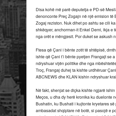
Disa kohë më parë deputetja e PD-së Mesila 
denonconte Preç Zogajn në një emision të Ble
Zogaj reziston. Nuk dihet po ashtu se cili 
shkëqyer, anchorman-it Enkel Demi, ikja e t
nga orët e mëngjesit. Por duket se askush n
Ftesa që Çani i bënte zotit të shtëpisë, dmth 
ishte që Çani t’i bënte pyetjen Frangajt se a
ndryshuar vijën politike dhe nga mbështetës
Troç, Frangaj duhej ta kishte urdhëruar Çani
ABCNEWS dhe KLAN kishin ndryshuar krah
Në fakt, shenjat se diçka kishte ngjarë ishin
Meços, u dha dy herë kronika ku duelonte n
Bushatin, ku Bushati i kujtonte kryetares së 
ambasadat shqiptare në botë, si pasojë e pos