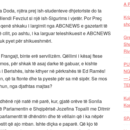
A 
Doda, njëra prej ish-studenteve dhjetoriste do ta
Kri
ndi Fevziut si një ish-Sigurims i vjetër. Por Preç
shq
ka qenë shkaku i largimit nga ABCNEWS e gazetarit të
ë cilit, po ashtu, i ka larguar teleshikuesit e ABCNEWS
Gre
uk pyet për shikueshmëri.
Shq
Riv
Frangajt, binte erë servilizëm. Qëllimi i kësaj ftese
 mos, për shkak të asaj darke të gabuar, e kishte
PU
 i Berishës, ishte kthyer në përkrahës të Ed Ramës!
NG
— 
n, që ta ftonte dhe ta pyeste për sa më sipër. Se mos
TE
un, nga djathtas majtas?
Kuj
 dhënë një natë më parë, kur, gjatë orëve të Sonila
Ko
ë Parlamentin e Shqipërisë Jozefina Topalli me Ditmir
parlamentit të dhëndrin dhe të vëllain që i ka nëpër
SP
tit që ajo mban. Ishte diçka e paparë. Që kjo të