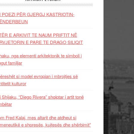
I POEZI PËR GJERGJ KASTRIOTIN-
ËNDERBEUN
TËR E ARKIVIT TE NAUM PRIFTIT NË
RVJETORIN E PARE TE DRAGO SILIQIT
aku, nga elementi arkitektonik te simboli i
ngut familjar
ëreshët si model evropian i mbrojtjes së
titetit kulturor
i Shijaku, “Diego Rivera” shqiptar i artit tonë
mbëtar
m Fred Kalaj, mes altarit dhe atdheut si
meneutikë e shpresës, kujtesës dhe shërbimit”