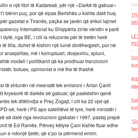
llin e një libri të Kadaresë, për një «Darkë të gabuar»
t’i bënin puç, por që sipas Berishës u kishte dalë huq.
TR
 për gazetat e Tiranës, paçka se javën që shkoi lajmet
SK
ansparency International ku Shqipëria zinte vëndin e parë
LE
i dytë, nga BE, i cili ia refuzonte për të tretën herë
PE
e të tilla, duhet të kishim një lumë dorëheqjesh, por në
r anasjelltas, më i korruptuari, dosjexhiu, spiuni,
Oxh
shtë modeli i politikanit që ka prodhuar tranzicioni
tru
nistër, botues, opinionist e më the të thashë.
Arb
disi të shtunën në mesnatë tek emisioni i Arian Çanit
iden
zhët kryesorë të darkës së gabuar, që paskëshin qenë
Sal
s tek ditëlindja e Preç Zogajt, i cili ka 22 vjet që
ko
 PD-së, herë i PS apo satelitëve të tyre, herë ministër i
risë së dalë nga revolucioni gjakatar i 1997, pastaj prapë
“Do
ionit të Ed Ramës. Përveç këtyre Çani kishte ftuar edhe
her
un e ndonjë tjetër, që s’po ia përmend emrin.