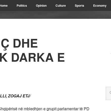
Home
Politics
Opinion
Culture
Sports
Economy
Ç DHE
EK DARKA E
LI, ZOGAJ ETJ/
 Shqipërisë në mbledhjen e grupit parlamentar të PD