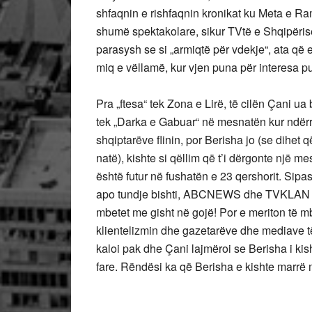
shfaqnin e rishfaqnin kronikat ku Meta e Ra
shumë spektakolare, sikur TVtë e Shqipërisë 
parasysh se si „armiqtë për vdekje“, ata që 
miq e vëllamë, kur vjen puna për interesa pu
Pra „ftesa“ tek Zona e Lirë, të cilën Çani ua
tek „Darka e Gabuar“ në mesnatën kur ndër
shqiptarëve flinin, por Berisha jo (se dihet
natë), kishte si qëllim që t’i dërgonte një mes
është futur në fushatën e 23 qershorit. Sipa
apo tundje bishti, ABCNEWS dhe TVKLAN do 
mbetet me gisht në gojë! Por e meriton të m
klientelizmin dhe gazetarëve dhe mediave të
kaloi pak dhe Çani lajmëroi se Berisha i kish
fare. Rëndësi ka që Berisha e kishte marrë