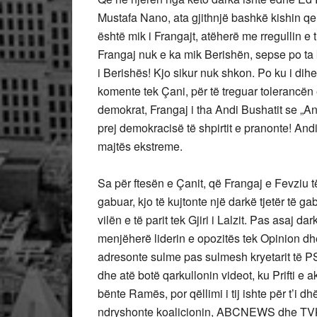
Mustafa Nano, ata gjithnjë bashkë kishin q
është mik i Frangajt, atëherë me rregullin e
Frangaj nuk e ka mik Berishën, sepse po ta 
i Berishës! Kjo sikur nuk shkon. Po ku i dih
komente tek Çani, për të treguar tolerancën e sh
demokrat, Frangaj i tha Andi Bushatit se „A
prej demokracisë të shpirtit e pranonte! Andi
majtës ekstreme.
Sa për ftesën e Çanit, që Frangaj e Fevziu
gabuar, kjo të kujtonte një darkë tjetër të 
vilën e të parit tek Gjiri i Lalzit. Pas asaj d
menjëherë liderin e opozitës tek Opinion dhe 
adresonte sulme pas sulmesh kryetarit të PS-
dhe atë botë qarkullonin videot, ku Prifti e
bënte Ramës, por qëllimi i tij ishte për t’i 
ndryshonte koalicionin, ABCNEWS dhe TVKL