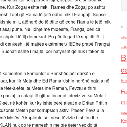
enë. Kur Zogaj është mik i Ramës dhe Zogaj po ashtu
 treshit del që Rama të jetë edhe mik i Frangajt. Sepse
kishte mik, atëherë do të dilte që edhe Rama të jetë mik
et asaj pune. Në lidhje me miqësitë, Frangaj bëri ca
pirtit të tij demokrat. Po për llogari të shpirtit të tij
alba
ndi qenkesh i të majtës ekstreme“.(!!!)Dhe prapë Frangaj
asll
 Bushati është i majtë, por natyrisht që nuk i takon të
B
d
 të komentonin komentet e Berishës për darkën e
gabuar, kur Ilir Meta dhe Ed Rama kishin ngrënë ngjala në
Env
arke tête-à-tête, të Metës me Ramën, Fevziu e thirri
Fa
pastaj ia shfaqi të gjitha insertet televizive ku Meta i
ra
së, në kohën kur ky ishte bërë aleat me Dritan Priftin
 akuzonte Metën për korrupsion aktiv. Ftesën Fevziu ia
Inte
dhënë Metës të kuptonte se, nëse lëvizte bishtin dhe
Ko
AN nuk do të merreshin me gjë tjetër veç do të