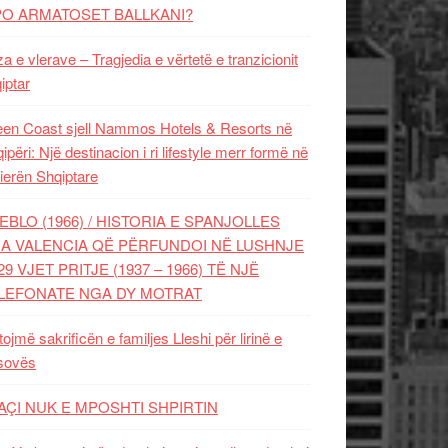
PO ARMATOSET BALLKANI?
za e vlerave – Tragjedia e vërtetë e tranzicionit
iptar
en Coast sjell Nammos Hotels & Resorts në
ipëri: Një destinacion i ri lifestyle merr formë në
ierën Shqiptare
EBLO (1966) / HISTORIA E SPANJOLLES
A VALENCIA QË PËRFUNDOI NË LUSHNJE
29 VJET PRITJE (1937 – 1966) TË NJË
LEFONATE NGA DY MOTRAT
tojmë sakrificën e familjes Lleshi për lirinë e
sovës
AÇI NUK E MPOSHTI SHPIRTIN