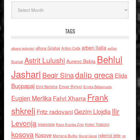
Arkiv
TAGS
arben llalla
alfons Grishaj
Anton Cefa
asllan
albano kolonjari
Behlul
Astrit Lulushi
Aurenc Bebja
Bushati
Jashari
dalip greca
Beqir Sina
Elida
Buçpapaj
Enver Bytyci
Elmi Berisha
Ermira Babamusta
Frank
Eugjen Merlika
Fahri Xharra
shkreli
Ilir
Gezim Llojdia
Fritz radovani
Levonja
Interviste
Kolec Traboini
Keze Kozeta Zylo
kosova
Kosove
nderroi jete
Marjana Bulku
ne
Murat Gecaj