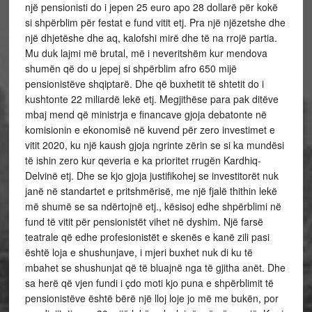
një pensionisti do i jepen 25 euro apo 28 dollarë për kokë
si shpërblim për festat e fund vitit etj. Pra një njëzetshe dhe
një dhjetëshe dhe aq, kalofshi mirë dhe të na rrojë partia.
Mu duk lajmi më brutal, më i neveritshëm kur mendova
shumën që do u jepej si shpërblim afro 650 mijë
pensionistëve shqiptarë. Dhe që buxhetit të shtetit do i
kushtonte 22 miliardë lekë etj. Megjithëse para pak ditëve
mbaj mend që ministrja e financave gjoja debatonte në
komisionin e ekonomisë në kuvend për zero investimet e
vitit 2020, ku një kaush gjoja ngrinte zërin se si ka mundësi
të ishin zero kur qeveria e ka prioritet rrugën Kardhiq-
Delvinë etj. Dhe se kjo gjoja justifikohej se investitorët nuk
janë në standartet e pritshmërisë, me një fjalë thithin lekë
më shumë se sa ndërtojnë etj., kësisoj edhe shpërblimi në
fund të vitit për pensionistët vihet në dyshim. Një farsë
teatrale që edhe profesionistët e skenës e kanë zili pasi
është loja e shushunjave, i mjeri buxhet nuk di ku të
mbahet se shushunjat që të bluajnë nga të gjitha anët. Dhe
sa herë që vjen fundi i çdo moti kjo puna e shpërblimit të
pensionistëve është bërë një lloj loje jo më me bukën, por