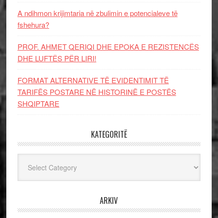
A ndihmon krijimtaria në zbulimin e potencialeve të
fshehura?
PROF. AHMET QERIQI DHE EPOKA E REZISTENCЁS
DHE LUFTЁS PЁR LIRI!
FORMAT ALTERNATIVE TË EVIDENTIMIT TË
TARIFËS POSTARE NË HISTORINË E POSTËS
SHQIPTARE
KATEGORITË
Kategoritë
ARKIV