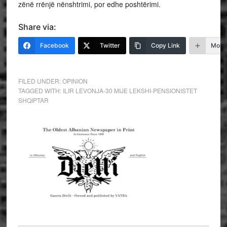
zënë rrënjë nënshtrimi, por edhe poshtërimi.
Share via:
Facebook
Twitter
Copy Link
More
FILED UNDER:
OPINION
TAGGED WITH:
ILIR LEVONJA-30 MIJE LEKSHI-PENSIONISTET
SHQIPTAR