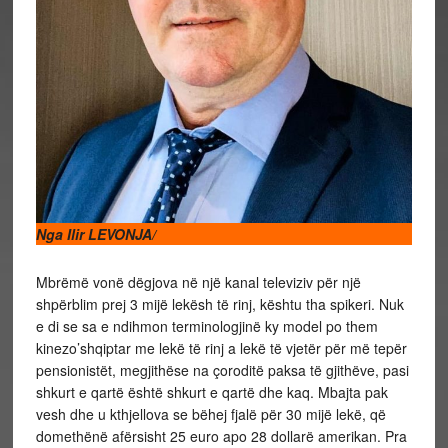
Nga Ilir LEVONJA/
Mbrëmë vonë dëgjova në një kanal televiziv për një
shpërblim prej 3 mijë lekësh të rinj, kështu tha spikeri. Nuk
e di se sa e ndihmon terminologjinë ky model po them
kinezo’shqiptar me lekë të rinj a lekë të vjetër për më tepër
pensionistët, megjithëse na çoroditë paksa të gjithëve, pasi
shkurt e qartë është shkurt e qartë dhe kaq. Mbajta pak
vesh dhe u kthjellova se bëhej fjalë për 30 mijë lekë, që
domethënë afërsisht 25 euro apo 28 dollarë amerikan. Pra