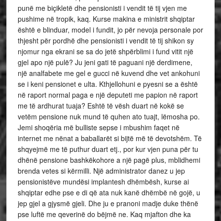
punë me biçikletë dhe pensionisti i vendit të tij vjen me
pushime në tropik, kaq. Kurse makina e ministrit shqiptar
është e blinduar, model i fundit, jo për nevoja personale por
thjesht për pordhë dhe pensionisti i vendit të tij shikon sy
njomur nga ekrani se sa do jetë shpërblimi i fund vitit një
gjel apo një pulë? Ju jeni gati të paguani një derdimene,
një analfabete me gel e gucci në kuvend dhe vet ankohuni
se i keni pensionet e ulta. Kthjellohuni e pyesni se a është
në raport normal paga e një deputeti me papion në raport
me të ardhurat tuaja? Eshtë të vësh duart në kokë se
vetëm pensione nuk mund të quhen ato tuajt, lëmosha po.
Jemi shoqëria më bulliste sepse i mbushim faqet në
internet me nënat a baballarët si bijtë më të devotshëm. Të
shqyejmë me të puthur duart etj., por kur vjen puna për tu
dhënë pensione bashkëkohore a një pagë plus, mblidhemi
brenda vetes si kërmilli. Një administrator danez u jep
pensionistëve mundësi implantesh dhëmbësh, kurse ai
shqiptar edhe pse e di që ata nuk kanë dhëmbë në gojë, u
jep gjel a gjysmë gjeli. Dhe ju e pranoni madje duke thënë
pse luftë me qeverinë do bëjmë ne. Kaq mjafton dhe ka