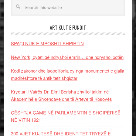
ARTIKUJT E FUNDIT
SPAÇI NUK E MPOSHTI SHPIRTIN
New York, qyteti që ndryshoi emrin… dhe ndryshoi botën
Kodi zakonor dhe isopolifonia dy nga monumentet e gjalla
madhështore të antikitetit shqiptar
Kryetari i Vatrës Dr. Elmi Berisha zhvilloi takim në
Akademinë e Shkencave dhe të Arteve të Kosovës
ÇËSHTJA ÇAME NË PARLAMENTIN E SHQIPËRISË
NË VITIN 1921
300 VJET KUJTESË DHE IDENTITET-TRYEZË E