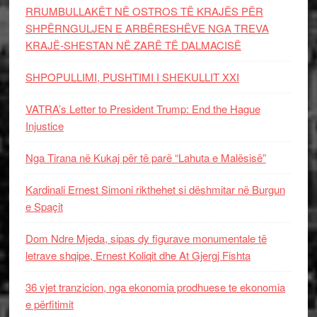
RRUMBULLAKËT NË OSTROS TË KRAJËS PËR
SHPËRNGULJEN E ARBËRESHËVE NGA TREVA
KRAJË-SHESTAN NË ZARË TË DALMACISË
SHPOPULLIMI, PUSHTIMI I SHEKULLIT XXI
VATRA’s Letter to President Trump: End the Hague
Injustice
Nga Tirana në Kukaj për të parë “Lahuta e Malësisë”
Kardinali Ernest Simoni rikthehet si dëshmitar në Burgun
e Spaçit
Dom Ndre Mjeda, sipas dy figurave monumentale të
letrave shqipe, Ernest Koliqit dhe At Gjergj Fishta
36 vjet tranzicion, nga ekonomia prodhuese te ekonomia
e përfitimit