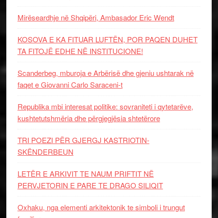
Mirëseardhje në Shqipëri, Ambasador Eric Wendt
KOSOVA E KA FITUAR LUFTËN, POR PAQEN DUHET
TA FITOJË EDHE NË INSTITUCIONE!
Scanderbeg, mburoja e Arbërisë dhe gjeniu ushtarak në
faqet e Giovanni Carlo Saraceni-t
Republika mbi interesat politike: sovraniteti i qytetarëve,
kushtetutshmëria dhe përgjegjësia shtetërore
TRI POEZI PËR GJERGJ KASTRIOTIN-
SKËNDERBEUN
LETËR E ARKIVIT TE NAUM PRIFTIT NË
PERVJETORIN E PARE TE DRAGO SILIQIT
Oxhaku, nga elementi arkitektonik te simboli i trungut