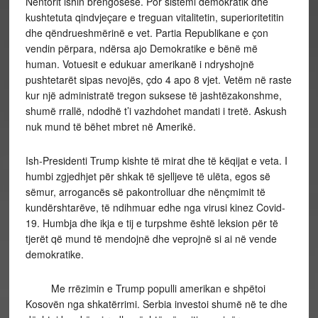
Nëntorit ishin brengosëse. Por sistemi demokratik dhe
kushtetuta qindvjeçare e treguan vitalitetin, superioritetitin
dhe qëndrueshmërinë e vet. Partia Republikane e çon
vendin përpara, ndërsa ajo Demokratike e bënë më
human. Votuesit e edukuar amerikanë i ndryshojnë
pushtetarët sipas nevojës, çdo 4 apo 8 vjet. Vetëm në raste
kur një administratë tregon suksese të jashtëzakonshme,
shumë rrallë, ndodhë t’i vazhdohet mandati i tretë. Askush
nuk mund të bëhet mbret në Amerikë.
Ish-Presidenti Trump kishte të mirat dhe të këqijat e veta. I
humbi zgjedhjet për shkak të sjelljeve të ulëta, egos së
sëmur, arrogancës së pakontrolluar dhe nënçmimit të
kundërshtarëve, të ndihmuar edhe nga virusi kinez Covid-
19. Humbja dhe ikja e tij e turpshme është leksion për të
tjerët që mund të mendojnë dhe veprojnë si ai në vende
demokratike.
Me rrëzimin e Trump populli amerikan e shpëtoi
Kosovën nga shkatërrimi. Serbia investoi shumë në te dhe