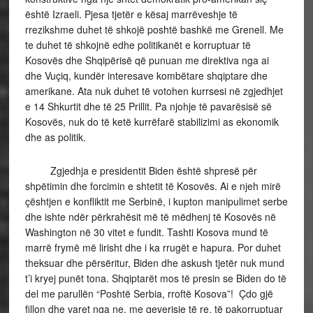
është Izraeli. Pjesa tjetër e kësaj marrëveshje të
rrezikshme duhet të shkojë poshtë bashkë me Grenell. Me
te duhet të shkojnë edhe politikanët e korruptuar të
Kosovës dhe Shqipërisë që punuan me direktiva nga ai
dhe Vuçiq, kundër interesave kombëtare shqiptare dhe
amerikane. Ata nuk duhet të votohen kurrsesi në zgjedhjet
e 14 Shkurtit dhe të 25 Prillit. Pa njohje të pavarësisë së
Kosovës, nuk do të ketë kurrëfarë stabilizimi as ekonomik
dhe as politik.
Zgjedhja e presidentit Biden është shpresë për
shpëtimin dhe forcimin e shtetit të Kosovës. Ai e njeh mirë
çështjen e konfliktit me Serbinë, i kupton manipulimet serbe
dhe ishte ndër përkrahësit më të mëdhenj të Kosovës në
Washington në 30 vitet e fundit. Tashti Kosova mund të
marrë frymë më lirisht dhe i ka rrugët e hapura. Por duhet
theksuar dhe përsëritur, Biden dhe askush tjetër nuk mund
t’i kryej punët tona. Shqiptarët mos të presin se Biden do të
del me parullën “Poshtë Serbia, rroftë Kosova”! Çdo gjë
fillon dhe varet nga ne, me qeverisje të re, të pakorruptuar