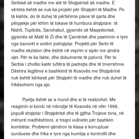
Serbisë së madhe me atë të Shqipërisë së madhe. E
vërteta është se nuk ka projekt për Shqipëri të Madhe. Po
të kishte, do të duhej të përfshinte plane të qarta dhe
përpjekje për kthim të tokave të humbura shqiptare të
Nishit, Toplicës, Sanxhakut, gjysmës së Maqedonisë,
gjysmës së Malit të Zi dhe të Çamërisë dhe pastrimin e tyre
nga banorët e sotëm joshqiptar. Projekti për Serbi të
madhe ekziston dhe është në veprim e sipër me qindra
vjet. Për te ka fakte, dhe dokumente të pafund. Për te
Serbia i zhvilloi katër luftëra të padrejta dhe të tmerrshme.
Dëshira legjitime e bashkimit të Kosovës me Shqipërinë
nuk është kërkesë për Shqipëri të madhe dhe nuk duhet të
frikësohemi nga ajo.
Pyetja është se a mund dhe si të realizohet. Me
reagimin si komb në mbrojtje të Kosovës në vitin 1999,
populli shqiptar i Shqipërisë dhe të gjitha Trojeve tona, në
mënyrë madhështore, e tregoi vullnetin për bashkim
kombëtar. Problemi qëndron te klasa e korruptuar
sunduese dhe frika e tyre nga humbja e kontrollit dhe