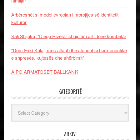
familjar
Arbëreshët si model evropian i mbrojtjes së identitetit
kulturor
Sali Shijaku, “Diego Rivera” shqiptar i artit tonë kombëtar
“Dom Fred Kalaj, mes altarit dhe atdheut si hermeneutikë
e shpresës, kujtesës dhe shërbimit”
A PO ARMATOSET BALLKANI?
KATEGORITË
Kategoritë
ARKIV