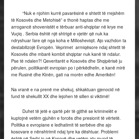
“Nuk e njohim kurrë pavarësinë e shtetit të rrejshëm
të Kosovës dhe Metohisë” e thonë haptas dhe me
arrogancë shovenistët e tërbuar anti-shqiptar në krye me
Vuçiq . Serbia është një shtrigë e vjetër që nuk ka
ndryshuar fare që nga koha e Millosheviqit. Ajo vazhdon ta
destabilizojë Evropën. Veprimet armiqësore ndaj shtetit të
Kosovës dhe mbarë kombit shqiptar nuk kanë të ndalur.
Pse të ndalen?! Qeveritarët e Kosovës dhe Shqipërisë ju
përulen, politikanët evropian po i përkëdhelin, e kanë mirë
me Rusinë dhe Kinën, gati na morën edhe Amerikën!
Na vranë e na prenë me shekuj, shkaktuan gjenocid në
fund të shekullit XX dhe lejohen të sillen si viktimë!
Duhet të jetë e qartë për të gjithë se kriminelët e
kuptojnë vetëm gjuhën e forcës dhe presionit të vërtetë.
Politika e evropiane e ledhatimit të serbëve dhe ajo
kosovare e nënshtrimit ndaj tyre ka dështuar. Problemi
është në Serbi jo në Kosovë dhe vetëm aty mund të