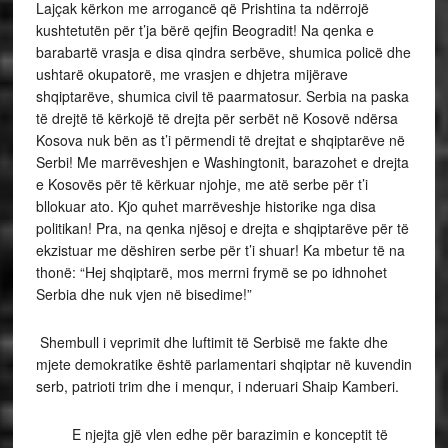
Lajçak kërkon me arrogancë që Prishtina ta ndërrojë
kushtetutën për t’ja bërë qejfin Beogradit! Na qenka e
barabartë vrasja e disa qindra serbëve, shumica policë dhe
ushtarë okupatorë, me vrasjen e dhjetra mijërave
shqiptarëve, shumica civil të paarmatosur. Serbia na paska
të drejtë të kërkojë të drejta për serbët në Kosovë ndërsa
Kosova nuk bën as t’i përmendi të drejtat e shqiptarëve në
Serbi! Me marrëveshjen e Washingtonit, barazohet e drejta
e Kosovës për të kërkuar njohje, me atë serbe për t’i
bllokuar ato. Kjo quhet marrëveshje historike nga disa
politikan! Pra, na qenka njësoj e drejta e shqiptarëve për të
ekzistuar me dëshiren serbe për t’i shuar! Ka mbetur të na
thonë: “Hej shqiptarë, mos merrni frymë se po idhnohet
Serbia dhe nuk vjen në bisedime!”
Shembull i veprimit dhe luftimit të Serbisë me fakte dhe
mjete demokratike është parlamentari shqiptar në kuvendin
serb, patrioti trim dhe i menqur, i nderuari Shaip Kamberi.
E njejta gjë vlen edhe për barazimin e konceptit të