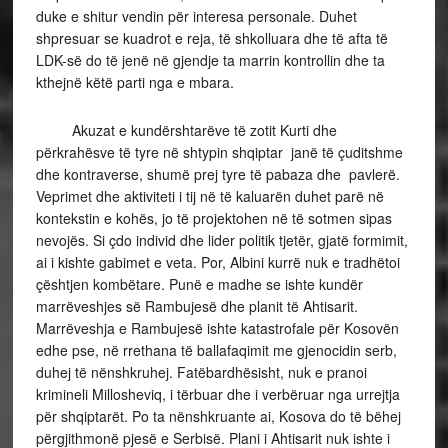
duke e shitur vendin për interesa personale. Duhet
shpresuar se kuadrot e reja, të shkolluara dhe të afta të
LDK-së do të jenë në gjendje ta marrin kontrollin dhe ta
kthejnë këtë parti nga e mbara.
Akuzat e kundërshtarëve të zotit Kurti dhe
përkrahësve të tyre në shtypin shqiptar janë të çuditshme
dhe kontraverse, shumë prej tyre të pabaza dhe pavlerë.
Veprimet dhe aktiviteti i tij në të kaluarën duhet parë në
kontekstin e kohës, jo të projektohen në të sotmen sipas
nevojës. Si çdo individ dhe lider politik tjetër, gjatë formimit,
ai i kishte gabimet e veta. Por, Albini kurrë nuk e tradhëtoi
çështjen kombëtare. Punë e madhe se ishte kundër
marrëveshjes së Rambujesë dhe planit të Ahtisarit.
Marrëveshja e Rambujesë ishte katastrofale për Kosovën
edhe pse, në rrethana të ballafaqimit me gjenocidin serb,
duhej të nënshkruhej. Fatëbardhësisht, nuk e pranoi
krimineli Millosheviq, i tërbuar dhe i verbëruar nga urrejtja
për shqiptarët. Po ta nënshkruante ai, Kosova do të bëhej
përgjithmonë pjesë e Serbisë. Plani i Ahtisarit nuk ishte i