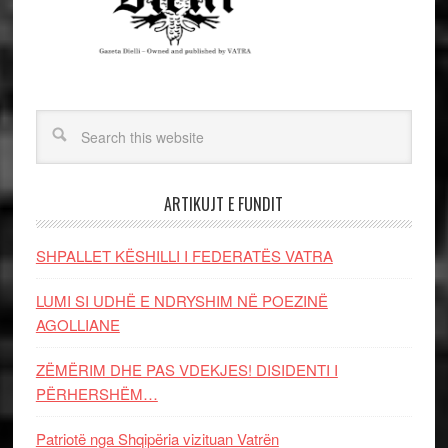
ARTIKUJT E FUNDIT
SHPALLET KËSHILLI I FEDERATËS VATRA
LUMI SI UDHË E NDRYSHIM NË POEZINË
AGOLLIANE
ZËMËRIM DHE PAS VDEKJES! DISIDENTI I
PËRHERSHËM…
Patriotë nga Shqipëria vizituan Vatrën