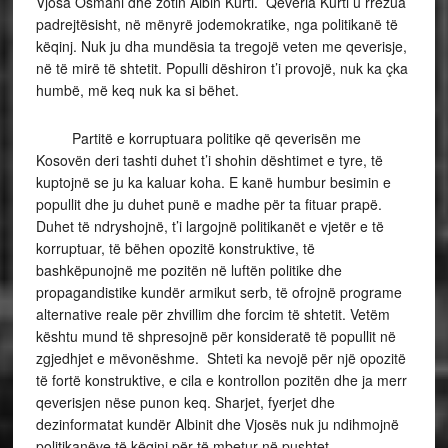
Vjosa Osmani dhe zotin Albin Kurti. Qeveria Kurti u rrëzua
padrejtësisht, në mënyrë jodemokratike, nga politikanë të
këqinj. Nuk ju dha mundësia ta tregojë veten me qeverisje,
në të mirë të shtetit. Populli dëshiron t’i provojë, nuk ka çka
humbë, më keq nuk ka si bëhet.
Partitë e korruptuara politike që qeverisën me
Kosovën deri tashti duhet t’i shohin dështimet e tyre, të
kuptojnë se ju ka kaluar koha. E kanë humbur besimin e
popullit dhe ju duhet punë e madhe për ta fituar prapë.
Duhet të ndryshojnë, t’i largojnë politikanët e vjetër e të
korruptuar, të bëhen opozitë konstruktive, të
bashkëpunojnë me pozitën në luftën politike dhe
propagandistike kundër armikut serb, të ofrojnë programe
alternative reale për zhvillim dhe forcim të shtetit. Vetëm
kështu mund të shpresojnë për konsideratë të popullit në
zgjedhjet e mëvonëshme. Shteti ka nevojë për një opozitë
të fortë konstruktive, e cila e kontrollon pozitën dhe ja merr
qeverisjen nëse punon keq. Sharjet, fyerjet dhe
dezinformatat kundër Albinit dhe Vjosës nuk ju ndihmojnë
politikanëve të këqinj për të mbetur në pushtet.