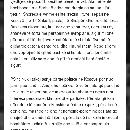
vjedhjes së popullit, secili në pjesën e vet. Ata më lehtë
bashkohen me Serbinë edhe me dreqin se sa me njëri
tjetrin. Shpresa e vetme është rrëzimi i tyre, sëpari në
Kosovë me 14 Shkurt, pastaj në Shqipëri dhe troje të tjera.
Bashkimi ekonomik, kulturor dhe shpirtëror, ndërtimi i dy
shteteve të forta me perspektivë evropiane, sigurimi dhe
përforcimi i të drejtave kombëtare të shqiptarëve në të
gjitha trojet tona është real dhe i mundshëm. Nëse sillemi
dhe veprojmë të gjithë bashkë si komb, fitorja jonë mbi
shtetin primitiv serb dhe të gjithë armiqët tjerë është e
sigurt.
PS 1: Nuk i takoj asnjë partie politike në Kosovë por nuk
jam i paanshëm. Anoj dhe i përkrahë vetëm ata që punojnë
në të mirë të kombit, që interesat kombëtare i qesin mbi
interesa personale, klanore dhe partiake. Për ata që kan
qëndrime të kundërta-konsideratë dhe respekt; për ata që
gënjejnë, mashtrojnë dhe nënçmojnë-përçmim; për ata që
shajnë dhe ofendojnë-injorim; për ata që i shkelin interesat
kombëtare-indinjatë, urrejtje dhe luftë e pakompromis
demokratike.