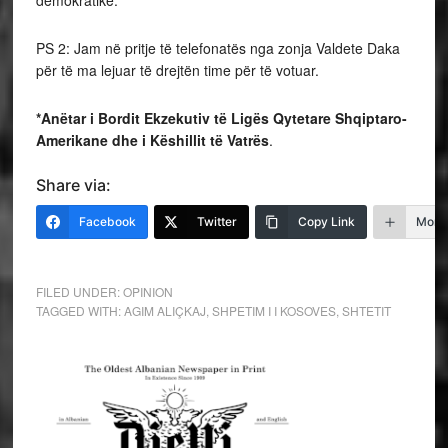
PS 2: Jam në pritje të telefonatës nga zonja Valdete Daka
për të ma lejuar të drejtën time për të votuar.
*Anëtar i Bordit Ekzekutiv të Ligës Qytetare Shqiptaro-
Amerikane dhe i Këshillit të Vatrës
.
Share via:
Facebook
Twitter
Copy Link
More
FILED UNDER:
OPINION
TAGGED WITH:
AGIM ALIÇKAJ
,
SHPETIM I I KOSOVES
,
SHTETIT