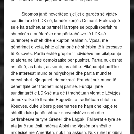
Sidomos janë neveritëse sjelljet e gardës së vjetër-
sundimtare të LDK-së, kundër zonjës Osmani. E akuzojnë
se e ka tradhëtuar partinë! Harrojnë se populli (përfshirë
shumicën e anëtarëve dhe përkrahësve të LDK-së
burimore) e sheh dhe e kupton realitetin. Vjosa, me
qëndrimet e veta, ishte gjithmonë në shërbim të interesave
të Kosovës. Partia është grupim i individëve me pikëpamje
të afërta në luftë demokratike për pushtet. Partia nuk është
as nënë, as baba, as komb, as atdhe. Pikëpamjet politike
dhe interesat mund të ndryshojnë dhe partia mund të
ndryshohet. Kjo quhet, demokraci. Prandaj nuk mund të
bëhet fjalë për tradhëti ndaj partisë. Fundja, janë
sundimtarët e LDK-së ata që i tradhëtuan vlerat e Lëvizjes
demokratike të Ibrahim Rugovës, e tradhëtuan shtetin e
Kosovës, duke u bërë pjesëmarrës në hajni dhe kapje të
shtetit, duke ju nënshtruar shovenistëve serb dhe
përkrahësve të tyre Grenell dhe Lajçak. Pallavrat e tyre se
ata janë ruajtësit, ndërsa Albini me Vjosën prishësit e
miqësisë me Amerikën, nuk i ha askush. Nuk ruhet miqësia