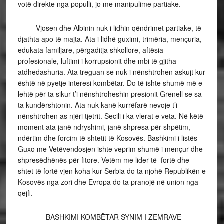
votë direkte nga populli, jo me manipulime partiake.
Vjosen dhe Albinin nuk i lidhin qëndrimet partiake, të
djathta apo të majta. Ata i lidhë guximi, trimëria, mençuria,
edukata familjare, përgaditja shkollore, aftësia
profesionale, luftimi i korrupsionit dhe mbi të gjitha
atdhedashuria. Ata treguan se nuk i nënshtrohen askujt kur
është në pyetje interesi kombëtar. Do të ishte shumë më e
lehtë për ta sikur t’i nënshtroheshin presionit Grenell se sa
ta kundërshtonin. Ata nuk kanë kurrëfarë nevoje t’i
nënshtrohen as njëri tjetrit. Secili i ka vlerat e veta. Në këtë
moment ata janë ndryshimi, janë shpresa për shpëtim,
ndërtim dhe forcim të shtetit të Kosovës. Bashkimi i listës
Guxo me Vetëvendosjen ishte veprim shumë i mençur dhe
shpresëdhënës për fitore. Vetëm me lider të fortë dhe
shtet të fortë vjen koha kur Serbia do ta njohë Republikën e
Kosovës nga zori dhe Evropa do ta pranojë në union nga
qejfi.
BASHKIMI KOMBËTAR SYNIM I ZEMRAVE