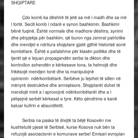
SHQIPTARE
Çdo komb ka dëshirë të jetë sa më i madh dhe sa më
i fortë. Secili komb i ndarë e synon bashkimin. Bashkimi
bënë fuqinë. Është normale dhe madhore dëshira, synimi
dhe përpjekja për bashkim, që buron nga zemrat patriotike
dhe mendjet e ndritura shqiptare gjatë gjithë historisë sonë
kombëtare. Është e pafalshme për klasën politike dhe të
tjerët që e lejuan propagandën serbe ta dikton dhe
kontrollon axhendën e kërkesave tona, ta helmojë dhe
frikësojë mendjen tonë dhe ta manipulojnë
opinionin ndërkombëtarë. Serbëve ju lejohet të sillen në
mënyrë destruktive dhe armiqësore. Shqiptarët duhet të
mendojë mirë a i aprovojnë ndërkombëtarët dhe a i
pëlqejnë serbët kërkesat e tyre. Këto qëndrime e kanë
kaluar kufirin e absurditetit.
Serbia na paska të drejtë ta bëjë Kosovën me
kushtetutë pjesë të Serbisë, kurse Kosova nuk bën ta
refuzojë asociacionin e komunave serbe! Emisari evropian