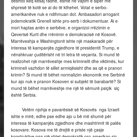
dështoi keq kësaj radhe, është në vajtim e sipër me
shpresë të kotë se ai do të kthehet. Votat e serbo-
amerikanëve nuk e ndihmuan dot. Ambasadori arrogant
jodemokratik Grenell ishte pro-serb i dokumentuar. Ai e
mori haptas anën e serbëve, e organizoi rrëzimin e
Qeverisë Kurti dhe rrënimin e demokracisë në Kosovë.
Marrëveshja e Washingtonit ishte një maskaradë për
interesa të kampanjës zgjedhore të presidentit Trump, e
nënshkruar çuditërisht në tri letra të veçanta. Si mund të
realizohet një marrëveshje mes kriminelit dhe viktimës, kur
krimineli vazhdon të sillet armiqësisht dhe as që e pranon
krimin? Si mund të bëhet normalizim ekonomik me Serbinë
kur ajo nuk e pranon Kosoven si subjekt të barabartë? Si
mund të bëhet marrëveshje me një të sëmurë psiçik siç
është Serbia.
Vetëm njohja e pavarësisë së Kosovës nga Izraeli
ishte e mirë, edhe pse edhe ajo u bë më shumë për
interesa të kampanjës zgjedhore dhe mashtrimit të palës
kosovare. Kosova me të drejtë e priste një çasje
konstruktive nga një shtet demokratik pro-amerikan siç