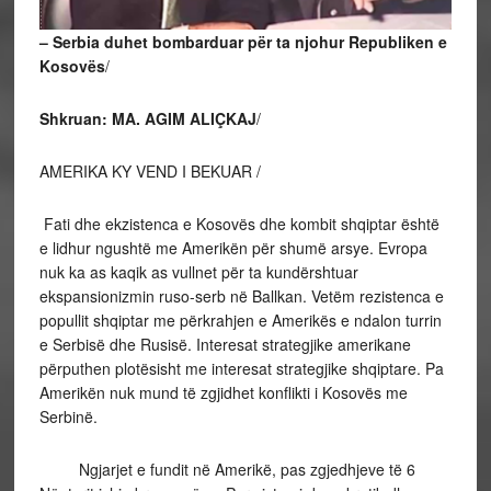
– Serbia duhet bombarduar për ta njohur Republiken e
Kosovës
/
Shkruan: MA. AGIM ALIÇKAJ
/
AMERIKA KY VEND I BEKUAR /
Fati dhe ekzistenca e Kosovës dhe kombit shqiptar është
e lidhur ngushtë me Amerikën për shumë arsye. Evropa
nuk ka as kaqik as vullnet për ta kundërshtuar
ekspansionizmin ruso-serb në Ballkan. Vetëm rezistenca e
popullit shqiptar me përkrahjen e Amerikës e ndalon turrin
e Serbisë dhe Rusisë. Interesat strategjike amerikane
përputhen plotësisht me interesat strategjike shqiptare. Pa
Amerikën nuk mund të zgjidhet konflikti i Kosovës me
Serbinë.
Ngjarjet e fundit në Amerikë, pas zgjedhjeve të 6