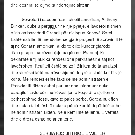
dhe dëshmi se dijmë ta ndërtojmë shtetin.
Sekretari i sapoemruar i shtetit amerikan, Anthony
Blinken, duke u përgjigjur në një pyetje, e lavdëroi nismën
e ish-ambasadorit Grenell për dialogun Kosovë-Serbi.
Është naivitet të mendohet se gjatë proçesit të aprovimit të
tij në Senatin amerikan, ai do të dilte kundër çfarëdo
dialogu apo marrëveshjeje paqësore. Prandaj, kjo
deklaratë e tij nuk ka rëndësi dhe përkrahësit e saj kot
lavdërohen. Realiteti është se zoti Blinken do ta analizoi
dhe vlerësoi këtë marrëveshje në detyrë e sipër, kur t’i vijë
koha. Me rëndësi është fakti se me administratën e
Presidentit Biden duhet punuar dhe informuar duke
paraqitur fakte për marrëveshjen e keqe dhe sjelljen e
përherëshme destruktive të palës serbe. Serbia nuk flen
dhe nuk ndalet, është duke u përpjekur të depërtojë edhe
në administraten Biden. Ne e kemi më të lehtë. E vërteta
dhe e drejta është në anën tonë.
SERBIA KJO SHTRIGË E VJETER