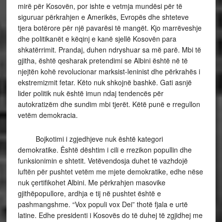
mirë për Kosovën, por ishte e vetmja mundësi për të
siguruar përkrahjen e Amerikës, Evropës dhe shteteve
tjera botërore për një pavarësi të mangët. Kjo marrëveshje
dhe politikanët e këqinj e kanë sjellë Kosovën para
shkatërrimit. Prandaj, duhen ndryshuar sa më parë. Mbi të
gjitha, është qesharak pretendimi se Albini është në të
njejtën kohë revolucionar marksist-leninist dhe përkrahës i
ekstremizmit fetar. Këto nuk shkojnë bashkë. Gati asnjë
lider politik nuk është imun ndaj tendencës për
autokratizëm dhe sundim mbi tjerët. Këtë punë e rregullon
vetëm demokracia.
Bojkotimi i zgjedhjeve nuk është kategori
demokratike. Është dështim i cili e rrezikon popullin dhe
funksionimin e shtetit. Vetëvendosja duhet të vazhdojë
luftën për pushtet vetëm me mjete demokratike, edhe nëse
nuk çertifikohet Albini. Me përkrahjen masovike
gjithëpopullore, ardhja e tij në pushtet është e
pashmangshme. “Vox populi vox Dei” thotë fjala e urtë
latine. Edhe presidenti i Kosovës do të duhej të zgjidhej me