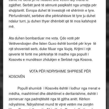
zgjidhet. Serbët janë të sëmurë psiqikisht nga urrejtja për
shqiptarët. Evropa duhet të investojë në shërimin e tyre.
Përfundimisht, serbëve dhe përkrahësve të tyre ju duhet
ndalur turri, ju duhen thyer dhëmbët që të mos kafshojnë
më.
Ata duhen bombarduar me vota. Çdo votë për
Vetëvendosjen dhe listen Guxo është bombë për krye të
një shovenisti serb, duke filluar nga Vuçiq. Krijimi i një
qeverie të fortë me përkrahje të madhe nga populli i
Kosovës e mundëson zhdukjen e Serbisë nga Kosova.
VOTA PËR NDRYSHIME SHPRESË PËR
KOSOVËN
Populli shumicë i Kosovës është i lodhur nga rrenat e
mëdha, mashtrimet dhe dështimet e deritanishme, është i
zemeruar nga padrejtësitë nga të gjitha anët. Kërkon
ndryshime. Ndryshimet mund të vijnë vetëm me zonjën